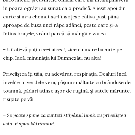
în poara ogrăzii au sunat ca o predică. A ieșit apoi din
curte și m-a chemat să-l înso­țesc câțiva pași, până
aproape de buza unei râpe adânci, peste care și-a
întins brațele, vrând parcă să mângâie zarea.
– Uitați-vă puțin ce-i aicea!, zice cu mare bucu­rie pe
chip. Iacă, minunăția lui Dumnezău, nu alta!
Priveliștea îți tăia, cu adevărat, respirația. Dea­luri încă
învelite în verdele verii, pășuni smălțuite cu brândușe de
toamnă, păduri atinse ușor de ru­gină, și satele mărunte,
risipite pe văi.
– Se poate spune că sunteți stăpânul lumii cu priveliștea
asta, îi spun bătrânului.