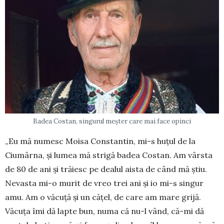
Badea Costan, singurul meșter care mai face opinci
„Eu mă numesc Moisa Constantin, mi-s huțul de la
Ciumârna, și lumea mă strigă badea Costan. Am vârsta
de 80 de ani și trăiesc pe dealul aista de când mă știu.
Nevasta mi-o murit de vreo trei ani și io mi-s singur
amu. Am o văcuță și un cățel, de care am mare grijă.
Văcuța îmi dă lapte bun, numa că nu-l vând, că-mi dă