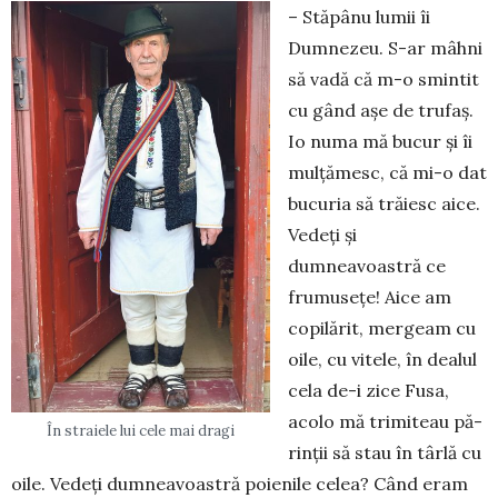
– Stăpânu lumii îi
Dumnezeu. S-ar mâhni
să vadă că m-o smintit
cu gând așe de trufaș.
Io numa mă bucur și îi
mulțămesc, că mi-o dat
bucuria să trăiesc aice.
Vedeți și
dumneavoastră ce
frumusețe! Aice am
copilărit, mergeam cu
oile, cu vitele, în dea­lul
cela de-i zice Fusa,
acolo mă trimiteau pă­
În straiele lui cele mai dragi
rin­ții să stau în târlă cu
oile. Vedeți dumnea­voas­tră poienile celea? Când eram