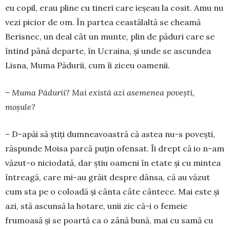
eu copil, erau pline cu tineri care ieșeau la cosit. Amu nu
vezi pi­cior de om. În partea ceastălaltă se cheamă
Beris­nec, un deal cât un munte, plin de păduri care se
în­tind până departe, în Ucraina, și unde se ascun­dea
Lis­na, Muma Pădurii, cum îi ziceu oamenii.
– Muma Pădurii? Mai există azi asemenea po­vești,
moșule?
– D-apăi să știți dumneavoastră că astea nu-s povești,
răspunde Moisa parcă puțin ofensat. Îi drept că io n-am
văzut-o nicioda­tă, dar știu oameni în etate și cu mintea
întreagă, care mi-au grăit despre dânsa, că au văzut
cum sta pe o coloadă și cânta câte cântece. Mai este și
azi, stă ascunsă la hotare, unii zic că-i o femeie
frumoasă și se poartă ca o zână bună, mai cu samă cu