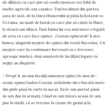
de dibăcia cu care știe să confec­ționeze tot felul de
unelte agricole sau casnice. Toți localnicii din partea
asta de țară, de la Gura Humo­rului și până la hotarul cu
Ucraina, au auzit de harul cu care știe să cânte la fluier,
la vioară sau tilincă. Însă faima lui cea mai mare e legată
de arta cu care face opinci. „Costan opincarul” îi zice
lumea, sin­gu­rul meșter de opinci din toată Buco­vina. Un
meș­ter care în continuare lucrează cu o fervoare
aproape mistică, deși amatorii de încălțări legate cu
nojițe au dispărut.
– Drept îi, nu mai încalță nimenea opinci în ziua de-
acum, spune badea Costan, arătându-mi o bu­cată mare
din piele pusă în curte la uscat. Eu le-am purtat până
m-am dus în armată. Când m-am întors acasă, le-am
pus în tindă, că se tre­cu­se la cizme de gumă și la