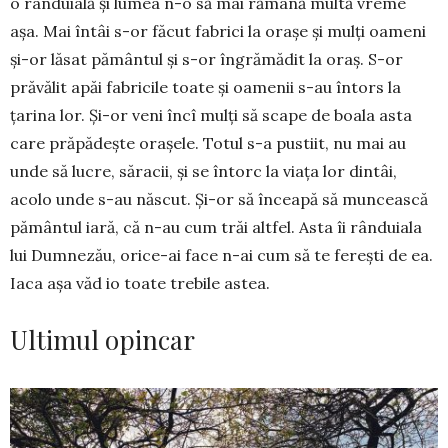
o rânduială și lumea n-o să mai ră­mână multă vreme
așa. Mai întâi s-or făcut fa­brici la orașe și mulți oameni
și-or lăsat pământul și s-or îngrămădit la oraș. S-or
prăvălit apăi fabricile toate și oamenii s-au întors la
țari­na lor. Și-or veni încî mulți să scape de boala asta
care prăpădește orașele. Totul s-a pus­tiit, nu mai au
unde să lucre, săracii, și se în­torc la viața lor dintâi,
acolo unde s-au născut. Și-or să înceapă să mun­cească
pământul iară, că n-au cum trăi altfel. Asta îi rânduiala
lui Dumne­zău, orice-ai face n-ai cum să te fe­rești de ea.
Ia­ca așa văd io toate trebile astea.
Ultimul opincar