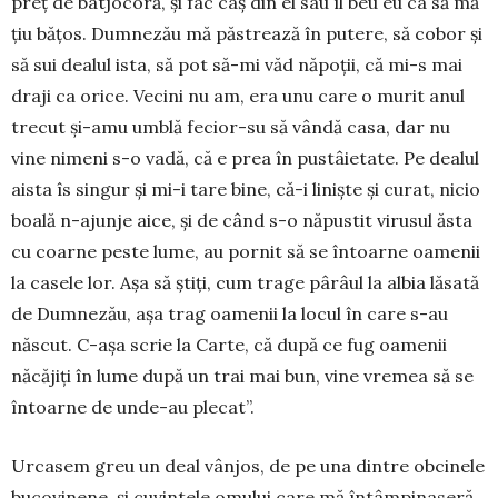
preț de batjo­co­ră, și fac caș din el sau îl beu eu ca să mă
țiu bățos. Dum­nezău mă păstrează în putere, să cobor și
să sui dealul ista, să pot să-mi văd nă­poții, că mi-s mai
draji ca orice. Vecini nu am, era unu care o murit anul
trecut și-amu umblă fecior-su să vândă casa, dar nu
vine nimeni s-o vadă, că e prea în pustâietate. Pe dealul
aista îs singur și mi-i tare bine, că-i liniște și curat, nicio
boa­lă n-ajunje aice, și de când s-o nă­pustit virusul ăsta
cu coar­ne peste lume, au pornit să se în­toar­ne oa­menii
la casele lor. Așa să știți, cum trage pârâul la albia lăsată
de Dum­nezău, așa trag oa­menii la lo­cul în care s-au
năs­cut. C-așa scrie la Carte, că după ce fug oamenii
năcăjiți în lume după un trai mai bun, vine vremea să se
întoarne de un­de-au plecat”.
Urcasem greu un deal vânjos, de pe una dintre obcinele
bucovi­nene, și cuvintele omului care mă întâmpinaseră