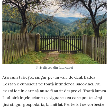
Priveliștea din fața casei
Așa cum trăiește, sin­gur pe-un vârf de deal, Ba­dea
Costan e cunoscut pe toată întinderea Buco­vinei. Nu
există loc în ca­re să nu se fi auzit despre el. Toată lumea
îi admiră înțelep­ciunea și vigoarea cu care poate să-și
țină singur gospodăria, la anii lui. Peste tot se vor­bește