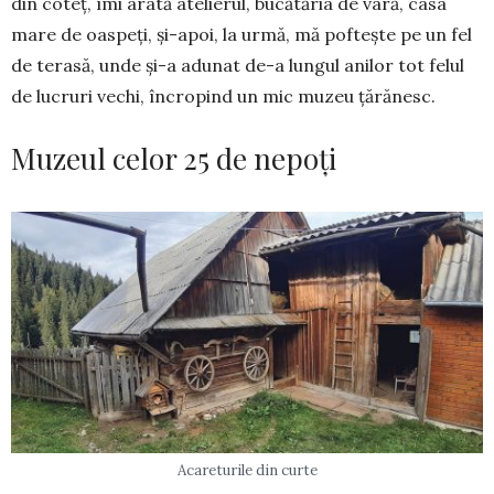
din coteț, îmi arată atelierul, bucătăria de vară, casa
mare de oaspeți, și-apoi, la urmă, mă poftește pe un fel
de terasă, unde și-a adunat de-a lungul anilor tot felul
de lucruri vechi, încropind un mic muzeu țărănesc.
Muzeul celor 25 de nepoți
Acareturile din curte