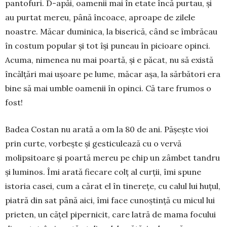
pantofuri. D-apăi, oame­nii mai în etate încă purtau, și
au purtat mereu, până încoace, aproa­pe de zilele
noastre. Măcar duminica, la bise­rică, când se îmbrăcau
în costum popular și tot își puneau în picioare opinci.
Acuma, nimenea nu mai poartă, și e păcat, nu să există
încălțări mai ușoare pe lume, măcar așa, la sărbă­tori era
bine să mai umble oamenii în opinci. Că tare frumos o
fost!
Badea Costan nu arată a om la 80 de ani. Pă­șește vioi
prin curte, vorbește și gesticulează cu o vervă
molipsitoare și poartă mereu pe chip un zâm­bet tandru
și luminos. Îmi arată fiecare colț al curții, îmi spune
istoria casei, cum a cărat el în tinerețe, cu calul lui huțul,
piatră din sat până aici, îmi face cunoștință cu micul lui
prieten, un cățel pipernicit, care latră de mama focului