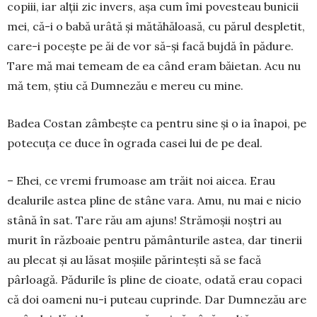
copiii, iar alții zic invers, așa cum îmi po­vesteau bunicii
mei, că-i o babă urâtă și mătăhăloasă, cu părul despletit,
care-i po­cește pe ăi de vor să-și facă bujdă în pădure.
Tare mă mai temeam de ea când eram bă­ietan. Acu nu
mă tem, știu că Dumnezău e mereu cu mine.
Badea Costan zâmbește ca pentru sine și o ia înapoi, pe
potecuța ce duce în ograda casei lui de pe deal.
– Ehei, ce vremi frumoase am trăit noi aicea. Erau
dealurile astea pline de stâne vara. Amu, nu mai e nicio
stână în sat. Tare rău am ajuns! Stră­moșii noștri au
murit în războaie pentru pămân­turile astea, dar tinerii
au plecat și au lăsat moșiile părintești să se facă
pârloagă. Pădurile îs pline de cioate, odată erau copaci
că doi oameni nu-i pu­teau cuprinde. Dar Dumnezău are