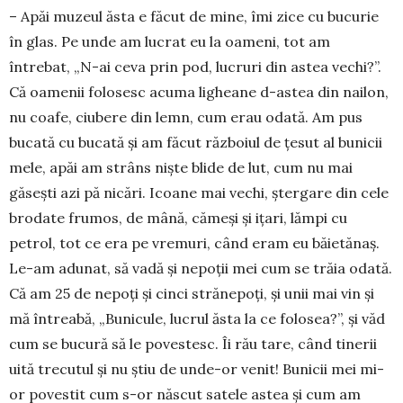
– Apăi muzeul ăsta e făcut de mine, îmi zice cu bucurie
în glas. Pe unde am lucrat eu la oameni, tot am
întrebat, „N-ai ceva prin pod, lucruri din astea vechi?”.
Că oamenii folosesc acuma lighea­ne d-astea din nailon,
nu coafe, ciubere din lemn, cum erau odată. Am pus
bucată cu bucată și am făcut războiul de țesut al bunicii
mele, apăi am strâns niște blide de lut, cum nu mai
găsești azi pă nicări. Icoane mai vechi, ștergare din cele
brodate frumos, de mână, cămeși și ițari, lămpi cu
petrol, tot ce era pe vremuri, când eram eu băietănaș.
Le-am adunat, să vadă și nepoții mei cum se trăia odată.
Că am 25 de nepoți și cinci strănepoți, și unii mai vin și
mă întreabă, „Bunicule, lucrul ăsta la ce folosea?”, și văd
cum se bucură să le poves­tesc. Îi rău tare, când tinerii
uită trecutul și nu știu de unde-or venit! Bunicii mei mi-
or povestit cum s-or născut satele astea și cum am