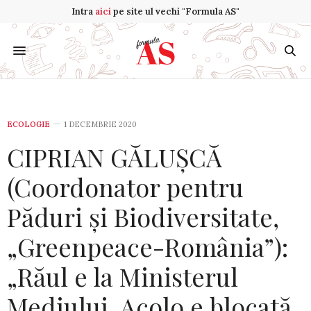
Intra
aici
pe site ul vechi "Formula AS"
ECOLOGIE
1 DECEMBRIE 2020
CIPRIAN GĂLUȘCĂ
(Coordonator pentru
Păduri și Biodiversitate,
„Greenpeace-România”):
„Răul e la Ministerul
Mediului. Acolo e blocată