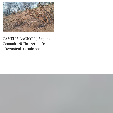
CAMELIA BĂCIOIU („Acțiunea
Comunitară Tineretului”):
„Dezastrul trebuie oprit”