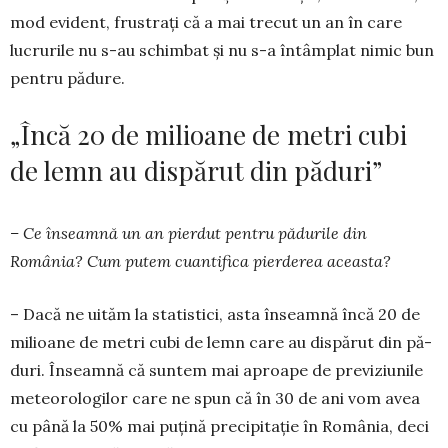
mod evident, frus­trați că a mai trecut un an în care
lucrurile nu s-au schimbat și nu s-a întâmplat nimic bun
pentru pădure.
„Încă 20 de milioane de metri cubi
de lemn au dispărut din păduri”
– Ce înseamnă un an pierdut pentru pădurile din
România? Cum putem cuantifica pierderea aceas­ta?
– Dacă ne uităm la sta­tistici, asta înseamnă încă 20 de
milioane de metri cubi de lemn care au dis­părut din pă­
duri. Înseamnă că suntem mai aproape de previziunile
meteorologilor care ne spun că în 30 de ani vom avea
cu până la 50% mai puțină pre­cipitație în România, deci