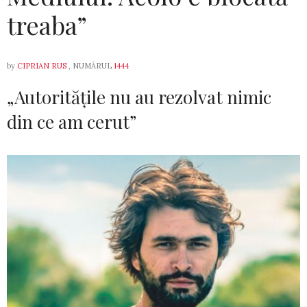
treaba”
by
CIPRIAN RUS
, NUMĂRUL
1444
„Autoritățile nu au rezolvat nimic
din ce am cerut”