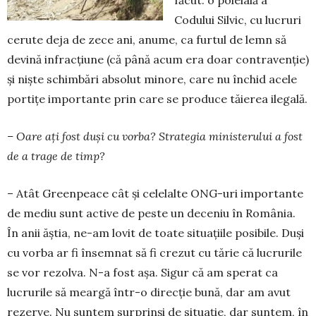
făcut: o poleială a
Codului Silvic, cu lucruri
ce­rute deja de zece ani, anume, ca furtul de lemn să
devină infracțiune (că până acum era doar con­tra­venție)
și niște schimbări absolut mi­no­re, care nu închid acele
portițe impor­tante prin care se produce tăierea ile­gală.
– Oare ați fost duși cu vorba? Stra­tegia mi­nisterului a fost
de a trage de timp?
– Atât Greenpeace cât și celelalte ONG-uri importante
de mediu sunt acti­ve de peste un de­ceniu în România.
În anii ăștia, ne-am lovit de toate situa­țiile posibile. Duși
cu vorba ar fi însem­nat să fi crezut cu tărie că lucrurile
se vor re­zol­va. N-a fost așa. Sigur că am sperat ca
lucrurile să meargă într-o direcție bu­nă, dar am avut
rezerve. Nu suntem sur­prinși de situație, dar suntem, în