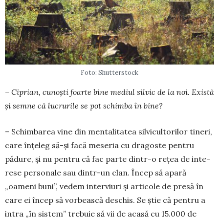
Foto: Shutterstock
– Ciprian, cunoști foarte bine mediul silvic de la noi. Există
și semne că lu­cru­rile se pot schimba în bine?
– Schimbarea vine din men­ta­litatea silvicul­to­rilor tineri,
care în­țeleg să-și facă meseria cu dra­gos­te pentru
pădure, și nu pentru că fac parte din­tr-o rețea de inte­
rese personale sau dintr-un clan. Încep să apară
„oameni buni”, vedem in­terviuri și articole de pre­­să în
care ei încep să vor­beas­că deschis. Se știe că pentru a
intra „în sistem” tre­­buie să vii de acasă cu 15.000 de