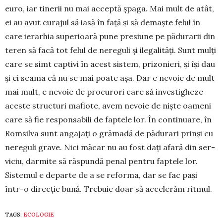
euro, iar tinerii nu mai acceptă șpaga. Mai mult de atât,
ei au avut cu­rajul să iasă în față și să de­maș­te felul în
care ie­rarhia superioară pune presiu­ne pe pădurarii din
teren să facă tot felul de nere­guli și ilegalități. Sunt mulți
care se simt captivi în acest sistem, prizo­nieri, și își dau
și ei seama că nu se mai poate așa. Dar e nevoie de mult
mai mult, e nevoie de procu­rori care să investigheze
aceste structuri mafiote, avem nevoie de niște oameni
care să fie respon­sa­bili de faptele lor. În continuare, în
Romsilva sunt angajați o grămadă de pădurari prinși cu
nere­guli grave. Nici măcar nu au fost dați afară din ser­
viciu, darmite să răspundă penal pentru faptele lor.
Siste­mul e depar­te de a se re­forma, dar se fac pași
într-o di­rec­ție bună. Tre­bu­ie doar să accelerăm rit­mul.
TAGS:
ECOLOGIE