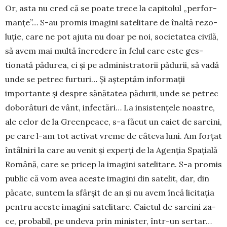
Or, asta nu cred că se poate trece la capitolul „per­for­
man­țe”… S-au promis imagini satelitare de înaltă rezo­
luție, care ne pot ajuta nu doar pe noi, so­cie­tatea civilă,
să avem mai multă încredere în felul care este ges­
tionată pădurea, ci și pe administratorii pă­du­rii, să vadă
unde se petrec furturi… Și aștep­tăm infor­ma­ții
importante și despre sănătatea pădu­rii, unde se petrec
doborâturi de vânt, infectări… La insis­ten­țe­le noastre,
ale celor de la Greenpeace, s-a fă­cut un caiet de sarcini,
pe care l-am tot activat vre­me de câteva luni. Am forțat
întâlniri la care au venit și experți de la Agenția Spațială
Română, care se pri­cep la imagini satelitare. S-a promis
public că vom avea aceste imagini din satelit, dar, din
pă­cate, suntem la sfârșit de an și nu avem încă lici­tația
pentru aceste imagini satelitare. Caietul de sar­cini za­
ce, probabil, pe undeva prin minister, în­tr-un ser­tar…