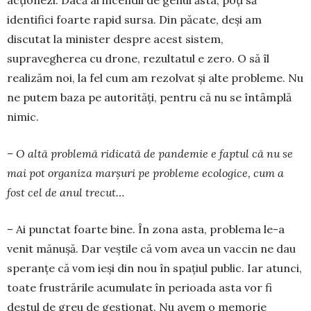
acționezi. Dacă ai incendii de genul ăsta, poți să
identifici foarte rapid sursa. Din păcate, deși am
discutat la minister despre acest sistem,
supravegherea cu drone, rezultatul e zero. O să îl
realizăm noi, la fel cum am rezolvat și alte probleme. Nu
ne putem baza pe autorități, pentru că nu se întâmplă
nimic.
– O altă problemă ridicată de pandemie e fap­tul că nu se
mai pot organiza marșuri pe pro­ble­me ecologice, cum a
fost cel de anul trecut…
– Ai punctat foarte bine. În zona asta, problema le-a
venit mănușă. Dar veștile că vom avea un vac­cin ne dau
speranțe că vom ieși din nou în spațiul public. Iar atunci,
toate frustrările acumulate în pe­rioada asta vor fi
destul de greu de gestionat. Nu avem o memorie