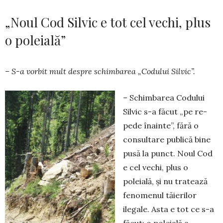
„Noul Cod Silvic e tot cel vechi, plus
o poleială”
– S-a vorbit mult despre schimbarea „Co­du­lui Silvic”.
– Schimbarea Codului
Silvic s-a făcut „pe re­
pede înainte”, fără o
consultare publică bine
pusă la punct. Noul Cod
e cel vechi, plus o
poleială, și nu tratează
fenomenul tăierilor
ilegale. Asta e tot ce s-a