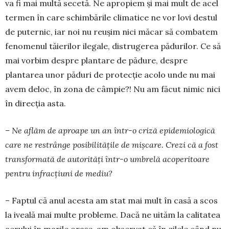
va fi mai multă secetă. Ne apropiem și mai mult de acel
termen în care schim­bările climatice ne vor lovi destul
de puter­nic, iar noi nu reușim nici măcar să combatem
fe­no­menul tăierilor ilegale, distruge­rea pădurilor. Ce să
mai vorbim despre plantare de pădure, despre
plantarea unor păduri de protecție acolo unde nu mai
avem deloc, în zona de câm­pie?! Nu am făcut nimic nici
în direcția asta.
– Ne aflăm de aproape un an într-o criză epi­de­miologică
care ne restrânge posibilitățile de miș­care. Crezi că a fost
transformată de autorități într-o umbrelă acoperitoare
pentru infracțiuni de mediu?
– Faptul că anul acesta am stat mai mult în casă a scos
la iveală mai multe probleme. Dacă ne uităm la calitatea