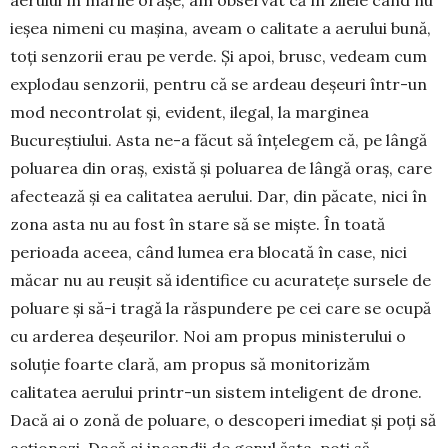
aerului în marile orașe, am observat că în zilele când nu
ieșea nimeni cu mașina, aveam o calitate a aerului bună,
toți senzorii erau pe verde. Și apoi, brusc, vedeam cum
explodau senzorii, pen­­­tru că se ardeau deșeuri într-un
mod necontrolat și, evident, ilegal, la marginea
Bucureștiului. Asta ne-a făcut să înțelegem că, pe lângă
poluarea din oraș, există și poluarea de lângă oraș, care
afec­tează și ea calitatea aerului. Dar, din păcate, nici în
zona asta nu au fost în stare să se miște. În toată
perioada aceea, când lumea era blocată în case, nici
măcar nu au reușit să identifice cu acuratețe sursele de
poluare și să-i tragă la răspundere pe cei care se ocu­pă
cu arderea deșeurilor. Noi am propus mi­nis­terului o
soluție foarte clară, am propus să moni­to­rizăm
calitatea aerului printr-un sistem inteligent de drone.
Dacă ai o zonă de poluare, o descoperi ime­diat și poți să