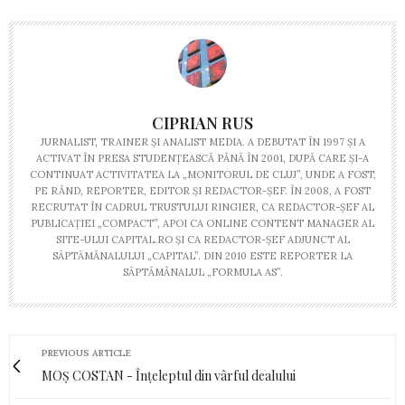
CIPRIAN RUS
JURNALIST, TRAINER ŞI ANALIST MEDIA. A DEBUTAT ÎN 1997 ŞI A
ACTIVAT ÎN PRESA STUDENŢEASCĂ PÂNĂ ÎN 2001, DUPĂ CARE ŞI-A
CONTINUAT ACTIVITATEA LA „MONITORUL DE CLUJ”, UNDE A FOST,
PE RÂND, REPORTER, EDITOR ŞI REDACTOR-ŞEF. ÎN 2008, A FOST
RECRUTAT ÎN CADRUL TRUSTULUI RINGIER, CA REDACTOR-ŞEF AL
PUBLICAŢIEI „COMPACT”, APOI CA ONLINE CONTENT MANAGER AL
SITE-ULUI CAPITAL.RO ŞI CA REDACTOR-ŞEF ADJUNCT AL
SĂPTĂMÂNALULUI „CAPITAL”. DIN 2010 ESTE REPORTER LA
SĂPTĂMÂNALUL „FORMULA AS”.
PREVIOUS ARTICLE
MOȘ COSTAN - Înțeleptul din vârful dealului