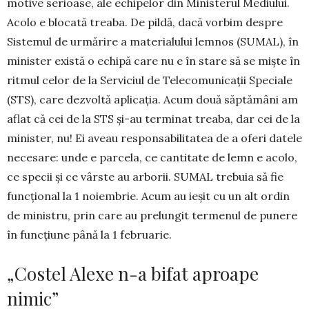
motive seri­oase, ale echi­pe­lor din Minis­te­rul Mediului.
Acolo e blocată trea­­­ba. De pildă, dacă vorbim des­pre
Sistemul de ur­­mă­rire a ma­­terialului lemnos (SUMAL), în
mi­nis­­ter există o echipă care nu e în stare să se miște în
ritmul celor de la Serviciul de Teleco­municații Speciale
(STS), care dez­voltă aplicația. Acum două săptă­mâni am
aflat că cei de la STS și-au terminat treaba, dar cei de la
minis­ter, nu! Ei aveau respon­sa­bilitatea de a oferi datele
ne­cesare: unde e par­cela, ce cantitate de lemn e acolo,
ce specii și ce vârste au arborii. SUMAL trebuia să fie
funcțional la 1 noiembrie. Acum au ie­șit cu un alt ordin
de mi­nistru, prin care au pre­lun­git terme­nul de punere
în funcțiune până la 1 februarie.
„Costel Alexe n-a bifat aproape
nimic”