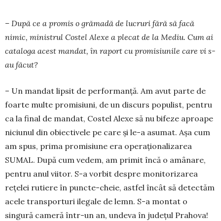
– După ce a promis o grămadă de lucruri fără să facă
nimic, ministrul Costel Alexe a plecat de la Mediu. Cum ai
cataloga acest mandat, în ra­port cu promisiunile care vi s-
au făcut?
– Un mandat lipsit de performanță. Am avut parte de
foarte multe promisiuni, de un discurs popu­­list, pentru
ca la final de mandat, Costel Alexe să nu bifeze aproape
niciunul din obiectivele pe care și le-a asumat. Așa cum
am spus, prima pro­misiune era operaționalizarea
SUMAL. După cum ve­dem, am primit încă o amânare,
pentru anul vii­tor. S-a vorbit despre monitorizarea
rețelei rutiere în punc­te-cheie, astfel încât să detectăm
acele trans­­porturi ilegale de lemn. S-a montat o
singură ca­meră în­tr-un an, undeva în județul Prahova!