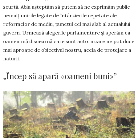
scurtă. Abia așteptăm să putem să ne exprimăm public
nemulțumirile legate de întârzierile repetate ale
reformelor de mediu, punc­tul cel mai slab al actualului
guvern. Urmează ale­ge­rile parlamentare și sperăm ca
oamenii să dis­cearnă care sunt actorii care ne pot duce
mai aproa­pe de obiectivul nostru, acela de protejare a
naturii.
„Încep să apară «oameni buni»”