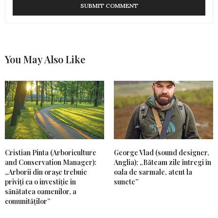
You May Also Like
Cristian Pinta (Arboriculture
George Vlad (sound designer,
and Conservation Manager):
Anglia): „Băteam zile întregi în
„Arborii din orașe trebuie
oala de sarmale, atent la
priviți ca o investiție în
sunete”
sănătatea oamenilor, a
comunităților”