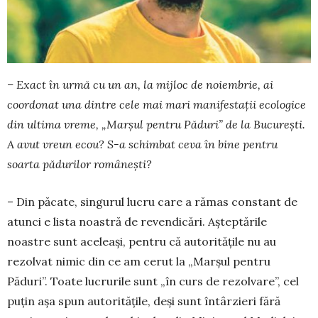
– Exact în urmă cu un an, la mijloc de no­iem­brie, ai
coordonat una dintre cele mai mari ma­ni­­festații ecologice
din ultima vreme, „Marșul pen­­­tru Păduri” de la București.
A avut vreun ecou? S-a schimbat ceva în bine pentru
soarta pă­durilor românești?
– Din păcate, singurul lucru care a rămas con­stant de
atunci e lista noastră de revendicări. Aș­­­­teptările
noastre sunt aceleași, pentru că au­to­ritățile nu au
rezolvat nimic din ce am cerut la „Mar­șul pentru
Păduri”. Toate lucrurile sunt „în curs de rezol­vare”, cel
puțin așa spun autoritățile, deși sunt întârzieri fără