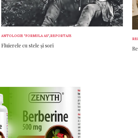
ANTOLOGIE "FORMULA AS"
,
REPORTAJE
RE
Fluierele cu stele și sori
Re