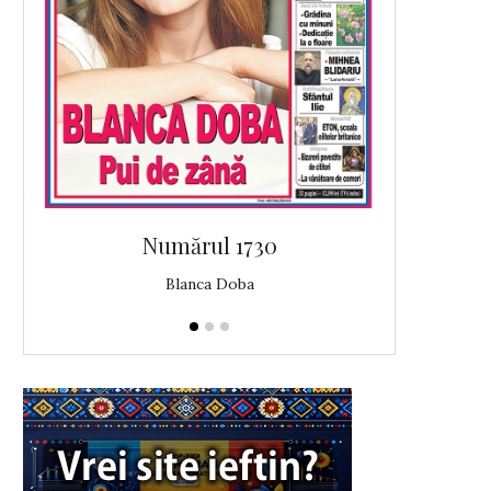
Numărul 1730
N
Blanca Doba
A