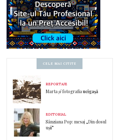
CELE MAI CITITE
REPORTAJE
Marta
și
fotografia
ucigașă
EDITORIAL
Sânziana Pop: mesaj „Din dosul
ușii”