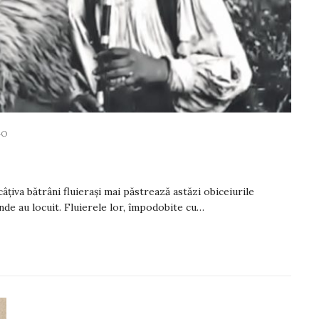
GO
Numărul 1728
Anita Petruescu
câțiva bătrâni fluierași mai păstrează astăzi obiceiurile
unde au locuit. Fluierele lor, împodobite cu…