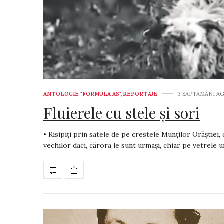
ANTOLOGIE "FORMULA AS"
,
REPORTAJE
3 SĂPTĂMÂNI A
Fluierele cu stele și sori
• Risipiți prin satele de pe crestele Munților Orăștiei, 
vechilor daci, cărora le sunt urmași, chiar pe vetrele 