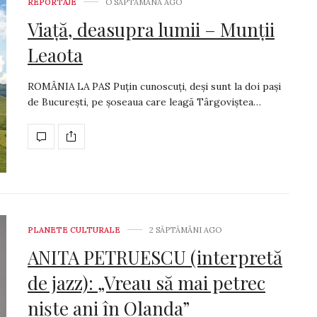
REPORTAJE
O SĂPTĂMÂNĂ AGO
Viață, deasupra lumii – Munții
Leaota
ROMÂNIA LA PAS Puțin cunoscuți, deși sunt la doi pași
de București, pe șoseaua care leagă Târgoviștea…
PLANETE CULTURALE
2 SĂPTĂMÂNI AGO
ANITA PETRUESCU (interpretă
de jazz): „Vreau să mai petrec
niște ani în Olanda”