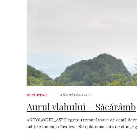
REPORTAJE
4 SĂPTĂMÂNI AGO
Aurul vlahului – Săcărâmb
ANTOLOGIE „AS” Degete tremurătoare de ceață dezmia
subțire lumea, o învelesc. Sub plapuma asta de abur, zgr