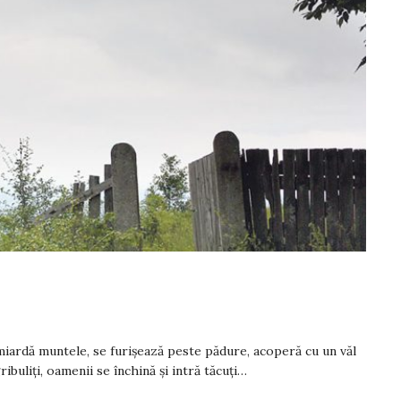
rdă muntele, se furișează peste pădure, acoperă cu un văl
ibuliți, oamenii se închină și intră tăcuți…