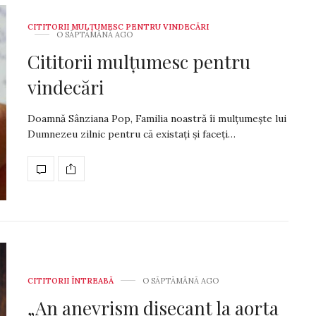
CITITORII MULȚUMESC PENTRU VINDECĂRI
O SĂPTĂMÂNĂ AGO
Cititorii mulțumesc pentru
vindecări
Doamnă Sânziana Pop, Familia noastră îi mulțumește lui
Dumnezeu zilnic pentru că existați și faceți…
CITITORII ÎNTREABĂ
O SĂPTĂMÂNĂ AGO
„An anevrism disecant la aorta