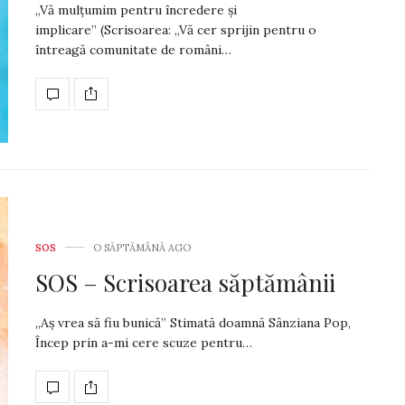
„Vă mulțumim pentru încredere și
implicare” (Scrisoarea: „Vă cer sprijin pentru o
întreagă comunitate de români…
SOS
O SĂPTĂMÂNĂ AGO
SOS – Scrisoarea săptămânii
„Aș vrea să fiu bunică” Stimată doamnă Sânziana Pop,
Încep prin a-mi cere scuze pentru…