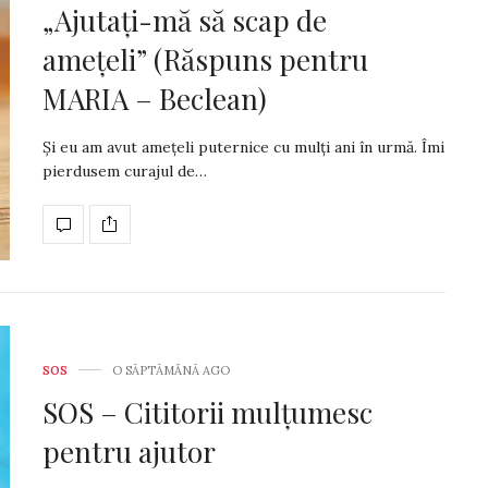
„Ajutați-mă să scap de
amețeli” (Răspuns pentru
MARIA – Beclean)
Și eu am avut amețeli puternice cu mulți ani în urmă. Îmi
pierdusem curajul de…
SOS
O SĂPTĂMÂNĂ AGO
SOS – Cititorii mulțumesc
pentru ajutor