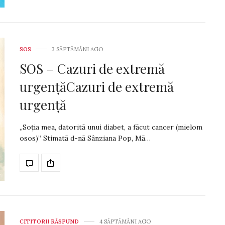
SOS
3 SĂPTĂMÂNI AGO
SOS – Cazuri de extremă
urgențăCazuri de extremă
urgență
„Soția mea, datorită unui diabet, a făcut cancer (mielom
osos)” Stimată d-nă Sânziana Pop, Mă…
CITITORII RĂSPUND
4 SĂPTĂMÂNI AGO