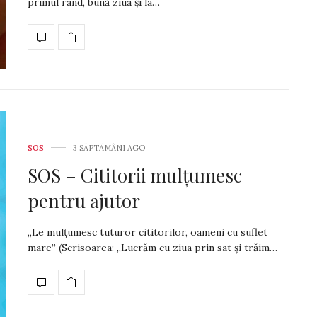
primul rând, bună ziua și la…
SOS
3 SĂPTĂMÂNI AGO
SOS – Cititorii mulțumesc
pentru ajutor
„Le mulțumesc tuturor cititorilor, oameni cu suflet
mare” (Scrisoarea: „Lucrăm cu ziua prin sat și trăim…