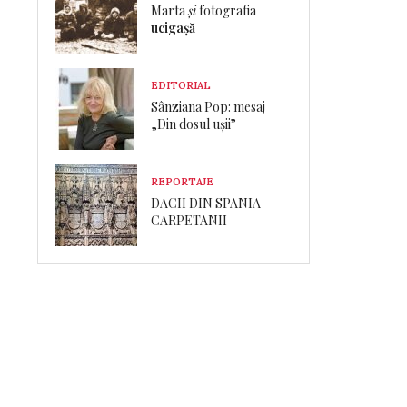
Marta
și
fotografia
ucigașă
EDITORIAL
Sânziana Pop: mesaj
„Din dosul ușii”
REPORTAJE
DACII DIN SPANIA –
CARPETANII