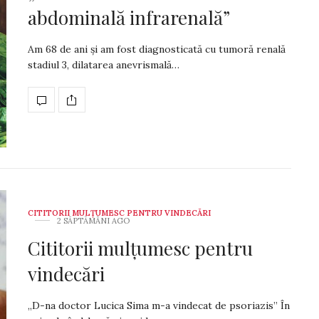
abdominală infrarenală”
Am 68 de ani și am fost diagnosticată cu tumoră renală
stadiul 3, dilatarea anevrismală…
CITITORII MULȚUMESC PENTRU VINDECĂRI
2 SĂPTĂMÂNI AGO
Cititorii mulțumesc pentru
vindecări
„D-na doctor Lucica Sima m-a vindecat de psoriazis” În