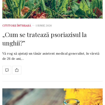
CITITORII ÎNTREABĂ
1 IUNIE 2026
„Cum se tratează psoriazisul la
unghii?”
Vă rog să ajutați un tânăr asistent medical ge­ne­ralist, în vârstă
de 26 de ani,…