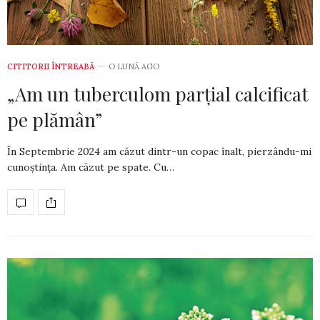
CITITORII ÎNTREABĂ
O LUNĂ AGO
„Am un tuberculom parțial calcificat
pe plămân”
În Septembrie 2024 am căzut dintr-un copac înalt, pierzându-mi
cunoștința. Am căzut pe spate. Cu…