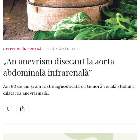
CITITORII ÎNTREABĂ
2 SĂPTĂMÂNI AGO
„An anevrism disecant la aorta
abdominală infrarenală”
Am 68 de ani și am fost diagnosticată cu tumoră renală stadiul 3,
dilatarea anevrismală…