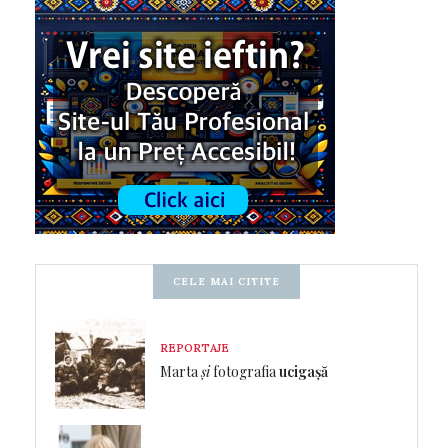
CELE MAI CITITE
REPORTAJE
Marta
și
fotografia
ucigașă