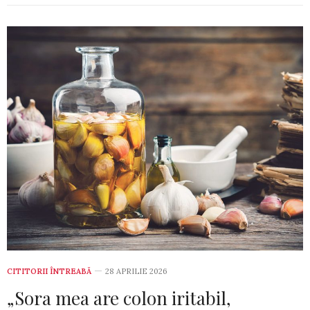
CITITORII ÎNTREABĂ
28 APRILIE 2026
„Sora mea are colon iritabil,