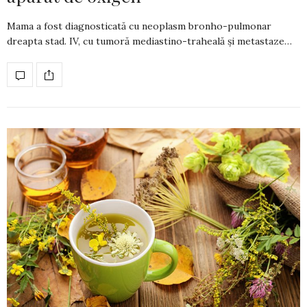
Mama a fost diagnosticată cu neoplasm bronho-pulmonar
dreapta stad. IV, cu tu­mo­ră mediastino-traheală și metastaze…