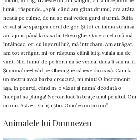
pustiu, în frig, trăiește un om sângur, ca la înce­puturile
lu­mii”, răspunde. „Apăi, când am gătat drumu’, era atâta
neauă pe culme, de nu se mai vedea gard și urmă. Sufla
crivăț și se spărgea cerul de ger. Și tot cu ini­ma strânsă,
am ajuns până la casa lui Gheor­ghe. Oare cu el o să mă
întâlnesc, ori cu îngerul lui?, mă între­bam. Am strâgat,
am tot strâgat, mi-or răspuns câinii lui și vuiala aia de
vânt. Nici fumu’ de pe horn nu se vedea, dacă îi sau nu îi.
Și numa’ ce-l văd pe Gheorghe că iese din casă. Cam la
un metru avea barba crescută, nu mint! O încremenit
așa, în poartă, când m-o văzut și numa’ deodată o
început să plân­gă! Ne-om luat în brațe unul pe altul. Om
cu om. Asta-i. Eu așa știu. Omu’ e om cu om”.
Animalele lui Dumnezeu