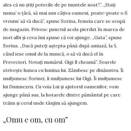
ales că nu știți potecile de pe muntele nost’!”. „Stați
numa’ o țâră, să mai sun câțiva oameni, poate-poate o fi
vreunu’ să vă du­că”, spune Sorina, femeia care se ocupă
de maga­zin. Privesc punctul acela pierdut în marea de
nori albi și ceva îmi spune că voi ajunge. „Gata”, spune
Sorina. „Dacă puteți aștepta până după amiază, la 5,
când iese omul de la muncă, o să vă ducă el în
Preveciori. Notați numărul. Gigi îl cheamă”. Soa­rele
strivește lumea cu lumina lui. Zâmbesc pe dină­untru. Îi
mulțumesc Sorinei, îi mulțumesc lui Gigi. Îi mulțumesc
lui Dumnezeu. Cu voia Lui și ajutorul oamenilor, vom
ajunge până sus, la hotarele dintre pământul pe care
trăim și cerul unde tânjim să ajungem.
„Omu e om, cu om”