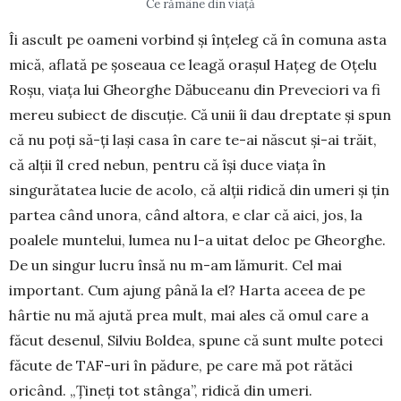
Ce rămâne din viață
Îi ascult pe oameni vor­bind și înțeleg că în co­muna asta
mică, aflată pe șoseaua ce leagă orașul Hațeg de Oțelu
Roșu, viața lui Gheor­ghe Dăbu­ceanu din Preve­ciori va fi
mereu subiect de discuție. Că unii îi dau dreptate și spun
că nu poți să-ți lași casa în care te-ai născut și-ai trăit,
că alții îl cred nebun, pentru că își duce viața în
singurătatea lucie de acolo, că alții ridică din umeri și țin
partea când unora, când altora, e clar că aici, jos, la
poalele muntelui, lumea nu l-a uitat deloc pe Gheorghe.
De un singur lucru însă nu m-am lămurit. Cel mai
important. Cum ajung până la el? Harta aceea de pe
hârtie nu mă ajută prea mult, mai ales că omul care a
făcut desenul, Silviu Boldea, spune că sunt multe poteci
făcute de TAF-uri în pădure, pe care mă pot rătăci
oricând. „Țineți tot stânga”, ridică din umeri.