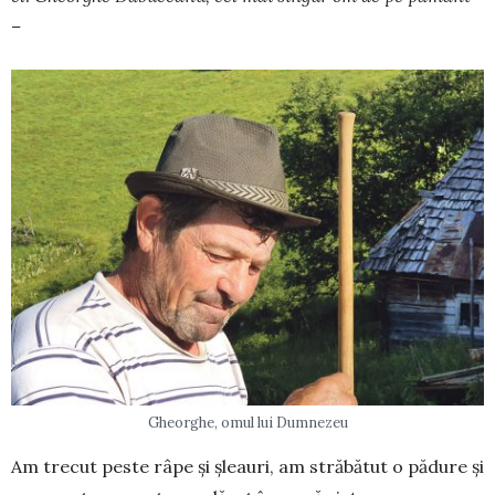
–
Gheorghe, omul lui Dumnezeu
Am trecut peste râpe și șleauri, am stră­bătut o pădure și