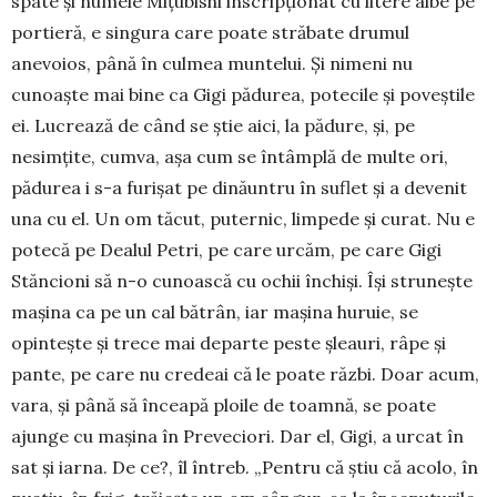
spate și numele Mițubishi inscripționat cu litere albe pe
portieră, e singura care poate străbate dru­mul
anevoios, până în culmea muntelui. Și nimeni nu
cunoaște mai bine ca Gigi pădurea, potecile și poveștile
ei. Lucrează de când se știe aici, la pădure, și, pe
nesimțite, cumva, așa cum se întâmplă de mul­te ori,
pădurea i s-a furișat pe dinăuntru în suflet și a devenit
una cu el. Un om tăcut, puternic, limpe­de și curat. Nu e
potecă pe Dealul Petri, pe care ur­căm, pe care Gigi
Stăncioni să n-o cunoască cu ochii închiși. Își strunește
mașina ca pe un cal bă­trân, iar mașina huruie, se
opintește și trece mai de­parte peste șleauri, râpe și
pante, pe care nu credeai că le poate răzbi. Doar acum,
vara, și până să încea­pă ploile de toamnă, se poate
ajunge cu mașina în Preveciori. Dar el, Gigi, a urcat în
sat și iarna. De ce?, îl întreb. „Pentru că știu că acolo, în