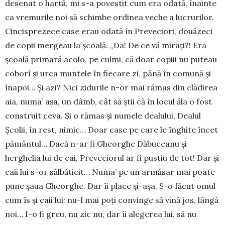
desenat o hartă, mi s-a poves­tit cum era odată, înainte
ca vremurile noi să schim­be ordinea veche a lucrurilor.
Cincispre­zece case erau odată în Preveciori, două­zeci
de copii mergeau la școală. „Da! De ce vă mirați?! Era
școală prima­ră acolo, pe culmi, că doar copiii nu puteau
coborî și urca muntele în fiecare zi, până în comună și
înapoi… Și azi? Nici zidurile n-or mai rămas din clădirea
aia, numa’ așa, un dâmb, cât să știi că în locul ăla o fost
construit ceva. Și o rămas și numele dealului, Dealul
Școlii, în rest, nimic… Doar case pe care le înghite încet
pămân­tul… Dacă n-ar fi Gheorghe Dăbuceanu și
herghelia lui de cai, Preve­ciorul ar fi pustiu de tot! Dar și
caii lui s-or sălbă­ticit… Numa’ pe un armăsar mai poate
pune șaua Gheorghe. Dar îi place și-așa. S-o făcut omul
cum îs și caii lui: nu-l mai poți convinge să vină jos, lângă
noi… I-o fi greu, nu zic nu, dar îi alegerea lui, să nu