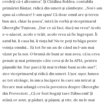
credeți că-i altcumva”. Și Cătălina Boldea, contabila
primăriei Băuțar, ridică din umeri și zâm­bește. „Noi i-am
spus să coboare! I-am spus! Că doar omul are și teren
bun aici, chiar la șosea”, intră în vorbă și viceprimarul
Gheorghe Tuștean. „Dar ce să faci, dacă nu vrea? Acolo
s-o năs­cut, acolo o trăit, acolo vrea să fie îngropat. Îi
satul lui, îi casa lui, îi viața lui! Nu te poți tu băga peste
voința omu­lui… Să tot fie un an de când nu l-am mai
văzut pe la noi. O brumă de bani ar mai avea, că ia ceva
pensie și mai primește câte ceva și de la APIA, pentru
pășunile lui. Dar par­că îți mai trebuie bani acolo sus?”,
zice viceprimarul și ridică din umeri. Ușor, ușor, lumea
se tot strânge, în mica încăpere în care am intrat și
fiecare mai adaugă ceva la povestea despre Gheorghe
din Preveciori. „Că or fost bogați tare Dăbucenii! Și
stână or avut, și păduri, și pășuni, și vite, de nu le mai