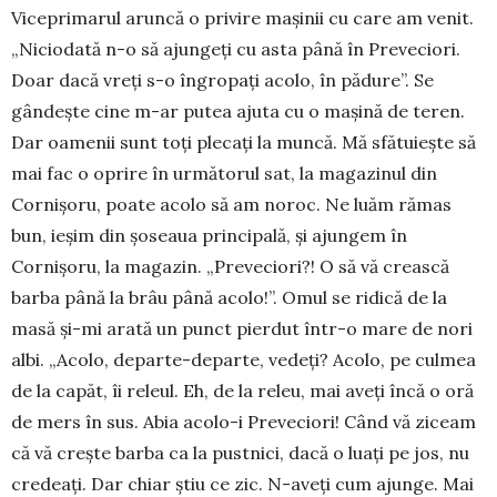
Viceprimarul aruncă o privire mași­nii cu care am venit.
„Niciodată n-o să ajun­geți cu asta până în Preveciori.
Doar dacă vreți s-o îngro­pați acolo, în pădure”. Se
gândește cine m-ar putea ajuta cu o ma­șină de teren.
Dar oa­menii sunt toți plecați la muncă. Mă sfătu­ieș­te să
mai fac o opri­re în următorul sat, la magazinul din
Corni­șoru, poate acolo să am noroc. Ne luăm ră­mas
bun, ieșim din șoseaua principală, și ajungem în
Cornișoru, la magazin. „Preve­ciori?! O să vă creas­că
barba până la brâu până acolo!”. Omul se ridică de la
masă și-mi arată un punct pierdut într-o mare de nori
albi. „Acolo, departe-departe, vedeți? Acolo, pe culmea
de la capăt, îi releul. Eh, de la releu, mai aveți încă o oră
de mers în sus. Abia acolo-i Preveciori! Când vă ziceam
că vă crește barba ca la pustnici, dacă o luați pe jos, nu
credeați. Dar chiar știu ce zic. N-aveți cum ajunge. Mai