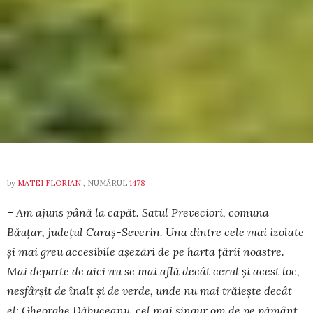
by
MATEI FLORIAN
, NUMĂRUL
1478
– Am ajuns până la capăt. Satul Preveciori, comuna
Băuțar, județul Caraș-Severin. Una dintre cele mai izolate
și mai greu accesibile așezări de pe harta țării noastre.
Mai departe de aici nu se mai află decât cerul și acest loc,
nesfârșit de înalt și de verde, unde nu mai trăiește decât
el: Gheorghe Dăbuceanu, cel mai singur om de pe pământ