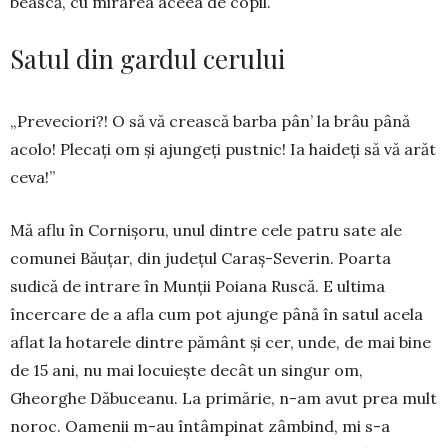
bească, cu mirarea aceea de copil.
Satul din gardul cerului
„Preveciori?! O să vă crească barba pân’ la brâu până
acolo! Plecați om și ajungeți pustnic! Ia haideți să vă arăt
ceva!”
Mă aflu în Cornișoru, unul dintre cele patru sate ale
comunei Băuțar, din județul Caraș-Severin. Poarta
sudică de intrare în Munții Poiana Ruscă. E ultima
încercare de a afla cum pot ajunge până în satul acela
aflat la hotarele dintre pământ și cer, unde, de mai bine
de 15 ani, nu mai locuiește decât un singur om,
Gheorghe Dăbuceanu. La primărie, n-am avut prea mult
noroc. Oa­menii m-au întâm­pinat zâmbind, mi s-a