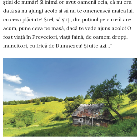
știai de număr! Și inimă or avut oamenii ceia, că nu era
dată să nu ajungi acolo și să nu te ome­nească maica lui,
cu ceva plăcinte! Și el, să știți, din puținul pe care îl are
acum, pune ceva pe masă, dacă te vede ajuns acolo! O
fost viață în Preveciori, viață faină, de oameni drepți,
mun­citori, cu frică de Dum­nezeu! Și uite azi…”