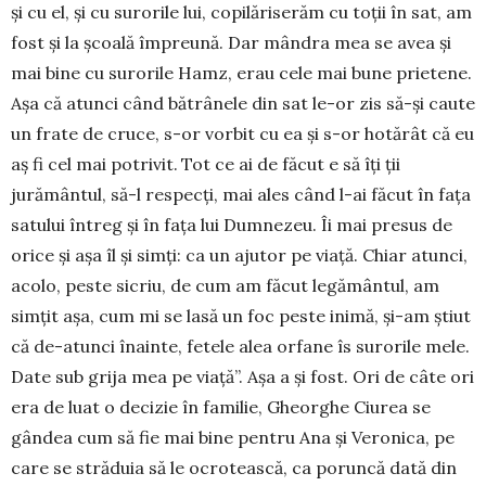
și cu el, și cu surorile lui, copi­lăriserăm cu toții în sat, am
fost și la școală împreună. Dar mândra mea se avea și
mai bine cu surorile Hamz, erau cele mai bune prietene.
Așa că atunci când bătrânele din sat le-or zis să-și caute
un frate de cruce, s-or vorbit cu ea și s-or hotărât că eu
aș fi cel mai potrivit. Tot ce ai de făcut e să îți ții
jurământul, să-l res­pecți, mai ales când l-ai făcut în fața
satului întreg și în fața lui Dumnezeu. Îi mai presus de
orice și așa îl și simți: ca un ajutor pe viață. Chiar atunci,
acolo, peste sicriu, de cum am făcut legământul, am
simțit așa, cum mi se lasă un foc peste inimă, și-am știut
că de-atunci înainte, fetele alea orfane îs surorile mele.
Date sub grija mea pe viață”. Așa a și fost. Ori de câte ori
era de luat o decizie în fa­milie, Gheorghe Ciurea se
gândea cum să fie mai bine pentru Ana și Veronica, pe
care se străduia să le ocrotească, ca poruncă dată din