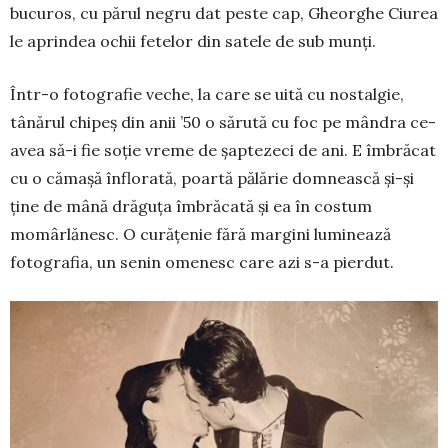
bucuros, cu părul negru dat peste cap, Gheorghe Ciurea
le aprindea ochii fetelor din satele de sub munți.
Într-o fotografie veche, la care se uită cu nostal­gie,
tânărul chipeș din anii ’50 o să­rută cu foc pe mândra ce-
avea să-i fie soție vreme de șaptezeci de ani. E îmbrăcat
cu o cămașă înflorată, poartă pă­lărie domnească și-și
ține de mână drăguța îmbră­cată și ea în costum
momârlănesc. O curățenie fără mar­gini luminează
fotografia, un senin ome­nesc care azi s-a pierdut.