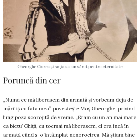
Gheorghe Ciurea și soția sa, un sărut pentru eternitate
Poruncă din cer
„Numa ce mă liberasem din armată și vorbeam deja de
măritiș cu fata mea”, poves­tește Moș Gheor­ghe, privind
lung poza scoro­jită de vreme. „Eram cu un an mai mare
ca bietu’ Ghiță, eu toc­mai mă liberasem, el era încă în
armată când s-o întâmplat nenorocirea. Mă știam bine