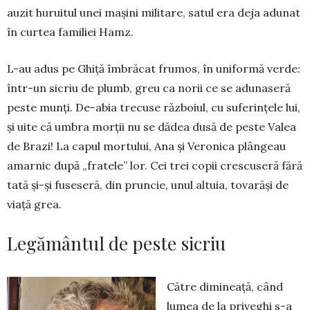
auzit huruitul unei mașini militare, satul era deja adunat
în curtea familiei Hamz.
L-au adus pe Ghiță îmbrăcat frumos, în uni­formă verde:
în­tr-un sicriu de plumb, greu ca norii ce se adunaseră
peste munți. De-abia trecuse răz­boiul, cu suferințele lui,
și uite că umbra morții nu se dădea dusă de peste Valea
de Brazi! La capul mortului, Ana și Veronica plân­geau
amarnic după „fratele” lor. Cei trei copii crescuseră fără
tată și-și fuseseră, din pruncie, unul altuia, tovarăși de
viață grea.
Legământul de peste sicriu
Către dimineață, când
lumea de la priveghi s-a