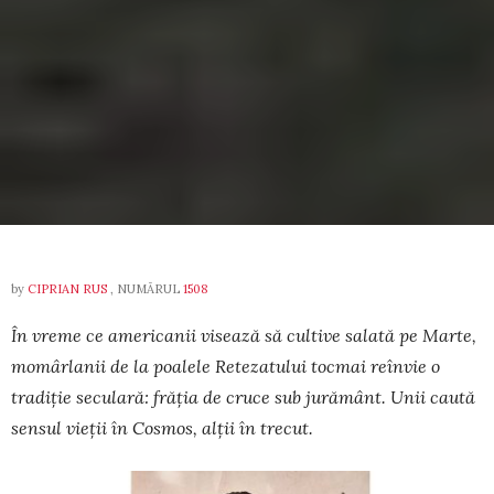
by
CIPRIAN RUS
, NUMĂRUL
1508
În vreme ce americanii visează să cultive salată pe Marte,
momâr­lanii de la poalele Retezatului tocmai reînvie o
tradiție seculară: frăția de cruce sub jurământ. Unii caută
sensul vieții în Cosmos, alții în trecut.