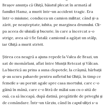
Brașov anunța că Ghiță, băiatul plecat în ar­mată al
familiei Hamz, a murit într-un acci­dent tra­gic. Era
într-o misiune, con­ducea un camion mili­tar, când și-a
zărit, pe ne­aș­teptate, iubita, pe margi­nea drumului. Cli­
pa aceea de uluială și bucurie, în care a încercat s-o
strige, avea să-i fie fatală: ca­mio­nul a agățat un stâlp,
iar Ghiță a murit strivit.
Știrea cea neagră a ajuns repede la Valea de Brazi, un
sat de momârlani, aflat între Mun­ții Retezat și Vâlcan.
La biserică au prins a suna clopotele, la crâșmă, bărba­ții
și-au scurs paharele pen­tru sufletul lui Ghiță, în timp ce
femeile s-au pornit agale spre casa mortului, care c-o
găină în mână, care c-o litră de mălai sau cu o sită de
ouă, ca să în­ceapă, după datină, pregă­tirile de priveghi și
de co­mândare. Într-un târziu, când în capul uliței s-a