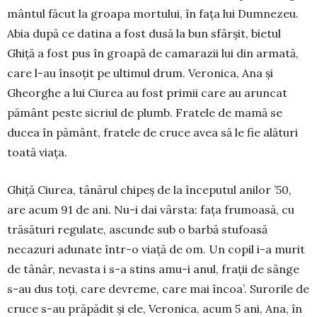
mântul făcut la groa­pa mortului, în fața lui Dum­nezeu.
Abia după ce datina a fost dusă la bun sfârșit, bietul
Ghiță a fost pus în groapă de camarazii lui din ar­mată,
care l-au însoțit pe ultimul drum. Vero­nica, Ana și
Gheorghe a lui Ciu­rea au fost primii care au aruncat
pământ peste sicriul de plumb. Fratele de mamă se
ducea în pă­mânt, fratele de cruce avea să le fie alături
toată viața.
Ghiță Ciurea, tânărul chipeș de la începutul ani­lor ’50,
are acum 91 de ani. Nu-i dai vârsta: fața fru­moasă, cu
trăsături regulate, ascunde sub o barbă stufoasă
necazuri adunate într-o viață de om. Un copil i-a murit
de tânăr, nevasta i s-a stins amu-i anul, frații de sânge
s-au dus toți, care devreme, care mai încoa’. Surorile de
cruce s-au prăpădit și ele, Veronica, acum 5 ani, Ana, în