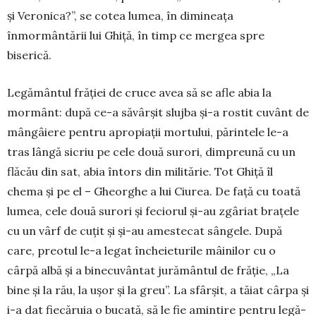
și Veronica?”, se cotea lumea, în dimineața
înmormântării lui Ghi­ță, în timp ce mergea spre
biserică.
Legământul frăției de cruce avea să se afle abia la
mormânt: după ce-a săvârșit slujba și-a rostit cu­vânt de
mângâiere pentru apropiații mortu­lui, părin­tele le-a
tras lângă sicriu pe cele două surori, dim­preună cu un
flăcău din sat, abia întors din militărie. Tot Ghiță îl
chema și pe el – Gheorghe a lui Ciurea. De față cu toată
lumea, cele două surori și feciorul și-au zgâriat brațele
cu un vârf de cuțit și și-au amestecat sângele. După
care, preotul le-a legat încheie­turile mâinilor cu o
cârpă albă și a bine­cu­vântat jură­mântul de frăție, „La
bine și la rău, la ușor și la greu”. La sfârșit, a tăiat cârpa și
i-a dat fie­căruia o bucată, să le fie amintire pentru legă­