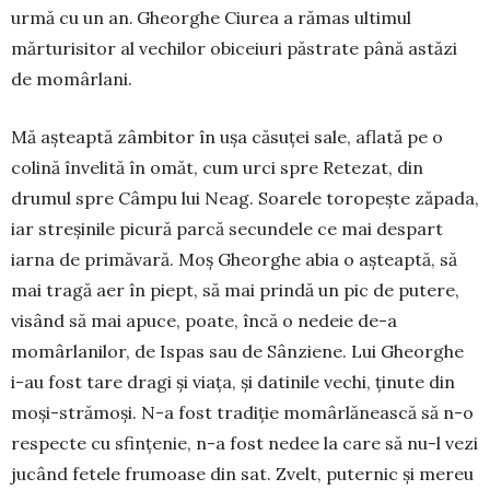
urmă cu un an. Gheorghe Ciurea a rămas ulti­mul
mărturisitor al ve­chilor obi­ceiuri păstrate până astăzi
de momârlani.
Mă așteaptă zâmbitor în ușa căsuței sale, aflată pe o
colină învelită în omăt, cum urci spre Retezat, din
drumul spre Câm­pu lui Neag. Soarele toropește zăpada,
iar streșinile picură par­că secundele ce mai despart
iarna de primăvară. Moș Gheor­ghe abia o așteaptă, să
mai tragă aer în piept, să mai prindă un pic de putere,
visând să mai apuce, poate, încă o nedeie de-a
momârlanilor, de Ispas sau de Sânziene. Lui Gheorghe
i-au fost tare dragi și viața, și datinile vechi, ținute din
moși-strămoși. N-a fost tradiție momârlănească să n-o
respecte cu sfințenie, n-a fost nedee la care să nu-l vezi
jucând fetele frumoase din sat. Zvelt, puternic și mereu