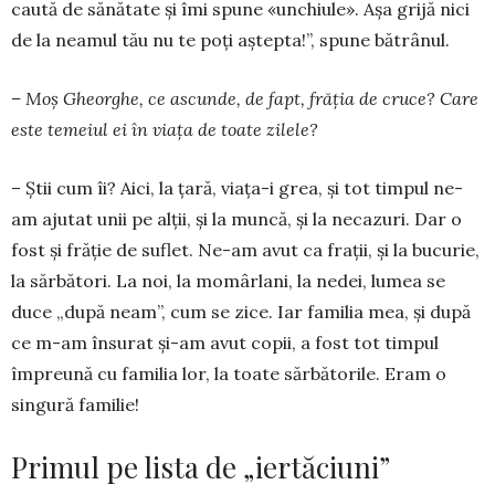
caută de sănătate și îmi spu­ne «unchiule». Așa grijă nici
de la neamul tău nu te poți aștepta!”, spune bătrânul.
– Moș Gheorghe, ce ascunde, de fapt, frăția de cruce? Care
este temeiul ei în viața de toate zilele?
– Știi cum îi? Aici, la țară, viața-i grea, și tot timpul ne-
am ajutat unii pe alții, și la muncă, și la necazuri. Dar o
fost și frăție de suflet. Ne-am avut ca frații, și la bucurie,
la sărbători. La noi, la mo­mâr­lani, la nedei, lumea se
duce „după neam”, cum se zice. Iar familia mea, și după
ce m-am însurat și-am avut copii, a fost tot timpul
împreună cu fa­milia lor, la toate sărbătorile. Eram o
singură fa­milie!
Primul pe lista de „iertăciuni”