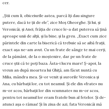
cer.
„Știi cum îi, obiceiurile astea, parcă îți dau singure
putere, dacă te ții de ele”, zice Moș Gheor­ghe. Și lui, și
Veronicăi, și Anei, frăția de cruce le-a dat puterea să țină
aproape unii de alții, și la bine, și la greu. „Exact cum zice
părintele din carte la bise­rică că trebuie să se aibă frații,
exact așa ne-am avut. Cu un frate de sânge te mai cerți,
de la pă­mânt, de la o moștenire, dar pe un frate de
cruce știi că te poți baza. Ăsta-i lucru mare! Ș-apoi, la
vreun an după moartea lui Ghiță, am făcut nuntă cu
Milia, mândra mea. Și-or venit și surorile Vero­nica și
Ana, cu bărbații lor, cu tot neamul. Și ele din «frate» nu
m-or scos, bărbații lor din «cumnate» nu m-or scos,
pentru tot neamul lor eram fratele bun al fetelor. Și de-
atunci așa o rămas! Și în ziua de azi, fata Veronicăi mă