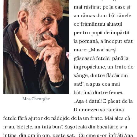
mai răsfirat pe la case și-
au rămas doar bătrânele
ce frământau aluatul
pentru pupii de împărțit
la poma­nă, a început sfat
mare: „Mu­sai să-și
găsească fe­tele, până la
îngropă­ciune, un frate de
sânge, dintre flăcăii din
sat!”, a spus cea mai
bătrână dintre femei.
Moș Gheorghe
„Așa-i datul! E păcat de la
Dumnezeu să ră­mână
fetele fără ajutor de nădejde de la un frate. Mai ales că
n-au, bietele, un tată bun”. Șușoteala din bucătărie s-a
întins, din om în om, peste sat. „Cu cine s-or înfrăți Ana