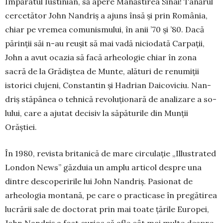
Împăratul Iustinian, să ape­re Mânăstirea Sinai! Tânărul
cercetător John Nan­driș a ajuns însă și prin România,
chiar pe vremea co­munismului, în anii ’70 și ’80. Dacă
pă­rinții săi n-au reușit să mai vadă niciodată Carpații,
John a avut oca­zia să facă arheologie chiar în zona
sacră de la Grădiștea de Mun­te, ală­turi de renumiții
isto­rici clujeni, Cons­tantin și Hadrian Dai­coviciu. Nan­
driș stăpânea o teh­nică revolu­ționară de anali­zare a so­
lului, care a ajutat decisiv la săpătu­rile din Mun­ții
Orăștiei.
În 1980, revista britanică de mare circulație „Illustrated
London News” găzduia un amplu arti­col despre una
dintre descoperirile lui John Nan­driș. Pasionat de
arheo­lo­gia montană, pe care o prac­ticase în pregătirea
lucrării sale de doctorat prin mai toate țările Europei,
John Nandriș a fost curios să afle cât mai multe despre