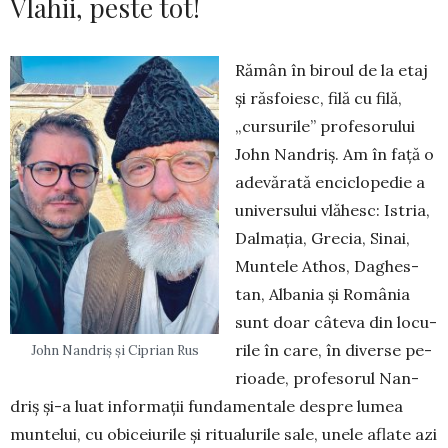
Vlahii, peste tot!
Rămân în biroul de la etaj
și răsfoiesc, filă cu filă,
„cursu­rile” profeso­ru­lui
John Nan­driș. Am în față o
adevărată enciclo­pe­die a
universului vlă­hesc: Istria,
Dalmația, Grecia, Si­nai,
Muntele Athos, Da­ghes­
tan, Albania și Ro­mânia
sunt doar câteva din locu­
rile în care, în diverse pe­
John Nandriș și Ciprian Rus
rioade, pro­fesorul Nan­
driș și-a luat infor­mații fundamentale despre lu­mea
muntelui, cu obi­ceiurile și ritualurile sale, unele aflate azi