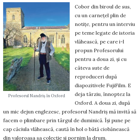
Cobor din biroul de sus,
cu un car­nețel plin de
notițe, pentru un interviu
pe teme legate de istoria
vlăhească, pe care i-l
propun Profesorului
pentru a doua zi, și cu
câteva sute de
reproduceri după
diapozitivele FujiFilm. E
deja târziu, înnoptez la
Profesorul Nandriș în Oxford
Oxford. A doua zi, după
un mic dejun englezesc, pro­fe­so­rul Nandriș mă invită să
facem o plim­bare prin târgul de duminică. Își pune pe
cap căciula vlăhească, caută în hol o bâtă ciobă­nească
din valoroasa sa co­lecție și pornim la drum.