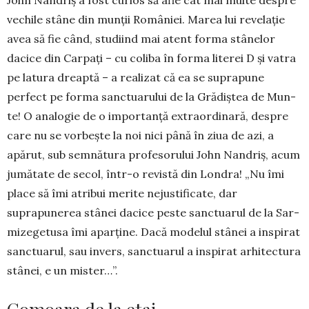
vechile stâne din mun­ții României. Marea lui revelație
avea să fie când, studiind mai atent forma stânelor
dacice din Carpați – cu coliba în forma literei D și vatra
pe latura dreaptă – a realizat că ea se suprapune
perfect pe forma sanc­tua­rului de la Grădiștea de Mun­
te! O analo­gie de o importanță ex­traor­dinară, des­pre
care nu se vor­bește la noi nici pâ­nă în ziua de azi, a
apărut, sub sem­nă­tura profe­so­rului John Nandriș, acum
jumătate de secol, într-o revistă din Londra! „Nu îmi
place să îmi atri­bui merite nejusti­fi­cate, dar
suprapunerea stâ­nei da­cice peste sanctuarul de la Sar­
mi­zegetusa îmi aparține. Dacă mo­delul stânei a ins­pirat
sanctuarul, sau in­vers, sanctua­rul a inspirat arhitec­tura
stânei, e un mis­ter…”.