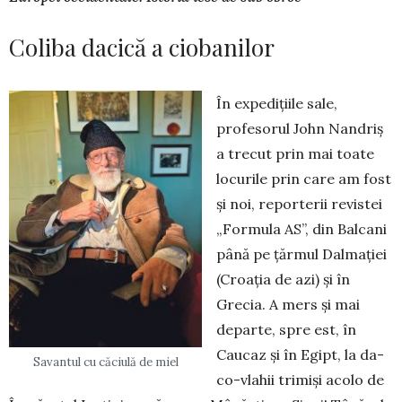
Coliba dacică a ciobanilor
În expedițiile sale,
profesorul John Nandriș
a trecut prin mai toate
locurile prin care am fost
și noi, reporterii revistei
„Formula AS”, din Balcani
până pe țărmul Dalmației
(Croația de azi) și în
Grecia. A mers și mai
departe, spre est, în
Caucaz și în Egipt, la da­
Savantul cu căciulă de miel
co-vlahii trimiși acolo de