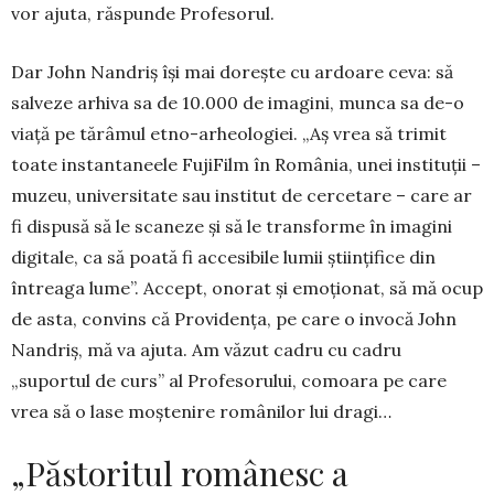
vor ajuta, răspunde Profesorul.
Dar John Nandriș își mai dorește cu ardoare ce­va: să
salveze arhiva sa de 10.000 de imagini, mun­­ca sa de-o
viață pe tărâmul etno-arheologiei. „Aș vrea să trimit
toate instantaneele FujiFilm în Româ­nia, unei instituții –
muzeu, universitate sau institut de cercetare – care ar
fi dispusă să le scaneze și să le transforme în imagini
digitale, ca să poată fi accesibile lumii științifice din
întreaga lume”. Ac­cept, onorat și emoționat, să mă ocup
de asta, con­vins că Providența, pe care o invocă John
Nan­driș, mă va ajuta. Am văzut cadru cu cadru
„suportul de curs” al Profesorului, comoara pe care
vrea să o lase moștenire românilor lui dragi…
„Păstoritul românesc a