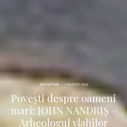
REPORTAJE
2 MARTIE 2024
Povești despre oameni
mari: JOHN NANDRIȘ –
Arheologul vlahilor