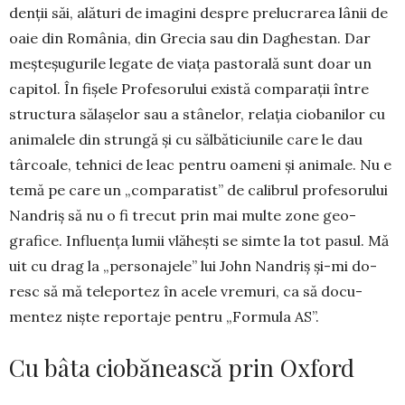
denții săi, alături de ima­gini despre pre­lucrarea lânii de
oaie din Româ­nia, din Grecia sau din Da­ghestan. Dar
mește­șu­gurile legate de via­ța pastorală sunt doar un
capitol. În fișele Pro­fe­so­rului există comparații între
struc­tura sălașelor sau a stânelor, re­lația ciobanilor cu
animalele din strun­gă și cu sălbăticiunile care le dau
târcoale, tehnici de leac pentru oameni și animale. Nu e
temă pe care un „comparatist” de calibrul pro­fe­sorului
Nan­­driș să nu o fi trecut prin mai multe zone geo­
grafice. In­fluența lumii vlăhești se simte la tot pasul. Mă
uit cu drag la „personajele” lui John Nan­driș și-mi do­
resc să mă teleportez în acele vre­muri, ca să docu­
mentez niște reportaje pentru „Formula AS”.
Cu bâta ciobănească prin Oxford