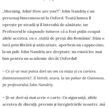
„Morning, John! How are you?!”. John Nandriș e un
personaj binecu­noscut la Ox­ford. Toată lumea îl
oprește pe stradă și îl în­treabă de sănătate, iar
Profesorul le răspunde tuturor că a fost puțin ocupat
zilele acestea, cu o „vizită de presă din România”. Dăm o
tură prin librării și anticariate, apoi bem un cappu­ccino,
la un pub. John Nandriș are dreptate: nu exis­tă loc mai
bun pentru un academic decât Ox­fordul!
– Ce și-ar mai putea dori un om cu viața și cu cariera
dumneavoastră?, îl întreb, seara, la un pa­har de Guinness,
pe profesorului John Nandriș.
– Și-ar dori să mai scrie o carte. Cu siguranță, zi­lele
acestea de discuții, precum și înregistrările noastre, mă