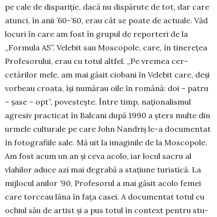
pe cale de dispariție, dacă nu dis­părute de tot, dar care
atunci, în anii ’60-’80, erau cât se poate de actuale. Văd
locuri în care am fost în gru­pul de reporteri de la
„Formula AS”. Ve­lebit sau Mos­copole, care, în tinerețea
Pro­fesorului, erau cu totul altfel. „Pe vremea cer­
cetărilor mele, am mai găsit cio­bani în Ve­lebit ca­­re, deși
vorbeau croa­­­ta, își nu­mă­rau oile în română: doi – patru
– șase – opt”, po­­ves­tește. Între timp, naționalismul
agre­siv practi­cat în Bal­cani du­pă 1990 a șters multe din
urmele cultu­rale pe care John Nandriș le-a documentat
în foto­grafiile sale. Mă uit la imaginile de la Mosco­pole.
Am fost acum un an și ceva acolo, iar locul sacru al
vlahilor aduce azi mai degrabă a stațiune turistică. La
mijlocul anilor ’90, Profesorul a mai găsit acolo femei
care tor­ceau lâna în fața casei. A documentat totul cu
ochiul său de artist și a pus totul în context pentru stu­