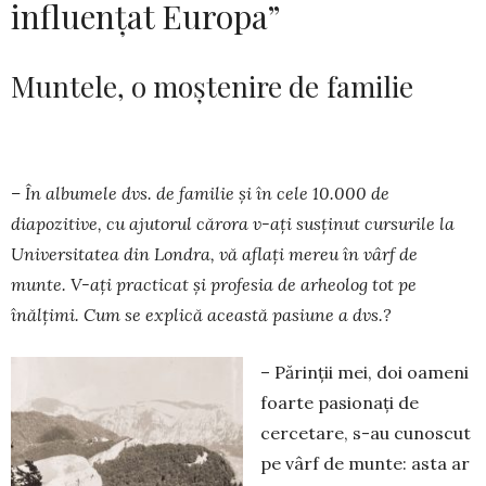
influențat Europa”
Muntele, o moștenire de familie
– În albumele dvs. de familie și în cele 10.000 de
diapozitive, cu ajutorul cărora v-ați susținut cursurile la
Universitatea din Londra, vă aflați me­reu în vârf de
munte. V-ați practicat și pro­fesia de arheolog tot pe
înălțimi. Cum se explică această pasiune a dvs.?
– Părinții mei, doi oameni
foarte pasionați de
cercetare, s-au cunoscut
pe vârf de munte: asta ar