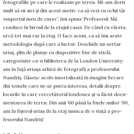
fotografiile pe care le realizam pe teren. Mi-am dorit
mult să vii aici și din acest motiv: ca să vezi cu ochii tăi
«suportul meu de curs»”, îmi spune Profesorul. Mă
conduce în biroul de la etajul casei. De când cu vârsta,
urcă tot mai rar la etaj. O face acum, ca să îmi arate
metodologia după care a lucrat. Deschide un sertar
uriaș, plin de planșe cu diapozitive fine de sticlă,
categorisite ca-n biblioteca de la London University:
am în față uriașa arhivă de fotografii a profesorului
Nandriș. Găsesc acolo imortalizată în imagini fiecare
din temele care m-ar putea inte­resa, detalii despre
locu­rile în care cercetătorul londonez și-a făcut docu­
men­tarea de teren. Din anii ’60 până la finele ani­lor ’90,
am în fișierul uriaș de la etaj munca de o viață a pro­
fesorului Nandriș!