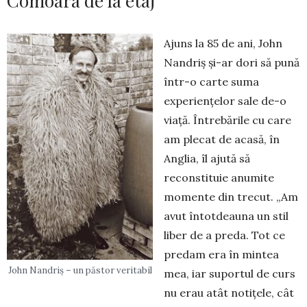
Comoara de la etaj
Ajuns la 85 de ani, John
Nandriș și-ar dori să pună
într-o carte suma
experiențelor sale de-o
viață. Întrebă­rile cu care
am plecat de acasă, în
Anglia, îl ajută să
reconstituie anumite
momente din trecut. „Am
avut întot­deauna un stil
liber de a preda. Tot ce
predam era în mintea
John Nandriș – un păstor veritabil
mea, iar su­portul de curs
nu erau atât notițele, cât