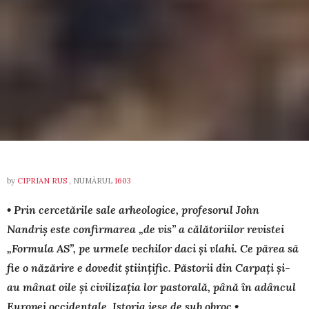
by
CIPRIAN RUS
, NUMĂRUL
1603
• Prin cercetările sale arheologice, profesorul John
Nandriș este confirmarea „de vis” a călătoriilor revistei
„Formula AS”, pe ur­me­le vechilor daci și vlahi. Ce părea să
fie o năzărire e do­vedit știin­ți­fic. Păstorii din Carpați și-
au mânat oile și civilizația lor pastorală, până în adâncul
Europei oc­cidentale. Istoria iese de sub obroc •