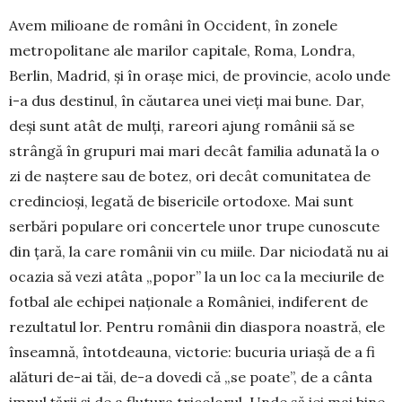
Avem milioane de români în Occident, în zo­nele
metropolitane ale marilor capitale, Roma, Londra,
Berlin, Madrid, și în orașe mici, de provincie, acolo unde
i-a dus desti­nul, în căutarea unei vieți mai bune. Dar,
deși sunt atât de mulți, rareori ajung românii să se
strângă în grupuri mai mari decât familia adunată la o
zi de naș­­­tere sau de bo­tez, ori decât co­mu­ni­tatea de
cre­dincioși, legată de bisericile orto­doxe. Mai sunt
serbări popu­lare ori con­certele unor trupe cunoscute
din țară, la care ro­mânii vin cu miile. Dar ni­cio­dată nu ai
ocazia să vezi atâta „popor” la un loc ca la me­ciurile de
fotbal ale echipei naționale a Ro­mâ­niei, indi­fe­rent de
re­zultatul lor. Pentru românii din dias­pora noas­tră, ele
înseam­nă, întot­deauna, vic­to­rie: bucuria uriașă de a fi
alături de-ai tăi, de-a dovedi că „se poa­te”, de a cânta
imnul țării și de a flutura tri­co­lorul. Unde să iei mai bine