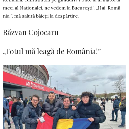
meci al Națio­nalei, ne vedem la București”. „Hai, Româ­
nia!”, mă sa­lută băieții la despărțire.
Răzvan Cojocaru
„Totul mă leagă de România!”