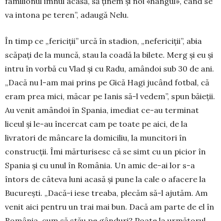
familionul imnul acasă, să ținem și noi «hangul», când se
va intona pe teren”, ada­ugă Nelu.
În timp ce „fericiții” urcă în stadion, „nefe­riciții”, abia
scăpați de la muncă, stau la coadă la bilete. Merg și eu și
intru în vorbă cu Vlad și cu Radu, amândoi sub 30 de ani.
„Dacă nu l-am mai prins pe Gică Hagi jucând fotbal, că
eram prea mici, măcar pe Ianis să-l vedem”, spun băieții.
Au venit amândoi în Spania, imediat ce-au terminat
liceul și le-au încercat cam pe toate pe aici, de la
livratori de mâncare la domiciliu, la muncitori în
construcții. Îmi mărturisesc că se simt cu un picior în
Spania și cu unul în România. Un amic de-ai lor s-a
întors de câteva luni acasă și pune la cale o afacere la
București. „Dacă-i iese treaba, plecăm să-l ajutăm. Am
venit aici pentru un trai mai bun. Dacă am parte de el în
România, cum să stău pe gânduri? Poate la următorul