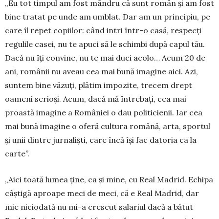
„Eu tot timpul am fost mândru că sunt român și am fost
bine tratat pe unde am umblat. Dar am un principiu, pe
care îl repet copiilor: când intri într-o casă, respecți
regulile casei, nu te apuci să le schimbi după capul tău.
Dacă nu îți convine, nu te mai duci acolo… Acum 20 de
ani, românii nu aveau cea mai bună imagine aici. Azi,
suntem bine văzuți, plătim impozite, trecem drept
oameni serioși. Acum, dacă mă întrebați, cea mai
proastă imagine a României o dau politicienii. Iar cea
mai bună imagine o ofe­ră cultura română, arta, sportul
și unii dintre jurnaliști, care încă își fac datoria ca la
carte”.
„Aici toată lumea ține, ca și mine, cu Real Madrid. Echipa
câștigă aproape meci de meci, că e Real Madrid, dar
mie niciodată nu mi-a crescut salariul dacă a bătut