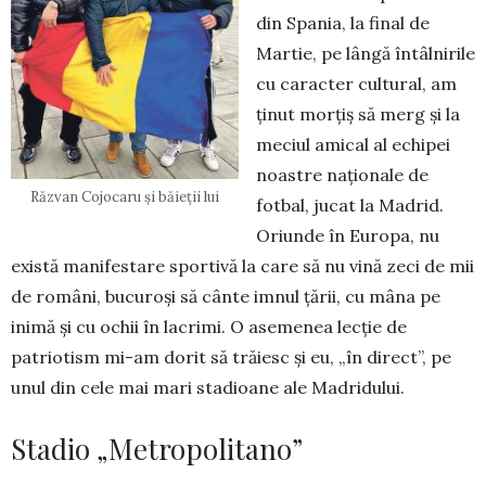
din Spania, la final de
Martie, pe lângă întâlnirile
cu caracter cultural, am
ținut morțiș să merg și la
meciul amical al echipei
noas­tre naționale de
Răzvan Cojocaru și băieții lui
fotbal, jucat la Madrid.
Oriunde în Europa, nu
există manifestare sportivă la care să nu vină zeci de mii
de români, bucuroși să cânte imnul țării, cu mâna pe
inimă și cu ochii în lacrimi. O ase­menea lecție de
patriotism mi-am dorit să trăiesc și eu, „în direct”, pe
unul din cele mai mari sta­dioane ale Madridului.
Stadio „Metropolitano”