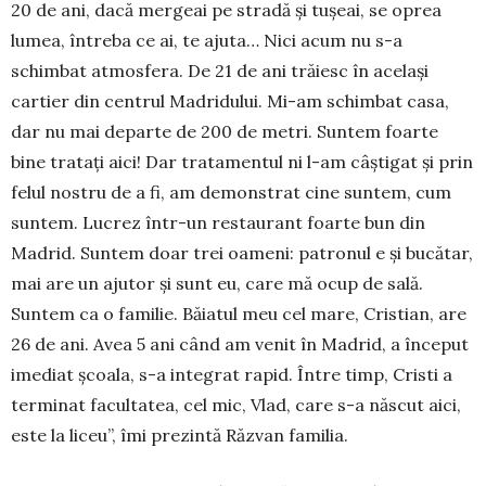
20 de ani, dacă mer­geai pe stradă și tușeai, se oprea
lumea, între­ba ce ai, te ajuta… Nici acum nu s-a
schimbat atmosfera. De 21 de ani trăiesc în același
cartier din centrul Ma­dridului. Mi-am schimbat casa,
dar nu mai departe de 200 de metri. Suntem foarte
bine tratați aici! Dar trata­mentul ni l-am câștigat și prin
felul nostru de a fi, am demonstrat cine sun­tem, cum
suntem. Lucrez într-un restaurant foarte bun din
Madrid. Suntem doar trei oameni: patronul e și bu­cătar,
mai are un ajutor și sunt eu, care mă ocup de sală.
Suntem ca o familie. Bă­iatul meu cel ma­re, Cristian, are
26 de ani. Avea 5 ani când am ve­nit în Madrid, a început
imediat școala, s-a inte­grat rapid. Între timp, Cristi a
terminat facultatea, cel mic, Vlad, care s-a născut aici,
este la liceu”, îmi prezintă Răzvan familia.