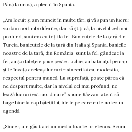
Până la urmă, a plecat în Spania.
„Am locuit și am mun­cit în multe țări, și vă spun un lucru:
vorbim noi limbi diferite, dar să știți că, la nivelul cel mai
profund, suntem cu toții la fel. Bunicuțele de la țară din
Tur­cia, buni­cuțele de la țară din Italia și Spa­nia, bu­nicile
noastre de la țară, din Ro­mânia, sunt la fel, gândesc la
fel, au șor­țulețele puse pes­te rochie, au baticuțul pe cap
și te învață aceleași lucruri – sin­ceritatea, modes­tia,
respectul pentru muncă. La suprafață, poate părea că
ne despart multe, dar la nivelul cel mai profund, ne
leagă lucruri extraor­dinare”, spune Răzvan, atent să
bage bine la cap băieții lui, ideile pe care eu le notez în
agendă.
„Sincer, am găsit aici un mediu foarte prietenos. Acum