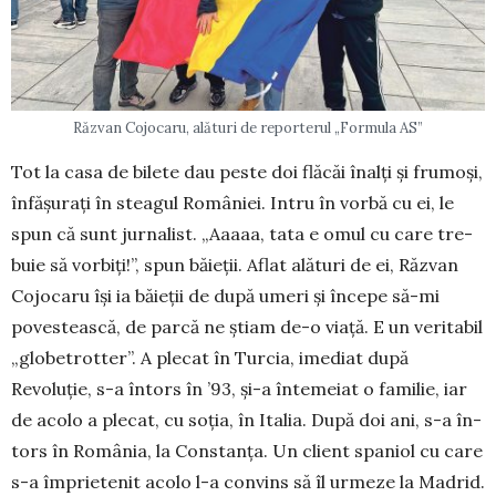
Răzvan Cojocaru, alături de reporterul „Formula AS”
Tot la casa de bilete dau peste doi flăcăi înalți și frumoși,
înfășurați în steagul Ro­mâniei. Intru în vorbă cu ei, le
spun că sunt jurnalist. „Aaaaa, tata e omul cu care tre­
buie să vorbiți!”, spun băieții. Aflat alături de ei, Răzvan
Cojocaru își ia băieții de după umeri și începe să-mi
povestească, de parcă ne știam de-o viață. E un veritabil
„globe­trotter”. A plecat în Turcia, imediat după
Revoluție, s-a întors în ’93, și-a întemeiat o fa­milie, iar
de acolo a plecat, cu soția, în Ita­lia. După doi ani, s-a în­
tors în România, la Constanța. Un client spaniol cu care
s-a împrietenit acolo l-a convins să îl ur­meze la Madrid.