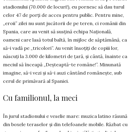
stadionului (70.000 de locuri!), eu por­nesc să dau turul
celor 47 de porți de acces pentru public. Pentru mine,
„eroii” zilei nu sunt jucătorii de pe te­ren, ci românii din
Spania, care au venit să susțină echipa Națională,
oameni care lasă totul baltă, în mijloc de săptămână, ca
să-i vadă pe „trico­lori”. Au venit în­soțiți de copiii lor,
născuți la 3.000 de kilometri de țară, și cântă, îna­inte ca
meciul să în­ceapă „Deșteap­tă-te române!”. Mi­nunată
ima­gi­ne, să-i vezi și să-i auzi cântând ro­mâ­nește, sub
cerul de primăvară al Spaniei.
Cu familionul, la meci
În jurul sta­dio­nului e veselie mare: muzica la­ti­no răsună
din bo­xele teraselor și din telefoanele mo­bile. Răzbat cu