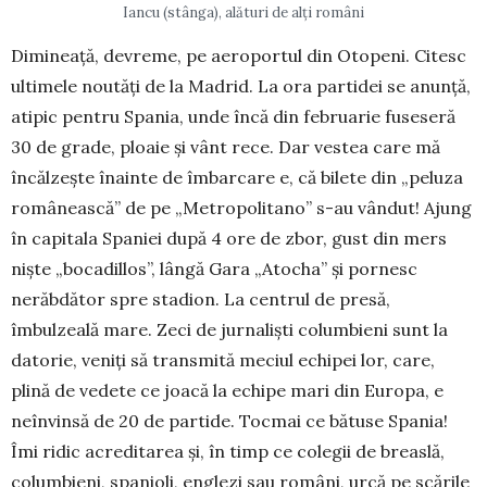
Iancu (stânga), alături de alți români
Dimineață, devreme, pe aero­portul din Otopeni. Citesc
ulti­me­le noutăți de la Madrid. La ora partidei se anunță,
atipic pentru Spania, unde încă din fe­bruarie fuseseră
30 de grade, ploaie și vânt rece. Dar vestea care mă
încălzește înainte de îmbarcare e, că bilete din „peluza
românească” de pe „Me­tropo­litano” s-au vândut! Ajung
în ca­pitala Spaniei după 4 ore de zbor, gust din mers
niște „bo­ca­dillos”, lângă Gara „Atocha” și pornesc
nerăb­dător spre stadion. La cen­trul de presă,
îmbulzeală mare. Zeci de jurnaliști columbieni sunt la
datorie, veniți să transmită meciul echipei lor, care,
plină de vedete ce joacă la echipe mari din Europa, e
ne­învinsă de 20 de partide. Tocmai ce bătuse Spania!
Îmi ridic acreditarea și, în timp ce colegii de breas­lă,
columbieni, spanioli, englezi sau români, urcă pe scările