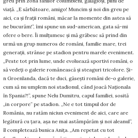
greu prin zona fanilor colum­bieni, gălăgioși, plini de
viață. „E sărbătoare, ami­go! Muncim și noi din greu pe
aici, ca și frații ro­mâni, măcar la momente din astea să
ne bucu­răm!”, îmi spune un sud-american, gata să-mi
ofere o bere. Îi mulțumesc și mă grăbesc să prind din
urmă un grup numeros de români, fa­milie mare, trei
generații, strânse pe stadion pentru marele eveniment.
„Peste tot prin lume, unde evo­luează sportivi români, o
să vedeți o galerie româ­nească și steaguri tricolore. Și-
n Groenlanda, dacă te duci, găsești români de-o galerie,
cum să nu umplem noi stadionul, când joacă Naționala
în Spania?!”, spune Nelu Dumitru, capul familiei, sosită
„in corpore” pe stadion. „Ne e tot timpul dor de
România, nu ratăm niciun eveniment de aici, care are
legătură cu țara, așa ne mai astâmpărăm și noi aleanul”,
îl completează bunica Anița. „Am re­petat cu tot