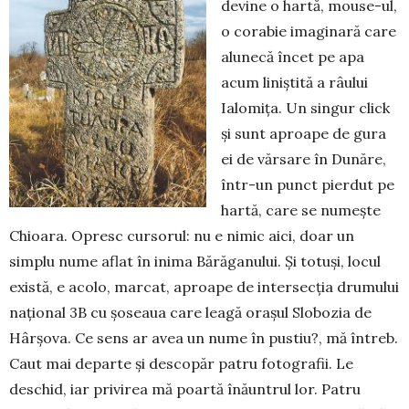
devine o hartă, mouse-ul,
o corabie imaginară care
alunecă încet pe apa
acum liniștită a râului
Ialomița. Un singur click
și sunt aproape de gura
ei de vărsare în Dunăre,
într-un punct pierdut pe
hartă, care se numește
Chioara. Opresc cursorul: nu e nimic aici, doar un
simplu nume aflat în inima Bărăganului. Și totuși, locul
exis­tă, e acolo, marcat, aproape de intersecția dru­mului
național 3B cu șoseaua care leagă orașul Slo­bozia de
Hârșova. Ce sens ar avea un nume în pus­tiu?, mă întreb.
Caut mai departe și descopăr patru fotografii. Le
deschid, iar privirea mă poartă înăun­trul lor. Patru