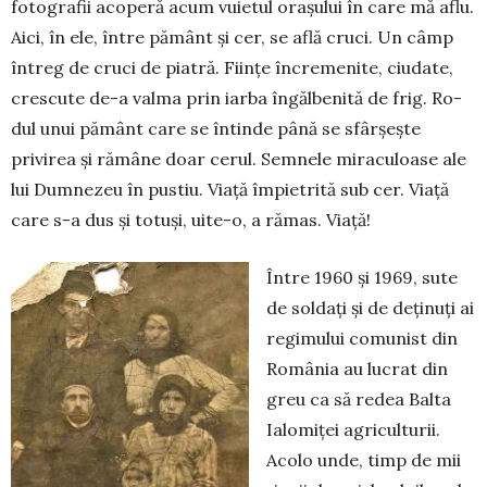
fotografii acoperă acum vuietul orașului în care mă aflu.
Aici, în ele, între pământ și cer, se află cruci. Un câmp
întreg de cruci de piatră. Ființe încre­me­nite, ciudate,
crescute de-a valma prin iarba îngălbenită de frig. Ro­
dul unui pământ care se întinde până se sfârșește
privirea și ră­mâne doar cerul. Semnele mira­cu­loa­se ale
lui Dumnezeu în pus­tiu. Viață împietrită sub cer. Viață
care s-a dus și totuși, uite-o, a ră­mas. Viață!
Între 1960 și 1969, sute
de soldați și de deținuți ai
regimului comunist din
România au lucrat din
greu ca să redea Balta
Ialo­miței agriculturii.
Acolo unde, timp de mii