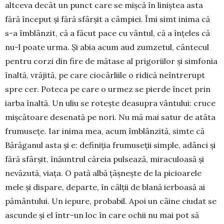
altceva decât un punct care se mișcă în liniștea asta
fără început și fără sfârșit a câmpiei. Îmi simt inima că
s-a îmblân­zit, că a făcut pace cu vântul, că a înțeles că
nu-l poate urma. Și abia acum aud zumzetul, cântecul
pentru corzi din fire de mătase al prigoriilor și sim­fonia
înaltă, vrăjită, pe care ciocârliile o ridică neîn­trerupt
spre cer. Poteca pe care o urmez se pierde încet prin
iarba înaltă. Un uliu se rotește deasupra vântului: cruce
mișcătoare dese­na­tă pe nori. Nu mă mai satur de atâ­ta
frumusețe. Iar inima mea, acum îmblânzită, simte că
Bărăganul asta și e: definiția frumuseții sim­ple, adânci și
fără sfârșit, înăuntrul căreia pulsează, miraculoasă și
nevăzută, viața. O pată albă țâș­nește de la picioarele
mele și dis­pare, departe, în câlții de blană ierboasă ai
pământului. Un iepure, probabil. Apoi un câine ciudat se
ascunde și el într-un loc în care ochii nu mai pot să