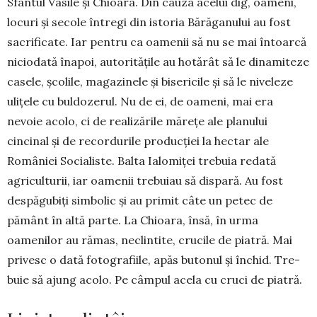
Sfântul Vasile și Chioara. Din cauza acelui dig, oameni,
locuri și secole întregi din istoria Bărăga­nului au fost
sacrificate. Iar pentru ca oamenii să nu se mai întoarcă
niciodată înapoi, autoritățile au ho­tă­rât să le dinamiteze
casele, școlile, maga­zinele și bisericile și să le niveleze
ulițele cu buldozerul. Nu de ei, de oameni, mai era
nevoie acolo, ci de realizările mărețe ale planului
cincinal și de recordurile pro­ducției la hectar ale
României Socia­liste. Balta Ialomiței trebuia redată
agriculturii, iar oamenii trebuiau să dispară. Au fost
despăgubiți simbolic și au primit câte un petec de
pământ în altă parte. La Chioara, însă, în urma
oamenilor au rămas, neclin­tite, crucile de piatră. Mai
privesc o dată fotografiile, apăs butonul și închid. Tre­
buie să ajung acolo. Pe câmpul acela cu cruci de piatră.