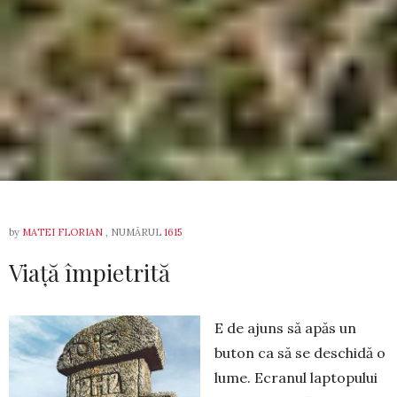
by
MATEI FLORIAN
, NUMĂRUL
1615
Viață împietrită
E de ajuns să apăs un
buton ca să se deschidă o
lume. Ecranul laptopului