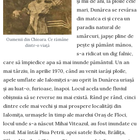
și mii de ani, la ploile cele
mari, Dunărea se revărsa
din matca ei și crea un
paradis natural de
smârcuri, japșe pline de
Oamenii din Chioara. Ce rămâne
pește și pământ mănos,
dintr-o viață
s-a ridicat un dig falnic,
care să împiedice apa să mai inunde pământul. Un an
mai târziu, în aprilie 1970, când au venit iarăși ploile,
apele umflate ale Ialomiței s-au oprit în Dunărea uriașă
și au luat-o, furioase, înapoi. Locul acela unde fluviul
obișnuia să se reverse nu mai există. Rând pe rând, cinci
dintre cele mai vechi și mai prospere lo­calități din
Ialomița, urmașele în timp ale marelui Oraș de Floci,
locul unde s-a născut Mihai Vitea­zul, au fost inundate cu
totul. Mai întâi Piua Petrii, apoi satele Bobu, Brăilița,