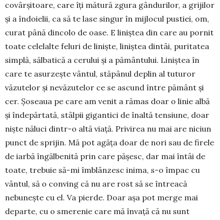
covârșitoare, care îți mătură zgura gândurilor, a grijilor
și a îndoielii, ca să te lase singur în mijlocul pustiei, om,
curat până dincolo de oase. E liniștea din care au pornit
toate celelalte feluri de liniște, liniștea dintâi, puritatea
simplă, sălbatică a cerului și a pământului. Liniștea în
care te asurzește vântul, stăpânul deplin al tuturor
văzutelor și nevăzutelor ce se ascund între pământ și
cer. Șoseaua pe care am venit a rămas doar o linie albă
și îndepăr­tată, stâlpii gigantici de înaltă ten­siune, doar
niște năluci dintr-o altă viață. Privirea nu mai are niciun
punct de sprijin. Mă pot agăța doar de nori sau de firele
de iarbă în­gălbenită prin care pășesc, dar mai întâi de
toate, trebuie să-mi îmblânzesc inima, s-o împac cu
vântul, să o conving că nu are rost să se întreacă
nebunește cu el. Va pierde. Doar așa pot merge mai
departe, cu o smerenie care mă învață că nu sunt