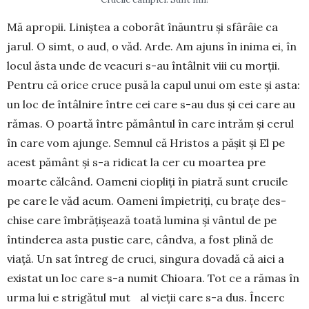
Mă apropii. Liniștea a coborât înăuntru și sfârâie ca
jarul. O simt, o aud, o văd. Arde. Am ajuns în inima ei, în
locul ăsta unde de veacuri s-au întâlnit viii cu morții.
Pentru că orice cruce pusă la capul unui om este și asta:
un loc de întâlnire între cei care s-au dus și cei care au
rămas. O poartă între pământul în care in­trăm și cerul
în care vom ajunge. Semnul că Hristos a pășit și El pe
acest pământ și s-a ridicat la cer cu moartea pre
moarte căl­când. Oameni ciopliți în piatră sunt crucile
pe care le văd acum. Oameni împietriți, cu brațe des­
chise care îmbrățișează toată lumina și vântul de pe
întinderea asta pustie care, cândva, a fost plină de
viață. Un sat întreg de cruci, singura dovadă că aici a
existat un loc care s-a numit Chioara. Tot ce a rămas în
urma lui e strigătul mut al vieții care s-a dus. Încerc