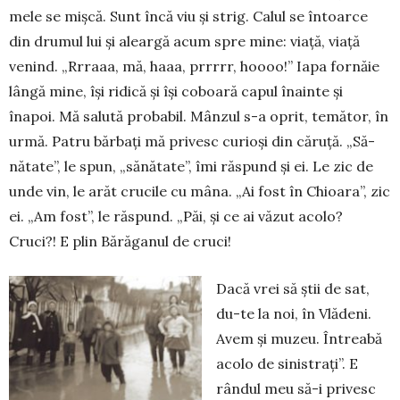
mele se mișcă. Sunt încă viu și strig. Calul se întoarce
din drumul lui și aleargă acum spre mine: viață, viață
venind. „Rrraaa, mă, haaa, prrrrr, hoooo!” Iapa fornăie
lângă mine, își ridică și își coboară capul înainte și
înapoi. Mă salută probabil. Mânzul s-a oprit, temător, în
urmă. Patru bărbați mă privesc curioși din căruță. „Să­
nătate”, le spun, „sănătate”, îmi răspund și ei. Le zic de
unde vin, le arăt crucile cu mâna. „Ai fost în Chioara”, zic
ei. „Am fost”, le răspund. „Păi, și ce ai văzut acolo?
Cruci?! E plin Bărăganul de cruci!
Da­că vrei să știi de sat,
du-te la noi, în Vlădeni.
Avem și muzeu. Întreabă
acolo de sinistrați”. E
rândul meu să-i privesc