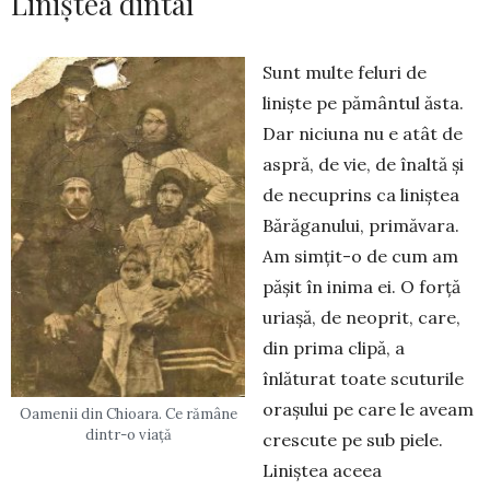
Liniștea dintâi
Sunt multe feluri de
liniște pe pământul ăsta.
Dar niciuna nu e atât de
aspră, de vie, de înaltă și
de ne­cuprins ca liniștea
Bărăganului, primă­vara.
Am simțit-o de cum am
pășit în ini­ma ei. O forță
uriașă, de neoprit, care,
din prima clipă, a
înlăturat toate scuturile
orașului pe care le aveam
Oamenii din Chioara. Ce rămâne
dintr-o viață
crescute pe sub piele.
Liniștea aceea