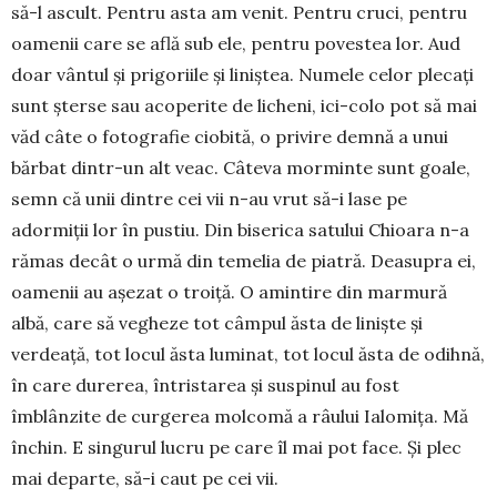
să-l ascult. Pentru asta am venit. Pentru cruci, pentru
oamenii care se află sub ele, pentru povestea lor. Aud
doar vântul și prigoriile și liniștea. Numele celor plecați
sunt șterse sau acoperite de licheni, ici-colo pot să mai
văd câte o fotografie ciobită, o privire demnă a unui
bărbat dintr-un alt veac. Câteva morminte sunt goale,
semn că unii dintre cei vii n-au vrut să-i lase pe
adormiții lor în pustiu. Din biserica satului Chioara n-a
rămas decât o urmă din temelia de piatră. Deasupra ei,
oamenii au așezat o troiță. O amintire din marmură
albă, care să vegheze tot câmpul ăsta de liniște și
verdeață, tot locul ăsta luminat, tot locul ăsta de odihnă,
în care durerea, întristarea și suspinul au fost
îmblânzite de curgerea mol­comă a râului Ialomița. Mă
închin. E singurul lucru pe care îl mai pot face. Și plec
mai departe, să-i caut pe cei vii.