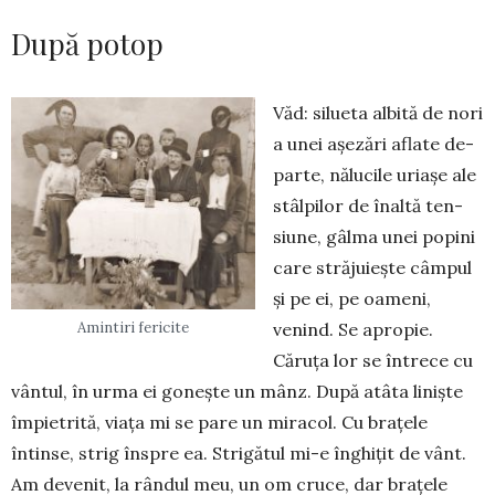
După potop
Văd: silueta albită de nori
a unei așezări aflate de­
parte, nălucile uriașe ale
stâlpilor de înaltă ten­
siune, gâlma unei popini
care străjuiește câmpul
și pe ei, pe oameni,
venind. Se apropie.
Amintiri fericite
Căruța lor se întrece cu
vântul, în urma ei gonește un mânz. După atâta liniște
împietrită, viața mi se pare un miracol. Cu brațele
întinse, strig înspre ea. Strigătul mi-e înghițit de vânt.
Am devenit, la rândul meu, un om cruce, dar brațele