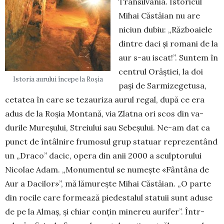
Transilvania. Istoricul
Mihai Căstăian nu are
niciun dubiu: „Răz­boaiele
dintre daci și romani de la
aur s-au iscat!”. Suntem în
cen­trul Orăștiei, la doi
Istoria aurului începe la Roșia
pași de Sarmizegetusa,
ceta­tea în care se te­zauriza aurul regal, du­pă ce era
adus de la Ro­șia Mon­tană, via Zlatna ori scos din va­
durile Mureșului, Stre­iului sau Sebe­șu­lui. Ne-am dat ca
punct de întâlnire fru­mosul grup statuar re­prezen­tând
un „Dra­co” dacic, ope­ra din anii 2000 a sculp­to­rului
Nicolae Adam. „Monu­mentul se nu­meș­te «Fân­tâna de
Aur a Da­cilor»”, mă lămu­rește Mihai Căs­­tăian. „O parte
din rocile care formează pie­destalul statuii sunt aduse
de pe la Almaș, și chiar conțin minereu aurifer”. În­tr-