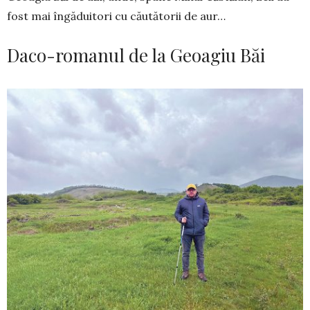
fost mai în­găduitori cu căutătorii de aur…
Daco-romanul de la Geoagiu Băi