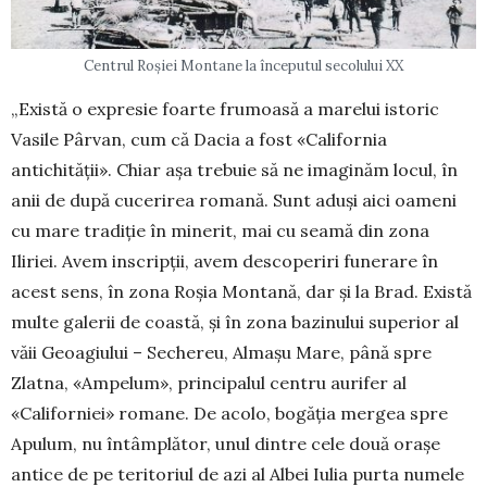
Centrul Roșiei Montane la începutul secolului XX
„Există o expresie foarte frumoasă a marelui istoric
Vasile Pârvan, cum că Dacia a fost «Cali­fornia
antichității». Chiar așa trebuie să ne ima­ginăm locul, în
anii de după cucerirea romană. Sunt aduși aici oameni
cu mare tradiție în minerit, mai cu seamă din zona
Iliriei. Avem inscripții, avem descoperiri funerare în
acest sens, în zona Roșia Montană, dar și la Brad. Există
multe galerii de coastă, și în zona bazinului superior al
văii Geoagiului – Sechereu, Almașu Mare, până spre
Zlatna, «Ampelum», principalul centru aurifer al
«Californiei» romane. De acolo, bogăția mergea spre
Apulum, nu întâmplător, unul dintre cele două orașe
antice de pe teritoriul de azi al Albei Iulia purta numele