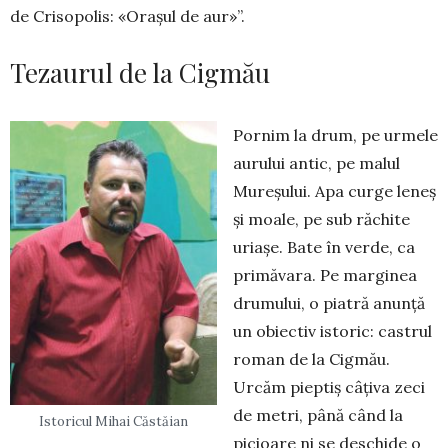
de Crisopolis: «Orașul de aur»”.
Tezaurul de la Cigmău
Pornim la drum, pe urmele
aurului antic, pe malul
Mureșului. Apa curge leneș
și moale, pe sub răchite
uriașe. Bate în verde, ca
pri­măvara. Pe marginea
drumului, o piatră anunță
un obiectiv istoric: castrul
roman de la Cig­mău.
Urcăm pieptiș câțiva zeci
de metri, până când la
Istoricul Mihai Căstăian
picioare ni se deschide o