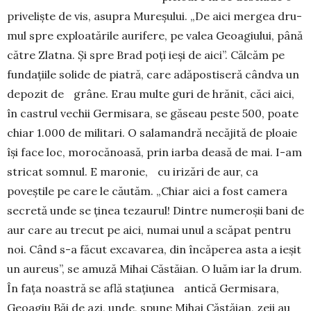
priveliște de vis, asupra Mureșului. „De aici mergea dru­
mul spre exploatările aurifere, pe valea Geoa­giului, până
către Zlatna. Și spre Brad poți ieși de aici”. Călcăm pe
fundațiile solide de piatră, care adăpostiseră cândva un
depozit de grâne. Erau multe guri de hrănit, căci aici,
în castrul vechii Germisara, se găseau peste 500, poate
chiar 1.000 de militari. O salamandră ne­căjită de ploaie
își face loc, morocănoasă, prin iar­ba deasă de mai. I-am
stricat somnul. E maronie, cu irizări de aur, ca
poveștile pe care le căutăm. „Chiar aici a fost ca­mera
secretă unde se ținea tezaurul! Dintre nu­me­roșii bani de
aur care au trecut pe aici, numai unul a scăpat pentru
noi. Când s-a făcut excavarea, din încăperea asta a ieșit
un aureus”, se amuză Mihai Căstăian. O luăm iar la drum.
În fața noastră se află stațiunea antică Germisara,
Geoagiu Băi de azi, unde, spune Mihai Căstăian, zeii au