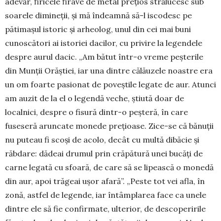
adevăr, firicele firave de metal pre­țios strălucesc sub
soarele di­mineții, și mă în­deamnă să-l iscodesc pe
pătimașul istoric și ar­heolog, unul din cei mai buni
cunos­cători ai istoriei dacilor, cu privire la legendele
despre aurul dacic. „Am bătut într-o vreme peș­terile
din Munții Orăș­tiei, iar una dintre călăuzele noastre era
un om foarte pasionat de po­veștile le­gate de aur. Atunci
am auzit de la el o le­gendă veche, știută doar de
localnici, despre o fi­sură dintr-o peșteră, în care
fuseseră aruncate mo­nede prețioase. Zice-se că bănuții
nu puteau fi scoși de acolo, decât cu multă dibăcie și
răbdare: dădeai drumul prin crăpătură unei bucăți de
carne legată cu sfoară, de care să se lipească o mo­nedă
din aur, apoi trăgeai ușor afară”. „Peste tot vei afla, în
zonă, astfel de le­gende, iar întâm­plarea face ca unele
dintre ele să fie con­fir­mate, ulterior, de descoperirile