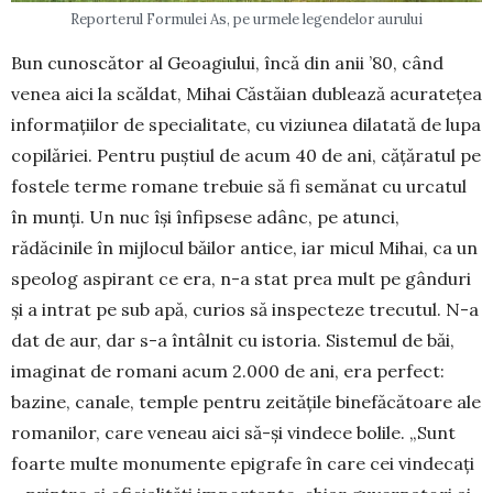
Reporterul Formulei As, pe urmele legendelor aurului
Bun cunoscător al Geoagiului, încă din anii ’80, când
venea aici la scăldat, Mihai Căstăian du­blea­ză acuratețea
informațiilor de specialitate, cu vi­ziunea dilatată de lupa
copilăriei. Pentru puș­tiul de acum 40 de ani, cățăratul pe
fostele terme ro­mane trebuie să fi semănat cu urcatul
în munți. Un nuc își înfipsese adânc, pe atunci,
rădăcinile în mij­locul băilor antice, iar micul Mihai, ca un
speo­log aspirant ce era, n-a stat prea mult pe gânduri
și a intrat pe sub apă, curios să inspecteze trecutul. N-a
dat de aur, dar s-a întâlnit cu isto­ria. Sistemul de băi,
imaginat de ro­mani acum 2.000 de ani, era perfect:
bazine, canale, temple pentru zeitățile bi­ne­făcătoare ale
romanilor, care ve­neau aici să-și vindece bolile. „Sunt
foarte multe monumente epigrafe în care cei vin­de­cați