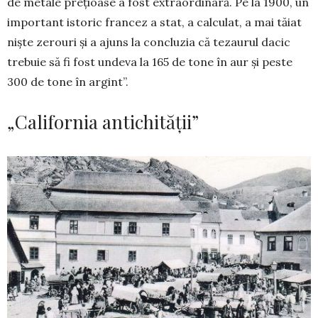
de metale prețioase a fost ex­traor­dinară. Pe la 1900, un
important istoric fran­cez a stat, a calculat, a mai tăiat
niște zerouri și a ajuns la concluzia că tezau­rul dacic
tre­buie să fi fost undeva la 165 de tone în aur și peste
300 de tone în ar­gint”.
„California antichității”