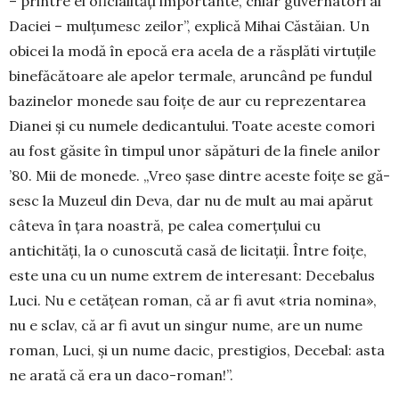
– printre ei oficia­lități impor­tan­te, chiar guvernatori ai
Daciei – mul­țu­mesc zeilor”, explică Mihai Căstăian. Un
obicei la modă în epocă era acela de a răsplăti virtuțile
binefăcătoare ale apelor termale, aruncând pe fundul
bazinelor monede sau foițe de aur cu reprezentarea
Dianei și cu numele dedican­tului. Toate aceste comori
au fost găsite în timpul unor săpături de la finele anilor
’80. Mii de mo­nede. „Vreo șase dintre aceste foițe se gă­
sesc la Mu­zeul din Deva, dar nu de mult au mai apărut
câteva în țara noastră, pe calea co­merțului cu
antichități, la o cu­noscută casă de licitații. Între foițe,
este una cu un nume extrem de interesant: Decebalus
Luci. Nu e cetățean roman, că ar fi avut «tria no­mina»,
nu e sclav, că ar fi avut un singur nume, are un nume
roman, Luci, și un nume dacic, pres­tigios, Decebal: asta
ne arată că era un daco-roman!”.