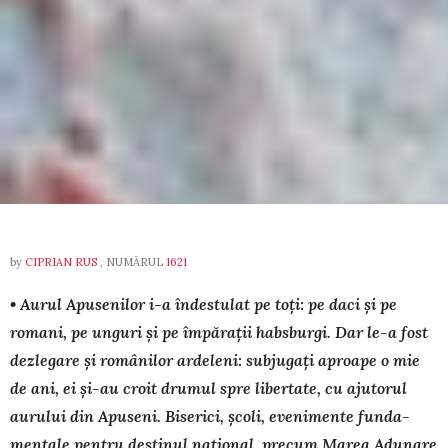
by
CIPRIAN RUS
, NUMĂRUL
1621
• Aurul Apusenilor i-a îndestulat pe toți: pe daci și pe
romani, pe unguri și pe împărații habsburgi. Dar le-a fost
dezlegare și românilor ardeleni: sub­jugați aproape o mie
de ani, ei și-au croit drumul spre libertate, cu ajutorul
aurului din Apuseni. Biserici, școli, evenimente fun­da­
mentale pentru des­ti­nul național, precum Marea Adunare