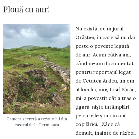
Plouă cu aur!
Nu există loc în jurul
Orăștiei, în care să nu dai
peste o poveste legată
de aur. Acum câțiva ani,
când m-am documentat
pentru reportajul legat
de Cetatea Ardeu, un om
al locului, moș Iosif Părău,
mi-a povestit cât a tras o
țigară, niște întâmplări
pe care le știa din anii
Camera secretă a tezaurului din
copilăriei. „Zâce că
castrul de la Germisara
demult, înainte de război,