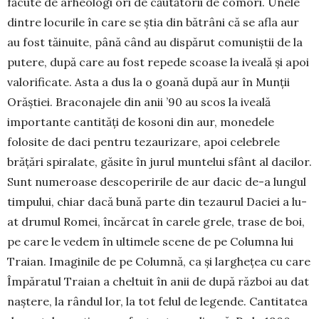
făcute de arheologi ori de căutătorii de comori. Unele
dintre locurile în care se știa din bătrâni că se afla aur
au fost tăinuite, până când au dispărut comuniștii de la
putere, după care au fost repede scoase la iveală și apoi
valorificate. Asta a dus la o goană după aur în Munții
Orăștiei. Bra­conajele din anii ’90 au scos la iveală
importante cantități de kosoni din aur, monedele
folosite de daci pentru tezaurizare, apoi celebrele
brățări spi­ralate, găsite în jurul mun­telui sfânt al dacilor.
Sunt numeroase desco­pe­ririle de aur dacic de-a lun­gul
tim­pului, chiar da­că bună par­te din te­zaurul Daciei a lu­
at dru­mul Romei, în­cărcat în ca­rele grele, trase de boi,
pe care le vedem în ul­time­le scene de pe Columna lui
Traian. Imaginile de pe Co­lumnă, ca și lar­ghe­țea cu care
Împăratul Tra­ian a cheltuit în anii de după război au dat
naștere, la rândul lor, la tot felul de le­gende. Cantitatea