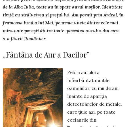
de la Al­ba Iulia, toate au în spate aurul mo­ților. Identitate
tivită cu strălucirea și prețul lui. Am pornit prin Ardeal, în
frumoasa lună a lui Mai, pe urma uneia dintre cele mai
minunate povești dintre toate: povestea aurului din care
s-a făurit România •
„Fântâna de Aur a Dacilor”
Febra aurului a
înfierbântat mințile
oamenilor, cu mii de ani
înainte de apariția
detectoarelor de metale,
care țiuie azi, pe toate
coclaurile din