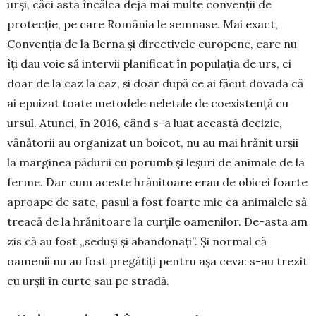
urși, căci asta încălca deja mai multe convenții de
protecție, pe care România le semnase. Mai exact,
Convenția de la Berna și directivele europene, care nu
îți dau voie să intervii planificat în populația de urs, ci
doar de la caz la caz, și doar după ce ai făcut dovada că
ai epuizat toate metodele neletale de coexistență cu
ursul. Atunci, în 2016, când s-a luat această decizie,
vânătorii au organizat un boicot, nu au mai hrănit urșii
la marginea pădurii cu porumb și leșuri de animale de la
ferme. Dar cum aceste hrănitoare erau de obicei foarte
aproape de sate, pasul a fost foarte mic ca animalele să
treacă de la hrănitoare la curțile oamenilor. De-asta am
zis că au fost „seduși și abandonați”. Și normal că
oamenii nu au fost pregătiți pentru așa ceva: s-au trezit
cu urșii în curte sau pe stradă.