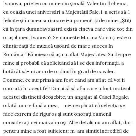
Ivanova, prieten cu mine din şcoală, Valentin îl chema,
cu ocazia unei aniversări a Majestăţii Sale, i-a scris să-l
felicite și în acea scrisoare i-a pomenit şi de mine: „Ştiţi
că în ţara dumneavoastră există cineva care vine tot din
oraşul meu, Ivanova? Se numeşte Marina Voica şi este o
cântăreaţă de muzică uşoară de mare succes în
România!” Bănuiesc că aşa a aflat Majestatea Sa despre
mine şi probabil că solicitând să i se dea informaţii, a
hotărât să-mi acorde ordinul în grad de cavaler.
Doamne, ce surprinsă am fost când am aflat că voi fi
onorată în acest fel! Dornică să aflu care a fost motivul
acestei distincții deosebite, un angajat al Casei Regale,
o fată, mare fană a mea, mi-a explicat că selecţia se
face extrem de riguros şi sunt onoraţi oamenii
consideraţi cei mai valoroşi. Alte detalii nu am aflat, dar
pentru mine a fost suficient: m-am simţit incredibil de