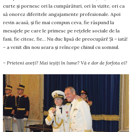
curte şi pornesc ori la cumpărături, ori în vizite, ori ca
să onorez diferitele angajamente profesionale. Apoi
revin acasă, şi fie mai compun ceva, fie răspund la
mesajele pe care le primesc pe reţelele sociale de la
fani, fie citesc, fie… Nu duc lipsă de preocupări! Şi – iată!
– a venit din nou seara şi reîncepe chinul cu somnul.
– Prieteni aveţi? Mai ieşiţi în lume? Vă e dor de forfota ei?