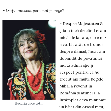
– L-aţi cunoscut personal pe rege?
– Despre Majestatea Sa
ştiam încă de când eram
mică, de la tata, care mi-
a vorbit atât de frumos
despre dânsul, încât am
dobândit de pe-atunci
multă admiraţie şi
respect pentru el. Au
trecut ani mulţi, Regele
Mihai a revenit în
România şi atunci s-a
întâmplat ceva minunat:
Bucuria duce tot…
un băiat din orașul meu,