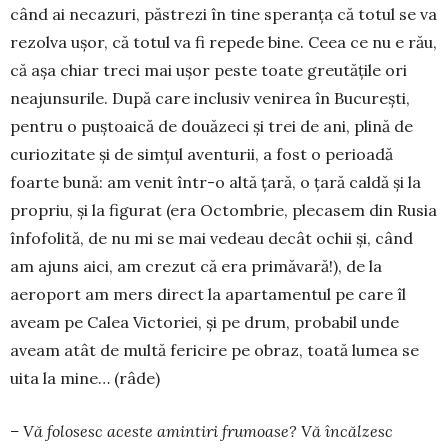
când ai necazuri, păstrezi în tine speranţa că totul se va
rezolva uşor, că totul va fi repede bine. Ceea ce nu e rău,
că aşa chiar treci mai uşor peste toate greutăţile ori
neajunsurile. După care inclusiv venirea în Bucureşti,
pentru o puştoaică de douăzeci şi trei de ani, plină de
curiozitate şi de simţul aventurii, a fost o perioadă
foarte bună: am venit într-o altă ţară, o ţară caldă şi la
propriu, şi la figurat (era Octombrie, plecasem din Rusia
înfofolită, de nu mi se mai vedeau decât ochii şi, când
am ajuns aici, am crezut că era primăvară!), de la
aeroport am mers direct la apartamentul pe care îl
aveam pe Calea Victoriei, şi pe drum, probabil unde
aveam atât de multă fericire pe obraz, toată lumea se
uita la mine… (râde)
– Vă folosesc aceste amintiri frumoase? Vă încălzesc