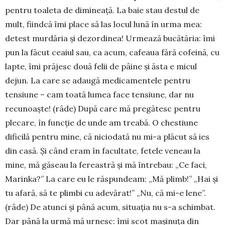
pentru toaleta de dimineaţă. La baie stau destul de
mult, fiindcă îmi place să las locul lună în urma mea:
detest murdăria şi dezordinea! Urmează bucătăria: îmi
pun la făcut ceaiul sau, ca acum, cafeaua fără cofeină, cu
lapte, îmi prăjesc două felii de pâine şi ăsta e micul
dejun. La care se adaugă medicamentele pentru
tensiune – cam toată lumea face tensiune, dar nu
recunoaşte! (râde) După care mă pregătesc pentru
plecare, în funcţie de unde am treabă. O chestiune
dificilă pentru mine, că niciodată nu mi-a plăcut să ies
din casă. Şi când eram în facultate, fetele veneau la
mine, mă găseau la fereastră şi mă întrebau: „Ce faci,
Marinka?” La care eu le răspundeam: „Mă plimb!” „Hai şi
tu afară, să te plimbi cu adevărat!” „Nu, că mi-e lene”.
(râde) De atunci şi până acum, situaţia nu s-a schimbat.
Dar până la urmă mă urnesc: îmi scot maşinuţa din