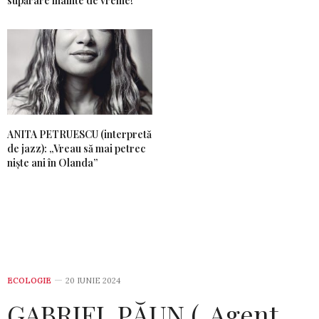
supărare înainte de vreme!”
ANITA PETRUESCU (interpretă
de jazz): „Vreau să mai petrec
niște ani în Olanda”
ECOLOGIE
20 IUNIE 2024
GABRIEL PĂUN („Agent