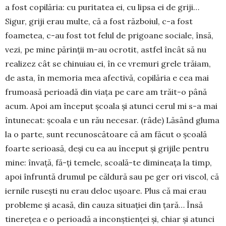
a fost copilăria: cu puritatea ei, cu lipsa ei de griji…
Sigur, griji erau multe, că a fost războiul, c-a fost
foametea, c-au fost tot felul de prigoane sociale, însă,
vezi, pe mine părinţii m-au ocrotit, astfel încât să nu
realizez cât se chinuiau ei, în ce vremuri grele trăiam,
de asta, în memoria mea afectivă, copilăria e cea mai
frumoasă perioadă din viaţa pe care am trăit-o până
acum. Apoi am început şcoala şi atunci cerul mi s-a mai
întunecat: şcoala e un rău necesar. (râde) Lăsând gluma
la o parte, sunt recunoscătoare că am făcut o şcoală
foarte serioasă, deși cu ea au început și grijile pentru
mine: învaţă, fă-ţi temele, scoală-te dimineaţa la timp,
apoi înfruntă drumul pe căldură sau pe ger ori viscol, că
iernile ruseşti nu erau deloc uşoare. Plus că mai erau
probleme şi acasă, din cauza situaţiei din ţară… Însă
tinereţea e o perioadă a inconştienţei şi, chiar şi atunci