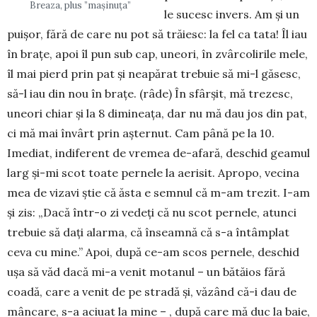
Breaza, plus ”mașinuța”
le sucesc invers. Am şi un
puişor, fără de care nu pot să trăiesc: la fel ca tata! Îl iau
în braţe, apoi îl pun sub cap, uneori, în zvârcolirile mele,
îl mai pierd prin pat şi neapărat trebuie să mi-l găsesc,
să-l iau din nou în braţe. (râde) În sfârşit, mă trezesc,
uneori chiar şi la 8 dimineaţa, dar nu mă dau jos din pat,
ci mă mai învârt prin aşternut. Cam până pe la 10.
Imediat, indiferent de vremea de-afară, deschid geamul
larg şi-mi scot toate pernele la aerisit. Apropo, vecina
mea de vizavi ştie că ăsta e semnul că m-am trezit. I-am
şi zis: „Dacă într-o zi vedeţi că nu scot pernele, atunci
trebuie să daţi alarma, că înseamnă că s-a întâmplat
ceva cu mine.” Apoi, după ce-am scos pernele, deschid
uşa să văd dacă mi-a venit motanul – un bătăios fără
coadă, care a venit de pe stradă şi, văzând că-i dau de
mâncare, s-a aciuat la mine – , după care mă duc la baie,