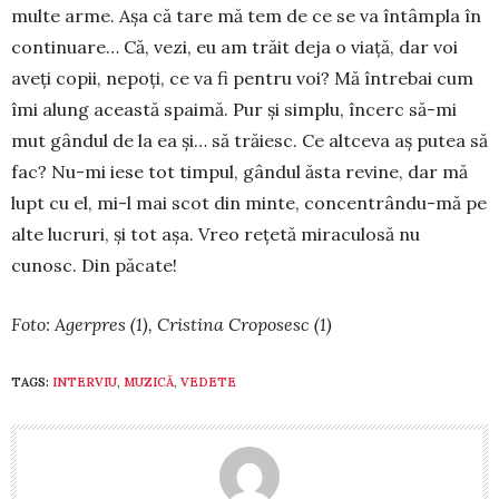
multe arme. Aşa că tare mă tem de ce se va întâmpla în
continuare… Că, vezi, eu am trăit deja o viaţă, dar voi
aveţi copii, nepoţi, ce va fi pentru voi? Mă întrebai cum
îmi alung această spaimă. Pur şi simplu, încerc să-mi
mut gândul de la ea şi… să trăiesc. Ce alt­ceva aş putea să
fac? Nu-mi iese tot timpul, gândul ăsta revine, dar mă
lupt cu el, mi-l mai scot din minte, concentrându-mă pe
alte lucruri, şi tot aşa. Vreo reţetă miraculosă nu
cunosc. Din păcate!
Foto: Agerpres (1), Cristina Croposesc (1)
TAGS:
INTERVIU
,
MUZICĂ
,
VEDETE