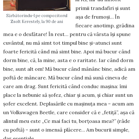
primii trandafiri şi sunt
Sărbătorindu-l pe compozitorul
aşa de frumoşi… În
Zsolt Kerestely, la 90 de ani
fiecare anotimp, grădina
mea e o desfătare! În rest… pentru că vârsta îşi spune
cuvântul, nu mă simt tot timpul bine şi-atunci sunt
foarte fericită când mă simt bine. Apoi mă bucur când
dorm bine, că, la mine, asta e o raritate. Iar când dorm
bine, sunt alt om! Mă bucur când mânânc bine, adică am
poftă de mâncare. Mă bucur când mă sună cineva de
care am drag. Sunt fericită când conduc maşina: îmi
place la nebunie să şofez, chiar și acum, şi chiar sunt un
şofer excelent. Deplasările cu maşinuţa mea – acum am
un Volkswagen Beetle, care consider că e „fetiţă”, aşa că
alintul meu este „Ce mai faci tu, borţoasa mea?” (râde
cu poftă) – sunt o imensă plăcere… Am bucurii simple,
dar esenţiale.