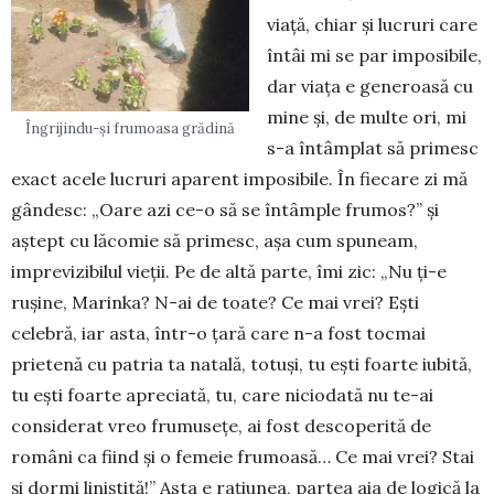
viaţă, chiar şi lucruri care
întâi mi se par imposibile,
dar viaţa e generoasă cu
mine şi, de multe ori, mi
Îngrijindu-și frumoasa grădină
s-a întâmplat să primesc
exact acele lucruri aparent imposibile. În fiecare zi mă
gândesc: „Oare azi ce-o să se întâmple frumos?” şi
aştept cu lăcomie să primesc, aşa cum spuneam,
imprevizibilul vieţii. Pe de altă parte, îmi zic: „Nu ţi-e
ruşine, Marinka? N-ai de toate? Ce mai vrei? Eşti
celebră, iar asta, într-o ţară care n-a fost tocmai
prietenă cu patria ta natală, totuşi, tu eşti foarte iubită,
tu eşti foarte apreciată, tu, care niciodată nu te-ai
considerat vreo frumuseţe, ai fost descoperită de
români ca fiind şi o femeie frumoasă… Ce mai vrei? Stai
şi dormi liniştită!” Asta e raţiunea, partea aia de logică la