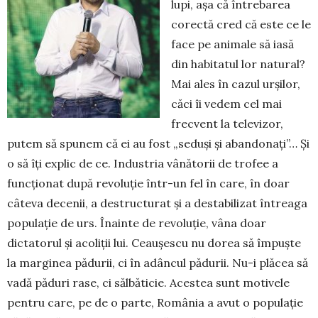
lupi, așa că întrebarea
corectă cred că este ce le
face pe animale să iasă
din habitatul lor natural?
Mai ales în cazul urșilor,
căci îi vedem cel mai
frecvent la televizor,
putem să spunem că ei au fost „seduși și abandonați”… Și
o să îți explic de ce. Industria vânătorii de trofee a
funcționat după revoluție într-un fel în care, în doar
câteva decenii, a destructurat și a destabilizat întreaga
populație de urs. Îna­inte de revoluție, vâna doar
dictatorul și acoliții lui. Cea­ușescu nu dorea să împuște
la marginea pădurii, ci în adâncul pădurii. Nu-i plăcea să
vadă păduri rase, ci sălbăticie. Acestea sunt motivele
pentru care, pe de o parte, România a avut o populație