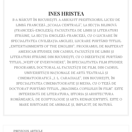
INES HRISTEA
S-A NĂSCUT ÎN BUCUREŞTI. A ABSOLVIT PRESTIGIOSUL LICEU DE
LIMBĂ FRANCEZĂ „ŞCOALA CENTRALĂ”, LA SECŢIA BILINGVĂ
(FRANCEZĂ-ENGLEZĂ); FACULTATEA DE LIMBI ŞI LITERATURI
STRĂINE, LA SECŢIA ENGLEZĂ-FRANCEZĂ, CU O LUCRARE ÎN
SPECIALITATEA CIVILIZAŢIA ANGLIEI, LUCRARE PURTÂND TITLUL
„ENTERTAINMENTS OF THE ENGLISH”; PROGRAMUL DE MASTERAT
AMERICAN STUDIES, DIN CADRUL FACULTĂŢII DE LIMBI ŞI
LITERATURI STRĂINE DIN BUCUREŞTI, CU O DIZERTAŢIE PURTÂND
TITLUL „WEST OF EVERYWHERE”, ÎN SPECIALITATEA FILM STUDIES;
PROGRAMUL DOCTORAL AL FACULTĂŢII DE FILM, DIN CADRUL
UNIVERSITĂŢII NAŢIONALE DE ARTĂ TEATRALĂ ŞI
CINEMATOGRAFICĂ „I. L. CARAGIALE”, DIN BUCUREŞTI, ÎN
SPECIALITATEA CINEMATOGRAFIE ŞI MEDIA, CU O TEZĂ DE
DOCTORAT PURTÂND TITLUL „IMAGINEA COPILULUI ÎN FILM”. ESTE
INTERESATĂ DE LITERATURA, ISTORIA ŞI ARHITECTURA
ROMÂNEASCĂ, DE EGIPTOLOGIE ŞI ARTA RENASCENTISTĂ. ESTE O
MARE IUBITOARE DE ANIMALE ŞI, IMPLICIT, DE NATURĂ.
PREVIOUS ARTICLE