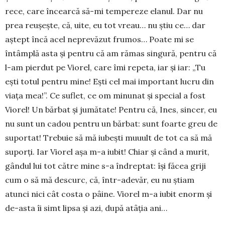
rece, care încearcă să-mi tempereze elanul. Dar nu
prea reu­şeşte, că, uite, eu tot vreau… nu ştiu ce… dar
aştept încă acel neprevăzut frumos… Poate mi se
întâmplă asta şi pentru că am rămas singură, pentru că
l-am pierdut pe Viorel, care îmi repeta, iar şi iar: „Tu
eşti totul pentru mine! Eşti cel mai important lucru din
viaţa mea!”. Ce suflet, ce om minunat şi special a fost
Viorel! Un bărbat şi jumătate! Pentru că, Ines, sincer, eu
nu sunt un cadou pentru un bărbat: sunt foarte greu de
suportat! Trebuie să mă iubeşti muuult de tot ca să mă
suporţi. Iar Viorel aşa m-a iubit! Chiar şi când a murit,
gândul lui tot către mine s-a îndreptat: îşi făcea griji
cum o să mă descurc, că, într-adevăr, eu nu ştiam
atunci nici cât costa o pâine. Viorel m-a iubit enorm şi
de-asta îi simt lipsa şi azi, după atâţia ani…