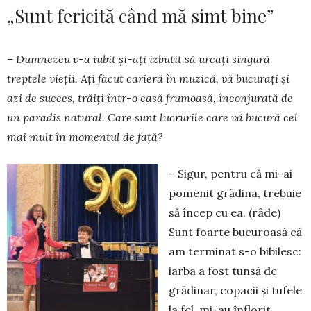
„Sunt fericită când mă simt bine”
– Dumnezeu v-a iubit și-ați izbutit să urcați singură
treptele vieții. Ați făcut carieră în muzică, vă bucurați și
azi de succes, trăiţi într-o casă frumoasă, înconjurată de
un paradis natural. Care sunt lucrurile care vă bucură cel
mai mult în momentul de faţă?
– Sigur, pentru că mi-ai
pomenit grădina, trebuie
să încep cu ea. (râde)
Sunt foarte bucuroasă că
am terminat s-o bibilesc:
iarba a fost tunsă de
grădinar, copacii şi tufele
la fel, mi-au înflorit