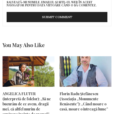
SALVEAZĂ-MI NUMELE, EMAILUL ȘI SITE-UL WEB ÎN ACEST
NAVIGATOR PENTRU DATA VIITOARE CÂND O SĂ COMENTEZ.
You May Also Like
ANGELICA FLUTUR
Florin Radu Ștefănescu
(interpretă de folclor): „Să ne
(Asociația „Monumente
bucurăm de ce avem, dragii
Renăscute”): „Când moare o
mei, că altfel murim de
casă, moare o întreagă lume”