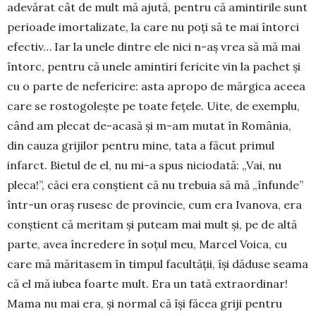
adevărat cât de mult mă ajută, pentru că amintirile sunt
perioade imortalizate, la care nu poţi să te mai întorci
efectiv… Iar la unele dintre ele nici n-aş vrea să mă mai
întorc, pentru că unele amintiri fericite vin la pachet şi
cu o parte de nefericire: asta apropo de mărgica aceea
care se rostogoleşte pe toate feţele. Uite, de exemplu,
când am plecat de-acasă şi m-am mutat în România,
din cauza grijilor pentru mine, tata a făcut primul
infarct. Bietul de el, nu mi-a spus niciodată: „Vai, nu
pleca!”, căci era conştient că nu trebuia să mă „înfunde”
într-un oraş rusesc de provincie, cum era Ivanova, era
conştient că meritam şi puteam mai mult şi, pe de altă
parte, avea încredere în soţul meu, Marcel Voica, cu
care mă măritasem în timpul facultăţii, îşi dăduse seama
că el mă iubea foarte mult. Era un tată extraordinar!
Mama nu mai era, şi normal că îşi făcea griji pentru