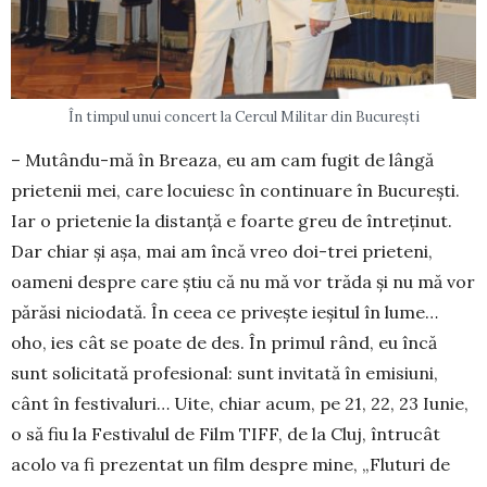
În timpul unui concert la Cercul Militar din București
– Mutându-mă în Breaza, eu am cam fugit de lângă
prietenii mei, care locuiesc în continuare în Bucureşti.
Iar o prietenie la distanţă e foarte greu de întreţinut.
Dar chiar şi aşa, mai am încă vreo doi-trei prieteni,
oameni despre care ştiu că nu mă vor trăda şi nu mă vor
părăsi niciodată. În ceea ce priveşte ieşitul în lume…
oho, ies cât se poate de des. În primul rând, eu încă
sunt solicitată profesional: sunt invitată în emisiuni,
cânt în festivaluri… Uite, chiar acum, pe 21, 22, 23 Iunie,
o să fiu la Festivalul de Film TIFF, de la Cluj, întrucât
acolo va fi prezentat un film despre mine, „Fluturi de