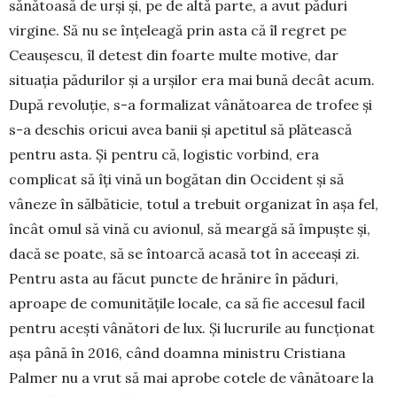
sănătoasă de urși și, pe de altă parte, a avut păduri
virgine. Să nu se înțeleagă prin asta că îl regret pe
Ceaușescu, îl detest din foarte multe motive, dar
situația pădurilor și a urșilor era mai bună decât acum.
După revoluție, s-a formalizat vânătoarea de trofee și
s-a deschis oricui avea banii și apetitul să plătească
pentru asta. Și pentru că, logistic vorbind, era
complicat să îți vină un bogătan din Occident și să
vâneze în sălbăticie, totul a trebuit organizat în așa fel,
încât omul să vină cu avionul, să meargă să împuște și,
dacă se poate, să se întoarcă acasă tot în aceeași zi.
Pentru asta au făcut puncte de hrănire în păduri,
aproape de comunitățile locale, ca să fie accesul facil
pentru acești vânători de lux. Și lucrurile au funcționat
așa până în 2016, când doamna ministru Cristiana
Palmer nu a vrut să mai aprobe cotele de vânătoare la