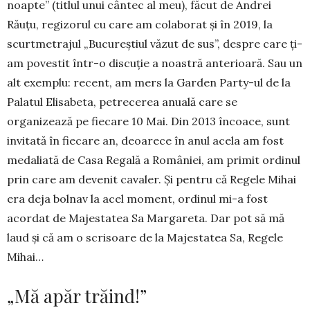
noapte” (titlul unui cântec al meu), făcut de Andrei
Răuţu, regizorul cu care am colaborat şi în 2019, la
scurt­metrajul „Bucureştiul văzut de sus”, despre care ţi-
am povestit într-o discuţie a noastră anterioară. Sau un
alt exemplu: recent, am mers la Garden Party-ul de la
Palatul Elisabeta, petrecerea anuală care se
organizează pe fiecare 10 Mai. Din 2013 încoace, sunt
invitată în fiecare an, deoarece în anul acela am fost
medaliată de Casa Regală a României, am primit ordinul
prin care am devenit cavaler. Și pentru că Regele Mihai
era deja bolnav la acel moment, ordinul mi-a fost
acordat de Majestatea Sa Margareta. Dar pot să mă
laud şi că am o scrisoare de la Majestatea Sa, Regele
Mihai…
„Mă apăr trăind!”