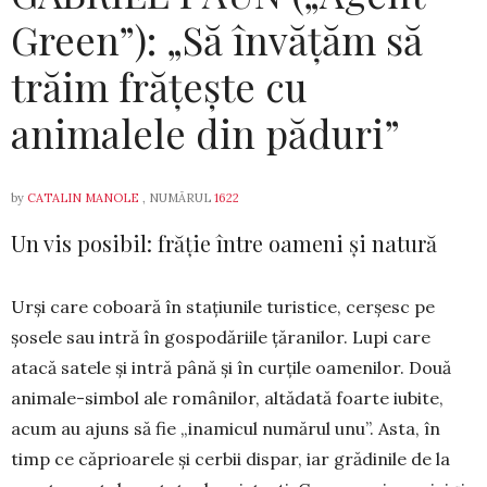
Green”): „Să învățăm să
trăim frățește cu
animalele din păduri”
by
CATALIN MANOLE
, NUMĂRUL
1622
Un vis posibil: frăție între oameni și natură
Urși care coboară în stațiunile turistice, cerșesc pe
șosele sau intră în gospodăriile țăranilor. Lupi care
atacă satele și intră până și în curțile oamenilor. Două
ani­ma­le-simbol ale românilor, altădată foarte iubite,
acum au ajuns să fie „inamicul numărul unu”. Asta, în
timp ce căprioarele și cerbii dispar, iar grădinile de la