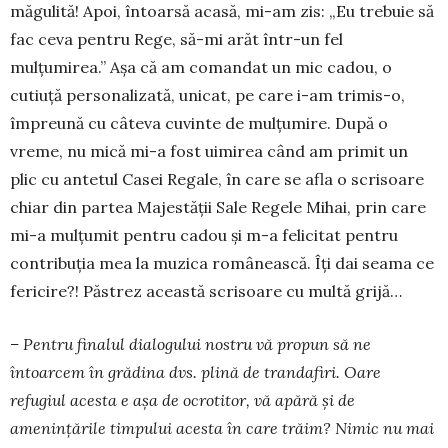
măgulită! Apoi, întoarsă acasă, mi-am zis: „Eu trebuie să
fac ceva pentru Rege, să-mi arăt într-un fel
mulţumirea.” Aşa că am comandat un mic cadou, o
cutiuţă personalizată, unicat, pe care i-am trimis-o,
împreună cu câteva cuvinte de mulţumire. După o
vreme, nu mică mi-a fost uimirea când am primit un
plic cu antetul Casei Regale, în care se afla o scrisoare
chiar din partea Majestăţii Sale Regele Mihai, prin care
mi-a mulţumit pentru cadou şi m-a felicitat pentru
contribuția mea la muzica românească. Îţi dai seama ce
fericire?! Păstrez această scrisoare cu multă grijă…
– Pentru finalul dialogului nostru vă propun să ne
întoarcem în grădina dvs. plină de trandafiri. Oare
refugiul acesta e așa de ocrotitor, vă apără și de
amenințările timpului acesta în care trăim? Nimic nu mai