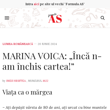
Intra
aici
pe site ul vechi "Formula AS"
LUMEA ROMÂNEASCĂ
20 IUNIE 2024
MARINA VOICA: „Încă n-
am închis cartea!”
by
INES HRISTEA
, NUMĂRUL
1622
Viața ca o mărgea
– Aţi depăşit vârsta de 80 de ani, aţi urcat cu bine muntele