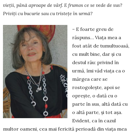
vieţii, până aproape de vârf. E frumos ce se vede de sus?
Priviţi cu bucurie sau cu tristeţe în urmă?
– E foarte greu de
răspuns… Viaţa mea a
fost atât de tumultuoasă,
cu mult bine, dar şi cu
destul rău: privind în
urmă, îmi văd viaţa ca o
mărgea care se
rostogoleşte, apoi se
opreşte, o dată cu o
parte în sus, altă dată cu
o altă parte, şi tot aşa.
Evident, ca în cazul
multor oameni, cea mai fericită perioadă din viaţa mea