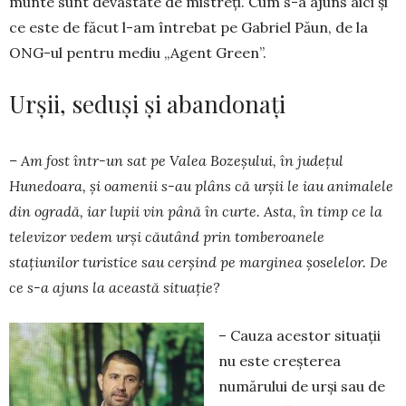
munte sunt devastate de mistreți. Cum s-a ajuns aici și
ce este de făcut l-am întrebat pe Gabriel Păun, de la
ONG-ul pentru mediu „Agent Green”.
Urșii, seduși și abandonați
– Am fost într-un sat pe Valea Bozeșului, în județul
Hunedoara, și oamenii s-au plâns că urșii le iau animalele
din ogradă, iar lupii vin până în curte. Asta, în timp ce la
televizor vedem urși căutând prin tomberoanele
stațiunilor turistice sau cerșind pe marginea șoselelor. De
ce s-a ajuns la această situație?
– Cauza acestor situații
nu este creșterea
numărului de urși sau de