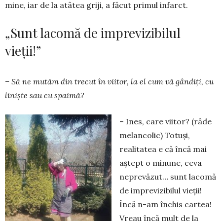
mine, iar de la atâtea griji, a făcut primul infarct.
„Sunt lacomă de imprevizibilul
vieții!”
– Să ne mutăm din trecut în viitor, la el cum vă gândiţi, cu
linişte sau cu spaimă?
– Ines, care viitor? (râde
melancolic) Totuși,
realitatea e că încă mai
aştept o minune, ceva
neprevăzut… sunt lacomă
de imprevizibilul vieţii!
Încă n-am închis cartea!
Vreau încă mult de la