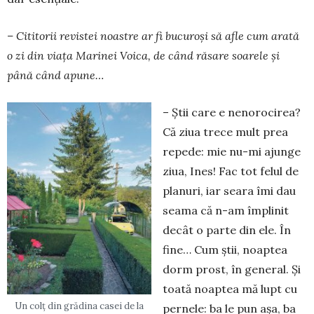
– Cititorii revistei noastre ar fi bucuroşi să afle cum arată
o zi din viaţa Marinei Voica, de când răsare soarele şi
până când apune…
– Ştii care e nenorocirea?
Că ziua trece mult prea
repede: mie nu-mi ajunge
ziua, Ines! Fac tot felul de
planuri, iar seara îmi dau
seama că n-am împlinit
decât o parte din ele. În
fine… Cum ştii, noaptea
dorm prost, în general. Şi
toată noaptea mă lupt cu
Un colț din grădina casei de la
pernele: ba le pun aşa, ba