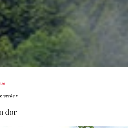
626
e verde •
n dor