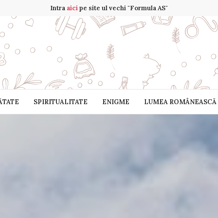
Intra
aici
pe site ul vechi "Formula AS"
ĂTATE
SPIRITUALITATE
ENIGME
LUMEA ROMÂNEASCĂ