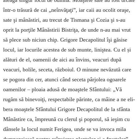
aleagă singur locul de odihnă. Moaş­­tele sale au fost urcate
într-o trăsură de cai „neînvăţaţi”, iar caii au ocolit oraşe,
sate şi mânăs­tiri, au trecut de Tis­mana şi Cozia şi s-au
oprit la porţile Mâ­năstirii Bis­triţa, de unde n-au mai vrut
să plece sub niciun chip. Gri­gore Decapolitul îşi găsise
locul, iar locurile aces­tea de sub munte, liniştea. Cu el și
alături de el, oa­menii de aici au învins, veacuri după
veacuri, bolile, seceta, războ­iul. O minune nevăzută care
se pogora din cer, atunci când seceta pârjolea ogoarele
oame­nilor – ploaia adusă de moaştele Sfân­tului: „Vă
rugăm să bine­voiţi, respectabile pă­rinte, ca mâine a ne eli­
bera moaş­tele Sfântului Grigore Decapolitul de la sfân­ta
Mânăstire ca, împreună cu clerul şi poporul, să ieşim cu
dânsele la locul numit Ferigea, unde se va in­voca mila