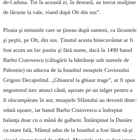
de-l aduna. Tot în această zi, în deseară, au trecut mulţime
de lăcuste la vale, viand după Olt din sus”.
Ploaia şi minunile care se ţineau după oameni, ca lăcustele
şi peştii, pe Olt, din sus. Ținutul acesta bine­cuvântat ar fi
fost acum un loc pustiu şi fără nume, dacă în 1490 banul
Barbu Craiovescu (că­lu­gărit la bă­trâneţe sub numele de
Pahomie) nu aducea de la Istanbul moaştele Cuviosului
Gri­gore Decapo­litul. „Ghiaurul la ghiaur trage”, ar fi spus
ne­gustorul turc atunci când, aşezate pe un talger pen­tru a
fi răscum­pă­ra­te în aur, moaştele Sfân­tului au devenit dintr-
oda­tă uşoare, iar banul Barbu Craiovescu a îndreptat
balanţa doar cu o mână de galbeni. Întâmpinat la Du­năre
cu mare fală, Sfântul adus de la Istanbul a fost lăsat să-şi