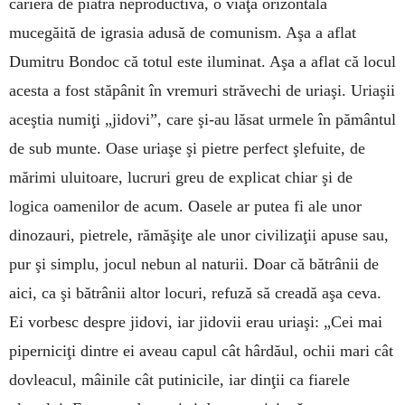
carieră de piatră neproductivă, o viaţă orizontală
mucegăită de igrasia adusă de comunism. Aşa a aflat
Dumitru Bon­doc că totul este iluminat. Aşa a aflat că lo­cul
acesta a fost stăpânit în vremuri stră­vechi de uriaşi. Uriaşii
aceştia numiţi „jidovi”, care şi-au lăsat urmele în pământul
de sub munte. Oase uriaşe şi pietre perfect şlefuite, de
mărimi uluitoare, lucruri greu de explicat chiar şi de
logica oa­menilor de acum. Oasele ar putea fi ale unor
dino­zauri, pietrele, rămă­şiţe ale unor civilizaţii apuse sau,
pur şi simplu, jocul nebun al naturii. Doar că bătrânii de
aici, ca şi bătrânii altor locuri, refuză să creadă aşa ceva.
Ei vorbesc des­pre jidovi, iar jidovii erau uriaşi: „Cei mai
piperniciţi dintre ei aveau capul cât hârdăul, ochii mari cât
dovleacul, mâinile cât putinicile, iar dinţii ca fiarele