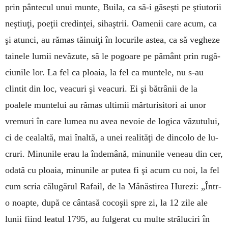
prin pântecul unui munte, Bui­la, ca să-i găseşti pe ştiutorii
neştiuţi, poeţii cre­dinţei, sihaştrii. Oamenii care acum, ca
şi atunci, au rămas tăi­nuiţi în locurile astea, ca să vegheze
tainele lumii ne­­văzute, să le pogoare pe pământ prin rugă­
ciunile lor. La fel ca ploaia, la fel ca muntele, nu s-au
clintit din loc, veacuri şi veacuri. Ei şi bătrânii de la
poalele mun­telui au rămas ultimii mărturisitori ai unor
vremuri în care lumea nu avea nevoie de logica văzutului,
ci de cealaltă, mai înaltă, a unei realităţi de dincolo de lu­
cruri. Minunile erau la îndemână, minu­nile veneau din cer,
odată cu ploaia, minunile ar putea fi şi acum cu noi, la fel
cum scria călugărul Rafail, de la Mâ­năstirea Hurezi: „Într-
o noapte, după ce cântasă cocoşii spre zi, la 12 zile ale
lunii fiind leatul 1795, au fulgerat cu multe străluciri în