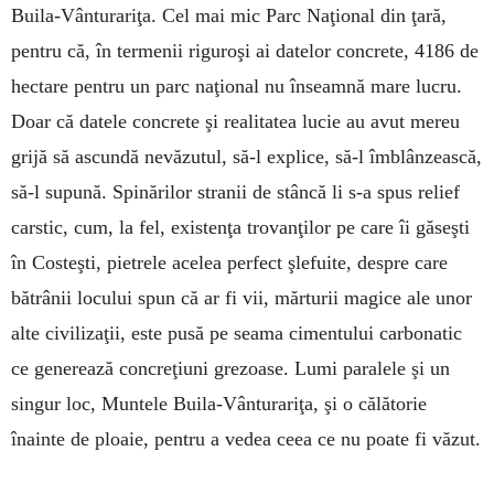
Buila-Vân­turariţa. Cel mai mic Parc Naţional din ţară,
pen­tru că, în termenii riguroşi ai datelor concrete, 4186 de
hec­tare pentru un parc naţional nu înseamnă mare lucru.
Doar că datele concrete şi realitatea lucie au avut me­reu
grijă să ascundă nevăzutul, să-l explice, să-l îm­blân­zească,
să-l supună. Spinărilor stranii de stâncă li s-a spus relief
carstic, cum, la fel, existenţa tro­vanţilor pe care îi găseşti
în Costeşti, pietrele ace­lea perfect şle­fuite, despre care
bătrânii locului spun că ar fi vii, mărturii magice ale unor
alte civili­zaţii, este pusă pe seama cimentului carbonatic
ce gene­rea­ză concreţiuni gre­zoase. Lumi paralele şi un
sin­gur loc, Muntele Bui­la-Vânturariţa, şi o călătorie
înainte de ploaie, pen­tru a vedea ceea ce nu poate fi văzut.