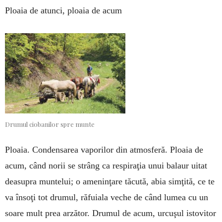
Ploaia de atunci, ploaia de acum
Drumul ciobanilor spre munte
Ploaia. Condensarea vaporilor din atmosferă. Ploa­ia de
acum, când norii se strâng ca respiraţia unui ba­laur uitat
deasupra muntelui; o ameninţare tăcută, abia simţită, ce te
va însoţi tot drumul, răfuiala veche de când lumea cu un
soare mult prea arzător. Drumul de acum, urcuşul istovitor