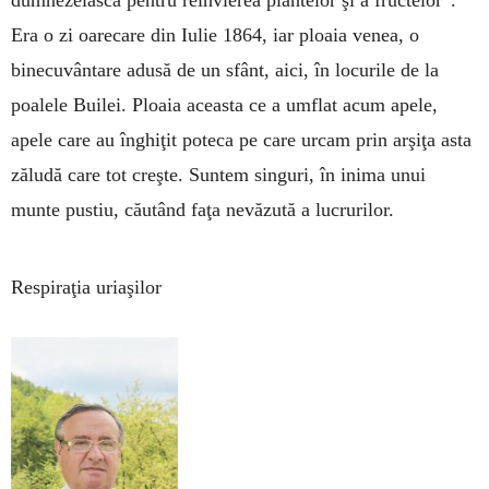
dumnezeiască pentru reînvierea plan­telor şi a fructelor”.
Era o zi oarecare din Iulie 1864, iar ploaia venea, o
binecuvântare adusă de un sfânt, aici, în locu­rile de la
poalele Builei. Ploaia aceasta ce a umflat acum apele,
apele care au înghiţit poteca pe care ur­cam prin ar­şiţa asta
zăludă ca­re tot creşte. Sun­tem sin­guri, în ini­ma unui
munte pus­tiu, căutând faţa ne­vă­zută a lucruri­lor.
Respiraţia uriaşilor