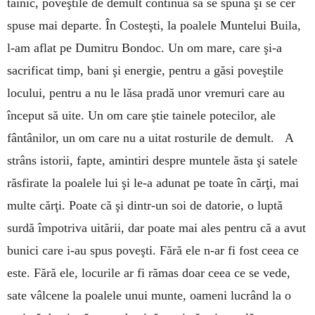
tai­­nic, poveştile de de­mult continuă să se spu­nă şi se cer
spuse mai de­parte. În Cos­teşti, la poalele Mun­telui Buila,
l-am aflat pe Dumitru Bon­doc. Un om mare, care şi-a
sacrificat timp, bani şi energie, pentru a găsi poveştile
locului, pen­tru a nu le lăsa pradă unor vre­muri care au
început să uite. Un om care ştie tainele po­tecilor, ale
fântâ­ni­lor, un om care nu a uitat ros­turile de demult. A
strâns is­to­rii, fapte, amintiri des­pre muntele ăsta şi satele
răs­firate la poalele lui şi le-a adunat pe toate în cărţi, mai
multe cărţi. Poa­te că şi dintr-un soi de da­torie, o luptă
surdă împotriva uitării, dar poate mai ales pen­tru că a avut
bunici care i-au spus po­veşti. Fără ele n-ar fi fost ceea ce
este. Fă­ră ele, locurile ar fi rămas doar ceea ce se vede,
sate vâlcene la poalele unui mun­te, oameni lucrând la o