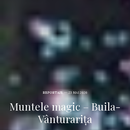
REPORTAJE
23 MAI 2026
Muntele magic – Buila-
Vânturarița