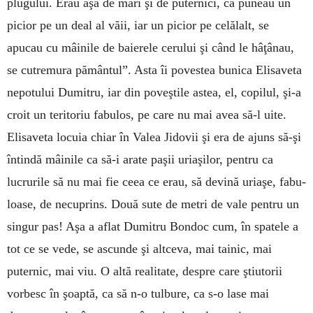
plugului. Erau aşa de mari şi de puternici, că puneau un
picior pe un deal al văii, iar un picior pe celălalt, se
apucau cu mâinile de baierele cerului şi când le hâţânau,
se cutremura pământul”. Asta îi povestea bunica Elisaveta
nepotului Dumitru, iar din poveştile astea, el, copilul, şi-a
croit un teritoriu fabulos, pe care nu mai avea să-l uite.
Elisaveta locuia chiar în Valea Jidovii şi era de ajuns să-şi
întindă mâinile ca să-i arate paşii uria­şi­lor, pentru ca
lucru­rile să nu mai fie ceea ce erau, să de­vină uriaşe, fabu­
loa­se, de necuprins. Do­uă sute de metri de vale pentru un
sin­gur pas! Aşa a aflat Du­mitru Bondoc cum, în spa­tele a
tot ce se vede, se as­cunde şi altceva, mai tainic, mai
puternic, mai viu. O altă realitate, despre care ştiu­torii
vorbesc în şoaptă, ca să n-o tulbure, ca s-o lase mai