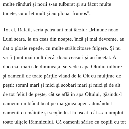
multe rânduri şi norii s-au tulburat şi au făcut multe
tunete, cu urlet mult şi au plooat frumos”.
Tot el, Rafail, scria patru ani mai târziu: „Mi­nune noao.
Luni seara, la un ceas din noap­te, încă şi mai devreme, au
dat o ploaie repede, cu multe strălu­citoare fulgere. Şi nu
va fi ţinut mai mult decât doao ceasuri şi au încetat. A
dooa zi, marţi de dimineaţă, se vedea apa Oltului tulbure
şi oamenii de toate părţile viand de la Olt cu mulţime de
peşti: somni mari şi mici şi scobari mari şi mici şi de alt
de tot feliul de peşte, cât se află în apa Oltului, găsindu-l
oamenii umblând beat pe marginea apei, adunându-l
oamenii cu mâi­nile şi scoţându-l la uscat, cât s-au umplut
toate uliţele Râmnicului. Că oamenii sărise cu copiii cu tot