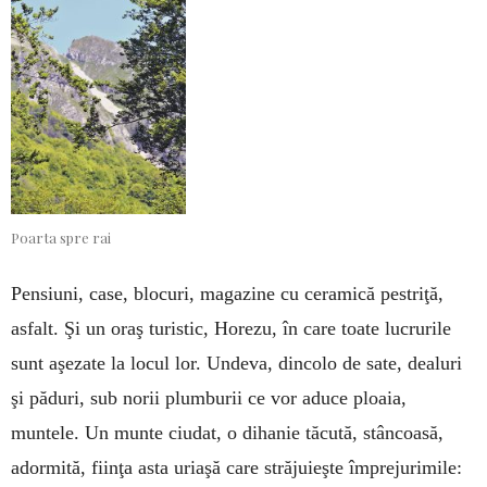
Poarta spre rai
Pensiuni, case, blocuri, magazine cu ceramică pestriţă,
asfalt. Şi un oraş turistic, Horezu, în care toate lucrurile
sunt aşezate la locul lor. Undeva, dincolo de sate, dealuri
şi păduri, sub norii plum­burii ce vor aduce ploaia,
muntele. Un mun­te ciudat, o dihanie tăcută, stâncoasă,
adormită, fiinţa asta uriaşă care străjuieşte împrejurimile: