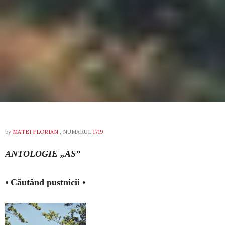
by
MATEI FLORIAN
, NUMĂRUL
1719
ANTOLOGIE „AS”
•
Căutând pustnicii •