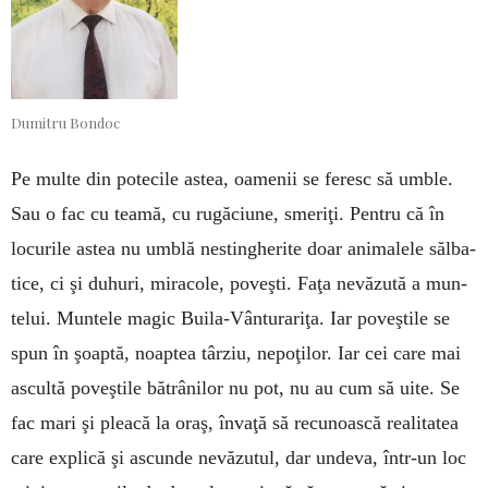
Dumitru Bondoc
Pe multe din po­tecile astea, oa­menii se feresc să umble.
Sau o fac cu teamă, cu rugă­ciu­ne, smeriţi. Pen­­tru că în
locurile astea nu umblă ne­stinghe­rite doar a­ni­­malele sălba­
tice, ci şi duhuri, mi­ra­cole, poveşti. Fa­ţa nevăzută a mun­
telui. Muntele ma­gic Buila-Vân­tu­rariţa. Iar po­veştile se
spun în şoaptă, noaptea târ­ziu, ne­poţilor. Iar cei care mai
ascultă po­veştile bătrânilor nu pot, nu au cum să uite. Se
fac mari şi pleacă la oraş, învaţă să recunoas­că reali­ta­tea
care explică şi as­cunde nevăzutul, dar undeva, într-un loc