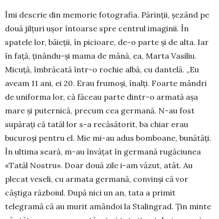
Îmi descrie din memorie fotografia. Părinții, șe­zând pe
două jilțuri ușor întoarse spre centrul ima­ginii. În
spatele lor, băieții, în picioare, de-o parte și de alta. Iar
în față, ținându-și mama de mână, ea, Marta Vasiliu.
Micuță, îmbrăcată într-o rochie albă, cu dantelă. „Eu
aveam 11 ani, ei 20. Erau frumoși, înalți. Foarte mândri
de uniforma lor, că făceau parte dintr-o armată așa
mare și puternică, precum cea germană. N-au fost
supărați că tatăl lor s-a recăsătorit, ba chiar erau
bucuroși pentru el. Mie mi-au adus bomboane, bunătăți.
În ultima seară, m-au învățat în germană rugăciunea
«Tatăl Nos­tru». Doar două zile i-am văzut, atât. Au
plecat veseli, cu armata germană, convinși că vor
câștiga războiul. După nici un an, tata a primit
telegramă că au murit amândoi la Stalingrad. Țin minte