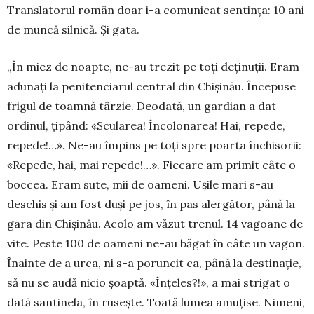
Translatorul român doar i-a comu­nicat sentința: 10 ani
de muncă silnică. Și gata.
„În miez de noapte, ne-au trezit pe toți deținuții. Eram
adunați la penitenciarul central din Chișinău. Începuse
frigul de toamnă târzie. Deodată, un gar­dian a dat
ordinul, țipând: «Scularea! Încolonarea! Hai, repede,
repede!…». Ne-au împins pe toți spre poarta închisorii:
«Repede, hai, mai repede!…». Fiecare am primit câte o
boccea. Eram sute, mii de oameni. Ușile mari s-au
deschis și am fost duși pe jos, în pas alergător, până la
gara din Chișinău. Acolo am văzut trenul. 14 vagoane de
vite. Peste 100 de oameni ne-au băgat în câte un vagon.
Înainte de a urca, ni s-a porun­cit ca, până la destinație,
să nu se audă nicio șoaptă. «Înțeles?!», a mai strigat o
dată santinela, în rusește. Toată lumea amuțise. Nimeni,