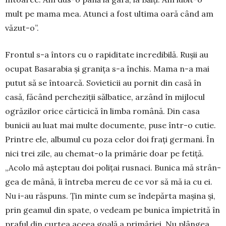
mult pe mama mea. Atunci a fost ul­ti­ma oară când am
văzut-o”.
Frontul s-a întors cu o rapiditate incre­dibilă. Ru­șii au
ocupat Basarabia și granița s-a închis. Mama n-a mai
putut să se întoar­că. Sovieticii au pornit din casă în
casă, făcând per­cheziții sălbatice, arzând în mijlocul
ogrăzilor orice cărticică în limba ro­mână. Din casa
bunicii au luat mai multe docu­mente, puse într-o cutie.
Printre ele, albumul cu poza celor doi frați germani. În
nici trei zile, au chemat-o la primărie doar pe fetiță.
„Acolo mă așteptau doi polițai rusnaci. Bunica mă strân­
gea de mână, îi întreba mereu de ce vor să mă ia cu ei.
Nu i-au răspuns. Țin minte cum se îndepărta mașina și,
prin geamul din spate, o vedeam pe bu­nica îm­pietrită în
praful din curtea aceea goală a primăriei. Nu plângea.