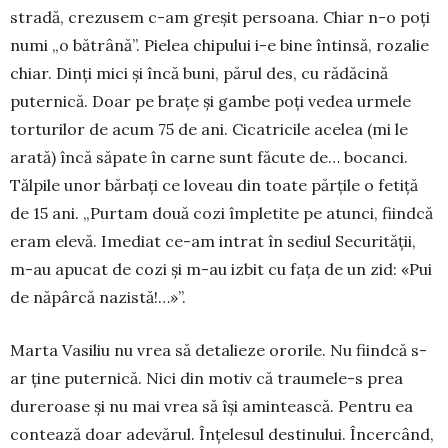
stradă, crezusem c-am greșit persoa­na. Chiar n-o poți
numi „o bătrână”. Pielea chipului i-e bine întinsă, rozalie
chiar. Dinți mici și încă buni, părul des, cu rădăcină
puternică. Doar pe brațe și gambe poți vedea urmele
torturilor de acum 75 de ani. Cicatricile acelea (mi le
arată) încă săpate în carne sunt făcute de… bocanci.
Tălpile unor băr­bați ce loveau din toate părțile o fetiță
de 15 ani. „Pur­tam două cozi împletite pe atunci, fiindcă
eram elevă. Imediat ce-am intrat în sediul Secu­rității,
m-au apucat de cozi și m-au izbit cu fața de un zid: «Pui
de năpârcă nazistă!…»”.
Marta Vasiliu nu vrea să detalieze ororile. Nu fiindcă s-
ar ține puternică. Nici din motiv că trau­mele-s prea
dureroase și nu mai vrea să își amin­tească. Pentru ea
contează doar adevărul. Înțelesul destinului. Încercând,