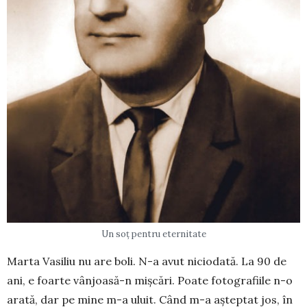
Un soț pentru eternitate
Marta Vasiliu nu are boli. N-a avut niciodată. La 90 de
ani, e foarte vânjoasă-n mișcări. Poate foto­gra­fiile n-o
arată, dar pe mine m-a uluit. Când m-a așteptat jos, în