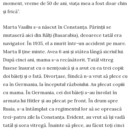
moment, vreme de 50 de ani, viața mea a fost doar chin
și frică”.
Marta Vasiliu s-a născut în Constanța. Părinții se
mutaseră aici din Bălți (Basarabia), deoarece tatăl era
navigator. În 1935, el a murit într-un acci­dent pe mare.
Marta îl ține minte. Avea 6 ani și stătea lângă sicriul lui.
După cinci ani, mama s-a re­că­sătorit. Tatăl vitreg
fusese însurat cu o nemțoaică și a avut cu ea trei copii:
doi băieți și o fată. Divor­țase, fiindcă n-a vrut să plece cu
ea în Germania, la începutul războiului. Au plecat copiii
cu mama. În Germania, cei doi băieți s-au înrolat în
armata lui Hitler și au plecat pe front. În drum spre
Rusia, s-a întâmplat ca regimentul lor să se oprească
trei-patru zile la Constanța. Evident, au vrut să își vadă
tatăl și sora vitregă. Înainte să plece, au făcut toți cinci