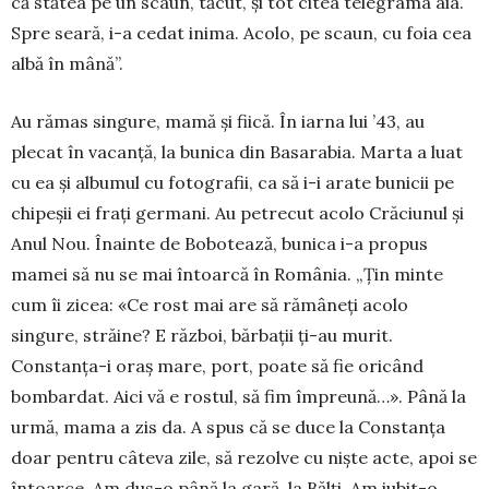
că stătea pe un scaun, tăcut, și tot citea telegrama aia.
Spre seară, i-a cedat inima. Acolo, pe scaun, cu foia cea
albă în mână”.
Au rămas singure, mamă și fiică. În iarna lui ’43, au
plecat în vacanță, la bunica din Basarabia. Marta a luat
cu ea și albumul cu fotografii, ca să i-i arate bunicii pe
chipeșii ei frați germani. Au pe­trecut acolo Crăciunul și
Anul Nou. Înainte de Bo­bo­tează, bunica i-a propus
mamei să nu se mai în­toarcă în România. „Țin minte
cum îi zicea: «Ce rost mai are să rămâneți acolo
singure, străine? E război, bărbații ți-au murit.
Constanța-i oraș mare, port, poate să fie oricând
bombardat. Aici vă e rostul, să fim împreună…». Până la
urmă, mama a zis da. A spus că se duce la Constanța
doar pentru câteva zile, să rezolve cu niște acte, apoi se
întoar­ce. Am dus-o până la gară, la Bălți. Am iubit-o