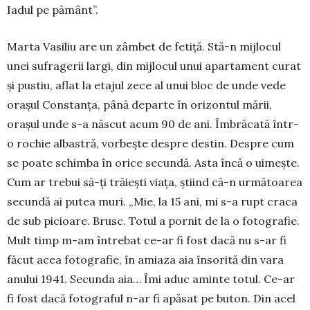
Iadul pe pământ”.
Marta Vasiliu are un zâmbet de fetiță. Stă-n mijlocul
unei sufragerii largi, din mijlocul unui apartament cu­rat
și pustiu, aflat la etajul zece al unui bloc de unde vede
orașul Constanța, până departe în orizontul mării,
orașul unde s-a născut acum 90 de ani. Îmbră­cată într-
o rochie albastră, vorbește des­pre destin. Despre cum
se poate schimba în orice secundă. Asta încă o uimește.
Cum ar trebui să-ți trăiești viața, știind că-n următoarea
secundă ai putea muri. „Mie, la 15 ani, mi s-a rupt craca
de sub picioare. Brusc. Totul a pornit de la o fotografie.
Mult timp m-am întrebat ce-ar fi fost dacă nu s-ar fi
făcut acea fotografie, în amiaza aia însorită din vara
anului 1941. Secunda aia… Îmi aduc aminte totul. Ce-ar
fi fost dacă fotograful n-ar fi apăsat pe buton. Din acel