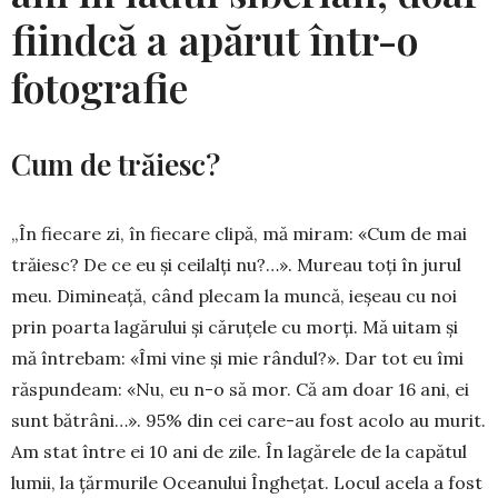
fiindcă a apărut într-o
fotografie
Cum de trăiesc?
„În fiecare zi, în fiecare clipă, mă miram: «Cum de mai
trăiesc? De ce eu și ceilalți nu?…». Mureau toți în jurul
meu. Dimineață, când plecam la mun­că, ieșeau cu noi
prin poarta lagărului și căruțele cu morți. Mă uitam și
mă întrebam: «Îmi vine și mie rândul?». Dar tot eu îmi
răspundeam: «Nu, eu n-o să mor. Că am doar 16 ani, ei
sunt bătrâni…». 95% din cei care-au fost acolo au murit.
Am stat între ei 10 ani de zile. În lagărele de la capătul
lumii, la țărmurile Ocea­nului Înghețat. Locul acela a fost