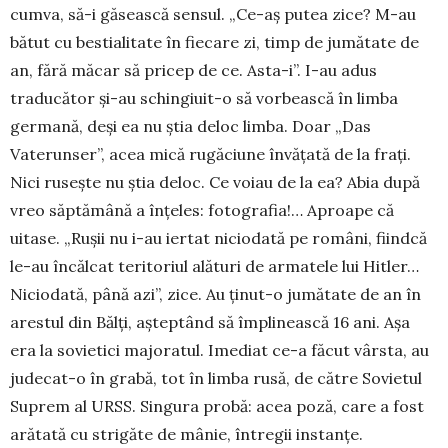
cumva, să-i găsească sensul. „Ce-aș putea zice? M-au
bătut cu bestialitate în fiecare zi, timp de jumătate de
an, fără măcar să pricep de ce. Asta-i”. I-au adus
traducător și-au schingiuit-o să vorbească în limba
germană, deși ea nu știa deloc limba. Doar „Das
Vaterunser”, acea mică rugăciune învățată de la frați.
Nici rusește nu știa deloc. Ce voiau de la ea? Abia după
vreo săptă­mână a înțeles: fotografia!… Aproape că
uitase. „Rușii nu i-au iertat niciodată pe români, fiindcă
le-au încălcat teritoriul alături de armatele lui Hit­ler…
Niciodată, până azi”, zice. Au ținut-o jumătate de an în
arestul din Bălți, așteptând să împlinească 16 ani. Așa
era la sovietici majoratul. Imediat ce-a făcut vârsta, au
judecat-o în grabă, tot în limba rusă, de către Sovietul
Suprem al URSS. Singura probă: acea poză, care a fost
arătată cu strigăte de mânie, întregii instanțe.