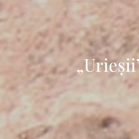
„Urieșii