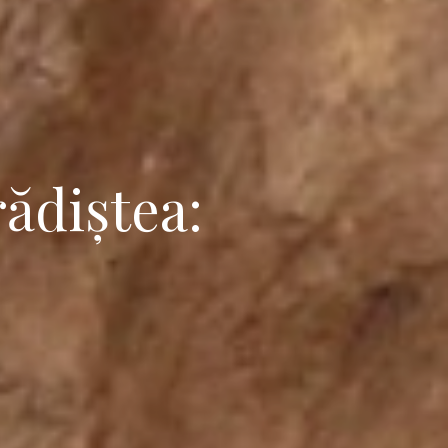
rădiștea: