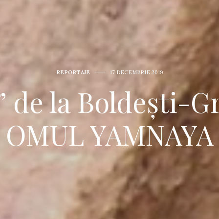
REPORTAJE
17 DECEMBRIE 2019
” de la Boldești-G
OMUL YAMNAYA