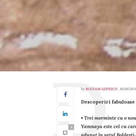
by
BOGDAN LUPESCU
, NUMĂRU
Descoperiri fabuloase
• Trei morminte cu o nou
Yamnaya este cel cu care
4
adunat în satul Boldești-