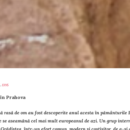
L
1395
 în Prahova
ă rasă de om au fost descoperite anul acesta în pământurile P
 se aseamănă cel mai mult euro­peanul de azi. Un grup interna
Grădiștea, într-un efort comun, modern și costisitor, de a-și a