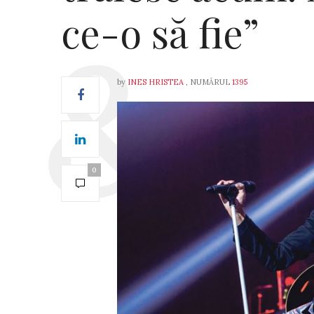
ce-o să fie”
by
INES HRISTEA
, NUMĂRUL
1395
0