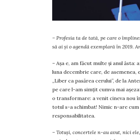
– Profesia ta de tată, pe care o împline
să ai și o agendă exemplară în 2019. An
– Aşa e, am făcut multe şi anul ăsta:
luna decembrie care, de ase­menea, e 
„Liber ca pasărea cerului”, de la An­t
pe care l-am simţit cumva mai aşezat,
o transformare: a venit cineva nou î
totul s-a schimbat! Nimic n-are cum s
responsabilitatea.
– Totuși, concertele n-au avut, nici ele