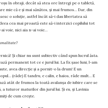
ă roşu în obraji, decât să stea ore întregi pe o tabletă,
are mie că e şi mai sănătos, şi mai frumos… Dar, din
esc o so­luţie, astfel în­cât să-i dau libertatea să
eea cea mai proas­tă este să-i inter­zici copilului tot
n-ai voie, nici aia n-ai voie…
­na­litate?
rnică! Şi chiar nu sunt subiectiv când spun lucrul ăsta.
ază perma­nent tot ce e jurul lui. La fix şase luni, l-am
nute, avea direcţie şi a por­nit-o la drum! E un
opul… (râ­de) E tandru, e calin, e haios, râde mult… E
onează a­tât de frumos la toată avalanşa de iubire care se
a tuturor maturilor din jurul lui. Şi eu, şi Lavinia
umiţi de cum crește.