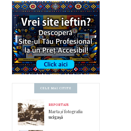
CELE MAI CITITE
REPORTAJE
Marta
și
fotografia
ucigașă