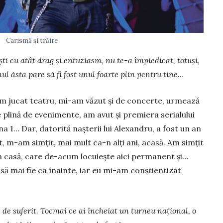
Carismă şi trăire
ști cu atât drag și entuziasm, nu te-a împiedicat, totuși,
ul ăsta pare să fi fost unul foarte plin pentru tine…
 am jucat teatru, mi-am văzut şi de concerte, urmează
plină de eveni­mente, am avut şi pre­miera serialului
ena 1… Dar, datorită naşterii lui Alexandru, a fost un an
 m-am simţit, mai mult ca-n alţi ani, acasă. Am simţit
n casă, care de-acum locuieşte aici permanent şi…
ă mai fie ca înainte, iar eu mi-am con­şti­entizat
, de suferit. Tocmai ce ai încheiat un turneu naţio­nal, o