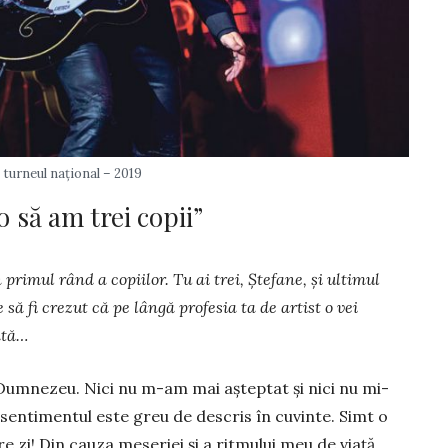
 turneul naţional – 2019
 să am trei copii”
pri­mul rând a copiilor. Tu ai trei, Ștefane, și ultimul
 să fi cre­zut că pe lângă profesia ta de artist o vei
tată…
Dum­nezeu. Nici nu m-am mai aşteptat şi nici nu mi-
 sentimentul este greu de descris în cuvinte. Simt o
re zi! Din cauza meseriei şi a rit­mului meu de viaţă,