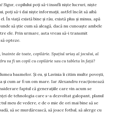
Sigur, copilului poţi să-i insufli nişte lucruri, niște
i, poţi să-i dai nişte informaţii, astfel încât să aibă
l. În viață există bine și rău, există plus şi minus, apă
de unde să ştie cum să aleagă, dacă nu cunoaşte ambele
ntre ele. Prin urmare, asta vreau să-i transmit
 să opteze.
înainte de toate, copilărie. Spațiul uri­aș al jocului, al
dru va fi un copil cu copilărie sau cu tableta în față?
umea basmelor. Și eu, și Lavinia îi citim multe poveşti,
 ca şi cum ar fi un om mare. Iar Alexandru reacţionează
nsiderare faptul că gene­raţiile care vin acum se
nţei de tehnologia care s-a dezvoltat galo­pant, planul
nctul meu de vedere, e de o mie de ori mai bine să se
padă, să se murdărească, să joace fotbal, să alerge cu