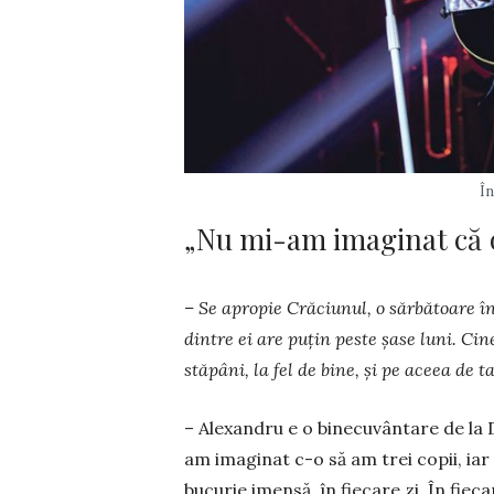
În
„Nu mi-am imaginat că o
– Se apropie Crăciunul, o sărbătoare în 
dintre ei are puțin peste șase luni. Cine
stăpâni, la fel de bine, și pe aceea de 
– Alexandru e o binecuvântare de la 
am imaginat c-o să am trei copii, iar
bucurie imensă, în fiecare zi. În fieca