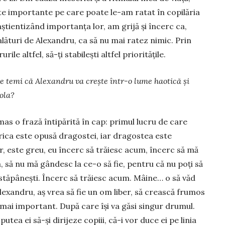
te importante pe care poa­te le-am ratat în copi­lăria
onştien­ti­zând importan­ţa lor, am grijă și încerc ca,
alături de Alexandru, ca să nu mai ratez nimic. Prin
ile altfel, să-ţi stabileşti altfel priorităţile.
e temi că Alexandru va crește într-o lume hao­tică și
o­la?
mas o frază întipărită în cap: primul lucru de care
 Frica este opusă dragostei, iar dragostea este
ăr, este greu, eu încerc să trăiesc acum, în­cerc să mă
, să nu mă gândesc la ce-o să fie, pentru că nu poţi să
 stăpâ­neşti. Încerc să trăiesc acum. Mâine… o să văd
Alexandru, aș vrea să fie un om liber, să crească frumos
l mai important. După care îşi va găsi singur drumul.
utea ei să-şi dirijeze copiii, că-i vor duce ei pe linia