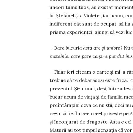
uneori tu­multuos, au existat mo­men­
lui Ştefănel şi a Vio­letei, iar acum, c
indiferent cât sunt de ocupat, să fiu 
prisma experienţei, ajungi să vezi lucrur
– Oare bucuria asta are și umbre? Nu t
instabilă, care pare că și-a pierdut bu­s
– Chiar ieri citeam o carte şi mi-a ră
trebuie să te de­barasezi este frica.
prezentul. Şi-atunci, deşi, în­tr-adev
bucur acum de viața și de familia mea
preîntâmpini ceva ce nu ştii, deci nu
ce-o să fie. În ceea ce-l privește pe 
şi înconjurat de dra­goste. Asta e ce
Maturii au tot timpul senzaţia că vor p