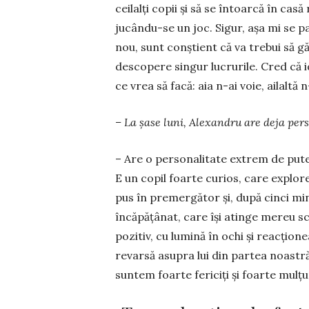
cei­lalţi copii şi să se întoarcă în cas
jucându-se un joc. Sigur, aşa mi se p
nou, sunt conştient că va trebui să găs
descopere singur lucru­rile. Cred că id
ce vrea să facă: aia n-ai vo­ie, ailaltă 
– La șase luni, Alexandru are deja perso
– Are o perso­na­litate extrem de pute
E un copil foarte curios, care explore
pus în premer­gător şi, du­­pă cinci mi
încăpăţânat, care îşi atinge me­reu sc
po­zi­tiv, cu lumină în ochi şi reac­ţi
revarsă asupra lui din partea noastră, 
suntem foarte fericiţi şi foarte mulţ