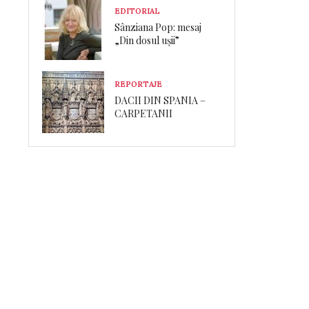
EDITORIAL
Sânziana Pop: mesaj
„Din dosul ușii”
REPORTAJE
DACII DIN SPANIA –
CARPETANII