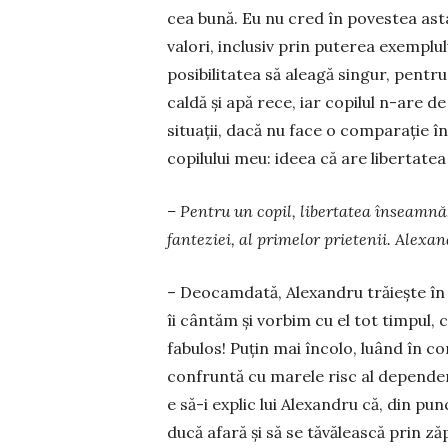
cea bună. Eu nu cred în po­vestea asta! 
valori, inclusiv prin puterea exem­plulu
posibilitatea să aleagă singur, pentru e
caldă şi apă rece, iar copilul n-are 
situații, dacă nu face o comparaţie î
copilului meu: ideea că are libertatea
– Pentru un copil, libertatea în­seam­nă, 
fanteziei, al primelor priete­nii. Alexan
– Deocamdată, Alexandru tră­iește în l
îi cântăm şi vorbim cu el tot timpul,
fabulos! Puţin mai încolo, luând în co
confruntă cu marele risc al de­pen­de
e să-i explic lui Alexandru că, din pu
ducă afară şi să se tăvălească prin ză