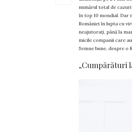
numărul total de cazuri
în top 10 mon­dial. Dar
României în lupta cu viru
neajutorați, până la ma­r
micile com­pa­nii care a
Semne bune, des­pre o R
„Cumpărături la