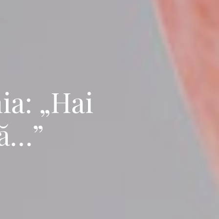
ia: „Hai
nă…”