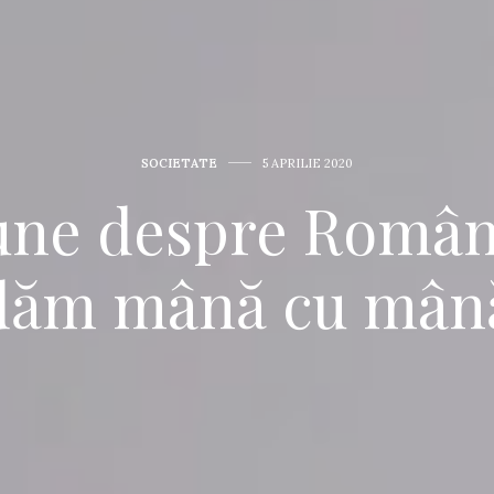
SOCIETATE
5 APRILIE 2020
une despre Român
dăm mână cu mâ