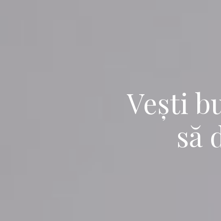
Vești b
să 