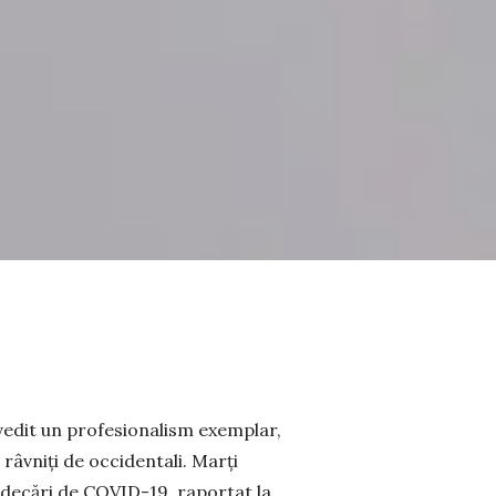
­vedit un pro­fesionalism exemplar,
âv­niți de occiden­tali. Marți
ndecări de COVID-19, raportat la