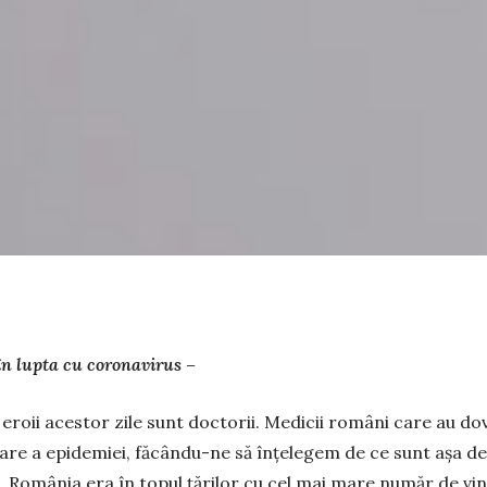
n lupta cu coronavirus –
: eroii acestor zile sunt doc­torii. Medicii români care au do
are a epidemiei, făcân­du-ne să înțele­gem de ce sunt așa de r
e, România era în topul țărilor cu cel mai mare număr de vi