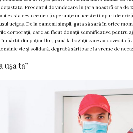
 depistate. Procentul de vindecare în ţara noastră era de
 mai există ceva ce ne dă speranțe în aceste timpuri de criz
­sul ucigaș. De la oamenii sim­pli, gata să sară în orice mome
ile corporații, care au făcut donații semnifi­ca­tive pentru a
u împărțit din puținul lor, până la bogații care au dovedit că
o­mânie vie și solidară, degrabă sări­toare la vreme de nec
 ușa ta”