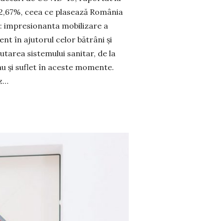
 12,67%, ceea ce plasează România
ă: impresionanta mobilizare a
nt în ajutorul celor bă­trâni și
jutarea sistemului sanitar, de la
 au și suflet în aceste momente.
az…