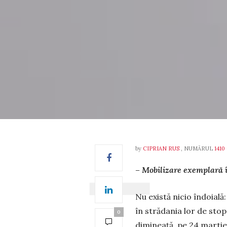
by
CIPRIAN RUS
, NUMĂRUL
1410
– Mobilizare exemplară î
Nu există nicio îndoială
în stră­dania lor de stop
0
dimineață, pe 24 mar­ti