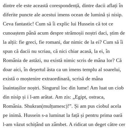
dintre ele este această corespondență, dintre dacii aflați în
diferite puncte ale acestui imens ocean de lumină și nisip.
Ceva fantastic! Cum să îi explic lui Hussein că tot ce
cunoaștem până acum despre strămoșii noștri daci, știm de
la alții: fie greci, fie romani, dar nimic de la ei? Cum să îi
spun că dacii nu scriau, că nici chiar acasă, la ei, în
România de astăzi, nu există nimic scris de mâna lor? Că
doar aici, în deșertul ăsta ca un imens templu al soarelui,
există o moștenire extraordinară, scrisă de mâna
înaintașilor noștri. Singurul loc din lume! Am luat un ciob
din nisip și i l-am arătat. Am zis: „Egipt, ostraca,
România. Shukran(mulțumesc)!”. Și am pus ciobul acela
pe inimă. Hussein s-a luminat la față și pentru prima oară
l-am văzut schițând un zâmbet. A ridicat un deget către cer