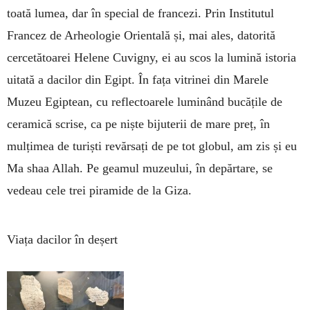
toată lumea, dar în special de francezi. Prin Institutul
Francez de Ar­heologie Orientală și, mai ales, datorită
cerce­tătoarei Helene Cuvigny, ei au scos la lumină is­toria
uitată a dacilor din Egipt. În fața vitrinei din Marele
Muzeu Egiptean, cu reflectoarele lumi­nând bucățile de
ceramică scrise, ca pe niște biju­terii de mare preț, în
mulțimea de turiști revărsați de pe tot globul, am zis și eu
Ma shaa Allah. Pe geamul muzeului, în depărtare, se
vedeau cele trei piramide de la Giza.
Viața dacilor în deșert