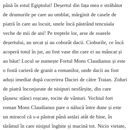
până în estul Egiptului! Deșertul din fața mea e străbătut
de drumurile pe care au umblat, măr­ginit de casele de
piatră în care au locuit, unele încă păstrând tencuiala
veche de mii de ani! Pe treptele lor, arse de soarele
deșertului, au urcat și au co­borât dacii. Cioburile, ce încă
acoperă totul în jur, au fost vase din care ei au mâncat și
au băut! Locul se numește Fortul Mons Claudianus și este
o fostă carieră de granit a romanilor, unde dacii au fost
aduși imediat după cucerirea Daciei de către Traian. Ziduri
de piatră înconjurate de nisipuri nesfârșite, din care
țâșnesc stânci roșcate, tocite de vânturi. Vechiul fort
roman Mons Claudianus pare o nă­lucă între dune și este
un miracol că s-a păs­trat până astăzi atât de bine, în
tărâmul în care nisipul înghite și macină tot. Nicio vietate,