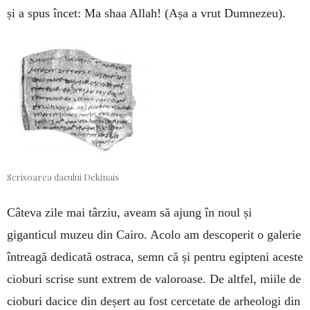
și a spus încet: Ma shaa Allah! (Așa a vrut Dum­ne­zeu).
Scrisoarea dacului Dekinais
Câteva zile mai târziu, aveam să ajung în noul și
giganticul muzeu din Cairo. Aco­lo am descoperit o galerie
întreagă dedicată ostraca, semn că și pentru egipteni aceste
cioburi scrise sunt extrem de valoroase. De altfel, miile de
cioburi dacice din deșert au fost cercetate de arheologi din