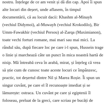
nostru. Înțelege de ce am venit și dă din cap. Apoi îi spun
alte locuri din deșert, unde aflasem, în timpul
documentării, că au locuit dacii: Khashm al-Minayh
(vechiul Didy­moi), al-Muwayh (vechiul Krokodilo), Bir
Umm-Fawakhir (vechiul Persou) al-Zarqa (Maximia­non),
toate vechi forturi romane, mai mari sau mai mici. La
rândul său, după fiecare loc pe care i-l spun, Hussein trage
o linie și marchează câte un punct în mica noastră hartă de
nisip. Mă întreabă ceva în arabă, mirat, și înțeleg că vrea
să știe cum de cunosc toate aceste locuri ce împânzesc,
practic, tot deșertul dintre Nil și Marea Roșie. Îi spun un
sin­gur cuvânt, pe care el îl recunoaște imediat și se
lămurește: ostraca. Un cuvânt pe care și egiptenii îl
foloseau, preluat de la greci, care scriau pe bucăți de