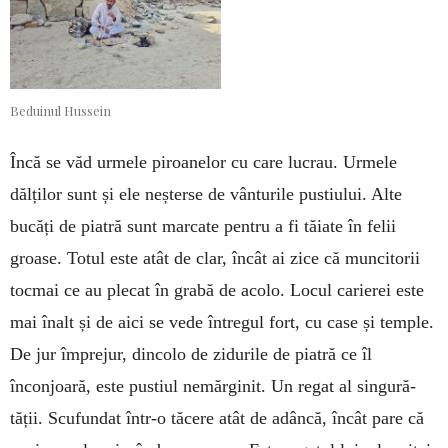
Beduinul Hussein
Încă se văd urmele piroanelor cu care lucrau. Urmele
dălților sunt și ele neșterse de vânturile pustiului. Alte
bucăți de piatră sunt marcate pentru a fi tăiate în felii
groase. Totul este atât de clar, încât ai zice că muncitorii
tocmai ce au plecat în grabă de acolo. Locul carierei este
mai înalt și de aici se vede întregul fort, cu case și temple.
De jur împrejur, dincolo de zidurile de piatră ce îl
înconjoară, este pus­tiul nemărginit. Un regat al singu­ră­
tății. Scufundat într-o tăcere atât de adân­că, încât pare că