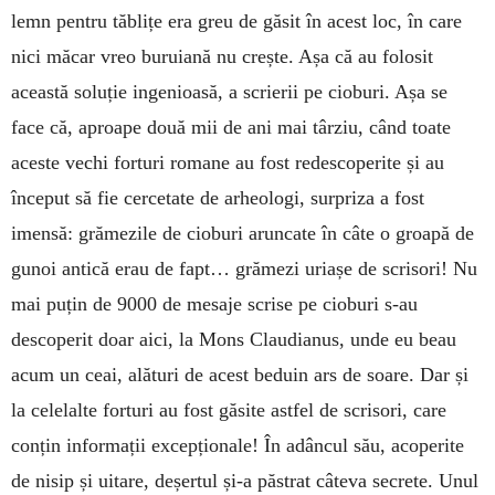
lemn pentru tăblițe era greu de găsit în acest loc, în care
nici măcar vreo buruiană nu crește. Așa că au folosit
această soluție ingenioasă, a scrierii pe cioburi. Așa se
face că, aproape două mii de ani mai târziu, când toate
aceste vechi for­turi romane au fost redescoperite și au
început să fie cercetate de arheologi, surpriza a fost
imensă: grămezile de cioburi aruncate în câte o groapă de
gunoi antică erau de fapt… grămezi uriașe de scrisori! Nu
mai puțin de 9000 de mesaje scrise pe cioburi s-au
descoperit doar aici, la Mons Claudianus, unde eu beau
acum un ceai, alături de acest beduin ars de soare. Dar și
la celelalte forturi au fost găsite astfel de scrisori, care
conțin informații excepțio­nale! În adâncul său, acoperite
de nisip și uitare, deșertul și-a păstrat câteva secrete. Unul