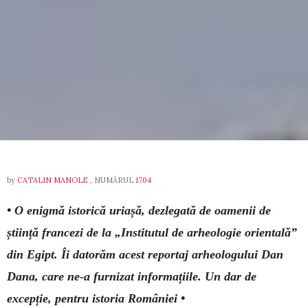
by
CATALIN MANOLE
, NUMĂRUL
1704
• O enigmă istorică uriașă, dezlegată de oamenii de
știință francezi de la „Institutul de arheologie ori­en­tală”
din Egipt. Îi datorăm acest reportaj ar­heo­logului Dan
Dana, care ne-a furnizat infor­mațiile. Un dar de
excepție, pentru istoria României •