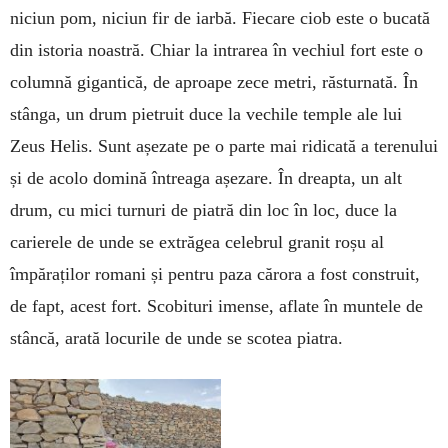
niciun pom, niciun fir de iarbă. Fiecare ciob este o bucată
din istoria noastră. Chiar la intrarea în vechiul fort este o
columnă gigantică, de aproape zece metri, răsturnată. În
stânga, un drum pietruit duce la vechile temple ale lui
Zeus Helis. Sunt așezate pe o parte mai ridicată a terenului
și de acolo domină întreaga așezare. În dreapta, un alt
drum, cu mici turnuri de piatră din loc în loc, duce la
carierele de unde se extrăgea celebrul gra­nit roșu al
împăraților romani și pentru paza cărora a fost construit,
de fapt, acest fort. Scobituri imense, aflate în muntele de
stâncă, arată locurile de unde se scotea piatra.