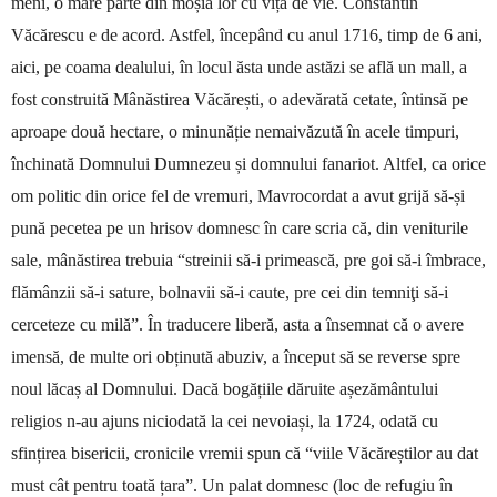
meni, o mare parte din moșia lor cu viță de vie. Constantin
Văcărescu e de acord. Astfel, începând cu anul 1716, timp de 6 ani,
aici, pe coama dealului, în locul ăsta unde astăzi se află un mall, a
fost construită Mânăstirea Văcărești, o adevărată cetate, în­tinsă pe
aproape două hectare, o minunăție ne­maivăzută în acele timpuri,
închinată Domnului Dumnezeu și domnului fanariot. Altfel, ca orice
om politic din orice fel de vremuri, Mavrocordat a avut grijă să-și
pună pecetea pe un hrisov domnesc în care scria că, din veniturile
sale, mânăstirea trebuia “streinii să-i primească, pre goi să-i îmbrace,
flămânzii să-i sature, bolnavii să-i caute, pre cei din temniţi să-i
cerceteze cu milă”. În traducere liberă, asta a însemnat că o avere
imensă, de multe ori ob­ținută abuziv, a început să se reverse spre
noul lăcaș al Domnului. Dacă bogățiile dăruite așeză­mân­tului
religios n-au ajuns niciodată la cei ne­voiași, la 1724, odată cu
sfințirea bisericii, cronicile vremii spun că “viile Văcăreștilor au dat
must cât pentru toată țara”. Un palat dom­nesc (loc de re­fugiu în