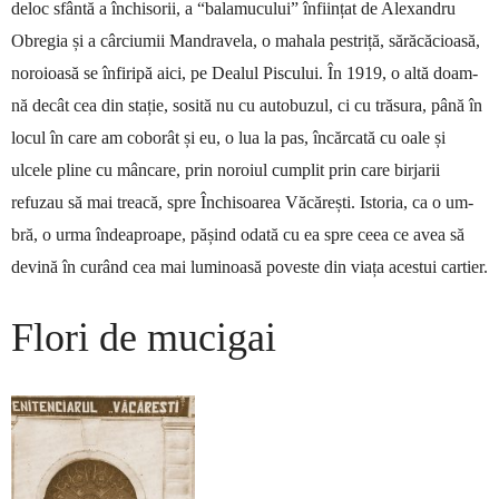
deloc sfân­tă a închisorii, a “bala­mucului” în­ființat de Alexan­dru
Obregia și a cârciumii Mandravela, o ma­hala pestriță, sără­căcioasă,
noro­ioasă se înfiripă aici, pe Dealul Pis­cului. În 1919, o altă doam­
nă decât cea din stație, sosită nu cu au­tobuzul, ci cu trăsura, până în
locul în care am co­borât și eu, o lua la pas, încărcată cu oale și
ulcele pli­ne cu mâncare, prin noroiul cumplit prin care bir­jarii
refuzau să mai treacă, spre Închisoarea Văcă­rești. Istoria, ca o um­
bră, o urma îndeaproape, pă­șind odată cu ea spre ceea ce avea să
devină în curând cea mai luminoasă poveste din viața acestui cartier.
Flori de mucigai