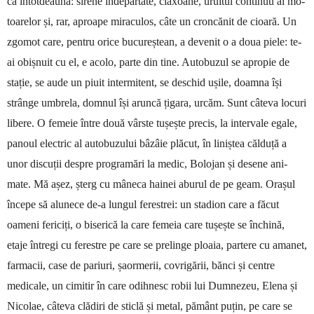
ca întotdeauna: sirene înde­părtate, claxoane, uruitul continuu al mo­
toa­relor și, rar, aproa­pe miraculos, câte un croncănit de cioară. Un
zgomot care, pen­tru orice bucureștean, a devenit o a doua piele: te-
ai obișnuit cu el, e acolo, parte din tine. Autobuzul se apro­pie de
stație, se aude un piuit intermitent, se deschid ușile, doam­na își
strânge um­brela, domnul își aruncă țigara, urcăm. Sunt câteva locuri
libere. O femeie între două vârs­te tușește pre­cis, la intervale egale,
pa­noul electric al autobuzului bâzâie plăcut, în liniștea călduță a
unor discuții despre programări la medic, Bolojan și desene ani­
mate. Mă așez, șterg cu mâneca hainei aburul de pe geam. Orașul
începe să alunece de-a lungul ferestrei: un stadion care a făcut
oameni fericiți, o biserică la care femeia care tușește se în­chină,
etaje întregi cu fe­restre pe care se prelinge ploaia, partere cu amanet,
farmacii, case de pariuri, șaormerii, co­vrigării, bănci și centre
medicale, un ci­­mitir în care odihnesc robii lui Dum­nezeu, Elena și
Nicolae, câteva clădiri de sticlă și metal, pământ puțin, pe care se