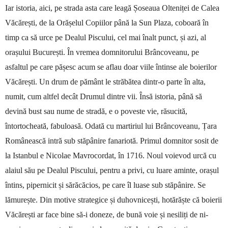
Iar istoria, aici, pe strada asta care leagă Șo­seaua Olteniței de Calea
Văcărești, de la Orășelul Co­piilor până la Sun Plaza, coboară în
timp ca să urce pe Dealul Piscului, cel mai înalt punct, și azi, al
orașului Bucu­rești. În vremea dom­ni­torului Brâncoveanu, pe
asfaltul pe care pășesc acum se aflau doar viile în­tinse ale boierilor
Văcă­rești. Un drum de pământ le străbătea dintr-o parte în alta,
numit, cum altfel decât Drumul dintre vii. Însă istoria, până să
devină bust sau nume de stradă, e o poveste vie, răsucită,
întortocheată, fabu­loasă. Odată cu martiriul lui Brâncoveanu, Țara
Românească intră sub stăpânire fanariotă. Primul dom­nitor sosit de
la Istanbul e Nicolae Mavro­cor­dat, în 1716. Noul voievod urcă cu
alaiul său pe Dealul Piscului, pentru a privi, cu luare aminte, orașul
întins, pipernicit și sărăcăcios, pe care îl luase sub stăpânire. Se
lămurește. Din motive strategice și duhovnicești, hotărăște că boie­rii
Văcărești ar fa­ce bine să-i doneze, de bună voie și nesiliți de ni­