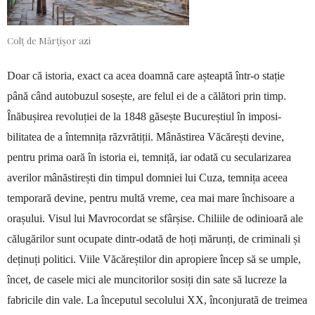
Colț de Mărțișor azi
Doar că istoria, exact ca acea doamnă care așteaptă într-o stație
până când au­tobuzul so­sește, are felul ei de a călători prin timp.
Înăbușirea revoluției de la 1848 găsește Bucureștiul în imposi­
bilitatea de a întemnița răzvrătiții. Mânăs­tirea Văcă­rești devine,
pentru prima oară în istoria ei, temniță, iar odată cu secula­ri­zarea
averilor mâ­năstirești din timpul domniei lui Cuza, temnița aceea
tem­po­rară devi­ne, pentru multă vreme, cea mai mare închi­soa­re a
orașului. Visul lui Ma­vro­­cordat se sfârșise. Chiliile de odi­nioară ale
călugărilor sunt ocupate dintr-odată de hoți mă­runți, de cri­mi­nali și
deținuți po­litici. Viile Văcă­reș­tilor din apro­piere încep să se umple,
încet, de casele mici ale mun­citorilor sosiți din sate să lu­creze la
fabricile din vale. La începutul secolului XX, încon­jurată de treimea