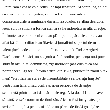
Unire, țara avea nevoie, totuși, de țapi ispășitori. Și pentru că, atunci
ca și acum, marii dregători, cei cu ade­vărat vinovați pentru
compromisurile și umilințele din anii războiului, se aflau deasupra
legii, soluția simplă a fost ca atenția să fie îndreptată în altă di­recție.
În fruntea acelor oameni care au plătit pentru păcatele altora s-au
aflat bătrânul scriitor Ioan Slavici și jurnalistul și poetul de mare
talent (încă nedebutat pe atunci într-un volum), Tudor Arghezi.
Dacă pentru Slavici, un obișnuit al închisorilor, penitența nu-i putea
știrbi în niciun fel demnitatea, “gă­sindu-se” (așa cum avea să-l
portretizeze Ar­ghezi, într-un articol din 1943, publicat în ziarul Vre­
mea) “pietrificat în starea de insensibilitate a se­rio­zității liniștite”,
pentru mai tânărul său confrate, acea perioadă de detenție –
schimbată printr-un act de mărinimie regală, la doar 11 luni – avea
să cân­tă­rească enorm în destinul său. Aici au fost ima­gi­nate, apoi
scrise “cu unghia pe tencuială/ pe un pă­rete de firidă goală,/ pe