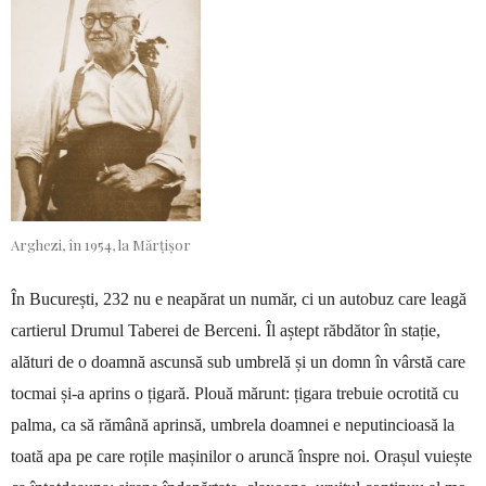
Arghezi, în 1954, la Mărțișor
În București, 232 nu e neapărat un număr, ci un autobuz care leagă
cartierul Drumul Taberei de Ber­ceni. Îl aștept răbdător în stație,
alături de o doamnă ascunsă sub umbrelă și un domn în vârstă care
tocmai și-a aprins o țigară. Plouă mă­runt: țigara trebuie ocrotită cu
palma, ca să rămână aprinsă, umbrela doamnei e nepu­tin­cioasă la
toată apa pe care roțile ma­și­nilor o aruncă înspre noi. Ora­șul vuiește