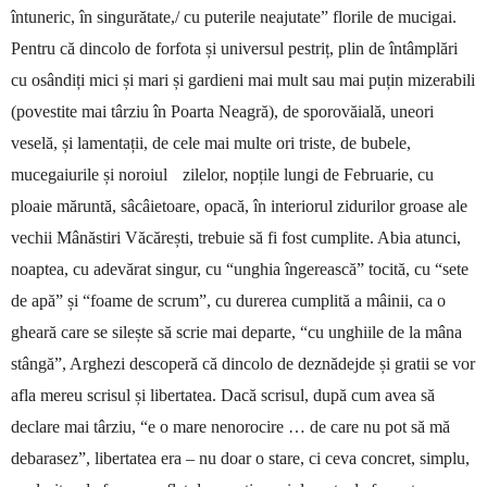
întuneric, în singu­rătate,/ cu puterile neajutate” florile de mucigai.
Pentru că dincolo de forfota și universul pestriț, plin de în­tâmplări
cu osândiți mici și mari și gardieni mai mult sau mai puțin mizerabili
(povestite mai târziu în Poarta Neagră), de sporovăială, uneori
veselă, și lamentații, de cele mai multe ori triste, de bubele,
mucegaiurile și noroiul zilelor, nopțile lungi de Fe­brua­rie, cu
ploaie măruntă, sâcâietoare, opacă, în in­teriorul zidurilor groase ale
vechii Mânăstiri Vă­cărești, trebuie să fi fost cumplite. Abia atunci,
noap­tea, cu adevărat singur, cu “unghia îngerească” tocită, cu “sete
de apă” și “foame de scrum”, cu du­rerea cumplită a mâinii, ca o
gheară care se silește să scrie mai departe, “cu unghiile de la mâna
stân­gă”, Arghezi descoperă că dincolo de deznădejde și gratii se vor
afla mereu scrisul și li­ber­tatea. Dacă scrisul, după cum avea să
declare mai târziu, “e o mare nenorocire … de care nu pot să mă
debarasez”, libertatea era – nu doar o stare, ci ceva concret, simplu,