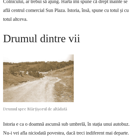
Col­­nicului, ar trebui să ajung. Har­ta îmi spune că drept înainte se
află centrul comercial Sun Plaza. Is­toria, însă, spune cu totul și cu
totul altceva.
Drumul dintre vii
Drumul spre Mărțișorul de altădată
Istoria e ca o doamnă ascunsă sub umbrelă, în stația unui auto­buz.
Nu-i vei afla niciodată po­ves­tea, dacă treci indiferent mai de­parte.