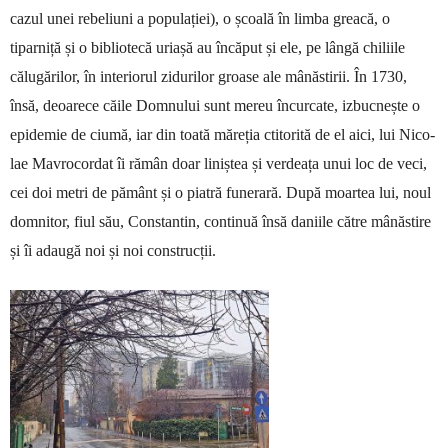
cazul unei re­be­liuni a populației), o școală în limba grea­că, o
tiparniță și o bibliotecă uriașă au în­căput și ele, pe lângă chiliile
călugărilor, în in­teriorul zidurilor groase ale mânăs­ti­rii. În 1730,
însă, de­oarece căile Domnului sunt mereu încurca­te, izbucnește o
epide­mie de ciumă, iar din toată măreția ctito­rită de el aici, lui Ni­co­
lae Mavro­cor­dat îi rămân doar liniștea și verdeața unui loc de veci,
cei doi metri de pământ și o piatră fu­nerară. După moartea lui, noul
domni­tor, fiul său, Constantin, continuă însă daniile către mânăstire
și îi adaugă noi și noi construcții.