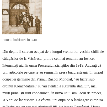
Poarta închisorii în 1940
Din deținuții care au ocupat de-a lungul vremu­rilor vechile chilii ale
călugărilor de la Văcărești, printre cei mai renumiți au fost cei
întemnițați aici în urma Procesului Ziariștilor din 1919. Acuzați că
prin articolele pe care le-au semnat în presa bucu­reșteană, în timpul
ocupației germane din Primul Război Mondial, “au lucrat sub
ordinul Koman­da­turei” și “au atentat la siguranța statului”, mai
mulți jurnaliști sunt condamnați, în urma unui simulacru de proces,
la 5 ani de închisoare. La câteva luni du­pă ce o înfrângere cumplită
se încheiase cu cea mai glorioasă filă din istoria României, Marea