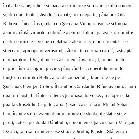
înalță betoane, schele și macarale, umbrele sub care se află oameni
și, din nou, toate astea de la capăt și mai de­parte, până pe Calea
Raho­vei. Încet, însă, odată cu Șoseaua Viilor, orașul se schimbă:
apar mai întâi zidurile mo­horâte ale unor fabrici părăsite, iar prin­tre
clădirile micuțe – vestigii delabrate ale unor vremuri trecute – se
strecoară, a­proape neverosimil, câte un teren viran care își așteaptă
cumpărătorii. Ora­șul pulsează strident, învăl­mă­șit, imposibil de
cuprins într-o sin­gură privire, până când e acoperit din nou de
liniștea cimitirului Bellu, apoi de zumzetul și blocurile de pe
Șoseaua Olteniței. Co­bor. Îl salut pe Constantin Brânco­vea­nu, acum
doar un bust aflat într-o inter­secție uriașă, traversez, mă opresc la
poarta Orășelului Copiilor, apoi (exact ca scriitorul Mihail Se­bas­
tian, înainte să fi devenit doar un nume de stradă, de stație și de
parc), cotesc pe strada Dâmbului, spre intersecția cu strada Mărțișor.
De aici, fără să mă intereseze stră­zile Jirului, Pajiștei, Stânei sau