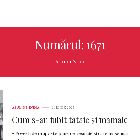
Numărul: 1671
Adrian Nour
ASUL DE INIMĂ
11 IUNIE 2025
Cum s-au iubit tataie și mamaie
• Povești de dragoste pline de veșnicie și care nu se mai