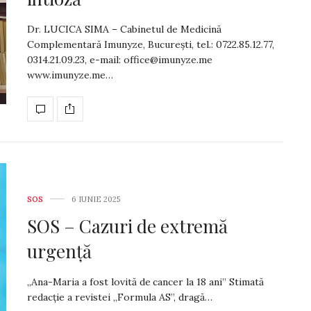
Dr. LUCICA SIMA – Cabinetul de Medicină
Complementară Imunyze, Bucureşti, tel.: 0722.85.12.77,
0314.21.09.23, e-mail:
office@imunyze.me
www.imunyze.me…
SOS
6 IUNIE 2025
SOS – Cazuri de extremă
urgență
„Ana-Maria a fost lovită de cancer la 18 ani” Stimată
redacție a revistei „Formula AS”, dragă…