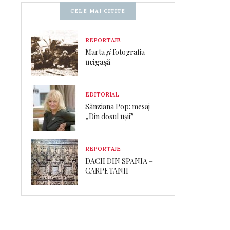
CELE MAI CITITE
REPORTAJE
Marta
și
fotografia
ucigașă
EDITORIAL
Sânziana Pop: mesaj
„Din dosul ușii”
REPORTAJE
DACII DIN SPANIA –
CARPETANII