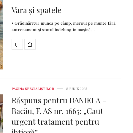
Vara și spatele
• Grădinăritul, munca pe câmp, mersul pe munte fără
antre­na­ment și statul îndelung în mașină,…
PAGINA SPECIALIȘTILOR
8 IUNIE 2025
Răspuns pentru DANIELA –
Bacău, F. AS nr. 1665: „Caut
urgent tratament pentru
ihtioză”