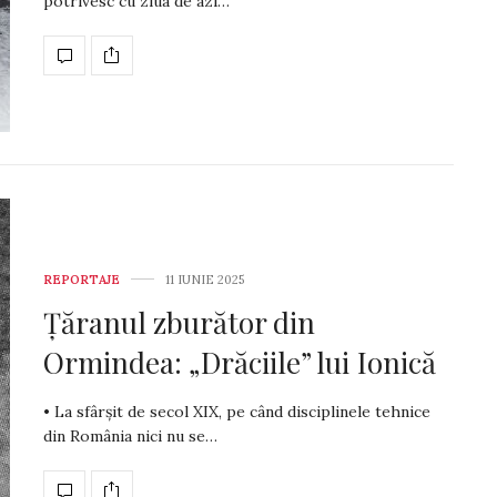
potrivesc cu ziua de azi…
REPORTAJE
11 IUNIE 2025
Țăranul zburător din
Ormindea: „Drăciile” lui Ionică
• La sfârșit de secol XIX, pe când disciplinele tehnice
din România nici nu se…