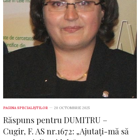
PAGINA SPECIALIȘTILOR
20 OCTOMBRIE 2025
Răspuns pentru DUMITRU –
Cugir, F. AS nr.1672: „Ajutați-mă să