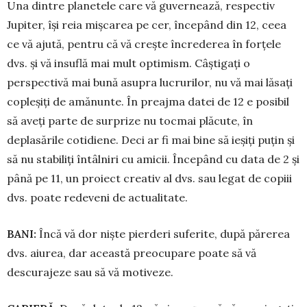
Una dintre planetele care vă guvernează, respectiv
Jupiter, își reia mișcarea pe cer, începând din 12, ceea
ce vă ajută, pentru că vă crește încrederea în forțele
dvs. și vă insuflă mai mult optimism. Câștigați o
perspectivă mai bună asupra lucrurilor, nu vă mai lăsați
copleșiți de amănunte. În preajma datei de 12 e posibil
să aveți parte de surprize nu tocmai plăcute, în
deplasările cotidiene. Deci ar fi mai bine să ieșiți puțin și
să nu stabiliți întâlniri cu amicii. Începând cu data de 2 și
până pe 11, un proiect creativ al dvs. sau legat de copiii
dvs. poate redeveni de actualitate.
BANI:
Încă vă dor niște pierderi suferite, du­pă părerea
dvs. aiurea, dar această preo­cupare poate să vă
descurajeze sau să vă motiveze.