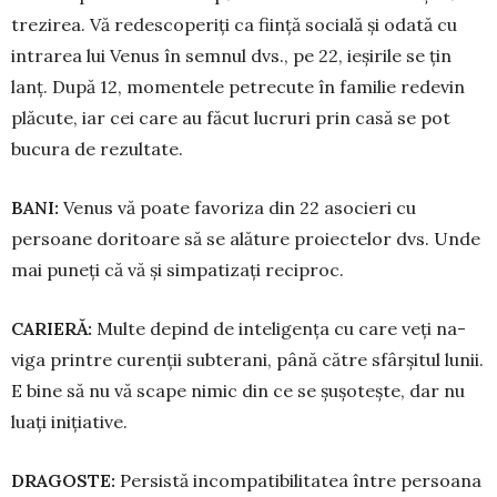
trezirea. Vă re­des­co­periți ca ființă socială și odată cu
intrarea lui Venus în semnul dvs., pe 22, ieșirile se țin
lanț. După 12, mo­mentele pe­­trecute în familie re­de­vin
plăcute, iar cei ca­re au făcut lucruri prin casă se pot
bucura de rezultate.
BANI:
Venus vă poate favo­ri­za din 22 asocieri cu
persoane do­ritoare să se alăture proiectelor dvs. Unde
mai puneți că vă și simpatizați reciproc.
CARIER
Ă
:
Multe depind de in­te­ligența cu care veți na­
viga printre curenții subterani, până către sfârșitul lunii.
E bine să nu vă scape nimic din ce se șu­șo­tește, dar nu
luați inițiative.
DRAGOSTE:
Persistă incom­pa­ti­bilitatea între per­soa­na