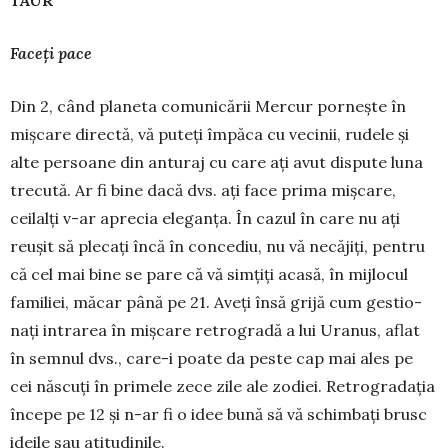
TAUR
Faceți pace
Din 2, când planeta co­mu­ni­că­rii Mercur pornește în
mișcare directă, vă puteți împăca cu vecinii, rudele și
alte persoane din anturaj cu care ați avut dispute luna
trecută. Ar fi bine dacă dvs. ați face prima miș­care,
ceilalți v-ar aprecia eleganța. În cazul în care nu ați
reușit să plecați încă în concediu, nu vă necăjiți, pen­tru
că cel mai bine se pare că vă simțiți acasă, în mijlocul
familiei, măcar pâ­nă pe 21. Aveți însă grijă cum ges­tio­
nați intra­rea în mișcare retrogradă a lui Uranus, aflat
în semnul dvs., care-i poate da peste cap mai ales pe
cei năs­cuți în primele zece zile ale zodiei. Retro­gra­dația
începe pe 12 și n-ar fi o idee bună să vă schimbați brusc
ideile sau atitudinile.