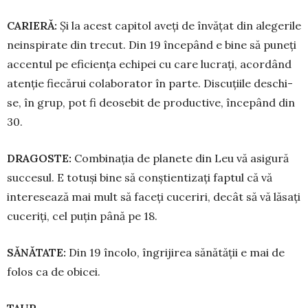
CARIER
Ă
:
Și la acest capitol aveți de învățat din alegerile
neinspirate din trecut. Din 19 începând e bine să puneți
ac­centul pe eficiența echipei cu care lucrați, acordând
atenție fiecărui co­laborator în parte. Discuțiile des­chi­
se, în grup, pot fi deosebit de pro­ductive, începând din
30.
DRAGOSTE:
Combinația de pla­­nete din Leu vă asi­gură
succesul. E totuși bine să conștientizați faptul că vă
intere­sează mai mult să faceți cuceriri, decât să vă lăsați
cuceriți, cel puțin până pe 18.
S
Ă
N
Ă
TATE:
Din 19 încolo, îngrijirea sănătății e mai de
folos ca de obicei.