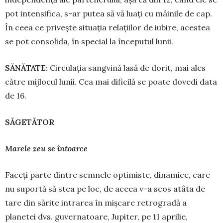
pot intensifica, s-ar putea să vă luați cu mâinile de cap.
În ceea ce privește si­tua­ția relațiilor de iubire, acestea
se pot conso­lida, în special la începutul lunii.
S
Ă
N
Ă
TATE:
Circulația sangvină lasă de dorit, mai ales
către mijlocul lunii. Cea mai dificilă se poate dovedi data
de 16.
S
Ă
GET
Ă
TOR
Marele zeu se întoarce
Faceți parte dintre sem­nele optimiste, dina­mi­ce, care
nu suportă să stea pe loc, de aceea v-a scos atâta de
tare din sărite intrarea în mișcare retrogradă a
planetei dvs. guvernatoare, Jupiter, pe 11 aprilie,