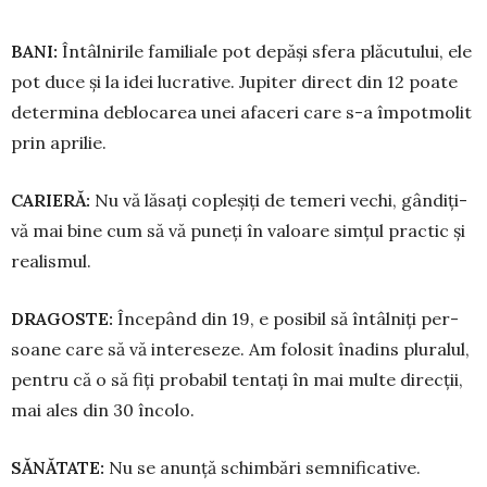
BANI:
Întâlnirile familiale pot depăși sfera plăcutului, ele
pot duce și la idei lucrative. Jupiter direct din 12 poate
determina deblo­carea unei afaceri care s-a împotmolit
prin aprilie.
CARIER
Ă
:
Nu vă lăsați copleșiți de temeri vechi, gân­diți-
vă mai bine cum să vă puneți în valoare simțul practic și
realismul.
DRAGOSTE:
Începând din 19, e posibil să întâlniți per­
soane care să vă intereseze. Am folosit înadins pluralul,
pentru că o să fiți probabil tentați în mai multe direc­ții,
mai ales din 30 încolo.
S
Ă
N
Ă
TATE:
Nu se anunță schim­bări semni­ficative.