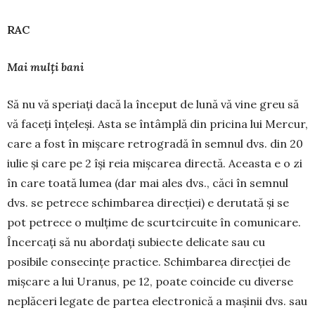
RAC
Mai mulți bani
Să nu vă speriați dacă la în­ceput de lună vă vine greu să
vă faceți înțeleși. Asta se întâmplă din pricina lui Mercur,
care a fost în mișcare retrogradă în semnul dvs. din 20
iulie și care pe 2 își reia mișcarea directă. Aceasta e o zi
în care toată lumea (dar mai ales dvs., căci în semnul
dvs. se pe­tre­ce schimbarea direcției) e de­ru­tată și se
pot petrece o mulțime de scurtcircuite în comunicare.
Încercați să nu abordați subiecte delicate sau cu
posibile consecințe practice. Schimbarea direcției de
miș­care a lui Uranus, pe 12, poate coincide cu diverse
neplăceri legate de partea electronică a mașinii dvs. sau