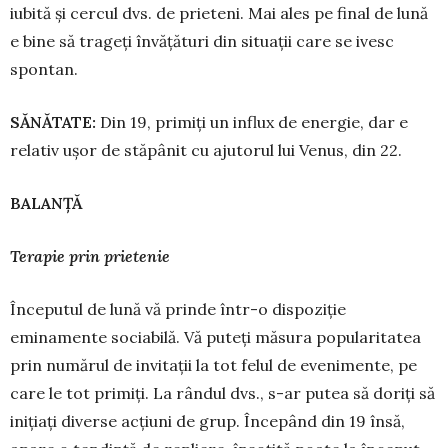
iubită și cercul dvs. de pri­e­teni. Mai ales pe final de lună
e bine să trageți învățături din situații care se ivesc
spontan.
S
Ă
N
Ă
TATE:
Din 19, primiți un influx de energie, dar e
relativ ușor de stăpânit cu aju­torul lui Venus, din 22.
BALAN
ȚĂ
Terapie prin prietenie
Începutul de lună vă prinde într-o dispoziție
eminamente sociabilă. Vă puteți măsura popularitatea
prin numărul de in­vi­tații la tot felul de evenimente, pe
care le tot pri­miți. La rândul dvs., s-ar putea să doriți să
inițiați diverse ac­țiuni de grup. Începând din 19 însă,