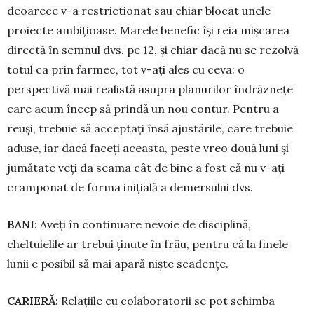
deoarece v-a restrictionat sau chiar blocat unele
proiecte ambițioase. Marele benefic își reia mișcarea
directă în semnul dvs. pe 12, și chiar dacă nu se rezolvă
totul ca prin farmec, tot v-ați ales cu ceva: o
perspectivă mai realistă asu­pra planurilor îndrăznețe
care acum încep să prin­dă un nou contur. Pentru a
reuși, trebuie să ac­ceptați însă ajustările, care trebuie
aduse, iar dacă faceți aceasta, peste vreo două luni și
jumătate veți da seama cât de bine a fost că nu v-ați
cram­ponat de forma inițială a demersului dvs.
BANI:
Aveți în continuare nevoie de dis­ciplină,
cheltuielile ar trebui ținute în frâu, pentru că la finele
lunii e posibil să mai apa­ră niște scadențe.
CARIER
Ă
:
Relațiile cu colaboratorii se pot schimba