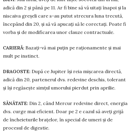
adică din 2 și până pe 11. Ar fi bine să vă uitați înapoi și la
niscaiva gre­șeli care s-au putut strecura luna trecută,
începând din 20, și să vă apu­cați să le corectați. Poate fi
vorba și de modificarea unor clauze con­trac­tuale.
CARIER
Ă
:
Bazați-vă mai pu­țin pe raționa­mente și mai
mult pe instinct.
DRAGOSTE:
După ce Ju­pi­ter își reia miș­carea directă,
adică din 20, par­tenerul dvs. redevine des­chis, tolerant
și își regăsește sim­țul umorului pierdut prin aprilie.
S
Ă
N
Ă
TATE:
Din 2, când Mercur redevine di­rect, e­ner­gia
dvs. curge mai eficient. Doar pe 2 e cazul să aveți grijă
de în­che­ie­turile bra­țelor, în special de umeri și de
procesul de digestie.