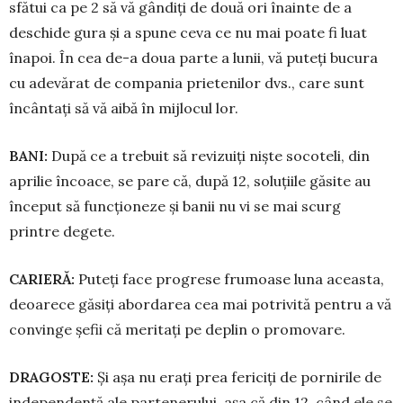
sfătui ca pe 2 să vă gândiți de două ori înainte de a
deschide gura și a spune ce­va ce nu mai poate fi luat
înapoi. În cea de-a doua parte a lunii, vă puteți bucura
cu adevărat de compania prietenilor dvs., care sunt
încântați să vă aibă în mijlocul lor.
BANI:
După ce a trebuit să revizuiți niște socoteli, din
aprilie încoace, se pare că, după 12, soluțiile găsite au
început să funcționeze și banii nu vi se mai scurg
printre degete.
CARIER
Ă
:
Puteți face progrese frumoase luna aceasta,
deoarece găsiți abordarea cea mai potrivită pentru a vă
convinge șefii că meritați pe deplin o promovare.
DRAGOSTE:
Și așa nu erați prea fe­riciți de pornirile de
in­dependență ale partenerului, așa că din 12, când ele se