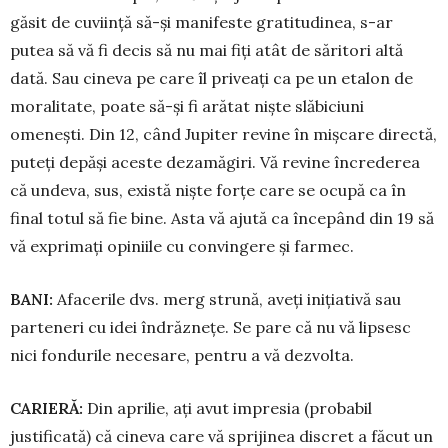
găsit de cuviință să-și ma­nifeste gratitudinea, s-ar
putea să vă fi decis să nu mai fiți atât de săritori altă
dată. Sau cineva pe care îl priveați ca pe un etalon de
moralitate, poate să-și fi arătat niște slăbiciuni
omenești. Din 12, când Ju­piter revine în mișcare directă,
puteți depăși aceste dezamăgiri. Vă revine încrederea
că undeva, sus, există niște forțe care se ocupă ca în
final totul să fie bine. Asta vă ajută ca începând din 19 să
vă exprimați opiniile cu convingere și farmec.
BANI:
Afacerile dvs. merg strună, aveți ini­ția­tivă sau
parteneri cu idei îndrăznețe. Se pare că nu vă lipsesc
nici fondurile necesare, pentru a vă dezvolta.
CARIER
Ă
:
Din aprilie, ați avut impresia (pro­babil
justificată) că cineva care vă spri­jinea discret a făcut un