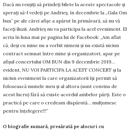
Dacă nu reuşiţi să prindeţi bilete la aceste spectacole şi
spe­raţi să-l vedeţi pe Andrieș, în decembrie la „Gala Om
bun” pe ale cărei afişe a apărut în primăvară, să nu vă
faceţi iluzii. Andrieş nu va participa la acel eveniment. El
scria în luna mai pe pagina lui de Facebook: „Am aflat
că, deşi cu mine nu a vorbit nimeni şi nu există niciun
contract semnat între mine şi organi­za­tori, apar pe
afişul con­certului OM BUN din 9 decembrie 2019…
evident, NU VOI PAR­TICIPA LA ACEST CONCERT şi la
niciun eveniment la care or­ganizatorii îşi permit să
folo­sească numele meu şi al altora (sunt convins de
acest lu­cru) fără să existe acordul ambelor părţi. Este o
practică pe care o credeam dispărută… mulţumesc
pentru înţe­le­gere!!!”
O biografie sumară, presărată pe alocuri cu