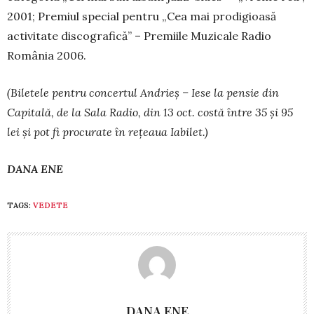
2001; Premiul special pen­tru „Cea mai prodigioasă
activitate disco­gra­fică” – Premiile Muzicale Radio
România 2006.
(Biletele pentru concertul Andrieș – Iese la pen­sie din
Capitală, de la Sala Radio, din 13 oct. costă între 35 şi 95
lei şi pot fi procurate în reţeaua Iabilet.)
DANA ENE
TAGS:
VEDETE
DANA ENE