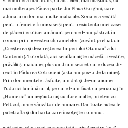
vremuri era mai întins, cu alt relief, mai mlăștinos, cu
mai multe ape. Făcea parte din Plasa Gorgani, care
aduna la un loc mai multe ma­halale. Zona era vestită
pentru femeile frumoase și pentru existența unei case
de plăceri erotice, amă­nunt pe care l-am păstrat în
roman prin povestea chi­ramelelor (cuvânt preluat din
„Creșterea și des­creș­terea Imperiului Otoman” a lui
Cantemir). Totodată, aici se aflau niște măcelării vestite,
pră­vă­lii și mai­dane, plus un drum secret care ducea di­
rect în Pă­du­rea Cotroceni (asta am pus-o de la mi­ne).
Prin docu­men­tele răsfoite, am dat și de-un anu­me
Tudorici lu­mânărarul, pe care l-am lăsat ca per­sonaj în
„Ho­meric”, un negustoraș cu ifose multe, prieten cu
Pelticul, mare vânzător de amnare. Dar toate astea le
puteți afla și din harta care însoțește romanul.
– Ai putea să ne spui ce reprezintă scrisul pen­tru tine?