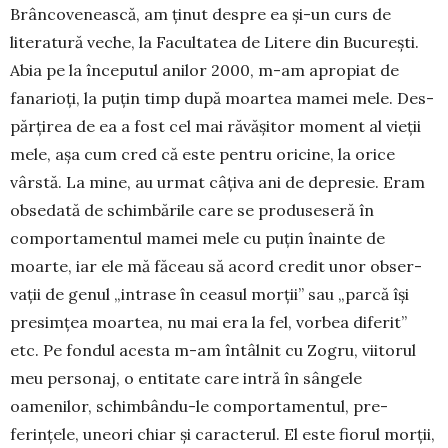
Brâncovenească, am ținut despre ea și-un curs de
literatură veche, la Facultatea de Litere din București.
Abia pe la începutul anilor 2000, m-am apropiat de
fanarioți, la puțin timp după moartea mamei mele. Des­
părțirea de ea a fost cel mai răvă­și­tor moment al vieții
mele, așa cum cred că este pentru oricine, la orice
vârstă. La mine, au urmat câțiva ani de depresie. E­ram
obsedată de schim­bă­rile care se pro­duseseră în
comporta­men­tul mamei me­le cu puțin înainte de
moar­te, iar ele mă făceau să acord credit unor obser­
vații de genul „intrase în ceasul morții” sau „parcă își
presimțea moartea, nu mai era la fel, vorbea di­ferit”
etc. Pe fondul acesta m-am întâlnit cu Zogru, viitorul
meu personaj, o entitate care intră în sân­gele
oamenilor, schimbându-le comportamentul, pre­
ferințele, une­ori chiar și caracterul. El este fiorul morții,