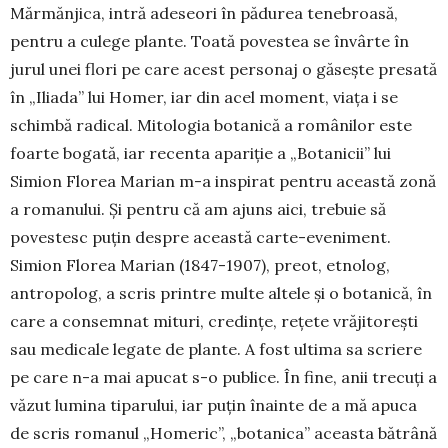
Mărmănjica, intră adeseori în pădurea tene­broasă,
pentru a culege plante. Toată povestea se învârte în
jurul unei flori pe care acest personaj o gă­sește presată
în „Iliada” lui Homer, iar din acel moment, viața i se
schimbă radical. Mitologia bo­tanică a românilor este
foarte bogată, iar recenta apa­riție a „Botanicii” lui
Simion Florea Marian m-a inspirat pentru această zonă
a romanului. Și pentru că am ajuns aici, trebuie să
povestesc puțin despre această carte-eveniment.
Simion Florea Ma­rian (1847-1907), preot, etnolog,
antropolog, a scris prin­tre multe altele și o botanică, în
care a con­sem­nat mituri, credințe, rețete vrăjitorești
sau me­dicale legate de plante. A fost ultima sa scriere
pe care n-a mai apucat s-o publice. În fine, anii trecuți a
văzut lumina tiparului, iar puțin înainte de a mă apu­ca
de scris romanul „Homeric”, „botanica” aceas­ta bă­trâ­­nă