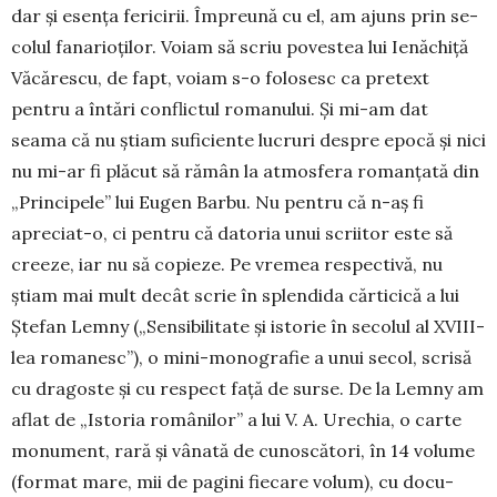
dar și esența fericirii. Împreună cu el, am ajuns prin se­
colul fanarioților. Voiam să scriu po­vestea lui Ienă­chiță
Văcărescu, de fapt, voiam s-o folosesc ca pre­text
pentru a întări conflictul roma­nului. Și mi-am dat
seama că nu știam suficiente lucruri despre epocă și nici
nu mi-ar fi plăcut să rămân la atmos­fera romanțată din
„Principele” lui Eugen Barbu. Nu pentru că n-aș fi
apreciat-o, ci pentru că datoria unui scriitor este să
creeze, iar nu să copieze. Pe vremea respectivă, nu
știam mai mult decât scrie în splendida cărticică a lui
Ștefan Lemny („Sensibi­litate și istorie în secolul al XVIII-
lea ro­manesc”), o mini-monografie a unui secol, scrisă
cu dragoste și cu respect față de surse. De la Lemny am
aflat de „Istoria românilor” a lui V. A. Urechia, o carte
mo­nument, rară și vânată de cunoscători, în 14 volume
(format mare, mii de pagini fiecare volum), cu do­cu­