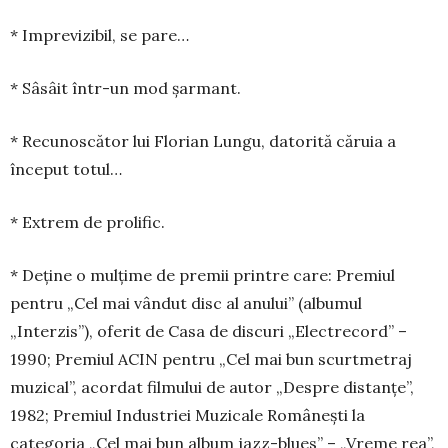
* Imprevizibil, se pare…
* Sâsâit într-un mod şarmant.
* Recunoscător lui Florian Lungu, da­torită căruia a
început totul…
* Extrem de prolific.
* Deţine o mulţime de premii printre care: Pre­miul
pentru „Cel mai vândut disc al anului” (albu­mul
„Interzis”), oferit de Casa de discuri „Elec­tre­cord” –
1990; Premiul ACIN pentru „Cel mai bun scurtmetraj
muzical”, acordat filmului de autor „Despre distanţe”,
1982; Premiul Industriei Muzi­cale Româneşti la
categoria „Cel mai bun album jazz-blues” – „Vreme rea”,