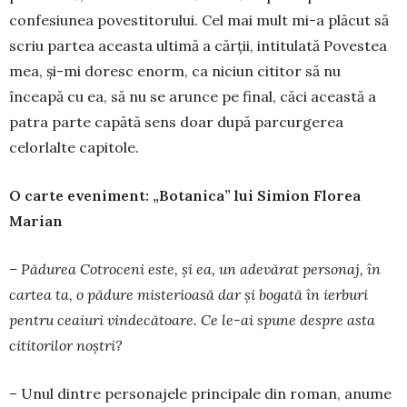
confesiunea po­ves­titorului. Cel mai mult mi-a plăcut să
scriu partea aceasta ultimă a cărții, in­titulată Po­ves­tea
mea, și-mi do­resc enorm, ca niciun cititor să nu
înceapă cu ea, să nu se arunce pe final, căci această a
patra parte capătă sens doar după parcurgerea
celorlalte capitole.
O carte eveniment: „Botanica” lui Simion Florea
Marian
– Pădurea Cotroceni este, și ea, un adevărat personaj, în
cartea ta, o pădure misterioasă dar și bogată în ierburi
pentru ceaiuri vindecătoare. Ce le-ai spune despre asta
cititorilor noștri?
– Unul dintre personajele principale din roman, anume