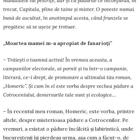
mahalalele lui pestrițe, dar și cu pădurile ce înconjurau, în
trecut, Capitala, pline de taine și mister. O poveste numai
bună de ascultat, în anotimpul acesta, când frun­zele se
pregătesc să se așeze pe trotuar.
„Moartea mamei m-a apropiat de fanarioți”
– Trăiești o toamnă activă! În vremea aceasta, a
campaniilor electorale, ai pornit și tu într-o cam­panie,
literară, ce-i drept, de promovare a ulti­mului tău roman,
„Homeric”. Și cum în el este vorba despre vechea pădure a
Cotroceniului, de­mersurile tale sunt și ecologice…
– În recentul meu roman, Homeric, este vorba, printre
altele, despre misterioasa pădure a Cotro­ce­nilor. Pe
vremuri, a existat o pădure încâlcită și la­birintică, unde
bucureștenii își pierdeau urma, așa cum a făcut-o, de