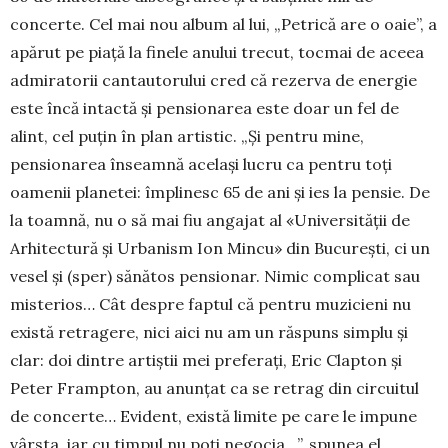
concerte. Cel mai nou album al lui, „Petrică are o oaie”, a
apărut pe piaţă la finele anului trecut, tocmai de aceea
admiratorii cantautorului cred că rezerva de energie
este încă intactă și pensionarea este doar un fel de
alint, cel puţin în plan artistic. „Și pentru mine,
pensionarea înseamnă același lucru ca pentru toți
oamenii planetei: împlinesc 65 de ani și ies la pensie. De
la toamnă, nu o să mai fiu angajat al «Universității de
Arhitectură și Ur­banism Ion Mincu» din București, ci un
vesel și (sper) sănătos pensionar. Nimic complicat sau
mis­terios… Cât despre faptul că pentru muzicieni nu
există retragere, nici aici nu am un răspuns simplu și
clar: doi dintre artiștii mei preferați, Eric Clap­ton și
Peter Frampton, au anunțat ca se retrag din circuitul
de concerte… Evident, există limite pe ca­re le impune
vârsta, iar cu timpul nu poți nego­cia…”, spunea el.