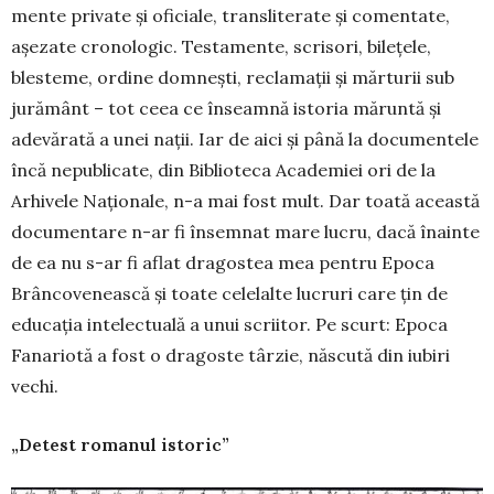
mente private și oficiale, trans­li­terate și co­men­tate,
așezate cronologic. Testamente, scrisori, bile­țe­le,
blesteme, ordine domnești, recla­ma­ții și măr­tu­rii sub
jurământ – tot ceea ce în­seamnă istoria măruntă și
adevărată a unei nații. Iar de aici și până la documentele
încă nepublicate, din Biblioteca Academiei ori de la
Arhivele Naționale, n-a mai fost mult. Dar toată această
documentare n-ar fi în­semnat mare lucru, dacă înainte
de ea nu s-ar fi aflat dragostea mea pentru Epoca
Brân­co­ve­neas­că și toate celelalte lucruri care țin de
edu­cația in­te­lec­tuală a unui scriitor. Pe scurt: Epoca
Fana­rio­tă a fost o dragoste târzie, născută din iubiri
vechi.
„Detest romanul istoric”