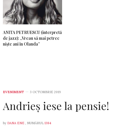
ANITA PETRUESCU (interpretă
de jazz): „Vreau să mai petrec
niște ani în Olanda”
EVENIMENT
3 OCTOMBRIE 2019
Andrieș iese la pensie!
by
DANA ENE
, NUMĂRUL
1384