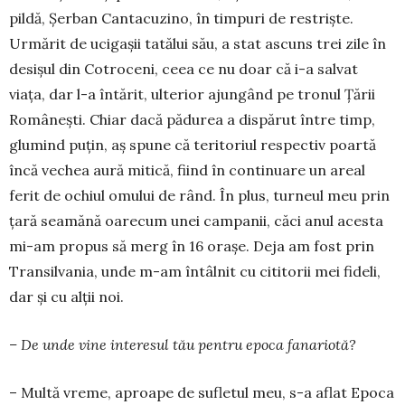
pildă, Șerban Cantacuzino, în tim­puri de restriște.
Urmărit de ucigașii tatălui său, a stat ascuns trei zile în
desișul din Cotroceni, ceea ce nu doar că i-a salvat
viața, dar l-a întărit, ulterior ajun­­gând pe tronul Țării
Românești. Chiar dacă pă­durea a dispărut între timp,
glumind puțin, aș spune că teritoriul respectiv poartă
încă vechea aură mi­tică, fiind în continuare un areal
ferit de ochiul omului de rând. În plus, turneul meu prin
țară sea­mă­nă oare­cum unei campanii, căci anul acesta
mi-am propus să merg în 16 orașe. Deja am fost prin
Transilvania, unde m-am întâlnit cu cititorii mei fideli,
dar și cu alții noi.
– De unde vine interesul tău pentru epoca fanariotă?
– Multă vreme, aproape de sufletul meu, s-a aflat Epoca