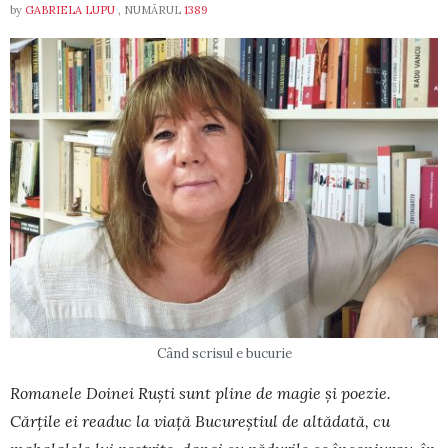
by
GABRIELA LUPU
, NUMĂRUL
1389
Când scrisul e bucurie
Romanele Doinei Ruști sunt pline de ma­gie și poezie.
Cărțile ei readuc la viață Bucureștiul de altădată, cu