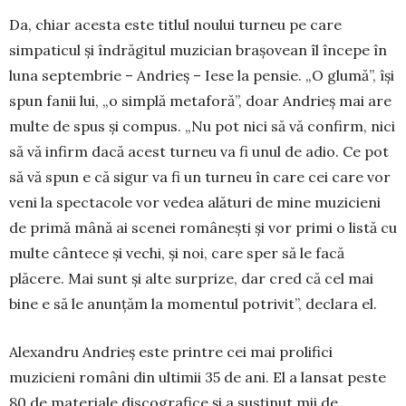
Da, chiar acesta este titlul noului turneu pe care
simpaticul și îndrăgitul muzi­cian braşovean îl începe în
luna septem­brie – Andrieș – Iese la pensie. „O glumă”, își
spun fanii lui, „o simplă metaforă”, doar Andrieș mai are
multe de spus și compus. „Nu pot nici să vă con­firm, nici
să vă infirm dacă acest turneu va fi unul de adio. Ce pot
să vă spun e că sigur va fi un turneu în care cei care vor
veni la spectacole vor vedea alături de mine muzicieni
de primă mână ai scenei românești și vor primi o listă cu
multe cântece și vechi, și noi, care sper să le facă
plăcere. Mai sunt și alte surprize, dar cred că cel mai
bine e să le anunțăm la momentul potrivit”, declara el.
Alexandru Andrieș este printre cei mai prolifici
muzicieni români din ultimii 35 de ani. El a lansat peste
80 de materiale discografice și a susţinut mii de