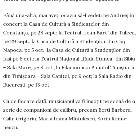
Până una-alta, mai aveţi ocazia să-l vedeţi pe Andrieş în
concert la Casa de Cultură a Sindica­telor din
Constanța, pe 28 sept.; la Teatrul „Jean Bart” din Tulcea,
pe 29 sept.; la Casa de Cultură a Studenţilor din Cluj
Napoca, pe 5 oct.; la Casa de Cultură a Studenților din
Iași pe 6 oct.; la Teatrul Național „Radu Stanca” din Sibiu
– Sala Mare, pe 8 oct.; la Filarmonica Banatul Timişoara
din Timişoara – Sala Capitol, pe 9 oct; la Sala Radio din
București, pe 13 oct.
Ca de fiecare dată, muzicia­nul va fi însoţit pe scenă de o
serie de companioni de calibru, precum Berti Bar­bera,
Călin Grigoriu, Maria Ioa­na Mîntu­lescu, Sorin Roma­
nescu.