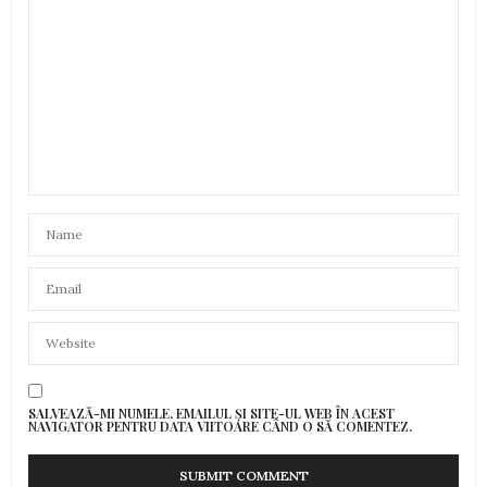
SALVEAZĂ-MI NUMELE, EMAILUL ȘI SITE-UL WEB ÎN ACEST
NAVIGATOR PENTRU DATA VIITOARE CÂND O SĂ COMENTEZ.