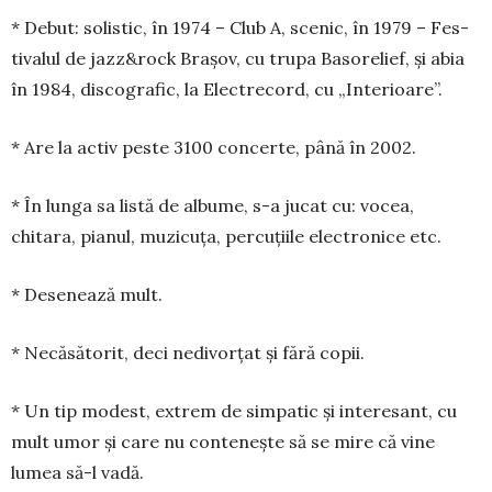
* Debut: solistic, în 1974 – Club A, scenic, în 1979 – Fes­
tivalul de jazz&rock Bra­şov, cu trupa Basorelief, şi abia
în 1984, discografic, la Electre­cord, cu „Interioare”.
* Are la activ pes­te 3100 concerte, până în 2002.
* În lun­ga sa listă de al­bu­me, s-a jucat cu: vocea,
chitara, pianul, muzi­cu­ţa, percuţiile elec­tro­nice etc.
* Desenează mult.
* Necăsătorit, deci nedivor­ţat şi fără co­pii.
* Un tip modest, extrem de simpatic şi interesant, cu
mult umor şi care nu con­teneşte să se mire că vine
lumea să-l vadă.