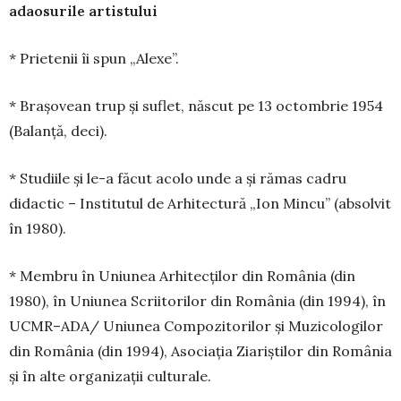
adaosurile artistului
* Prietenii îi spun „Alexe”.
* Braşovean trup şi suflet, născut pe 13 oc­tom­brie 1954
(Balanţă, deci).
* Studiile şi le-a făcut acolo unde a şi rămas cadru
didactic – Institutul de Arhitectură „Ion Mincu” (absolvit
în 1980).
* Membru în Uniunea Ar­hitecţilor din Româ­nia (din
1980), în Uniunea Scriitorilor din Româ­nia (din 1994), în
UCMR–ADA/ Uniunea Compozi­to­rilor şi Muzicologilor
din Ro­mânia (din 1994), Asociaţia Ziariştilor din România
şi în alte organizaţii culturale.