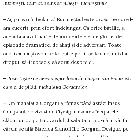
București. Cum ai ajuns să iu­bești Bucu­reș­tiul?
– Aș putea să declar că Bucureștiul este orașul pe care l-
am cucerit, prin efort îndelungat. Ca orice bătălie, și
aceasta a avut parte de momentele ei de glorie, de
episoade dramatice, de aliați și de adversari. Toate
acestea, ca și aventurile trăite pe străzile sale, îmi dau
dreptul să-l iubesc și să scriu despre el.
– Povestește-ne ceva despre locurile magice din București,
cum e, de pildă, mahalaua Gorganilor.
– Din mahalaua Gorgani a rămas pâ­nă astăzi însuși
Gorganul, de vizavi de Cișmigiu, as­cuns în spa­tele
clădirilor de pe Bulevardul Eli­sabeta, o mo­vilă în vârful
căreia se află Biserica Sfântul Ilie Gorgani. Desigur, pe