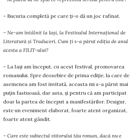
– Bucuria completă pe care ți-o dă un joc ra­fi­nat.
– Ne-am întâlnit la Iași, la Festivalul In­ter­național de
Literatură și Traduceri. Cum ți s-a părut ediția de anul
acesta a FILIT-ului?
– La Iași am început, cu acest festival, pro­mo­varea
romanului. Spre deosebire de prima ediție, la care de
asemenea am fost invitată, aceasta mi s-a părut mai
puțin fastuoasă, dar asta, și pentru că am participat
doar la partea de început a manifestărilor. Desigur,
este un eveniment elaborat, foar­te atent organizat,
foarte atent gândit.
– Care este subiectul viitorului tău roman, dacă nu e