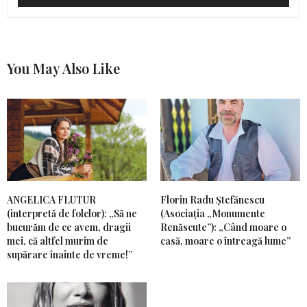
You May Also Like
ANGELICA FLUTUR
Florin Radu Ștefănescu
(interpretă de folclor): „Să ne
(Asociația „Monumente
bucurăm de ce avem, dragii
Renăscute”): „Când moare o
mei, că altfel murim de
casă, moare o întreagă lume”
supărare înainte de vreme!”