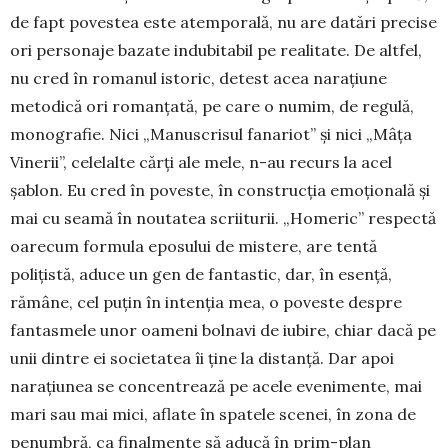
de fapt povestea este atemporală, nu are datări precise
ori personaje bazate indubitabil pe realitate. De altfel,
nu cred în romanul istoric, detest acea narațiune
metodică ori romanțată, pe care o numim, de regulă,
monografie. Nici „Manuscrisul fanariot” și nici „Mâța
Vinerii”, celelalte cărți ale mele, n-au recurs la acel
șablon. Eu cred în poveste, în construcția emoțională și
mai cu seamă în nou­tatea scriiturii. „Homeric” respectă
oarecum for­mula eposului de mistere, are tentă
polițistă, aduce un gen de fantastic, dar, în esență,
rămâne, cel puțin în intenția mea, o po­veste des­pre
fantas­me­­le unor oa­meni bol­­navi de iu­bi­re, chiar dacă pe
unii din­tre ei so­cie­tatea îi ține la dis­­tanță. Dar apoi
nara­țiu­nea se con­cen­trează pe acele eve­ni­mente, mai
mari sau mai mici, aflate în spa­tele sce­nei, în zona de
penum­bră, ca fi­nal­men­te să aducă în prim-plan