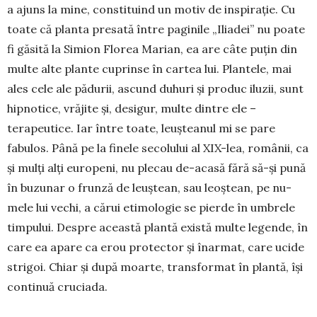
a ajuns la mine, constituind un mo­tiv de ins­pi­rație. Cu
toate că planta presată între pa­ginile „Iliadei” nu poate
fi găsită la Simion Florea Ma­rian, ea are câte puțin din
multe alte plante cuprinse în cartea lui. Plantele, mai
ales cele ale pă­durii, as­cund duhuri și produc iluzii, sunt
hipnotice, vrăjite și, desigur, multe dintre ele –
terapeutice. Iar între toate, leușteanul mi se pare
fabulos. Până pe la fi­nele secolului al XIX-lea, românii, ca
și mulți alți eu­ropeni, nu plecau de-acasă fără să-și pună
în bu­zunar o frunză de leuștean, sau leoștean, pe nu­
mele lui vechi, a cărui etimologie se pierde în um­brele
timpului. Despre această plantă există multe le­gende, în
care ea apare ca erou protector și înar­mat, care ucide
strigoi. Chiar și după moarte, trans­for­mat în plantă, își
continuă cruciada.