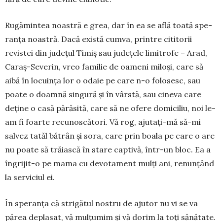
Rugămintea noastră e grea, dar în ea se află toată spe­
ranța noastră. Dacă exis­tă cumva, printre cititorii
revistei din județul Timiș sau județele limitrofe – Arad,
Caraș-Se­verin, vreo familie de oameni miloși, care să
aibă în locuința lor o odaie pe care n-o folosesc, sau
poate o doamnă singură și în vârstă, sau ci­neva care
deține o casă părăsită, care să ne ofere domiciliu, noi le-
am fi foarte recunoscători. Vă rog, ajutați-mă să-mi
salvez tatăl bătrân și sora, care prin boala pe care o are
nu poate să trăiască în stare captivă, într-un bloc. Ea a
îngrijit-o pe mama cu devotament mulți ani, renunțând
la serviciul ei.
În speranța că strigătul nostru de ajutor nu vi se va
părea deplasat, vă mulțumim și vă dorim la toți sănătate.