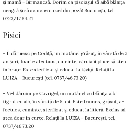
și ma­­mă – Bir­maneză. Do­rim ca piso­ia­șul să aibă blănița
nea­gră și să se­mene cu cel din poză! Bucu­rești, tel.
0723/17.84.21
Pisici
– Îl dăruiesc pe Codiță, un motănel gră­suț, în vârstă de 3
anișori, foarte afec­tu­os, cu­minte, căruia îi place să stea
în bra­țe. Este sterilizat și educat la tăviță. Relații la
LUIZA – București (tel. 0737/46.73.20)
– Vi-l dăruim pe Covrigel, un mo­tănel cu blănița alb
tigrat cu alb, în vârstă de 5 ani. Es­te frumos, gră­suț, a­
fec­tuos, cuminte, steri­li­zat și edu­cat la li­tieră. Exclus să
stea doar în curte. Relații la LUIZA – București, tel.
0737/46.73.20