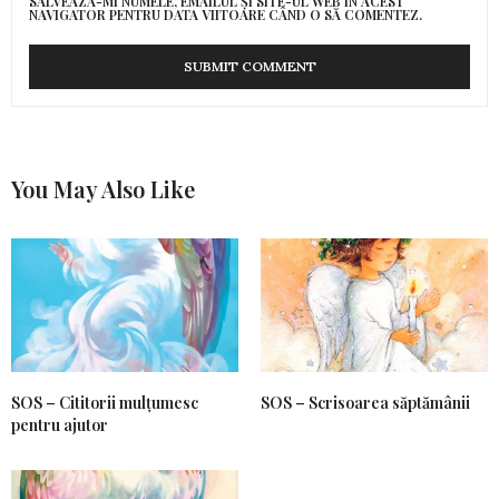
SALVEAZĂ-MI NUMELE, EMAILUL ȘI SITE-UL WEB ÎN ACEST
NAVIGATOR PENTRU DATA VIITOARE CÂND O SĂ COMENTEZ.
You May Also Like
SOS – Cititorii mulțumesc
SOS – Scrisoarea săptămânii
pentru ajutor