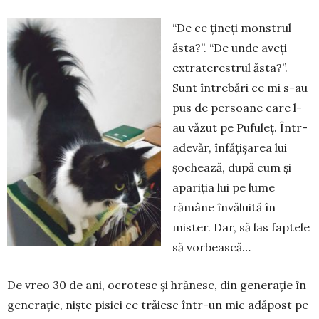
“De ce ţineţi monstrul
ăsta?”. “De unde aveţi
extraterestrul ăsta?”.
Sunt în­trebări ce mi s-au
pus de persoane care l-
au văzut pe Pufuleț. Într-
adevăr, înfăţişarea lui
şochează, după cum și
apariţia lui pe lume
rămâne învăluită în
mister. Dar, să las faptele
să vorbească…
De vreo 30 de ani, ocrotesc şi hrănesc, din ge­neraţie în
generaţie, nişte pisici ce trăiesc într-un mic adăpost pe