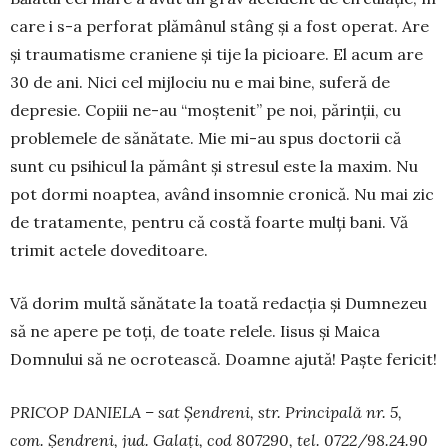
care i s-a perforat plămâ­nul stâng și a fost operat. Are
și traumatisme cra­nie­ne și tije la picioare. El acum are
30 de ani. Nici cel mij­lociu nu e mai bine, suferă de
depresie. Co­piii ne-au “moș­tenit” pe noi, pă­rinții, cu
pro­ble­mele de sănătate. Mie mi-au spus doc­torii că
sunt cu psi­hi­cul la pământ și stresul este la ma­xim. Nu
pot dormi noaptea, având insomnie cro­nică. Nu mai zic
de trata­men­te, pentru că costă foarte mulți bani. Vă
tri­mit actele doveditoare.
Vă dorim multă sănătate la toată redacția și Dum­­nezeu
să ne apere pe toți, de toate relele. Iisus și Maica
Domnului să ne ocrotească. Doam­ne aju­tă! Paște fericit!
PRICOP DANIELA – sat Șendreni, str. Principală nr. 5,
com. Șendreni, jud. Galați, cod 807290, tel. 0722/98.24.90