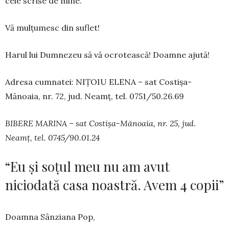
cele scrise de mine.
Vă mulțumesc din suflet!
Harul lui Dum­nezeu să vă ocro­tească! Doam­ne ajută!
Adresa cumnatei: NIȚOIU ELE­NA – sat Cos­tișa-
Mănoaia, nr. 72, jud. Neamț, tel. 0751/50.26.69
BIBERE MARINA – sat Costișa-Mănoaia, nr. 25, jud.
Neamț, tel. 0745/90.01.24
“Eu și soțul meu nu am avut
niciodată casa noastră. Avem 4 copii”
Doamna Sânziana Pop,