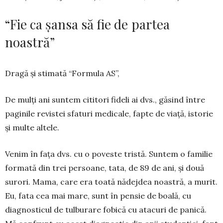
“Fie ca șansa să fie de partea
noastră”
Dragă și stimată “Formula AS”,
De mulți ani suntem cititori fideli ai dvs., gă­sind între
paginile revistei sfaturi medicale, fapte de viață, istorie
și multe altele.
Venim în fața dvs. cu o poveste tristă. Sun­tem o familie
formată din trei persoane, tata, de 89 de ani, și două
surori. Mama, care era toată nădejdea noastră, a murit.
Eu, fata cea mai mare, sunt în pensie de boală, cu
diagnosticul de tul­burare fobică cu atacuri de panică.