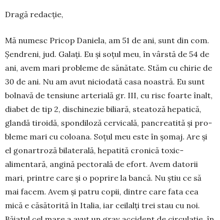
Dragă redacție,
Mă numesc Pricop Daniela, am 51 de ani, sunt din com.
Șen­dreni, jud. Galați. Eu și soțul meu, în vârstă de 54 de
ani, avem mari probleme de să­nătate. Stăm cu chi­rie de
30 de ani. Nu am avut niciodată casa noas­tră. Eu sunt
bolnavă de ten­siune arterială gr. III, cu risc foarte înalt,
diabet de tip 2, dis­chinezie bi­lia­ră, stea­toză hepatică,
glandă tiroidă, spon­di­loză cer­vicală, pancrea­tită și pro­
bleme mari cu coloana. Soțul meu este în șomaj. Are și
el gonartroză bi­laterală, hepatită cronică toxic-
alimentară, an­gină pectorală de efort. Avem datorii
mari, prin­tre care și o poprire la bancă. Nu știu ce să
mai facem. Avem și patru copii, dintre care fata cea
mică e căsătorită în Italia, iar ceilalți trei stau cu noi.
Băiatul cel ma­re a avut un grav ac­cident de circulație, în