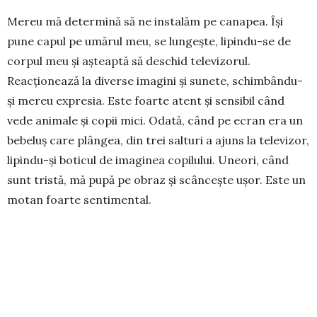
Mereu mă determină să ne instalăm pe cana­pea. Îşi
pune capul pe umărul meu, se lungește, lipindu-se de
corpul meu şi aşteaptă să deschid televizorul.
Reacţionează la diverse imagini şi sunete, schimbându-
şi mereu expresia. Este foarte atent și sensibil când
vede animale şi copii mici. Odată, când pe ecran era un
bebeluş care plângea, din trei salturi a ajuns la televizor,
lipindu-şi boticul de imaginea copilului. Uneori, când
sunt tristă, mă pupă pe obraz și scâncește ușor. Este un
motan foarte sentimental.
Pufuleţ, acest extraterestru, s-a lipit nu doar de corpul
meu, ci şi de sufletul meu.
ELENA DIDOIU – Piatra-Neamț