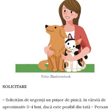
Foto: Shutterstock
SOLICITARE
– Solicităm de ur­gen­ță un puișor de pi­sică, în vârstă de
apro­ximativ 3-4 luni, dacă este po­sibil din tată – Persan