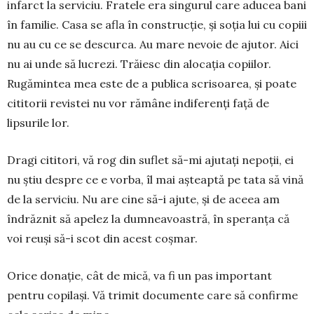
infarct la serviciu. Fratele era singurul care aducea bani
în familie. Casa se afla în construcție, și soția lui cu copiii
nu au cu ce se descurca. Au mare nevoie de ajutor. Aici
nu ai unde să lucrezi. Trăiesc din alo­cația copiilor.
Rugămintea mea este de a pu­blica scrisoarea, și poate
cititorii revistei nu vor rămâne indiferenți față de
lipsurile lor.
Dragi cititori, vă rog din suflet să-mi ajutați nepoții, ei
nu știu despre ce e vorba, îl mai așteaptă pe tata să vină
de la serviciu. Nu are cine să-i ajute, și de aceea am
îndrăznit să apelez la dumnea­voas­tră, în speranța că
voi reuși să-i scot din acest coșmar.
Orice donație, cât de mică, va fi un pas im­portant
pentru copilași. Vă trimit documente ca­re să confirme