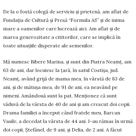
De la o fostă colegă de serviciu și prietenă, am aflat de
Fundația de Cultură și Presă “For­mula AS” și de inima
mare a oamenilor care lu­crează aici. Am aflat și de
marea generozitate a cititorilor, care se implică în
toate situațiile dis­perate ale semenilor.
Mă numesc Bibere Marina, și sunt din Piatra Neamț, am
63 de ani, dar locuiesc la țară, în satul Costișa, jud.
Neamț, având grijă de mama mea, în vârstă de 83 de
ani, și de mătușa mea, de 91 de ani, ea neavând pe
nimeni. Amândouă sunt la pat. Menționez că sunt
văduvă de la vârs­ta de 40 de ani și am crescut doi copii.
Drama familiei a început când fratele meu, Barcan
Vasile, a decedat la vârsta de 44 ani. I-au ră­mas în urmă
doi copii, Ște­fănel, de 9 ani, și Delia, de 2 ani. A făcut