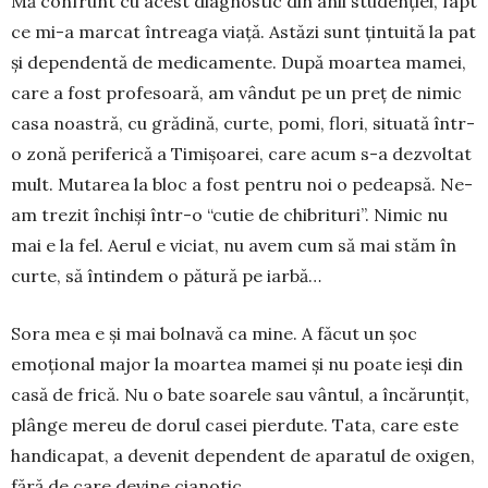
Mă confrunt cu acest diagnostic din anii studenției, fapt
ce mi-a marcat întreaga viață. As­tăzi sunt țintuită la pat
și depen­dentă de medicamente. După moar­tea mamei,
care a fost pro­fesoară, am vân­dut pe un preț de nimic
casa noastră, cu grădină, curte, pomi, flori, situată într-
o zonă periferică a Timișoarei, care acum s-a dezvoltat
mult. Mutarea la bloc a fost pentru noi o pe­deapsă. Ne-
am trezit închiși într-o “cutie de chibrituri”. Nimic nu
mai e la fel. Aerul e viciat, nu avem cum să mai stăm în
curte, să întindem o pătură pe iarbă…
Sora mea e și mai bol­navă ca mine. A făcut un șoc
emoțional major la moartea mamei și nu poate ieși din
casă de frică. Nu o bate soa­rele sau vântul, a încă­runțit,
plânge mereu de dorul casei pierdute. Tata, care este
han­­dicapat, a devenit de­pen­­dent de aparatul de oxi­gen,
fără de care devine cianotic.