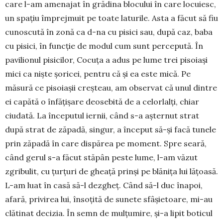
care l-am amenajat în grădina blo­cului în care locuiesc,
un spaţiu împrejmuit pe toa­te laturile. Asta a făcut să fiu
cunoscută în zonă ca d-na cu pisici sau, după caz, baba
cu pisici, în funcţie de modul cum sunt percepută. În
pavi­lionul pisicilor, Cocuţa a adus pe lume trei piso­iași
mici ca nişte şoricei, pentru că şi ea este mică. Pe
măsură ce pisoiaşii creșteau, am observat că unul dintre
ei capătă o înfăţişare deosebită de a celorlalţi, chiar
ciudată. La începutul iernii, când s-a aşternut strat
după strat de zăpadă, singur, a în­ceput să-şi facă tunele
prin zăpadă în care dis­pă­rea pe moment. Spre seară,
când gerul s-a făcut stăpân peste lume, l-am văzut
zgribulit, cu ţurţuri de gheaţă prinşi pe blănița lui lăţoasă.
L-am luat în casă să-l dezgheţ. Când să-l duc îna­poi,
afară, privirea lui, însoţită de sunete sfâşie­toa­re, mi-au
clătinat decizia. În semn de mul­țumire, şi-a lipit boticul