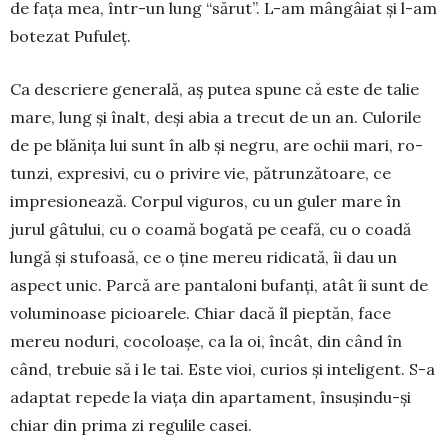
de faţa mea, într-un lung “sărut”. L-am mângâiat şi l-am
botezat Pufuleț.
Ca descriere generală, aş putea spune că este de talie
mare, lung şi înalt, deşi abia a trecut de un an. Culo­ri­le
de pe blă­ni­ța lui sunt în alb şi negru, are o­chii mari, ro­
tunzi, ex­pre­sivi, cu o pri­vire vie, pă­trunzătoare, ce
impre­sio­nea­ză. Corpul vi­gu­ros, cu un guler mare în
jurul gâtului, cu o coa­mă bogată pe ceafă, cu o coadă
lungă şi stufoasă, ce o ţine me­reu ridicată, îi dau un
aspect unic. Par­că are pantaloni bufanţi, atât îi sunt de
volu­mi­noase pi­cioarele. Chiar dacă îl pieptăn, face
mereu noduri, cocoloaşe, ca la oi, încât, din când în
când, trebuie să i le tai. Este vioi, curios şi in­teligent. S-a
adap­tat repede la viaţa din aparta­ment, însuşindu-şi
chiar din prima zi regulile casei.