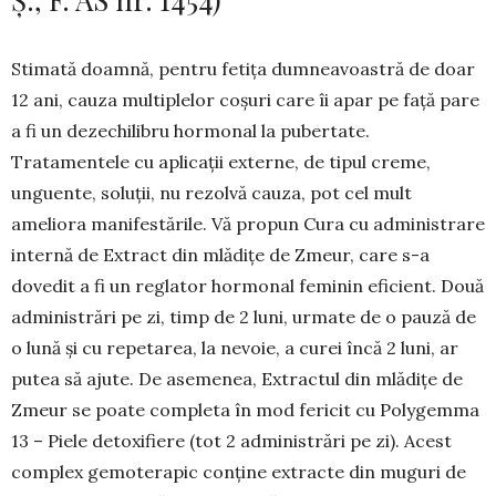
Stimată doamnă, pentru fetița dumneavoastră de doar
12 ani, cauza multiplelor coșuri care îi apar pe față pare
a fi un dezechilibru hormonal la pubertate.
Tratamentele cu aplicații externe, de tipul creme,
unguente, soluții, nu rezolvă cauza, pot cel mult
ameliora manifestările. Vă propun Cura cu admi­nistrare
internă de Extract din mlădițe de Zmeur, care s-a
dovedit a fi un reglator hor­mo­nal feminin eficient. Două
admi­nistrări pe zi, timp de 2 luni, ur­mate de o pauză de
o lună și cu repetarea, la ne­voie, a curei încă 2 luni, ar
putea să ajute. De ase­menea, Extractul din mlădițe de
Zmeur se poate completa în mod fericit cu Polygemma
13 – Piele detoxifiere (tot 2 administrări pe zi). Acest
complex gemoterapic conține extracte din muguri de