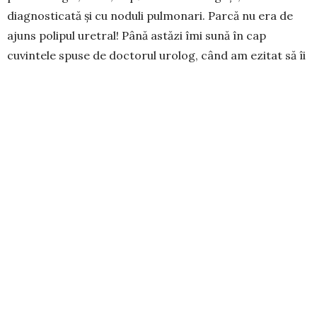
diagnosticată și cu noduli pulmonari. Parcă nu era de
ajuns poli­pul uretral! Până astăzi îmi sună în cap
cuvintele spuse de doctorul urolog, când am ezitat să îi
dau un răspuns legat de intervenția chirurgicală de ex­
tir­pare a polipului, pe care mi-o pro­punea. M-a
avertizat că există riscul de a bloca căile urinare și, cu
timpul, se poate transforma din be­nign în malign.
Citind în „Formula AS” des­pre beneficiile unor remedii
din plan­­te recomandate de d-na dr. Himo­vith, le-am
comandat, le-am primit și am urmat o cură de 8 luni de
zile. Odată cu primirea remediilor, am primit și
recomandări pentru un stil de viață să­nă­tos. Mi-a fost
greu să adopt o ali­mentație aproape exclusiv formată
din legume și fructe, dar cu timpul m-am obișnuit. În
afară de respectarea cu strictețe a recomandărilor pe
care le-am primit, am mai apelat la anumi­te proce­dee,