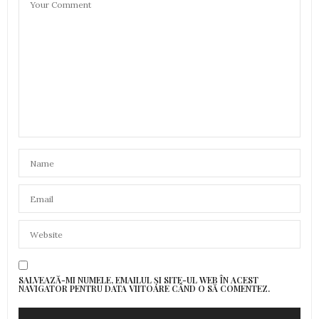
SALVEAZĂ-MI NUMELE, EMAILUL ȘI SITE-UL WEB ÎN ACEST
NAVIGATOR PENTRU DATA VIITOARE CÂND O SĂ COMENTEZ.