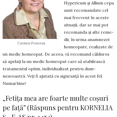
Hype­ricum și Allium cepa
sunt recomandate cel
mai frecvent în aceste
situații, dar se mai pot
recomanda și alte reme­
dii, în urma anamnezei
Carmen Ponoran
ho­meopate, realizate de
un me­dic homeopat. De aceea, vă recomand călduros
să apelați la un medic homeopat care să stabilească
tratamentul op­tim, individualizat pentru dum­
neavoastră. Veți fi aju­tată cu siguranță în acest fel.
Numai bine!
„Fetița mea are foarte multe coșuri
pe față” (Răspuns pentru KORNELIA
Ș., F. AS nr. 1454)