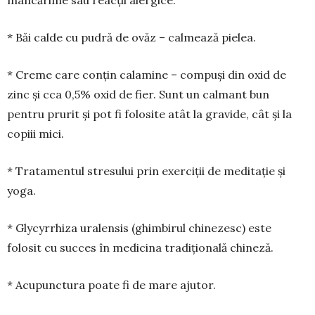
mâncărime sau reacții alergice.
* Băi calde cu pudră de ovăz – calmează pielea.
* Creme care conțin calamine – compuși din oxid de
zinc și cca 0,5% oxid de fier. Sunt un cal­mant bun
pentru prurit și pot fi folosite atât la gravide, cât și la
copiii mici.
* Tratamentul stresului prin exerciții de medi­tație și
yoga.
* Glycyrrhiza uralensis (ghimbirul chinezesc) este
folosit cu succes în medicina tradițională chi­neză.
* Acupunctura poate fi de mare ajutor.