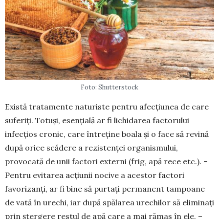
Foto: Shutterstock
Există tratamente naturiste pentru afecțiunea de care
suferiți. Totuși, esențială ar fi lichidarea facto­rului
infecțios cronic, care întreține boala și o face să revină
după orice scădere a rezistenței organis­mului,
provocată de unii factori externi (frig, apă rece etc.). –
Pentru evitarea acțiunii nocive a acestor factori
favorizanți, ar fi bine să purtați permanent tampoane
de vată în urechi, iar după spălarea ure­chilor să eliminați
prin ștergere restul de apă care a mai rămas în ele. –