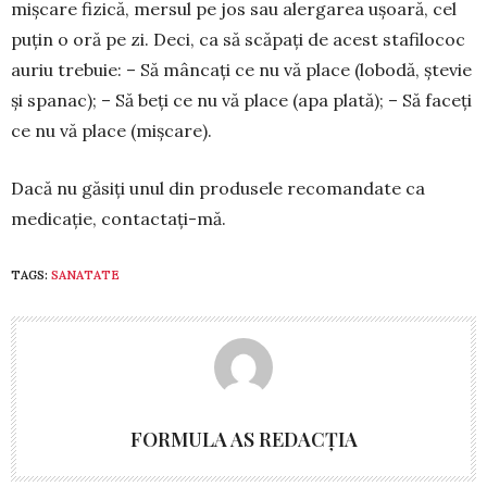
mişcare fizică, mersul pe jos sau alergarea uşoară, cel
puţin o oră pe zi. Deci, ca să scăpaţi de acest sta­filococ
auriu trebuie: – Să mâncaţi ce nu vă place (lobodă, ştevie
şi spanac); – Să beţi ce nu vă place (apa plată); – Să faceţi
ce nu vă place (mişcare).
Dacă nu găsiţi unul din produsele recomandate ca
medicaţie, contactaţi-mă.
TAGS:
SANATATE
FORMULA AS REDACȚIA