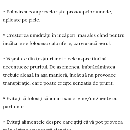
* Folosirea compreselor și a prosoapelor ume­de,
aplicate pe piele.
* Creșterea umidității în încăperi, mai ales când pentru
încălzire se folosesc calorifere, care usucă aerul.
* Veșminte din țesături moi – cele aspre tind să
accentueze pruritul. De asemenea, îmbrăcămintea
trebuie aleasă în așa manieră, încât să nu provoace
transpirație, care poate crește senzația de prurit.
* Evitați să folosiți săpunuri sau creme/un­guente cu
parfumuri.
* Evitați alimentele despre care știți că vă pot provoca