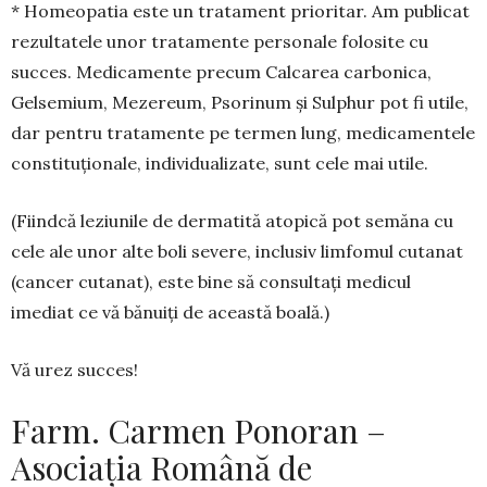
* Homeopatia este un tratament prioritar. Am publicat
rezultatele unor tratamente personale folo­site cu
succes. Medicamente precum Calcarea car­bonica,
Gelsemium, Mezereum, Psorinum și Sul­phur pot fi utile,
dar pentru tratamente pe termen lung, medicamentele
constituționale, individuali­za­te, sunt cele mai utile.
(Fiindcă leziunile de dermatită atopică pot se­măna cu
cele ale unor alte boli severe, inclusiv lim­fomul cutanat
(cancer cutanat), este bine să con­sultați medicul
imediat ce vă bănuiți de aceas­tă boală.)
Vă urez succes!
Farm. Carmen Ponoran –
Asociația Română de