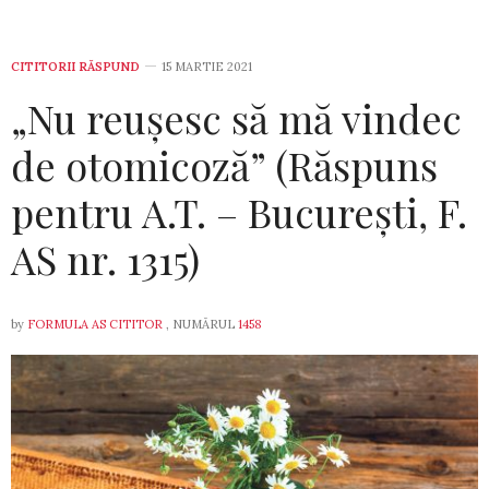
CITITORII RĂSPUND
15 MARTIE 2021
„Nu reușesc să mă vindec
de otomicoză” (Răspuns
pentru A.T. – București, F.
AS nr. 1315)
by
FORMULA AS CITITOR
, NUMĂRUL
1458