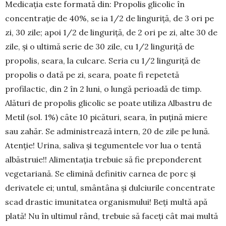
Medicaţia este formată din: Propolis glicolic în
concentrație de 40%, se ia 1/2 de linguriță, de 3 ori pe
zi, 30 zile; apoi 1/2 de linguriță, de 2 ori pe zi, alte 30 de
zile, şi o ultimă serie de 30 zile, cu 1/2 linguriță de
propolis, seara, la culcare. Seria cu 1/2 linguriță de
propolis o dată pe zi, seara, poate fi repetetă
profilactic, din 2 în 2 luni, o lungă perioadă de timp.
Alături de propolis glicolic se poate utiliza Albastru de
Metil (sol. 1%) câte 10 picături, seara, în puţină miere
sau zahăr. Se administrează intern, 20 de zile pe lună.
Atenţie! Urina, saliva şi tegu­men­tele vor lua o tentă
albăstruie!! Alimentaţia trebuie să fie preponderent
vegetariană. Se elimină definitiv carnea de porc şi
derivatele ei; untul, smântâna şi dulciurile concentrate
scad drastic imunitatea organismului! Beţi multă apă
plată! Nu în ultimul rând, trebuie să faceţi cât mai multă