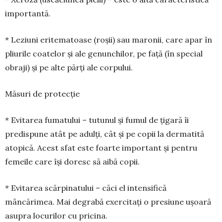
importantă.
* Leziuni eritematoase (roșii) sau maronii, care apar în
pliurile coatelor și ale genunchilor, pe față (în special
obraji) și pe alte părți ale corpului.
Măsuri de protecție
* Evitarea fumatului – tutunul și fumul de țigară îi
predispune atât pe adulți, cât și pe copii la dermatită
atopică. Acest sfat este foarte important și pentru
femeile care își doresc să aibă copii.
* Evitarea scărpinatului – căci el intensifică
mâncărimea. Mai degrabă exercitați o presiune ușoară
asupra locurilor cu pricina.