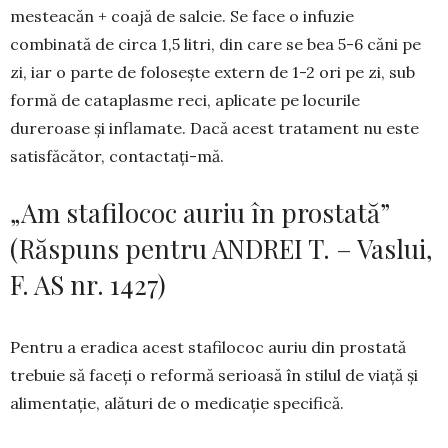
mesteacăn + coajă de salcie. Se face o infuzie
combinată de circa 1,5 litri, din care se bea 5-6 căni pe
zi, iar o parte de foloseşte extern de 1-2 ori pe zi, sub
formă de cata­plasme reci, aplicate pe locurile
dureroase şi inflamate. Dacă acest tratament nu este
satisfă­cător, contactaţi-mă.
„Am stafilococ auriu în prostată”
(Răspuns pentru ANDREI T. – Vaslui,
F. AS nr. 1427)
Pentru a eradica acest stafilococ auriu din pros­tată
trebuie să faceţi o reformă serioasă în stilul de viaţă şi
alimentaţie, alături de o medicaţie specifică.