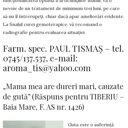
funcționalitatea optimă a articulațiilor mâinii, va fi
nevoie de un tratament de minimum trei luni, pe care
să nu îl întrerupeți, chiar dacă apar ameliorări evidente.
La finalul curei gemoterapice, vă recomand o
radiografie pentru evaluarea situației.
Farm. spec. PAUL TISMAȘ – tel.
0745/137.537, e-mail:
aroma_tis@yahoo.com
„Mama mea are dureri mari, cauzate
de gută” (Răspuns pentru TIBERIU –
Baia Mare, F. AS nr. 1426)
Guta este o suferinţă