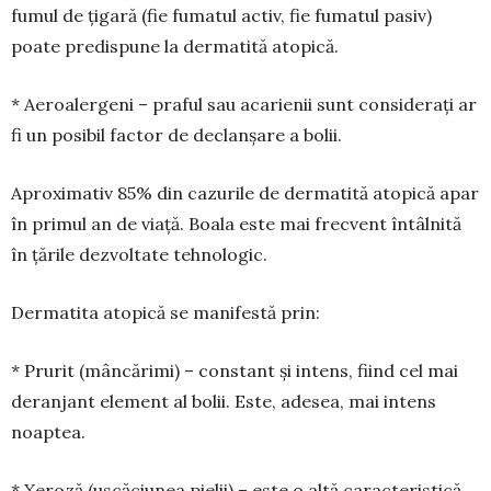
fumul de țigară (fie fumatul activ, fie fumatul pasiv)
poate predispune la dermatită atopică.
* Aeroalergeni – praful sau aca­rienii sunt considerați ar
fi un posibil factor de declanșare a bolii.
Aproximativ 85% din cazurile de dermatită ato­pică apar
în primul an de viață. Boala este mai frec­vent întâlnită
în țările dezvoltate tehnologic.
Dermatita atopică se manifestă prin:
* Prurit (mâncărimi) – constant și intens, fiind cel mai
deranjant element al bolii. Este, adesea, mai intens
noaptea.
* Xeroză (uscăciunea pielii) – este o altă caracteristică