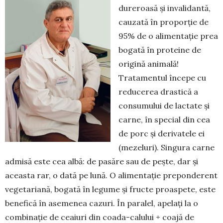
dureroasă şi invalidantă,
cauzată în proporție de
95% de o alimentație prea
bogată în proteine de
origină animală!
Tratamentul începe cu
reducerea drastică a
consumului de lac­tate şi
carne, în special din cea
de porc şi derivatele ei
(mezeluri). Singura carne
admisă este cea albă: de pasăre sau de peşte, dar şi
aceasta rar, o dată pe lună. O alimentaţie preponderent
vegetariană, bo­gată în legume şi fructe proaspete, este
benefică în asemenea cazuri. În paralel, apelați la o
combinaţie de ceaiuri din coada-calului + coajă de