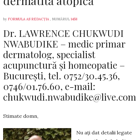
dermatită atopică”
by
FORMULA AS REDACȚIA
, NUMĂRUL
1458
Dr. LAWRENCE CHUKWUDI
NWABUDIKE – medic primar
dermatolog, specialist
acupunctură și homeopatie –
București, tel. 0752/30.45.36,
0746/01.76.60, e-mail:
chukwudi.nwabudike@live.com
Stimate domn,
Nu ați dat detalii legate