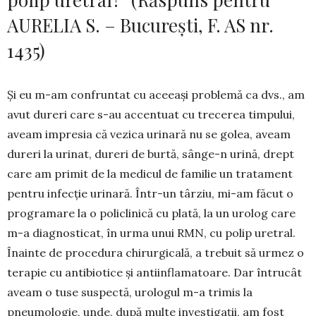
AURELIA S. – București, F. AS nr.
1435)
Și eu m-am confruntat cu aceeași problemă ca dvs., am
avut dureri care s-au accentuat cu trecerea timpului,
aveam impresia că vezica urinară nu se golea, aveam
dureri la urinat, dureri de burtă, sân­ge-n urină, drept
care am primit de la medicul de familie un tratament
pentru infecție urinară. Într-un târziu, mi-am făcut o
programare la o policlinică cu plată, la un urolog care
m-a diagnosticat, în urma unui RMN, cu polip uretral.
Înainte de procedura chirurgicală, a trebuit să urmez o
terapie cu antibio­tice și antiinflamatoare. Dar întrucât
aveam o tuse suspectă, urologul m-a trimis la
pneumologie, unde, după multe investigații, am fost