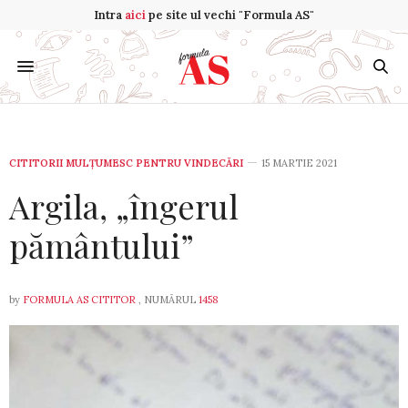
Intra
aici
pe site ul vechi "Formula AS"
CITITORII MULȚUMESC PENTRU VINDECĂRI
15 MARTIE 2021
Argila, „îngerul
pământului”
by
FORMULA AS CITITOR
, NUMĂRUL
1458