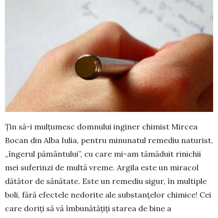
Țin să-i mulțumesc domnului inginer chimist Mircea
Bocan din Alba Iulia, pentru minunatul re­mediu naturist,
„îngerul pământului”, cu care mi-am tămăduit rinichii
mei suferinzi de multă vreme. Ar­gila este un miracol
dătător de sănătate. Este un re­mediu sigur, în multiple
boli, fără efectele nedorite ale substanțelor chimice! Cei
care doriți să vă îmbu­nătățiți starea de bine a