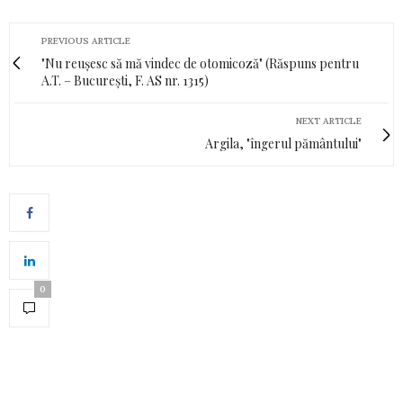
PREVIOUS ARTICLE
"Nu reușesc să mă vindec de otomicoză" (Răspuns pentru
A.T. – București, F. AS nr. 1315)
NEXT ARTICLE
Argila, "îngerul pământului"
0