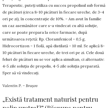
Terapeutic, puteți utiliza cu suc­ces propolisul sub formă
de picături (circa 8-10 picături în fiecare ureche, de 3-4
ori pe zi), în con­centrație de 10%. – Am avut în familie
un caz ase­mănător care s-a vindecat cu altă soluție,
care se poate prepara la orice farmacie, după
următoarea rețetă: Rp. Cloramfenicol – 0,5 g,
Hidrocortizon – 1 fiolă, apă distilată – 10 ml. Se aplică 8-
10 picături în fiecare ureche, de trei ori pe zi. Cele două
feluri de picături nu se vor aplica simultan, ci alternativ:
4-5 zile soluția de propolis, 4-5 zile soluția prepa­rată.
Sper să vă vindecați.
Valentin P. – Brașov
„Există tratament naturist pentru
polip uretral?” (Răspuns pentru