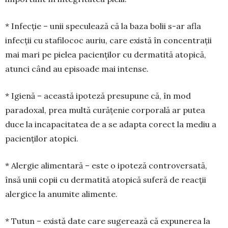
* Infecție – unii speculează că la baza bolii s-ar afla
infecții cu stafilococ auriu, care există în concentrații
mai mari pe pielea pacienților cu dermatită atopică,
atunci când au episoade mai intense.
* Igienă – această ipoteză pre­supune că, în mod
paradoxal, prea mul­tă curățenie corporală ar putea
duce la incapacitatea de a se adapta co­rect la mediu a
pacienților atopici.
* Alergie alimentară – este o ipo­teză controversată,
însă unii copii cu dermatită atopică suferă de reacții
alergice la anumite alimente.
* Tutun – există date care suge­rează că expunerea la