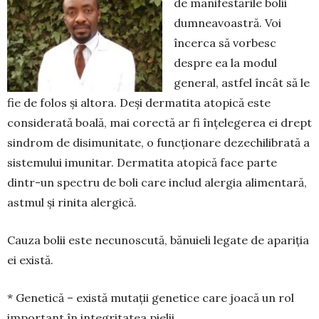
de manifestările bolii
dumneavoastră. Voi
încerca să vorbesc
despre ea la modul
general, astfel încât să le
fie de folos și altora. Deși dermatita atopică este
considerată boală, mai corectă ar fi înțelegerea ei drept
sindrom de disimunitate, o funcționare dezechi­librată a
sistemului imunitar. Derma­tita atopică face parte
dintr-un spectru de boli care includ alergia alimentară,
astmul și rinita alergică.
Cauza bolii este necunoscută, bănuieli legate de apariția
ei există.
* Genetică – există mutații genetice care joacă un rol
important în integritatea pielii.