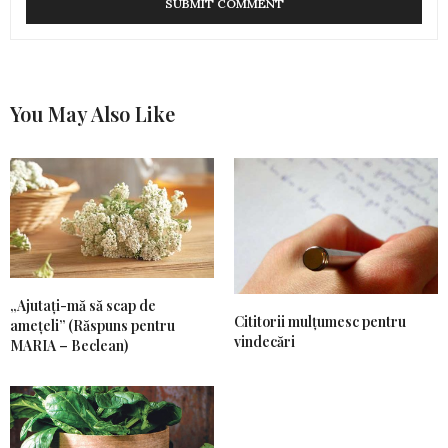
You May Also Like
„Ajutați-mă să scap de
Cititorii mulțumesc pentru
amețeli” (Răspuns pentru
vindecări
MARIA – Beclean)