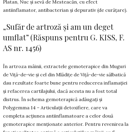
Platan, Nuc și sevă de Mesteacăn, cu efect
antiinflamator, antibacterian și depurativ (de curățare).
„Sufăr de artroză și am un deget
umflat” (Răspuns pentru G. KISS, F.
AS nr. 1456)
În artroza mâinii, extractele gemoterapice din Muguri
de Viță-de-vie și cel din Mlădițe de Viță-de-vie sălbatică
dau rezultate foarte bune pentru reducerea inflamației
și refacerea cartilajului, dacă acesta nu a fost total
distrus. În schema gemotera­pică adăugați și
Polygemma 14 – Articulații detoxifiere, care va
completa acțiunea antiinfla­matoare a celor două
gemoterapice menționate anterior. Pentru revenirea la