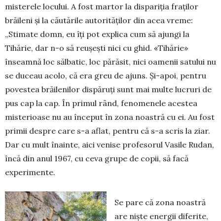
misterele locului. A fost martor la dis­pariția fraților
brăileni și la căutările autorităților din acea vreme:
„Stimate domn, eu îți pot explica cum să ajungi la
Tihărie, dar n-o să reușești nici cu ghid. «Tihărie»
înseamnă loc sălbatic, loc pă­răsit, nici oa­­menii satului nu
se duceau acolo, că era greu de ajuns. Și-apoi, pentru
povestea brăi­lenilor dispăruți sunt mai multe lucruri de
pus cap la cap. În primul rând, fenomenele aces­tea
misterioase nu au început în zona noastră cu ei. Au fost
primii despre care s-a aflat, pentru că s-a scris la ziar.
Dar cu mult îna­inte, aici venise profesorul Vasile Rudan,
încă din anul 1967, cu ceva grupe de copii, să facă
experi­mente.
Se pare că zona noastră
are niște energii diferite,