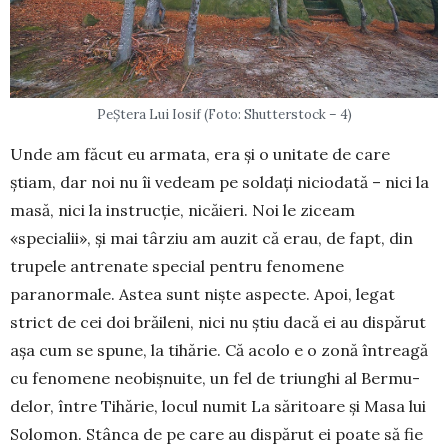
PeȘtera Lui Iosif (Foto: Shutterstock – 4)
Unde am făcut eu armata, era și o unitate de care
știam, dar noi nu îi vedeam pe soldați niciodată – nici la
masă, nici la instrucție, nicăieri. Noi le ziceam
«specialii», și mai târziu am auzit că erau, de fapt, din
trupele an­tre­nate special pentru feno­mene
paranormale. Astea sunt niște aspecte. Apoi, legat
strict de cei doi bră­ileni, nici nu știu dacă ei au dispărut
așa cum se spune, la tihărie. Că acolo e o zonă întreagă
cu feno­mene neo­bișnuite, un fel de triunghi al Bermu­
delor, între Tihărie, locul numit La săritoare și Masa lui
Solomon. Stânca de pe care au dispărut ei poate să fie