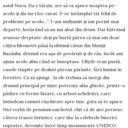
satul Nucu. Da e târziu, are să va apuce noaptea pe-
acolo și ăla nu-i loc curat. S-or întâmplat tăt felul de
probleme pe acolo…”. I-am mul­țumit și am por­nit mai
departe, hotărând să nu mă abat din drum. Dar bătrânul
avusese dreptate: deși pe hartă părea că mai am doar
câți­va kilometri până la ultimul că­tun din Munții
Buzăului, drumul era așa de po­vârnit și de rău, încât am
ajuns acolo abia când se înnop­tase. Ulițele erau pustii,
casele risipite pe dealuri păreau părăsite, fără lumini în
ferestre. Ca să ajungi la ele trebuia să mergi din
drumul principal pe niște potecuțe abia ghicite, printr-o
pădure cu forme bizare, cu arbori scheletici, care
întindeau ramuri răș­chirate spre tine, gata să te apuce.
Nici vorbă de pensiuni sau hotel, chit că de aici pornesc
câteva trasee tu­ristice, care duc la celebrele biserici
rupes­tre, de­venite între timp monumente UNESCO.