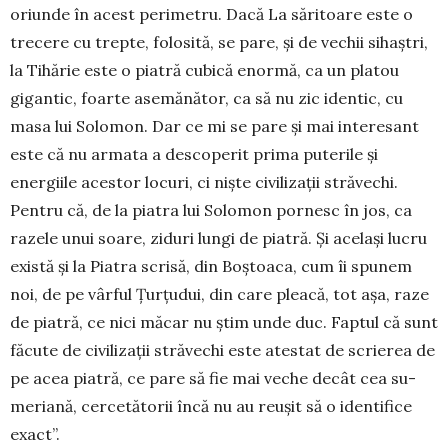
oriunde în acest perimetru. Dacă La sări­toare este o
trecere cu trep­te, folosită, se pare, și de vechii sihaștri,
la Tihărie este o piatră cubică enormă, ca un platou
gigantic, foarte ase­mănător, ca să nu zic identic, cu
masa lui Solo­mon. Dar ce mi se pare și mai interesant
este că nu armata a descoperit prima puterile și
energiile acestor locuri, ci niște civilizații străvechi.
Pentru că, de la piatra lui Solomon por­nesc în jos, ca
razele unui soare, ziduri lungi de piatră. Și ace­lași lucru
există și la Piatra scrisă, din Boștoaca, cum îi spunem
noi, de pe vârful Țur­țudui, din care pleacă, tot așa, raze
de piatră, ce nici măcar nu știm unde duc. Faptul că sunt
făcute de civilizații străvechi este atestat de scrierea de
pe acea piatră, ce pare să fie mai veche decât cea su­
meriană, cercetătorii încă nu au reușit să o iden­tifice
exact”.