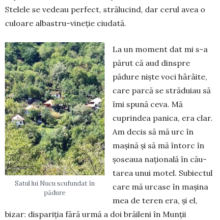
Ste­lele se vedeau perfect, strălucind, dar cerul avea o
culoare albastru-vineție ciudată.
La un moment dat mi s-a
părut că aud dinspre
pădure niște voci hârâite,
care parcă se străduiau să
îmi spună ceva. Mă
cuprindea panica, era clar.
Am decis să mă urc în
mașină și să mă întorc în
șoseaua națională în cău­
tarea unui motel. Su­biec­tul
Satul lui Nucu scufundat în
care mă urcase în ma­șina
pădure
mea de teren era, și el,
bizar: dispariția fără ur­mă a doi brăileni în Mun­ții