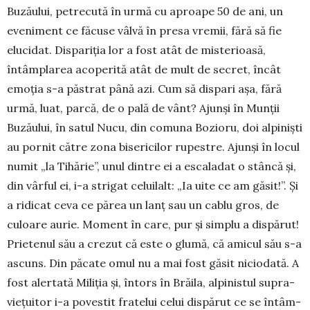
Buzăului, petre­cu­tă în urmă cu aproape 50 de ani, un
eveniment ce fă­cuse vâlvă în presa vre­mii, fără să fie
elucidat. Dispariția lor a fost atât de misterioasă,
întâm­plarea acoperită atât de mult de secret, încât
emoția s-a păstrat până azi. Cum să dis­pari așa, fără
urmă, lu­at, parcă, de o pală de vânt? Ajunși în Munții
Buzăului, în satul Nucu, din comuna Bozioru, doi alpiniști
au pornit către zona bisericilor rupestre. Ajunși în locul
numit „la Tihărie”, unul dintre ei a es­caladat o stâncă și,
din vârful ei, i-a stri­gat celui­lalt: „Ia uite ce am găsit!”. Și
a ridicat ceva ce părea un lanț sau un cablu gros, de
culoare aurie. Moment în care, pur și simplu a dispărut!
Prietenul său a crezut că este o glumă, că amicul său s-a
ascuns. Din păcate omul nu a mai fost găsit niciodată. A
fost alertată Miliția și, întors în Brăila, alpinistul supra­
vie­țuitor i-a povestit fratelui celui dispărut ce se întâm­