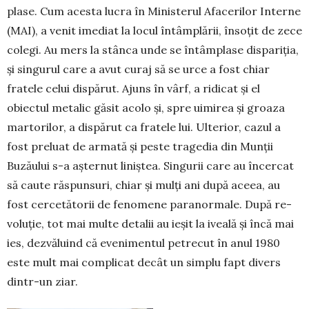
pla­se. Cum acesta lucra în Mi­nisterul Afacerilor Interne
(MAI), a venit imediat la locul întâmplării, însoțit de zece
colegi. Au mers la stânca unde se întâmplase dispariția,
și singurul care a avut curaj să se urce a fost chiar
fratele celui dispărut. Ajuns în vârf, a ridicat și el
obiectul metalic gă­sit acolo și, spre uimirea și groa­za
marto­rilor, a dispărut ca fra­tele lui. Ul­terior, cazul a
fost pre­­luat de armată și peste tra­gedia din Munții
Buzăului s-a așternut liniștea. Singurii care au încer­cat
să caute răs­punsuri, chiar și mulți ani după aceea, au
fost cer­ce­tătorii de fenome­ne pa­ranormale. După re­
voluție, tot mai multe detalii au ieșit la ivea­lă și încă mai
ies, dezvă­luind că evenimentul petrecut în anul 1980
este mult mai com­plicat decât un simplu fapt di­vers
dintr-un ziar.