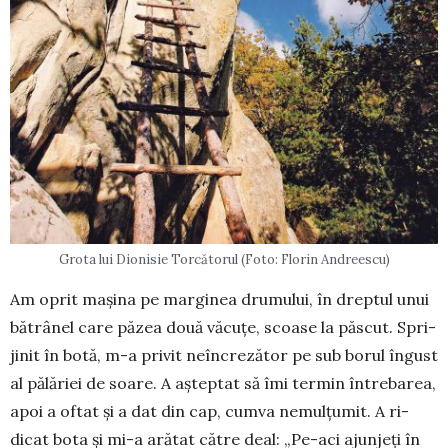
Grota lui Dionisie Torcătorul (Foto: Florin Andreescu)
Am oprit mașina pe marginea drumului, în dreptul unui
bătrânel care păzea două văcuțe, scoase la păscut. Spri­
jinit în botă, m-a privit neîncrezător pe sub borul îngust
al pălă­riei de soare. A aș­teptat să îmi termin întrebarea,
apoi a oftat și a dat din cap, cumva ne­mulțumit. A ri­
dicat bota și mi-a ară­tat către deal: „Pe-aci ajunjeți în