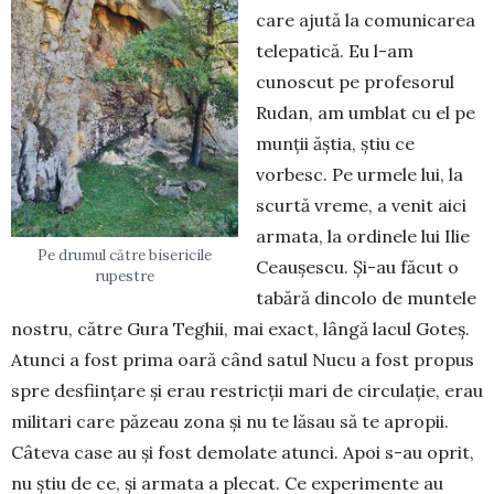
care ajută la comunicarea
tele­patică. Eu l-am
cunoscut pe pro­fesorul
Ru­dan, am umblat cu el pe
munții ăștia, știu ce
vorbesc. Pe ur­mele lui, la
scurtă vreme, a venit aici
armata, la ordinele lui Ilie
Pe drumul către bisericile
Ceau­șescu. Și-au făcut o
rupestre
tabără dincolo de muntele
nostru, către Gura Teghii, mai exact, lângă lacul Goteș.
Atunci a fost prima oară când satul Nucu a fost propus
spre desființare și erau restricții mari de circulație, erau
militari care păzeau zona și nu te lăsau să te apropii.
Câteva case au și fost demolate atunci. Apoi s-au oprit,
nu știu de ce, și armata a plecat. Ce experimente au