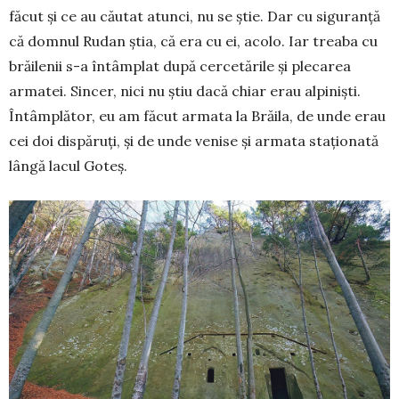
făcut și ce au căutat atunci, nu se știe. Dar cu siguranță
că domnul Rudan știa, că era cu ei, acolo. Iar treaba cu
brăilenii s-a întâmplat după cercetările și plecarea
armatei. Sincer, nici nu știu dacă chiar erau alpiniști.
Întâmplător, eu am făcut armata la Brăila, de unde erau
cei doi dispăruți, și de unde venise și armata staționată
lângă lacul Goteș.