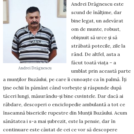
Andrei Drăgnescu este
scund de înălțime, dar
bine legat, un adevărat
om de munte, robust,
obișnuit să urce și să
străbată potecile, zile la
rând. De altfel, asta a
făcut toată viața – a
Andrei Drăgnescu
umblat prin această parte
a munților Buzăului, pe care îi cunoaște ca în palmă. Îți
ține ochii în pământ când vorbește și răspunde după
tăceri lungi, măsurându-și bine cuvintele. Dar dacă ai
răbdare, descoperi o enciclopedie ambulantă a tot ce
în­seamnă bisericile rupestre din Munții Buzăului. Acum
sănătatea i s-a mai șubrezit, este la pensie, dar în
continuare este căutat de cei ce vor să des­copere