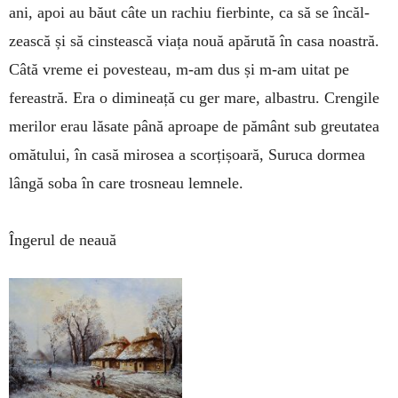
ani, apoi au băut câte un rachiu fierbinte, ca să se încăl­
zească și să cinstească viața nouă apărută în casa noastră.
Câtă vreme ei povesteau, m-am dus și m-am uitat pe
fereastră. Era o dimi­neață cu ger mare, albastru. Crengile
merilor erau lăsate până aproape de pământ sub greutatea
omătului, în casă mirosea a scorțișoară, Suruca dormea
lângă soba în care trosneau lemnele.
Îngerul de neauă