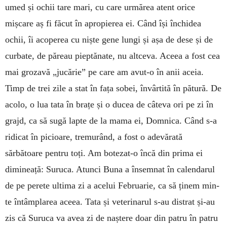
umed și ochii tare mari, cu care ur­mă­rea atent orice
mișcare aș fi făcut în apropierea ei. Când își în­chidea
ochii, îi acoperea cu niște gene lungi și așa de dese și de
curba­te, de păreau pieptănate, nu altceva. Aceea a fost cea
mai grozavă „jucă­rie” pe care am avut-o în anii aceia.
Timp de trei zile a stat în fața sobei, învârtită în pătură. De
acolo, o lua tata în brațe și o ducea de câteva ori pe zi în
grajd, ca să sugă lapte de la mama ei, Dom­nica. Când s-a
ridicat în picioare, tremurând, a fost o ade­vărată
sărbătoare pentru toți. Am bo­tezat-o încă din prima ei
dimi­neață: Suruca. Atunci Buna a însem­nat în calendarul
de pe perete ultima zi a acelui Februarie, ca să ținem min­
te întâmplarea aceea. Tata și ve­te­rinarul s-au distrat și-au
zis că Su­ruca va avea zi de naștere doar din patru în patru