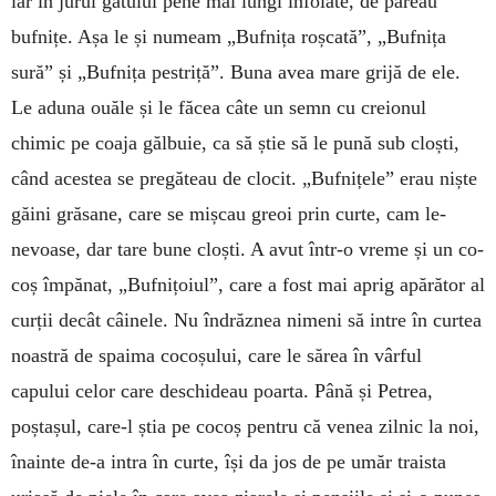
iar în jurul gâtului pene mai lungi înfoiate, de păreau
bufnițe. Așa le și numeam „Bufnița roșcată”, „Bufnița
sură” și „Bufnița pestriță”. Buna avea mare grijă de ele.
Le aduna ouăle și le fă­cea câte un semn cu creionul
chimic pe coaja gălbuie, ca să știe să le pună sub cloști,
când acestea se pregăteau de clocit. „Buf­nițele” erau niște
găini grăsane, care se mișcau greoi prin curte, cam le­
nevoase, dar tare bune cloști. A avut într-o vreme și un co­
coș împănat, „Bufnițoiul”, care a fost mai aprig apărător al
curții decât câinele. Nu îndrăznea nimeni să intre în curtea
noastră de spaima cocoșu­lui, care le sărea în vârful
capului celor care deschideau poarta. Până și Petrea,
poștașul, care-l știa pe cocoș pentru că venea zilnic la noi,
înainte de-a intra în curte, își da jos de pe umăr traista