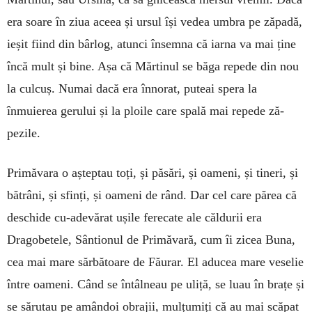
era soare în ziua aceea și ursul își vedea umbra pe zăpadă,
ieșit fiind din bârlog, atunci însemna că iarna va mai ține
încă mult și bine. Așa că Mărtinul se băga repede din nou
la culcuș. Nu­mai dacă era înno­rat, puteai spera la
înmuierea gerului și la ploile care spală mai repede ză­
pezile.
Primăvara o așteptau toți, și pă­sări, și oameni, și tineri, și
bătrâni, și sfinți, și oameni de rând. Dar cel care părea că
deschide cu-adevărat ușile ferecate ale căldurii era
Dragobetele, Sântionul de Primăvară, cum îi zicea Buna,
cea mai mare sărbătoare de Făurar. El aducea mare veselie
între oameni. Când se întâlneau pe uliță, se luau în brațe și
se sărutau pe amândoi obrajii, mulțumiți că au mai scăpat