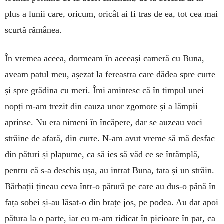
plus a lunii care, oricum, oricât ai fi tras de ea, tot cea mai
scurtă rămânea.
În vremea aceea, dormeam în aceeași cameră cu Buna,
aveam patul meu, așezat la fereastra care dădea spre curte
și spre grădina cu meri. Îmi amintesc că în timpul unei
nopți m-am trezit din cauza unor zgomote și a lămpii
aprinse. Nu era nimeni în încăpere, dar se auzeau voci
străine de afară, din curte. N-am avut vreme să mă desfac
din pături și plapume, ca să ies să văd ce se întâmplă,
pentru că s-a deschis ușa, au intrat Buna, tata și un străin.
Bărbații țineau ceva într-o pătură pe care au dus-o până în
fața sobei și-au lăsat-o din brațe jos, pe podea. Au dat apoi
pătura la o parte, iar eu m-am ridicat în pi­cioare în pat, ca