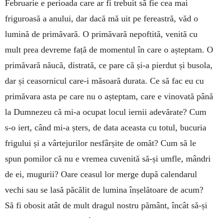
Februarie e perioa­da care ar fi trebuit să fie cea mai
friguroasă a anului, dar dacă mă uit pe fereastră, văd o
lumină de primăvară. O primă­vară nepoftită, venită cu
mult prea devreme față de momentul în care o așteptam. O
primăvară năucă, dis­trată, ce pare că și-a pierdut și busola,
dar și ceasornicul care-i măsoară du­rata. Ce să fac eu cu
primăvara asta pe care nu o așteptam, care e vino­vată până
la Dumnezeu că mi-a ocu­pat locul iernii adevărate? Cum
s-o iert, când mi-a șters, de data aceasta cu totul, bucuria
frigului și a vârteju­rilor nesfârșite de omăt? Cum să le
spun pomilor că nu e vremea cuve­nită să-și umfle, mândri
de ei, mugu­rii? Oare ceasul lor merge după ca­len­darul
vechi sau se lasă păcălit de lu­mina înșelătoare de acum?
Să fi obosit atât de mult dragul nostru pământ, încât să-și