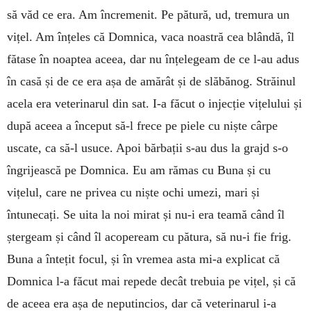
să văd ce era. Am încre­menit. Pe pătură, ud, tremura un
vițel. Am înțeles că Domnica, vaca noastră cea blândă, îl
fătase în noaptea aceea, dar nu înțelegeam de ce l-au adus
în casă și de ce era așa de amărât și de slăbănog. Străi­nul
acela era veterinarul din sat. I-a făcut o injecție vițelului și
după aceea a început să-l frece pe piele cu niște cârpe
uscate, ca să-l usuce. Apoi bărbații s-au dus la grajd s-o
îngrijească pe Domnica. Eu am rămas cu Buna și cu
vițelul, care ne privea cu niște ochi umezi, mari și
întunecați. Se uita la noi mirat și nu-i era teamă când îl
ștergeam și când îl acopeream cu pătura, să nu-i fie frig.
Buna a întețit focul, și în vremea asta mi-a explicat că
Dom­nica l-a făcut mai repede decât tre­buia pe vițel, și că
de aceea era așa de ne­putincios, dar că veterina­rul i-a