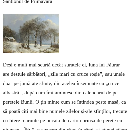
Sântionul de Primăvară
Deși e mult mai scurtă decât suratele ei, luna lui Fă­urar
are des­tule sărbători, „zi­le mari cu cruce roșie”, sau unele
doar pe jumătate sfinte, din acelea însemnate cu „cru­ce
albastră”, după cum îmi amintesc din calen­darul de pe
pere­tele Bunii. O țin min­te cum se în­tin­dea peste masă, ca
să poată citi mai bine numele zilelor și-ale sfin­ți­lor, trecute
cu litere mărunte pe bucata de carton prinsă de perete cu
piuneze. „Îhî!”, o auzeam din când în când, și-atunci știam