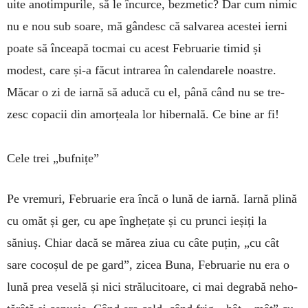
uite anotim­purile, să le încurce, bezmetic? Dar cum nimic
nu e nou sub soa­re, mă gândesc că salvarea acestei ierni
poate să înceapă tocmai cu acest Februarie timid și
modest, care și-a făcut intrarea în calen­darele noastre.
Măcar o zi de iar­nă să aducă cu el, până când nu se tre­
zesc copacii din amorțeala lor hi­bernală. Ce bine ar fi!
Cele trei „bufnițe”
Pe vremuri, Februarie era încă o lună de iarnă. Iarnă plină
cu omăt și ger, cu ape înghețate și cu prunci ieșiți la
săniuș. Chiar dacă se mărea ziua cu câte puțin, „cu cât
sare cocoșul de pe gard”, zicea Buna, Februa­rie nu era o
lună prea veselă și nici strălu­ci­toare, ci mai de­grabă neho­