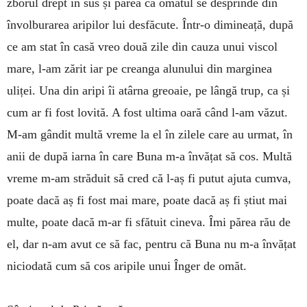
zborul drept în sus și părea că omătul se desprin­de din
învolburarea aripilor lui des­făcute. Într-o dimineață, după
ce am stat în casă vreo două zile din cauza unui viscol
mare, l-am zărit iar pe creanga alunului din marginea
uliței. Una din aripi îi atârna gre­oaie, pe lângă trup, ca și
cum ar fi fost lovită. A fost ultima oară când l-am văzut.
M-am gândit multă vreme la el în zilele care au urmat, în
anii de după iarna în care Buna m-a învățat să cos. Multă
vreme m-am străduit să cred că l-aș fi putut ajuta cumva,
poate dacă aș fi fost mai mare, poate dacă aș fi știut mai
multe, poate dacă m-ar fi sfătuit cineva. Îmi părea rău de
el, dar n-am avut ce să fac, pen­tru că Buna nu m-a învățat
niciodată cum să cos aripile unui Înger de omăt.