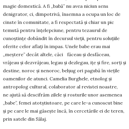
magie domestică. A fi „babă” nu avea niciun sens
denigrator, ci, dimpotrivă, însemna a ocupa un loc de
cinste în comunitate, a fi respectată și chiar un pic
temută pentru înțelepciune, pentru tezaurul de
cunoștințe dobândit în decursul vieții, pentru soluțiile
oferite celor aflați în impas. Unele babe erau mai
„meștere” decât altele, căci făceau și desfăceau,
vrăjeau și dezvrăjeau, legau și dezlegau, ițe și fire, sorți și
destine, noroc și nenoroc, belșug ori pagubă în viețile
oamenilor de atunci. Camelia Burghele, etnolog și
antropolog cultural, colaborator al revistei noastre,
ne ajută să descifrăm zilele și ros­turile unor asemenea
„babe”, femei atotștiutoare, pe care le-a cunoscut bine
și pe care le mai găsește încă, în cercetările ei de teren,
prin satele din Sălaj.