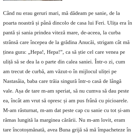
Când nu erau geruri mari, mă dădeam pe sanie, de la
poarta noas­tră și până dincolo de casa lui Feri. Ulița era în
pantă și sania prindea viteză mare, de-aceea, la curba
strân­să care începea de la grădina Anucăi, strigam cât mă
ținea gura: „Hepa!, Hepa!”, ca să știe cel care venea pe
uliță să se dea la o parte din calea saniei. Într-o zi, cum
am tre­cut de curbă, am văzut-o în mij­locul uliței pe
Nastasâia, baba care trăia singură într-o casă de lângă
vale. Așa de tare m-am speriat, să nu cumva să dau peste
ea, încât am vrut să opresc și am pus frână cu pi­cioarele.
M-am răsturnat, m-am dat peste cap cu sanie cu tot și-am
ră­mas lungită la marginea cărării. Nu m-am lovit, eram
tare încotoș­mă­nată, avea Buna grijă să mă împa­cheteze în