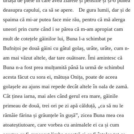
uriașă de piele în care avea ziarele și pensiile și și-o punea
deasupra capului, ca să se apere. De gura lumii, dar și de
spaima că mi-ar putea face mie rău, pentru că mă aler­ga
uneori prin curte când i se părea că m-am apropiat cam
mult de cote­țele găinilor lui, Buna l-a schimbat pe
Bufnițoi pe două găini cu gâtul golaș, urâte, urâte, cum n-
am mai văzut al­tele, dar tare ouătoare. Îmi amintesc că
Buna n-a fost prea mulțumită până la urmă de schimbul
acesta făcut cu sora ei, mătușa Onița, poate de aceea
golașele au ajuns mai repede decât altele în oala de zamă.
Cât ținea iarna, mai ales când gerul era mare, găinile
primeau de două, trei ori pe zi apă călduță, „ca să nu le
rămâie fărina și grăunțele în gușă”, zicea Buna mea cea
atoateștiutoare, care vorbea cu animalele ei ca și cum