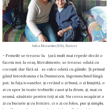
Iulica Morarului (926), Răstoci
– Femeile se trezesc la țară mult mai repede decât o
facem noi, la oraș, literalmente, se trezesc odată cu
cocoșul, dar fără să se culce odată cu găinile. Și primul
gând întotdeauna e la Dumnezeu, îngenunchind lângă
pat, în fața icoanelor, și cerând o zi bună, o zi liniștită, o
zi cu spor în toate treburile casei și la drum, și, mai cu
seamă, sănătate pentru toți ai săi. Nu cerea neapărat o
zi cu bucurie și cu fericire, ci o zi cu folos, pur și simplu.