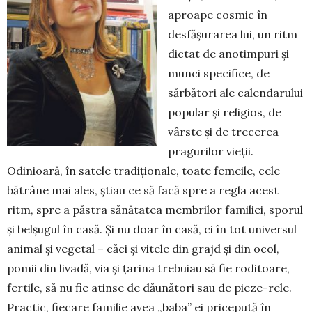
aproape cosmic în
desfășurarea lui, un ritm
dictat de anotimpuri și
munci specifice, de
sărbători ale calendarului
popular și religios, de
vârste și de trecerea
pragurilor vieții.
Odinioară, în satele tradiționale, toate femeile, cele
bătrâne mai ales, știau ce să facă spre a regla acest
ritm, spre a păstra sănătatea membrilor familiei, sporul
și belșugul în casă. Și nu doar în casă, ci în tot universul
animal și vegetal – căci și vitele din grajd și din ocol,
pomii din livadă, via și țarina trebuiau să fie roditoare,
fertile, să nu fie atinse de dăunători sau de pieze-rele.
Practic, fiecare familie avea „baba” ei pricepută în