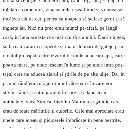
tărâtă și cenușie. Când era cald, când frig, „hâț – mâț” cu
răbdarea oamenilor, ziua soa­rele ieșea ti­mid și vremea se
în­călzea cât de cât, pentru ca noaptea să se lase gerul și să
înghețe iar. Nici nu prea erau munci pe-afară, pe lângă
casă, în luna aceasta cea mai scurtă a anului. Dacă ningea,
se fă­ceau cărări cu lopețile și măturile mari de găteje prin
omătul proaspăt, către iz­vo­rul de unde adu­ceam apa, către
poarta mare, pe unde ieșeam în lume și pe unde intra poș­
tașul care ne adu­cea ziarul și știrile de pe alte ulițe. Dar în
primul rând era curățat drumul către șura în care era
stivuit fânul și către grajdul în care se adăposteau
animalele, vaca Suruca, bivolița Ma­tro­na și găinile care
erau de toate mă­rimile și cu­lorile. Cele mai apreciate erau
unele care aveau și picioarele îmbrăcate în pene pestrițe,