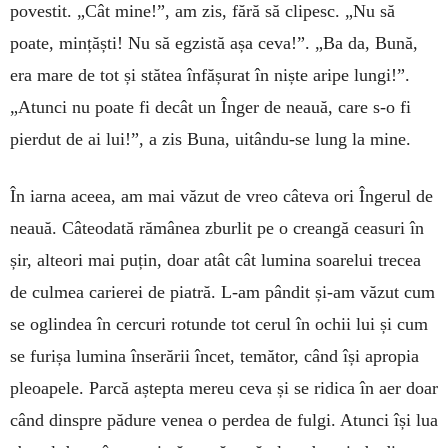
po­vestit. „Cât mine!”, am zis, fără să clipesc. „Nu să
poate, mințăști! Nu să egzistă așa ceva!”. „Ba da, Bună,
era mare de tot și stătea înfășurat în niște aripe lungi!”.
„Atunci nu poate fi decât un Înger de neauă, care s-o fi
pierdut de ai lui!”, a zis Buna, uitân­du-se lung la mine.
În iarna aceea, am mai văzut de vreo câteva ori Îngerul de
neauă. Câ­teodată rămânea zburlit pe o crean­gă ceasuri în
șir, alteori mai puțin, doar atât cât lumina soarelui trecea
de culmea carierei de piatră. L-am pândit și-am văzut cum
se oglin­­dea în cercuri rotunde tot cerul în ochii lui și cum
se furișa lumina în­serării încet, temător, când își apro­pia
pleoapele. Parcă aștepta mereu ceva și se ridica în aer doar
când dinspre pădure venea o perdea de fulgi. Atunci își lua