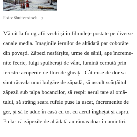
Foto: Shutterstock – 3
Mă uit la fotografii vechi și în filmulețe postate pe diverse
canale media. Ima­ginile iernilor de altădată par coborâte
din povești. Zăpezi ne­sfârșite, urme de sănii, ape încre­me­
nite feeric, fulgi spulberați de vânt, lumină cer­nută prin
ferestre acoperite de flori de gheață. Cât mi-e de dor să
simt răceala unui bulgăre de zăpa­dă, să ascult scâr­­țâ­itul
zăpezii sub talpa bocancilor, să res­pir aerul ta­re al omă­
tului, să strâng seara ru­fele puse la uscat, în­cremenite de
ger, și să le aduc în casă cu tot cu aerul înghețat și as­pru.
E clar că zăpezile de altădată au rămas doar în amintiri.