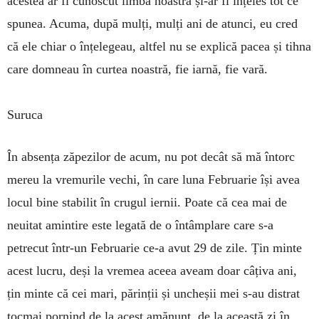
acestea ar fi cunoscut limba noastră și-ar fi înțeles tot ce
spunea. Acuma, după mulți, mulți ani de atunci, eu cred
că ele chiar o înțelegeau, altfel nu se explică pacea și tihna
care dom­neau în curtea noastră, fie iarnă, fie vară.
Suruca
În absența zăpezilor de acum, nu pot decât să mă întorc
mereu la vre­murile vechi, în care luna Februarie își avea
locul bine stabilit în crugul iernii. Poate că cea mai de
neuitat amintire este legată de o întâmplare care s-a
petrecut într-un Februarie ce-a avut 29 de zile. Țin minte
acest lucru, deși la vremea aceea aveam doar câțiva ani,
țin minte că cei mari, părinții și uncheșii mei s-au distrat
tocmai pornind de la acest amănunt, de la această zi în