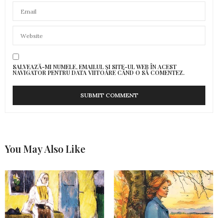
SALVEAZĂ-MI NUMELE, EMAILUL ȘI SITE-UL WEB ÎN ACEST
NAVIGATOR PENTRU DATA VIITOARE CÂND O SĂ COMENTEZ.
You May Also Like