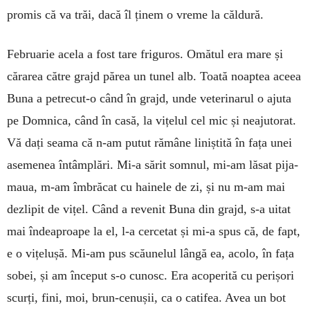
promis că va trăi, dacă îl ținem o vreme la căl­dură.
Februarie acela a fost tare frigu­ros. Omătul era mare și
cărarea către grajd părea un tunel alb. Toată noap­tea aceea
Buna a petrecut-o când în grajd, unde veterinarul o ajuta
pe Dom­nica, când în casă, la vițelul cel mic și neajutorat.
Vă dați seama că n-am putut rămâne liniștită în fața unei
asemenea întâmplări. Mi-a sărit somnul, mi-am lăsat pija­
maua, m-am îmbrăcat cu hai­­nele de zi, și nu m-am mai
dezlipit de vițel. Când a revenit Buna din grajd, s-a uitat
mai îndeaproape la el, l-a cercetat și mi-a spus că, de fapt,
e o vițelușă. Mi-am pus scăunelul lângă ea, aco­lo, în fața
sobei, și am înce­put s-o cunosc. Era acope­rită cu perișori
scurți, fini, moi, brun-cenușii, ca o cati­fea. Avea un bot