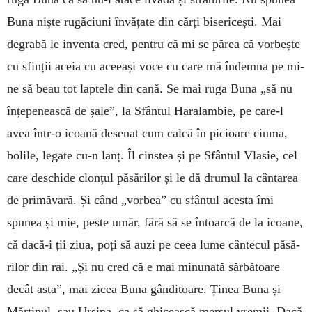
Buna niște rugă­ciuni învățate din cărți bisericești. Mai
degrabă le inventa cred, pentru că mi se părea că vor­bește
cu sfinții aceia cu aceeași voce cu care mă îndemna pe mi­
ne să beau tot lap­tele din ca­nă. Se mai ruga Buna „să nu
înțepe­neas­că de șa­le”, la Sfântul Hara­lambie, pe care-l
avea în­tr-o icoa­nă de­se­nat cum calcă în pi­cioare ciu­ma,
bo­li­le, le­gate cu-n lanț. Îl cinstea și pe Sfântul Vlasie, cel
care deschide clonțul pă­sărilor și le dă drumul la cântarea
de primă­vară. Și când „vor­bea” cu sfân­tul aces­ta îmi
spunea și mie, peste umăr, fără să se întoarcă de la icoane,
că dacă-i ții ziua, poți să auzi pe ceea lume cântecul păsă­
rilor din rai. „Și nu cred că e mai mi­nunată sărbătoare
decât asta”, mai zicea Buna gândi­toa­re. Ținea Buna și
Mărtinul, sau Ursina, ca să ghi­cească mersul vre­mii. Dacă