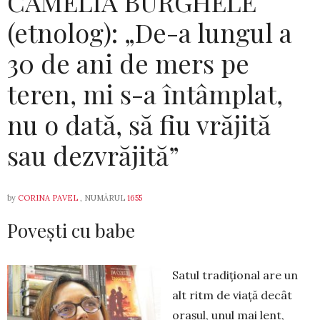
CAMELIA BURGHELE
(etnolog): „De-a lungul a
30 de ani de mers pe
teren, mi s-a întâmplat,
nu o dată, să fiu vrăjită
sau dezvrăjită”
by
CORINA PAVEL
, NUMĂRUL
1655
Povești cu babe
Satul tradițional are un
alt ritm de viață decât
orașul, unul mai lent,