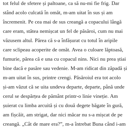
tot felul de sfetere și pal­toane, ca să nu-mi fie frig. Dar
stând acolo culcată în omăt, m-am uitat în sus și am
încremenit. Pe cea mai de sus creangă a copacului lângă
care eram, stătea nemișcat un fel de pă­săroi, cum nu mai
văzusem altul. Pă­rea că s-a înfășurat cu totul în ari­pile
care sclipeau acoperite de omăt. Avea o culoare lăptoasă,
fumurie, părea că e una cu copacul nins. Nici nu prea știai
bine dacă e pasăre sau vedenie. M-am ridicat din zăpadă și
m-am uitat în sus, printre crengi. Păsăroiul era tot acolo
și-am văzut că se uita undeva departe, departe, până unde
cerul se despărțea de pă­mânt printr-o linie vineție. Am
șuie­rat cu limba arcuită și cu două de­gete băgate în gură,
am fișcăit, am strigat, dar nici măcar nu s-a mișcat de pe
creangă. „Cât de mare era?”, m-a întrebat Buna când i-am