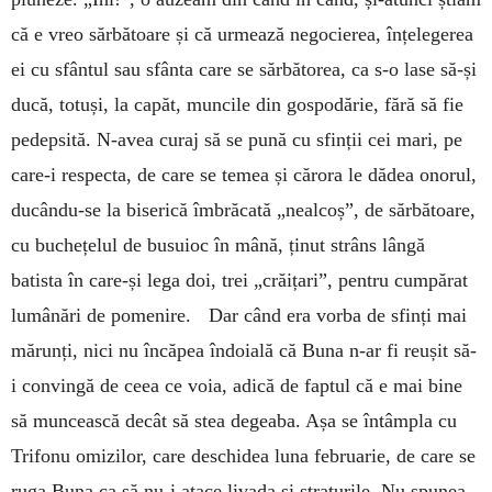
că e vreo sărbătoare și că ur­mează ne­go­cierea, înțelegerea
ei cu sfântul sau sfân­ta care se săr­bătorea, ca s-o lase să-și
du­­că, totuși, la ca­păt, muncile din gospo­dărie, fără să fie
pedepsită. N-avea curaj să se pună cu sfinții cei mari, pe
care-i respecta, de care se temea și cărora le dădea ono­rul,
ducându-se la bise­rică îmbrăcată „nealcoș”, de sărbă­toare,
cu buche­țelul de busuioc în mână, ținut strâns lângă
batista în care-și lega doi, trei „crăițari”, pentru cumpărat
lumânări de pomenire. Dar când era vorba de sfinți mai
mă­runți, nici nu încăpea în­doială că Buna n-ar fi re­ușit să-
i convingă de ceea ce voia, adică de faptul că e mai bine
să muncească decât să stea degeaba. Așa se în­tâm­pla cu
Trifonu omizilor, care des­chidea luna fe­brua­rie, de care se
ruga Bu­na ca să nu-i atace li­vada și stra­turile. Nu spu­nea