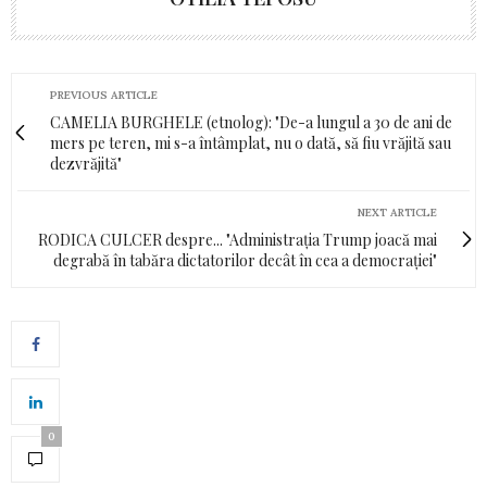
PREVIOUS ARTICLE
CAMELIA BURGHELE (etnolog): "De-a lungul a 30 de ani de
mers pe teren, mi s-a întâmplat, nu o dată, să fiu vrăjită sau
dezvrăjită"
NEXT ARTICLE
RODICA CULCER despre... "Administrația Trump joacă mai
degrabă în tabăra dictatorilor decât în cea a democrației"
0