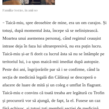
Familia Gorzo, în anii 90
–
Taică-miu, spre deosebire de mine, era un om curajos. Și
totuși, după momentul ăsta, începe să se neliniștească.
Moartea unui asemenea personaj, când regimul ceaușist
intrase deja în faza lui ultrarepresivă, nu era puțin lucru.
Taică-miu și-ar fi dorit ca lucrul ăsta să nu se întâmple pe
teritoriul lui, i-a spus maică-mii imediat după autopsie.
Peste doi ani, îngrijorările par să i se confirme, când la
secția de medicină legală din Călărași se descoperă o
afacere de luare de mită și un coleg e umflat în flagrant.
Taică-miu e convins că toată treaba are legătură cu Trofin
și procurorii vor să ajungă, de fapt, la el. Fusese un caz
fără echivoc, și totuși toți membrii secției de medicină