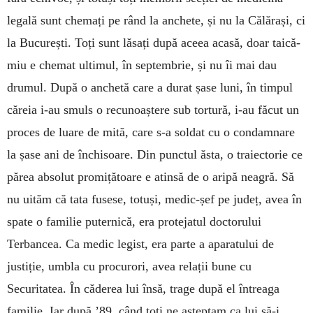
legală sunt chemați pe rând la anchete, și nu la Călărași, ci
la București. Toți sunt lăsați după aceea acasă, doar taică-
miu e chemat ultimul, în septembrie, și nu îi mai dau
drumul. După o anchetă care a durat șase luni, în timpul
căreia i-au smuls o recunoaștere sub tortură, i-au făcut un
proces de luare de mită, care s-a soldat cu o condamnare
la șase ani de închisoare. Din punctul ăsta, o traiectorie ce
părea absolut promițătoare e atinsă de o aripă neagră. Să
nu uităm că tata fusese, totuși, medic-șef pe județ, avea în
spate o familie puternică, era protejatul doctorului
Terbancea. Ca medic legist, era parte a aparatului de
justiție, umbla cu procurori, avea relații bune cu
Securitatea. În căderea lui însă, trage după el întreaga
familie. Iar după ’89, când toți ne așteptam ca lui să-i