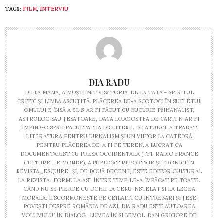
TAGS:
FILM
,
INTERVIU
DIA RADU
DE LA MAMĂ, A MOȘTENIT VISĂTORIA, DE LA TATĂ – SPIRITUL
CRITIC ȘI LIMBA ASCUȚITĂ. PLĂCEREA DE-A SCOTOCI ÎN SUFLETUL
OMULUI E ÎNSĂ A EI. S-AR FI FĂCUT CU BUCURIE PSIHANALIST,
ASTROLOG SAU ȚESĂTOARE, DACĂ DRAGOSTEA DE CĂRȚI N-AR FI
ÎMPINS-O SPRE FACULTATEA DE LITERE. DE ATUNCI, A TRĂDAT
LITERATURA PENTRU JURNALISM ȘI UN VIITOR LA CATEDRĂ
PENTRU PLĂCEREA DE-A FI PE TEREN. A LUCRAT CA
DOCUMENTARIST CU PRESA OCCIDENTALĂ (TF1, RADIO FRANCE
CULTURE, LE MONDE), A PUBLICAT REPORTAJE ȘI CRONICI ÎN
REVISTA „ESQUIRE” ȘI, DE DOUĂ DECENII, ESTE EDITOR CULTURAL
LA REVISTA „FORMULA AS”. ÎNTRE TIMP, LE-A ÎMPĂCAT PE TOATE.
CÂND NU SE PIERDE CU OCHII LA CERU-NSTELAT ȘI LA LEGEA
MORALĂ, ÎI SCORMONEȘTE PE CEILALȚI CU ÎNTREBĂRI ȘI ȚESE
POVEȘTI DESPRE ROMÂNIA DE AZI. DIA RADU ESTE AUTOAREA
VOLUMULUI ÎN DIALOG „LUMEA ÎN SI BEMOL, DAN GRIGORE DE