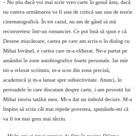
–
Nu știu dacă voi mai scrie vreo carte în genul ăsta, dacă
nu cumva următoarea va fi una de critică sau una de teorie
cinematografică. În tot cazul, nu am de gând să mă
reconvertesc într-un romancier. Ce pot însă să spun e că
Desene mișcătoare, cartea pe care am scris-o în dialog cu
Mihai Iovănel, e cartea care m-a eliberat. Ne-a purtat pe
amândoi în zone autobiografice foarte personale. Iar mie
mi-a relaxat scriitura, m-a scos din zona precisă,
academică și m-a lansat spre subiectivitate. Atunci, în
perioadele în care discutam despre carte, i-am povestit lui
Mihai istoria tatălui meu. Mi-a dat un imbold decisiv. M-a
împins să scriu cât mai repede povestea, spunându-mi că
va fi tot mai greu mai târziu.
–
Mulți ani ai ținut cronica de film în revista Dilema.