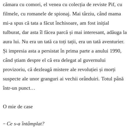
cămara cu comori, el venea cu colecția de reviste Pif, cu
filmele, cu romanele de spionaj. Mai târziu, când mama
mi-a spus că tata a făcut închisoare, am fost inițial
tulburat, dar asta îl făcea parcă și mai interesant, adăuga la
aura lui. Nu era un tată ca toți tații, era un tată aventurier.
Și impresia asta a persistat în prima parte a anului 1990,
când știam despre el că era delegat al guvernului
provizoriu, că dezleagă mistere ale revoluției și morți
suspecte ale unor granguri ai vechii orânduiri. Totul până
într-un punct…
O mie de case
–
Ce s-a întâmplat?