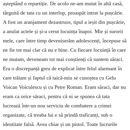
așteptând o repartiție. De acolo ne-am mutat în altă casă,
târguită de tata cu un interlop, proaspăt intrat la pușcărie.
A fost un aranjament dezastruos, tipul a ieșit din pușcărie,
a anulat actele și și-a cerut locuința înapoi. Mie și surorii
mele, care între timp deveniserăm adolescenți, începuse să
ne fie tot mai clar că nu e bine. Cu fiecare locuință în care
ne mutam, deveneam tot mai conștienți că suntem săraci.
Era o discrepanță greu de explicat între felul alarmant în
care trăiam și faptul că taică-miu se cunoștea cu Gelu
Voican Voiculescu și cu Petre Roman. Eram săraci, dar nu
eram ca orice săraci, pentru că ni se spunea că tata
lucrează într-un nou serviciu de combatere a crimei
organizate, că treaba lui e să prindă traficanți, sub o
identitate falsă. Avea chiar și un pistol. Toate lucrurile