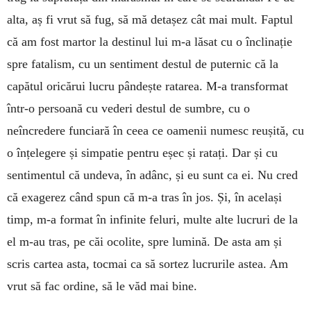
alta, aș fi vrut să fug, să mă detașez cât mai mult. Faptul
că am fost martor la destinul lui m-a lăsat cu o înclinație
spre fatalism, cu un sentiment destul de puternic că la
capătul oricărui lucru pândește ratarea. M-a transformat
într-o persoană cu vederi destul de sumbre, cu o
neîncredere funciară în ceea ce oamenii numesc reușită, cu
o înțelegere și simpatie pentru eșec și ratați. Dar și cu
sentimentul că undeva, în adânc, și eu sunt ca ei. Nu cred
că exagerez când spun că m-a tras în jos. Și, în același
timp, m-a format în infinite feluri, multe alte lucruri de la
el m-au tras, pe căi ocolite, spre lumină. De asta am și
scris cartea asta, tocmai ca să sortez lucrurile astea. Am
vrut să fac ordine, să le văd mai bine.