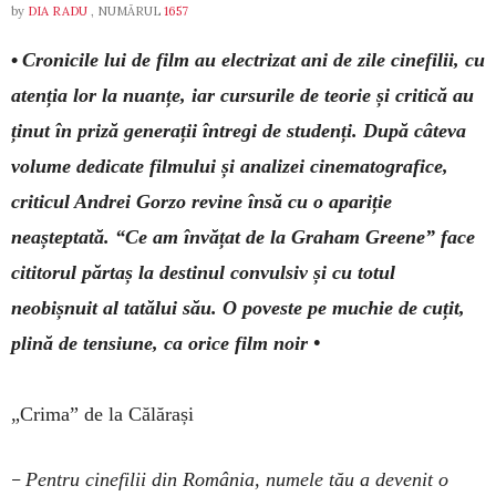
by
DIA RADU
, NUMĂRUL
1657
•
Cronicile lui de film au electrizat ani de zile cinefilii, cu
atenția lor la nuanțe, iar cursurile de teorie și critică au
ținut în priză generații întregi de studenți. După câteva
volume dedicate filmului și analizei cinematografice,
criticul Andrei Gorzo revine însă cu o apariție
neașteptată. “Ce am învățat de la Graham Greene” face
cititorul părtaș la destinul convulsiv și cu totul
neobișnuit al tatălui său. O poveste pe muchie de cuțit,
plină de tensiune, ca orice film noir •
„Crima” de la Călărași
–
Pentru cinefilii din România, numele tău a devenit o