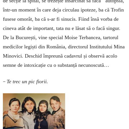
de secție la spital, se trezește însărcinat să facă autopsia,
într-un moment în care deja circulau ipoteze, ba că Trofin
fusese omorât, ba că s-ar fi sinucis. Fiind însă vorba de
cineva atât de important, tata nu e lăsat să o facă singur.
De la București, vine special Moise Terbancea, tartorul
medicilor legiști din România, directorul Institutului Mina
Minovici. Deschid împreună cadavrul și observă acolo
semne de intoxicație cu o substanță necunoscută…
–
Te trec un pic fiorii.