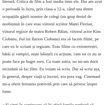
literară. Critica de film a fost media între ele. Dar am avut
o perioadă în liceu, prin clasa a 12-a, când una dintre
ocupațiile găștii noastre de colegi (un grup destul de
neobișnuit în care erau viitorul scriitor Matei Florian,
viitorul regizor de teatru Robert Bălan, viitorul actor Kim
Ciobanu, fiul lui Ilarion Ciobanu) era să facem filme, pe
care eu le scriam și regizam. Erau filme cu extratereștri,
bătăi și vampiri, niște băiețeli cu acțiune, cam tot ce nu se
poate face pe buget zero. Cu toate astea, nu mi-am dorit
niciodată să fac film. Eu voiam să scriu. Dar să scriu așa,
în general, despre viață și lucruri, era prea vag. Cinemaul
mi-a oferit fereastra potrivită prin care să privesc înspre
lume.
–
Și simți în continuare că îți oferă lentila perfectă să