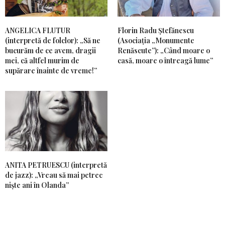
ANGELICA FLUTUR
Florin Radu Ștefănescu
(interpretă de folclor): „Să ne
(Asociația „Monumente
bucurăm de ce avem, dragii
Renăscute”): „Când moare o
mei, că altfel murim de
casă, moare o întreagă lume”
supărare înainte de vreme!”
ANITA PETRUESCU (interpretă
de jazz): „Vreau să mai petrec
niște ani în Olanda”