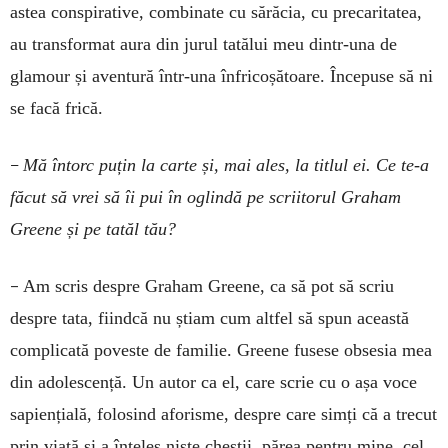
astea conspirative, combinate cu sărăcia, cu precaritatea,
au transformat aura din jurul tatălui meu dintr-una de
glamour și aventură într-una înfricoșătoare. Începuse să ni
se facă frică.
–
Mă întorc puțin la carte și, mai ales, la titlul ei. Ce te-a
făcut să vrei să îi pui în oglindă pe scriitorul Graham
Greene și pe tatăl tău?
–
Am scris despre Graham Greene, ca să pot să scriu
despre tata, fiindcă nu știam cum altfel să spun această
complicată poveste de familie. Greene fusese obsesia mea
din adolescență. Un autor ca el, care scrie cu o așa voce
sapiențială, folosind aforisme, despre care simți că a trecut
prin viață și a înțeles niște chestii, părea pentru mine, cel