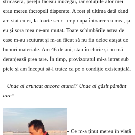
stricaseră, pereții făceau mucegai, iar soluțiile alor mei
erau mereu încropeli disperate. A fost și ultima dată când
am stat cu ei, la foarte scurt timp după întoarcerea mea, și
eu și sora mea ne-am mutat. Toate schimbările astea de
case m-au scuturat și m-au făcut să nu fiu deloc atașat de
bunuri materiale. Am 46 de ani, stau în chirie și nu mă
deranjează prea tare. În timp, provizoratul mi-a intrat sub
piele și am început să-l tratez ca pe o condiție existențială.
–
Unde ai aruncat ancora atunci? Unde ai găsit pământ
tare?
–
Ce m-a ținut mereu în viață