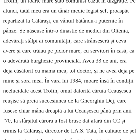
Trofin, un foarte mare ștab comunist căzut în dizgrație. Pe
atunci, tatăl meu era un tânăr medic legist șef, proaspăt
repartizat la Călărași, cu vântul bătându-i puternic în
pânze. Se născuse într-o dinastie de medici din Oltenia,
adevărați stâlpi ai comunității, care strânseseră și ceva
avere și care trăiau pe picior mare, cu servitori în casă, ca
o adevărată burghezie provincială. Avea 33 de ani, era
deja căsătorit cu mama mea, tot doctor, și ne avea deja pe
mine și sora mea. În vara lui 1984, moare însă în condiții
neelucidate acest Trofin, omul datorită căruia Ceaușescu
reușise să preia succesiunea de la Gheor­ghiu Dej, care
fusese chiar mâna dreaptă a lui Ceaușescu până prin anii
’70, la sfârșitul cărora a fost brusc dat afară din CC și
trimis la Călărași, director de I.A.S. Tata, în calitate de șef