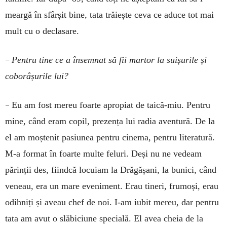
meargă în sfârșit bine, tata trăiește ceva ce aduce tot mai
mult cu o declasare.
–
Pentru tine ce a însemnat să fii martor la suișurile și
coborâșurile lui?
–
Eu am fost mereu foarte apropiat de taică-miu. Pentru
mine, când eram copil, prezența lui radia aventură. De la
el am moștenit pasiunea pentru cinema, pentru literatură.
M-a format în foarte multe feluri. Deși nu ne vedeam
părinții des, fiindcă locuiam la Drăgășani, la bunici, când
veneau, era un mare eveniment. Erau tineri, frumoși, erau
odihniți și aveau chef de noi. I-am iubit mereu, dar pentru
tata am avut o slăbiciune specială. El avea cheia de la