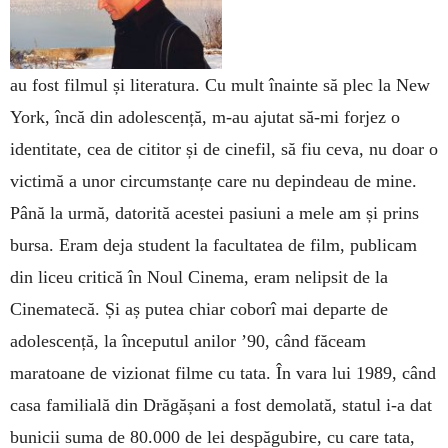
au fost filmul și literatura. Cu mult înainte să plec la New
York, încă din adolescență, m-au ajutat să-mi forjez o
identitate, cea de cititor și de cinefil, să fiu ceva, nu doar o
victimă a unor circumstanțe care nu depindeau de mine.
Până la urmă, datorită acestei pasiuni a mele am și prins
bursa. Eram deja student la facultatea de film, publicam
din liceu critică în Noul Cinema, eram nelipsit de la
Cinematecă. Și aș putea chiar coborî mai departe de
adolescență, la începutul anilor ’90, când făceam
maratoane de vizionat filme cu tata. În vara lui 1989, când
casa familială din Drăgășani a fost demolată, statul i-a dat
bunicii suma de 80.000 de lei despăgubire, cu care tata,