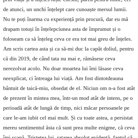
de atunci, un unchi înțelept care cunoaște mersul lumii.
Nu te poți înarma cu experiență prin procură, dar eu mă
drapam totuși în înțelepciunea asta de împrumut și o
foloseam ca să înțeleg ceva ce era tot mai greu de înțeles.
Am scris cartea asta și ca să-mi duc la capăt doliul, pentru
că din 2019, de când tata nu mai e, rămăsese ceva
nerezolvat acolo. Nu doar moartea lui îmi lăsase ceva
neexplicat, ci întreaga lui viață. Am fost dintotdeauna
bântuit de taică-miu, obsedat de el. Niciun om n-a fost atât
de prezent în mintea mea, într-un mod atât de intens, pe o
perioadă atât de lungă de timp, nici măcar persoanele pe
care le-am iubit cel mai mult. Și cu toate astea, a persistat
mereu sentimentul ăsta că sunt prea multe enigme, că ceva
îmi scapă. Tristețea lui, ratarea absolut evidentă, faptul că