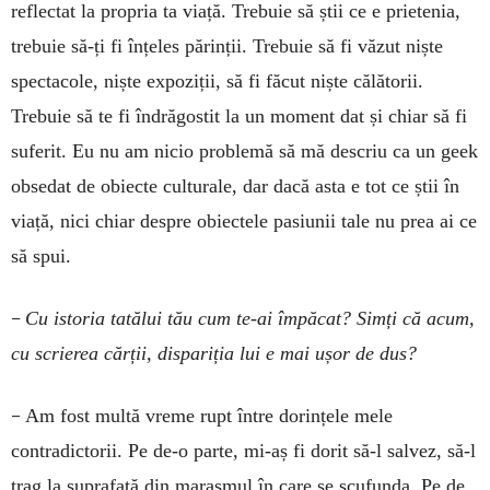
reflectat la propria ta viață. Trebuie să știi ce e prietenia,
trebuie să-ți fi înțeles părinții. Trebuie să fi văzut niște
spectacole, niște expoziții, să fi făcut niște călătorii.
Trebuie să te fi îndrăgostit la un moment dat și chiar să fi
suferit. Eu nu am nicio problemă să mă descriu ca un geek
obsedat de obiecte culturale, dar dacă asta e tot ce știi în
viață, nici chiar despre obiectele pasiunii tale nu prea ai ce
să spui.
–
Cu istoria tatălui tău cum te-ai împăcat? Simți că acum,
cu scrierea cărții, dispariția lui e mai ușor de dus?
–
Am fost multă vreme rupt între dorințele mele
contradictorii. Pe de-o parte, mi-aș fi dorit să-l salvez, să-l
trag la suprafață din marasmul în care se scufunda. Pe de