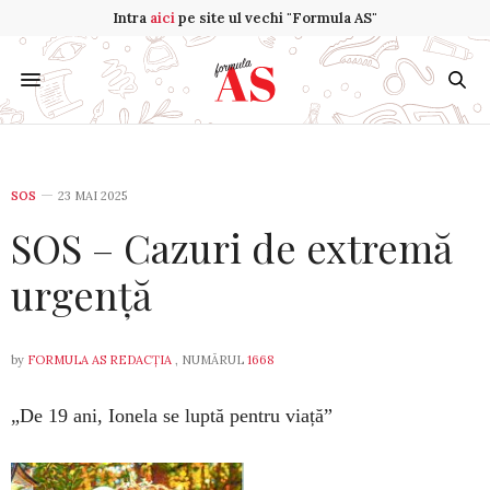
Intra
aici
pe site ul vechi "Formula AS"
SOS
23 MAI 2025
SOS – Cazuri de extremă
urgență
by
FORMULA AS REDACȚIA
, NUMĂRUL
1668
„De 19 ani, Ionela se luptă pentru viață”