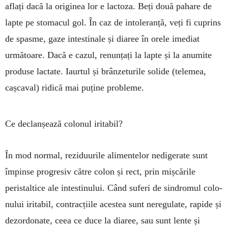
aflați dacă la originea lor e lac­toza. Beți două pahare de
lap­te pe stomacul gol. În caz de in­to­le­ranță, veți fi cu­prins
de spasme, gaze intes­ti­nale și diaree în orele ime­diat
urmă­toa­re. Dacă e cazul, re­nun­țați la lapte și la anu­mite
pro­duse lactate. Iaur­tul și brân­ze­turile solide (tele­mea,
cașcaval) ridică mai puține probleme.
Ce declanșează colonul iritabil?
În mod normal, reziduurile alimentelor ne­dige­rate sunt
împinse pro­gre­siv către colon și rect, prin miș­­că­rile
peristaltice ale in­tes­tinului. Când suferi de sindro­mul colo­
nului iri­tabil, con­trac­țiile aces­tea sunt nere­gulate, rapide și
dezordonate, ceea ce duce la di­a­ree, sau sunt lente și