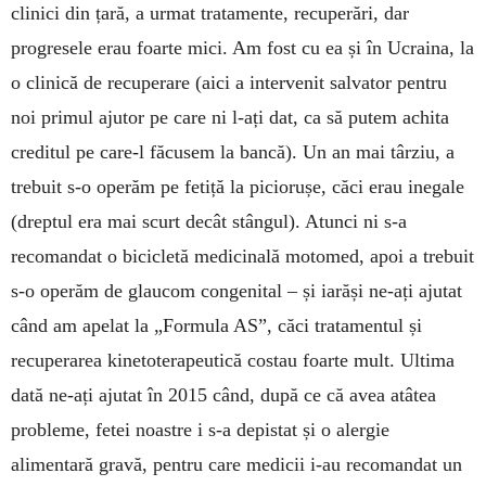
clinici din țară, a urmat tratamente, recuperări, dar
progresele erau foarte mici. Am fost cu ea și în Ucraina, la
o clinică de recuperare (aici a intervenit salvator pentru
noi primul ajutor pe care ni l-ați dat, ca să putem achita
creditul pe care-l făcusem la bancă). Un an mai târziu, a
trebuit s-o operăm pe fetiță la piciorușe, căci erau inegale
(dreptul era mai scurt decât stângul). Atunci ni s-a
recomandat o bicicletă medicinală motomed, apoi a trebuit
s-o operăm de glaucom congenital – și ia­răși ne-ați ajutat
când am apelat la „Formula AS”, căci tratamentul și
recuperarea kinetoterapeutică costau foarte mult. Ultima
dată ne-ați ajutat în 2015 când, după ce că avea atâtea
probleme, fetei noastre i s-a depistat și o alergie
alimentară gravă, pentru care medicii i-au recomandat un