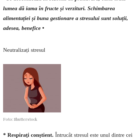
lumea dă iama în fructe și verzituri. Schimbarea
alimentației și buna gestionare a stresului sunt solu­ții,
adesea, benefice •
Neutralizați stresul
Foto: Shutterstock
* Respirați conștient.
Întrucât stresul este unul dintre cei