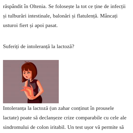
răspândit în Olte­nia. Se folosește la tot ce ține de infecții
și tulburări intestinale, balonări și fla­tu­lență. Mâncați
usturoi fiert și apoi pa­sat.
Suferiți de intoleranță la lactoză?
Intoleranța la lactoză (un zahar conținut în pro­usele
lactate) poate să declanșeze crize comparabile cu cele ale
sindromului de co­lon iritabil. Un test ușor vă permite să