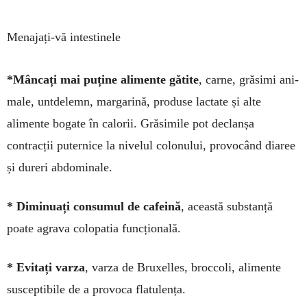
Menajați-vă intestinele
*Mâncați mai puține ali­men­te gă­tite
, carne, grăsimi ani­
ma­le, untdelemn, mar­garină, pro­duse lac­tate și alte
alimente bogate în ca­lorii. Gră­si­mile pot declanșa
contracții puternice la ni­velul colo­nului, provocând diaree
și dureri abdo­mi­nale.
* Diminuați consumul de cafeină
, aceas­tă substanță
poate agrava colopatia func­țio­nală.
* Evitați varza
, varza de Bruxelles, bro­c­co­li, alimente
susceptibile de a provoca flatu­lența.