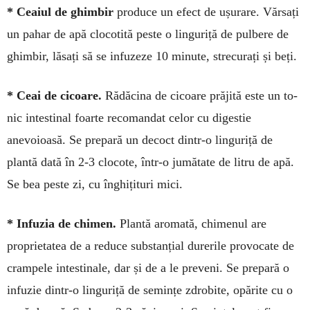
* Ceaiul de ghimbir
produce un efect de ușu­rare. Vărsați
un pahar de apă clo­cotită peste o lin­gu­riță de pul­bere de
ghimbir, lăsați să se infuzeze 10 minute, strecurați și beți.
* Ceai de cicoare.
Ră­dă­­ci­na de cicoare prăjită este un to­
nic intestinal foarte recomandat celor cu digestie
anevoioasă. Se prepară un decoct dintr-o lin­guriță de
plantă dată în 2-3 clo­cote, într-o jumătate de litru de apă.
Se bea peste zi, cu înghi­țituri mici.
* Infuzia de chimen.
Plan­tă aromată, chime­nul are
proprie­tatea de a reduce substanțial durerile provocate de
crampele intestinale, dar și de a le pre­veni. Se prepară o
infuzie dintr-o lin­gu­riță de semințe zdrobite, opărite cu o