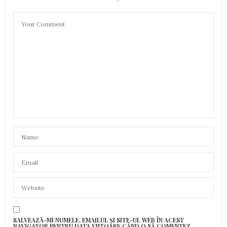
SALVEAZĂ-MI NUMELE, EMAILUL ȘI SITE-UL WEB ÎN ACEST
NAVIGATOR PENTRU DATA VIITOARE CÂND O SĂ COMENTEZ.