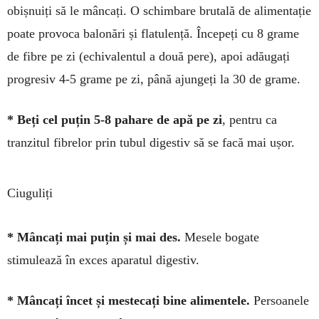
obișnuiți să le mâncați. O schimbare bru­tală de alimentație
poate pro­voca balonări și flatu­lență. Începeți cu 8 gra­me
de fibre pe zi (echivalentul a două pere), apoi adăugați
progresiv 4-5 grame pe zi, până ajungeți la 30 de grame.
* Beți cel puțin 5-8 pahare de apă pe zi
, pen­­tru ca
tranzitul fibrelor prin tubul digestiv să se facă mai ușor.
Ciuguliți
* Mâncați mai puțin și mai des.
Me­sele bo­gate
stimulează în exces aparatul digestiv.
* Mâncați încet și mestecați bi­ne alimen­tele.
Persoanele