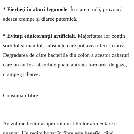
* Fierbeți în aburi legumele
. În stare cru­dă, provoacă
adesea crampe și diaree puter­nică.
* Evitați edulcoranții artificiali
. Majo­ritatea lor conțin
sorbitol și manitol, substanțe care pot avea efect laxativ.
Degradarea de către bacteriile din colon a acestor zaharuri
care nu au fost absorbite poate antrena formarea de gaze,
crampe și diaree.
Consumați fibre
Avizul medicilor asupra rolului fibrelor alimen­tare e
nuanțat. Un regim bo­gat în fibre este benefic, când