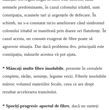
semnele predomi­nante, în cazul colo­nu­lui irita­bil, sunt
consti­pația, scaunele tari și urgențele de de­fe­care. În
schimb, nu s-a constatat nicio ame­liorare când sindromul
colonului iritabil se manifestă prin diaree ori flatulențe. În
cazul acesta, un consum exa­ge­rat de fibre poate să
agraveze situația. Dar dacă pro­blema dvs. principală este
constipa­ția, măsurile acestea vă pot ajuta.
* Mâncați multe fibre insolubile
, prezente în cerealele
complete, tărâțe, se­mințe, legume verzi. Fibrele insolubile
mă­resc volu­mul materiilor fecale, ceea ce are drept
rezultat acce­lerarea tranzitului.
* Sporiți progresiv aportul de fibre
, dacă nu sunteți