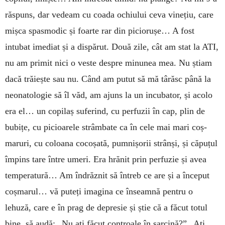
răs­puns, dar vedeam cu coada ochiului ceva vinețiu, care
mișca spas­modic și foarte rar din pi­ciorușe… A fost
intubat imediat și a dispărut. Do­uă zile, cât am stat la ATI,
nu am primit nici o veste despre minu­nea mea. Nu știam
dacă trăiește sau nu. Când am putut să mă târăsc până la
neo­natologie să îl văd, am ajuns la un incubator, și acolo
era el… un co­pilaș suferind, cu perfuzii în cap, plin de
bubițe, cu pi­cioarele strâm­bate ca în cele mai mari coș­
maruri, cu coloana co­coșată, pumnișorii strânși, și căpuțul
împins tare între umeri. Era hră­nit prin perfuzie și avea
tem­peratură… Am îndrăznit să întreb ce are și a î­n­ceput
coșma­rul… vă puteți ima­gina ce înseam­nă pentru o
lehuză, care e în prag de depresie și știe că a făcut totul
bine, să audă: „Nu ați făcut controale în sarcină?” „Ați