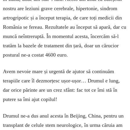
nostru are leziuni grave cerebrale, hiper­tonie, sindrom
artrogripotic și a început te­rapia, de care toți medicii din
România se fereau. Re­zultatele au început să apară, dar cu
muncă neîn­treruptă. În momentul acesta, încercăm să-l
tratăm la bazele de tratament din țară, doar un căru­cior
postural ne-a costat 4600 euro.
Avem nevoie mare și urgentă de ajutor să con­tinuăm
terapiile care îl dezmorțesc ușor-ușor… Dru­mul e lung,
dar orice părinte are un crez sfânt: fac tot ce îmi stă în
putere sa îmi ajut copilul!
Drumul ne-a dus anul acesta în Beijing, Chi­na, pentru un
transplant de celule stem ne­uro­logice, în urma căruia am