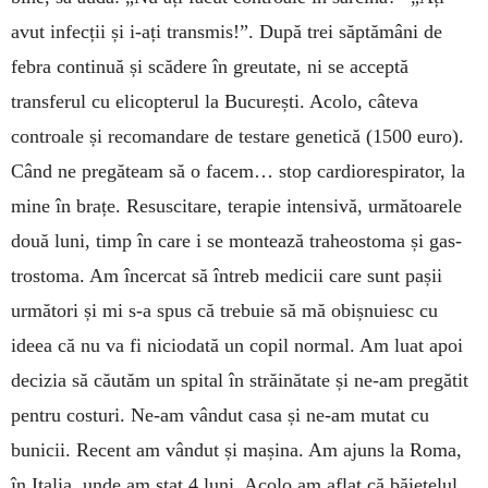
avut infecții și i-ați transmis!”. După trei săptămâni de
febra con­tinuă și scădere în greutate, ni se acceptă
transferul cu elicopterul la București. Acolo, câteva
controale și reco­mandare de testare genetică (1500 euro).
Când ne pregăteam să o facem… stop cardio­respi­rator, la
mine în brațe. Resus­citare, terapie inten­sivă, urmă­toarele
două luni, timp în care i se montează traheostoma și gas­
trostoma. Am încer­cat să întreb medicii care sunt pașii
următori și mi s-a spus că trebuie să mă obiș­nuiesc cu
ideea că nu va fi nicio­dată un copil normal. Am luat apoi
decizia să căutăm un spital în străi­nătate și ne-am pregătit
pen­tru costuri. Ne-am vândut casa și ne-am mutat cu
bunicii. Recent am vân­dut și mașina. Am ajuns la Roma,
în Italia, unde am stat 4 luni. Acolo am aflat că băiețelul