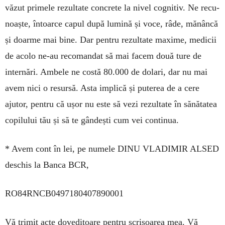
văzut primele rezultate concrete la nivel cognitiv. Ne recu­
noaște, în­toarce capul după lumină și voce, râde, mă­nâncă
și doarme mai bine. Dar pentru re­zultate ma­xime, medicii
de acolo ne-au reco­man­dat să mai facem două ture de
internări. Ambele ne costă 80.000 de dolari, dar nu mai
avem nici o resursă. Asta im­pli­că și puterea de a cere
ajutor, pentru că ușor nu este să vezi rezultate în să­nătatea
copilu­lui tău și să te gândești cum vei con­tinua.
* Avem cont în lei, pe numele DI­NU VLA­DI­MIR ALSED
deschis la Banca BCR,
RO84RNCB0497180407890001
Vă trimit acte doveditoare pentru scrisoarea mea. Vă