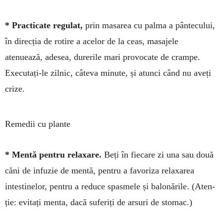
* Practicate regulat,
prin masarea cu palma a pân­tecului,
în direcția de rotire a acelor de la ceas, ma­­sajele
atenuează, adesea, durerile mari provo­cate de crampe.
Executați-le zilnic, câteva minu­te, și a­tunci când nu aveți
crize.
Remedii cu plante
* Mentă pentru relaxare.
Beți în fiecare zi una sau două
căni de infuzie de mentă, pentru a fa­vo­riza re­laxarea
intestinelor, pentru a re­duce spas­mele și balonările. (Aten­
ție: evitați menta, dacă sufe­riți de arsuri de sto­mac.)