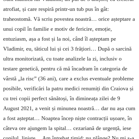
atrofiat, și care respiră printr-un tub pus în gât:
traheostomă. Vă scriu povestea noastră… orice așteptare a
unui copil în familie e motiv de fericire, emoție,
entuziasm, așa a fost și la noi, când îl așteptam pe
Vladimir, eu, tăticul lui și cei 3 fră­țiori… După o sarcină
ultra moni­torizată, cu toate analizele la zi, inclusiv o
testare genetică, pentru că mă încadram în categoria de
vârstă „la risc” (36 ani), care a exclus eventuale pro­ble­me
posibile, veri­ficări la patru me­dici re­nu­miți din Craiova și
cu trei copii perfect să­nătoși, în dimi­neața zilei de 9
August 2021, a ve­nit și minunea noastră… dar nu așa cum
a fost aș­teptat… Noaptea încep niște con­tracții ușoare, în
câteva ore ajungem la spital… ce­zariană de urgență, iese
copilul, li­niște… Am în­trebat timid: nu plânge? Nu mi s-a