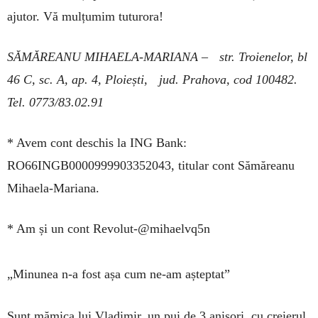
ajutor. Vă mulțumim tuturora!
SĂMĂREANU MIHAELA-MARIANA – str. Troienelor, bl
46 C, sc. A, ap. 4, Ploiești, jud. Prahova, cod 100482.
Tel. 0773/83.02.91
* Avem cont deschis la ING Bank:
RO66INGB0000999903352043, titular cont Să­mă­reanu
Mihaela-Mariana.
* Am și un cont Revolut-@mihaelvq5n
„Minunea n-a fost așa cum
ne-am așteptat”
Sunt mămica lui Vladimir, un pui de 3 ani­șori, cu creierul