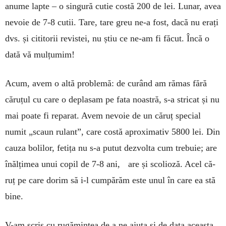
anume lapte – o singură cutie costă 200 de lei. Lunar, avea
nevoie de 7-8 cutii. Tare, tare greu ne-a fost, dacă nu erați
dvs. și cititorii revistei, nu știu ce ne-am fi făcut. Încă o
dată vă mulțumim!
Acum, avem o altă problemă: de curând am ră­mas fără
căruțul cu care o deplasam pe fata noastră, s-a stricat și nu
mai poate fi reparat. Avem nevoie de un căruț special
numit „scaun rulant”, care costă aproximativ 5800 lei. Din
cauza bolilor, fetița nu s-a putut dezvolta cum trebuie; are
înălțimea unui copil de 7-8 ani, are și scolioză. Acel că­
ruț pe care dorim să i-l cum­părăm este unul în care ea stă
bine.
V-am scris cu rugămintea de a ne ajuta și de data aceas­ta,