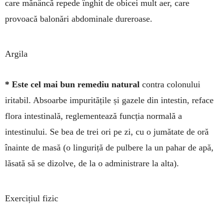
care mă­nâncă repede înghit de obi­cei mult aer, care
provoacă balonări abdominale du­re­roa­se.
Argila
* Este cel mai bun remediu natural
con­tra colonului
irita­bil. Absoarbe impu­ri­tățile și ga­zele din intestin, reface
flo­ra intes­ti­nală, reglementează funcția normală a
intestinului. Se bea de trei ori pe zi, cu o jumătate de oră
înainte de masă (o lin­guriță de pulbere la un pa­har de apă,
lăsată să se dizolve, de la o ad­minis­trare la alta).
Exercițiul fizic