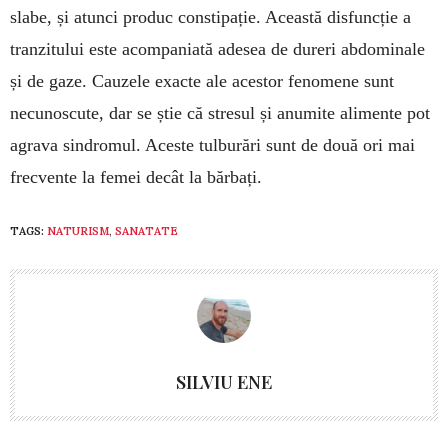
slabe, și atunci produc con­stipație. Aceas­tă disfuncție a
tranzitului este acom­pa­niată adesea de dureri abdo­minale
și de gaze. Cau­zele exacte ale acestor fenomene sunt
necunos­cute, dar se știe că stresul și anu­mite alimente pot
agrava sindro­mul. Aceste tul­burări sunt de două ori mai
frec­vente la femei decât la bărbați.
TAGS:
NATURISM
,
SANATATE
SILVIU ENE