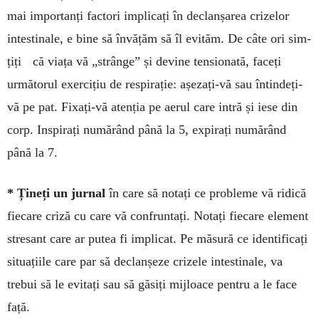
mai importanți factori implicați în declanșarea crizelor
intestinale, e bine să în­vățăm să îl evităm. De câte ori sim­
țiți că viața vă „strânge” și de­vine ten­sionată, faceți
următorul exercițiu de res­pi­rație: așezați-vă sau întindeți-
vă pe pat. Fixați-vă aten­ția pe aerul care intră și iese din
corp. Inspirați numă­rând până la 5, expirați numărând
până la 7.
* Țineți un jurnal
în care să no­tați ce pro­ble­me vă ridică
fiecare criză cu care vă con­frun­­tați. Notați fiecare ele­ment
stre­sant care ar putea fi implicat. Pe măsură ce iden­tificați
situațiile care par să de­clan­șeze crizele in­testinale, va
trebui să le evi­tați sau să gă­siți mijloace pen­tru a le face
față.