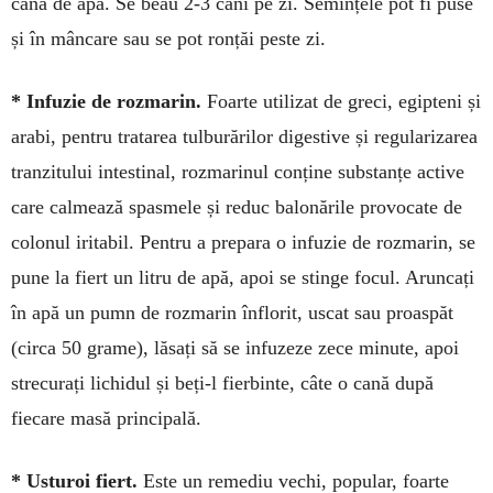
cană de apă. Se beau 2-3 căni pe zi. Semințele pot fi puse
și în mâncare sau se pot ronțăi peste zi.
* Infuzie de rozmarin.
Foarte utilizat de greci, egipteni și
arabi, pentru tratarea tulbu­rărilor diges­ti­ve și regularizarea
tranzitului in­tes­tinal, rozma­rinul conține sub­stanțe active
care calmează spasmele și reduc balonările pro­vocate de
colonul iritabil. Pen­tru a prepa­ra o infuzie de rozmarin, se
pune la fiert un litru de apă, apoi se stinge focul. Aruncați
în apă un pumn de roz­marin înflorit, uscat sau proaspăt
(cir­ca 50 grame), lăsați să se infuzeze zece minute, apoi
strecurați lichidul și beți-l fierbinte, câte o cană după
fiecare masă principală.
* Usturoi fiert.
Este un remediu vechi, popular, foarte