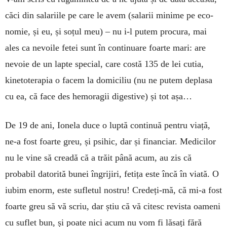
căci din salariile pe care le avem (salarii minime pe eco­
nomie, și eu, și soțul meu) – nu i-l pu­tem procura, mai
ales ca nevoile fetei sunt în continuare foarte mari: are
nevoie de un lapte special, care costă 135 de lei cutia,
kinetoterapia o facem la domiciliu (nu ne putem deplasa
cu ea, că face des hemoragii digestive) și tot așa…
De 19 de ani, Ionela duce o luptă continuă pen­tru viață,
ne-a fost foarte greu, și psihic, dar și financiar. Medicilor
nu le vine să creadă că a trăit până acum, au zis că
probabil datorită bunei îngri­jiri, fetița este încă în viată. O
iubim enorm, este sufletul nostru! Credeți-mă, că mi-a fost
foarte greu să vă scriu, dar știu că vă citesc revista oameni
cu suflet bun, și poate nici acum nu vom fi lăsați fără