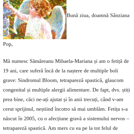
Bună ziua, doamnă Sânziana
Pop,
Mă numesc Sămăreanu Mihaela-Mariana și am o fetiță de
19 ani, care suferă încă de la naș­tere de multiple boli
grave: Sindromul Bloom, te­tra­pareză spastică, glaucom
congenital și multiple alergii alimentare. De fapt, dvs. știți
prea bine, căci ne-ați ajutat și în anii trecuți, când v-am
cerut sprijinul, neștiind încotro să mai umblăm. Fetița s-a
născut în 2005, cu o afecțiune gravă a sistemului nervos –
tetrapareză spastică. Am mers cu ea pe la tot felul de