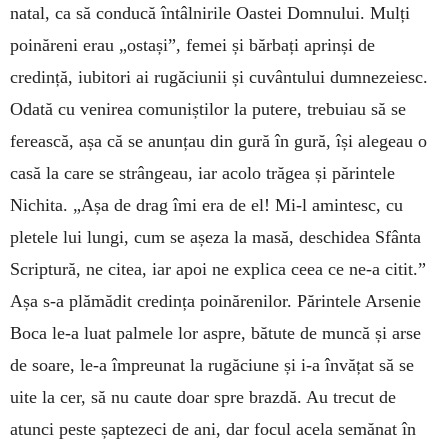
natal, ca să conducă întâlnirile Oastei Domnului. Mulți
poinăreni erau „ostași”, femei și bărbați aprinși de
credință, iubitori ai rugăciunii și cuvântului dumnezeiesc.
Odată cu venirea comuniștilor la putere, trebuiau să se
ferească, așa că se anunțau din gură în gură, își alegeau o
casă la care se strângeau, iar acolo trăgea și părintele
Nichita. „Așa de drag îmi era de el! Mi-l amintesc, cu
pletele lui lungi, cum se așeza la masă, deschidea Sfânta
Scriptură, ne citea, iar apoi ne explica ceea ce ne-a citit.”
Așa s-a plămădit credința poinărenilor. Părintele Arsenie
Boca le-a luat palmele lor aspre, bătute de muncă și arse
de soare, le-a împreunat la rugăciune și i-a învățat să se
uite la cer, să nu caute doar spre brazdă. Au trecut de
atunci peste șaptezeci de ani, dar focul acela semănat în