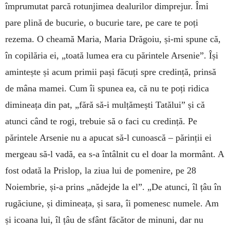
împrumutat parcă rotunjimea dealurilor dimprejur. Îmi
pare plină de bucurie, o bucurie tare, pe care te poți
rezema. O cheamă Maria, Maria Drăgoiu, și-mi spune că,
în copilăria ei, „toată lumea era cu părintele Arsenie”. Își
amintește și acum primii pași făcuți spre credință, prinsă
de mâna mamei. Cum îi spunea ea, că nu te poți ridica
dimineața din pat, „fără să-i mulțămești Tatălui” și că
atunci când te rogi, trebuie să o faci cu credință. Pe
părintele Arsenie nu a apucat să-l cunoască – părinții ei
mergeau să-l vadă, ea s-a întâlnit cu el doar la mormânt. A
fost odată la Prislop, la ziua lui de pomenire, pe 28
Noiembrie, și-a prins „nădejde la el”. „De atunci, îl țâu în
rugăciune, și dimineața, și sara, îi pomenesc numele. Am
și icoana lui, îl țâu de sfânt făcător de minuni, dar nu