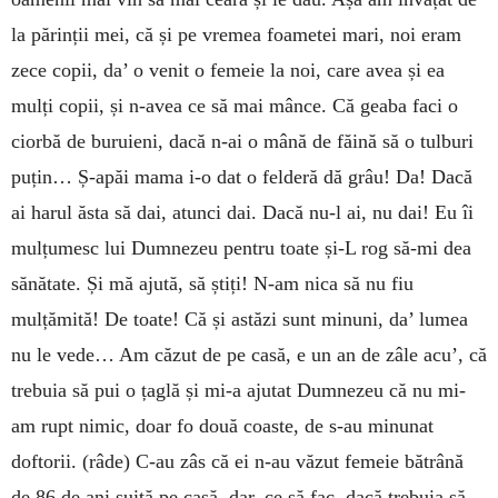
la părinții mei, că și pe vremea foametei mari, noi eram
zece copii, da’ o venit o femeie la noi, care avea și ea
mulți copii, și n-avea ce să mai mânce. Că geaba faci o
ciorbă de buruieni, dacă n-ai o mână de făină să o tulburi
puțin… Ș-apăi mama i-o dat o felderă dă grâu! Da! Dacă
ai harul ăsta să dai, atunci dai. Dacă nu-l ai, nu dai! Eu îi
mulțumesc lui Dumnezeu pentru toate și-L rog să-mi dea
sănătate. Și mă ajută, să știți! N-am nica să nu fiu
mulțămită! De toate! Că și astăzi sunt minuni, da’ lumea
nu le vede… Am căzut de pe casă, e un an de zâle acu’, că
trebuia să pui o țaglă și mi-a ajutat Dumnezeu că nu mi-
am rupt nimic, doar fo două coaste, de s-au minunat
doftorii. (râde) C-au zâs că ei n-au văzut femeie bătrână
de 86 de ani suită pe casă, dar, ce să fac, dacă trebuia să