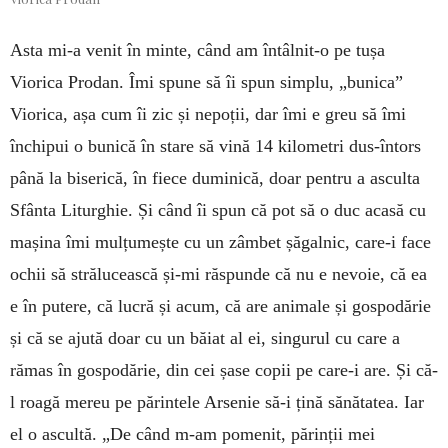
Asta mi-a venit în minte, când am întâlnit-o pe tușa
Viorica Prodan. Îmi spune să îi spun simplu, „bunica”
Viorica, așa cum îi zic și nepoții, dar îmi e greu să îmi
închipui o bunică în stare să vină 14 kilometri dus-întors
până la biserică, în fiece duminică, doar pentru a asculta
Sfânta Liturghie. Și când îi spun că pot să o duc acasă cu
mașina îmi mulțumește cu un zâmbet șăgalnic, care-i face
ochii să strălucească și-mi răspunde că nu e nevoie, că ea
e în putere, că lucră și acum, că are animale și gospodărie
și că se ajută doar cu un băiat al ei, singurul cu care a
rămas în gospodărie, din cei șase copii pe care-i are. Și că-
l roagă mereu pe părintele Arsenie să-i țină sănătatea. Iar
el o ascultă. „De când m-am pomenit, părinții mei