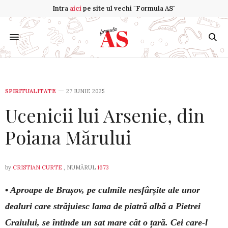
Intra
aici
pe site ul vechi "Formula AS"
SPIRITUALITATE
27 IUNIE 2025
Ucenicii lui Arsenie, din
Poiana Mărului
by
CRISTIAN CURTE
, NUMĂRUL
1673
•
Aproape de Brașov, pe culmile nesfârșite ale unor
dealuri care străjuiesc lama de piatră albă a Pietrei
Craiului, se întinde un sat mare cât o țară. Cei care-l