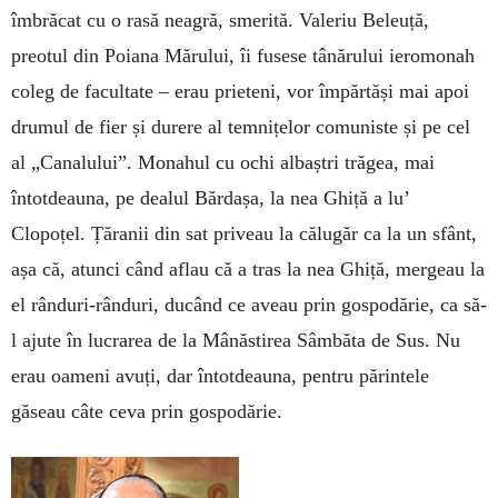
îmbrăcat cu o rasă neagră, smerită. Valeriu Beleuță,
preotul din Poiana Mărului, îi fusese tânărului ieromonah
coleg de facultate – erau prieteni, vor împărtăși mai apoi
drumul de fier și durere al temnițelor comuniste și pe cel
al „Canalului”. Monahul cu ochi albaștri trăgea, mai
întotdeauna, pe dealul Bărdașa, la nea Ghiță a lu’
Clopoțel. Țăranii din sat priveau la călugăr ca la un sfânt,
așa că, atunci când aflau că a tras la nea Ghiță, mergeau la
el rânduri-rânduri, ducând ce aveau prin gospodărie, ca să-
l ajute în lucrarea de la Mânăstirea Sâmbăta de Sus. Nu
erau oameni avuți, dar întotdeauna, pentru părintele
găseau câte ceva prin gospodărie.