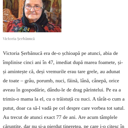
Victoria Șerbănucă
Victoria Șerbănucă era de-o șchioapă pe atunci, abia de
împlinise cinci ani în 47, imediat după marea foamete, și-
și amintește că, deși vremurile erau tare grele, au adunat
de toate – grâu, porumb, nuci, făină, lână, cânepă, orice
aveau în gospodărie, dându-le de drag părintelui. Pe ea a
trimis-o mama la el, cu o trăistuță cu nuci. A târât-o cum a
putut, doar ca să-l vadă pe cel despre care vorbea tot satul.
Au trecut de atunci exact 77 de ani. Are acum tâmplele
cărunțite, dar nu și-a pierdut tinerețea, pe care i-o citesc în