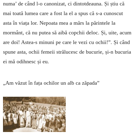
numa’ de când l-o canonizat, ci dintotdeauna. Și știu că
mai toată lumea care a fost la el a spus că s-a cunoscut
asta în viața lor. Nepoata mea a mărs la părintele la
mormânt, că nu putea să aibă copchii deloc. Și, uite, acum
are doi! Astea-s minuni pe care le vezi cu ochii!”. Și când
spune asta, ochii femeii strălucesc de bucurie, și-n bucuria
ei mă odihnesc și eu.
„Am văzut în fața ochilor un alb ca zăpada”