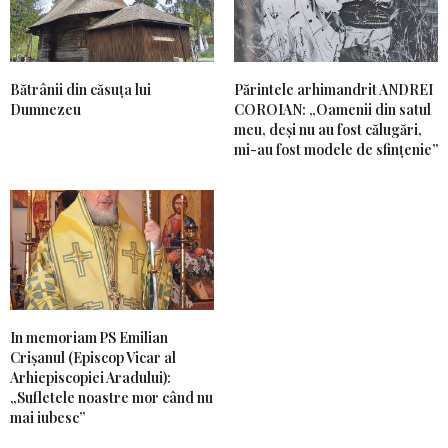
Bătrânii din căsuța lui
Părintele arhimandrit ANDREI
Dumnezeu
COROIAN: „Oamenii din satul
meu, deși nu au fost călugări,
mi-au fost modele de sfințenie”
In memoriam PS Emilian
Crișanul (Episcop Vicar al
Arhiepiscopiei Aradului):
„Sufletele noastre mor când nu
mai iubesc”