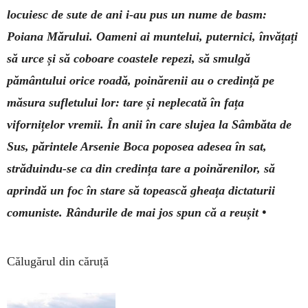
locuiesc de sute de ani i-au pus un nume de basm:
Poiana Mărului. Oameni ai muntelui, puternici, învățați
să urce și să coboare coastele repezi, să smulgă
pământului orice roadă, poinărenii au o credință pe
măsura sufletului lor: tare și neplecată în fața
vifornițelor vremii. În anii în care slujea la Sâmbăta de
Sus, părintele Arsenie Boca poposea adesea în sat,
străduindu-se ca din credința tare a poinărenilor, să
aprindă un foc în stare să topească gheața dictaturii
comuniste. Rândurile de mai jos spun că a reușit •
Călugărul din căruță