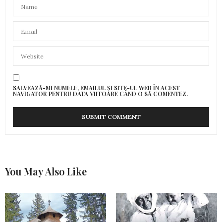
SALVEAZĂ-MI NUMELE, EMAILUL ȘI SITE-UL WEB ÎN ACEST
NAVIGATOR PENTRU DATA VIITOARE CÂND O SĂ COMENTEZ.
You May Also Like