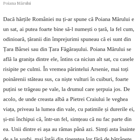
Poiana Mărului
Dacă hărțile României nu ți-ar spune că Poiana Mărului e
un sat, ai putea foarte bine să-l numești o țară, la fel cum,
odinioară, țăranii din împrejurimi spuneau că ei sunt din
Țara Bârsei sau din Țara Făgărașului. Poiana Mărului se
află la granița dintre ele, întins ca niciun alt sat, cu casele
risipite pe culmi. În vremea părintelui Arsenie, mai toți
poinărenii stăteau sus, ca niște vulturi în cuiburi, foarte
puțini se trăgeau pe vale, la drumul care șerpuia jos. De
acolo, de unde creasta albă a Pietrei Craiului le veghea
viața, priveau la lumea din vale, cu patimile și durerile ei,
și-mi închipui că, într-un fel, simțeau că nu fac parte din
ea. Unii dintre ei așa au rămas până azi. Simți asta înainte
de a le vorbi, mai întâi din tinerețea lor fără de bătrânețe,