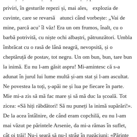
priviri, în gesturile repezi și, mai ales, explozia de
cuvinte, care se revarsă atunci când vorbește: „Vai de
mine, parcă acu’ îl văz! Era un om frumos, înalt, cu o
barbă potrivită, cu niște ochi albaștri, pătrunzători. Umbla
îmbrăcat cu o rasă de lână neagră, nevopsită, și o
cheptăruță de postav, tot negru. Un om bun, bun, tare bun
la inimă. Eu nu l-am găsit aspru! Mi-amintesc că s-a
adunat în jurul lui lume multă și-am stat și l-am ascultat.
Ne povestea la toți, ș-apăi ne și lua pe fiecare în parte.
Mie mi-a zis să mă fac mare și să mă duc la școală. Tot
zicea: «Să hiți răbdători! Să nu puneți la inimă supărări!».
De la acea întâlnire, de când eram copchilă, eu nu l-am
mai văzut pe părintele Arsenie, da mi-a rămas în suflet,
cât oi trăi! Nu-i seară să nu-l strâg în rugăciuni: «Părinte