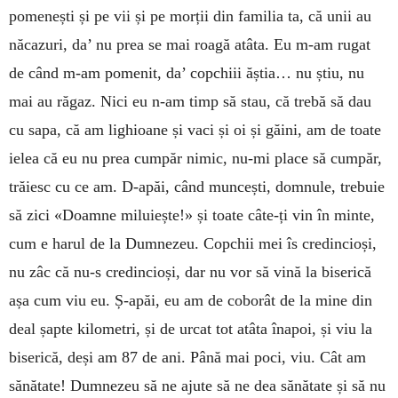
pomenești și pe vii și pe morții din familia ta, că unii au
năcazuri, da’ nu prea se mai roagă atâta. Eu m-am rugat
de când m-am pomenit, da’ copchiii ăștia… nu știu, nu
mai au răgaz. Nici eu n-am timp să stau, că trebă să dau
cu sapa, că am lighioane și vaci și oi și găini, am de toate
ielea că eu nu prea cumpăr nimic, nu-mi place să cumpăr,
trăiesc cu ce am. D-apăi, când muncești, domnule, trebuie
să zici «Doamne miluiește!» și toate câte-ți vin în minte,
cum e harul de la Dumnezeu. Copchii mei îs credincioși,
nu zâc că nu-s credincioși, dar nu vor să vină la biserică
așa cum viu eu. Ș-apăi, eu am de coborât de la mine din
deal șapte kilometri, și de urcat tot atâta înapoi, și viu la
biserică, deși am 87 de ani. Până mai poci, viu. Cât am
sănătate! Dumnezeu să ne ajute să ne dea sănătate și să nu