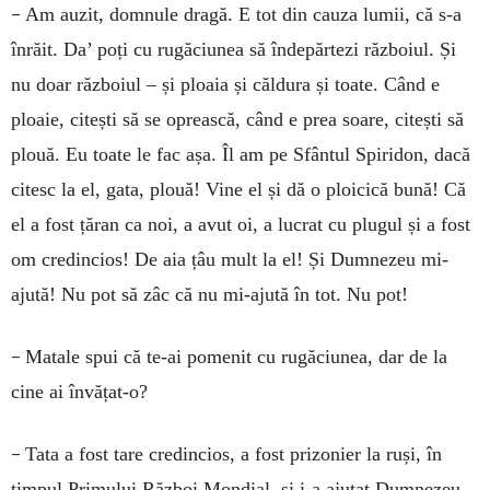
–
Am auzit, domnule dragă. E tot din cauza lumii, că s-a
înrăit. Da’ poți cu rugăciunea să îndepărtezi războiul. Și
nu doar războiul – și ploaia și căldura și toate. Când e
ploaie, citești să se oprească, când e prea soare, citești să
plouă. Eu toate le fac așa. Îl am pe Sfântul Spiridon, dacă
citesc la el, gata, plouă! Vine el și dă o ploicică bună! Că
el a fost țăran ca noi, a avut oi, a lucrat cu plugul și a fost
om credincios! De aia țâu mult la el! Și Dumnezeu mi-
ajută! Nu pot să zâc că nu mi-ajută în tot. Nu pot!
–
Matale spui că te-ai pomenit cu rugăciunea, dar de la
cine ai învățat-o?
–
Tata a fost tare credincios, a fost prizonier la ruși, în
timpul Primului Război Mondial, și i-a ajutat Dumnezeu