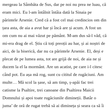
mergeau la Sâmbăta de Sus, dar pe noi nu prea ne luau, că
eram mici. Eu l-am întâlnit întâia dată la Sinaia pe
părintele Arsenie. Cred că a fost cel mai credincios om din
țara asta, de aia a avut har și încă are și acum. A fost un
om cum nu ai mai văzut pe pământ. M-am dus să-l văd, că
mi-era drag de el. Știu că toți preoții au har, și ai noștri de
aici, de la biserică, dar nu ca părintele Arsenie. El, deși e
plecat de pe lumea asta, tot are grijă de noi, de aia ne și
ducem la el la mormânt. Are un acatist, pe care i-l citesc
când pot. Eu așa mă rog, sunt cu cititul de rugăciuni. Am
multe… Mă scol la șase, să am timp, ș-apăi fac trei
catisme la Psaltire, trei canoane din Psaltirea Maicii
Domnului și apoi toate rugăciunile dimineții. Batâr o
juma’ de oră de rugat trebă să ai dimineța și seara ca să îi