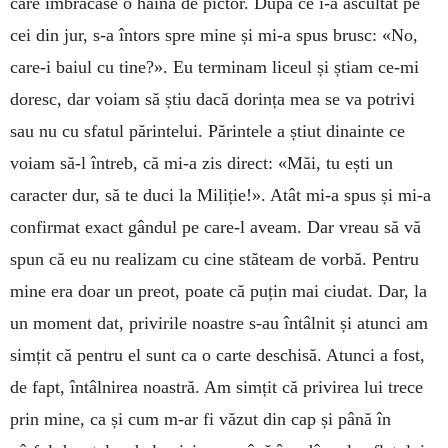
care îmbrăcase o haină de pictor. După ce i-a ascultat pe
cei din jur, s-a întors spre mine și mi-a spus brusc: «No,
care-i baiul cu tine?». Eu terminam liceul și știam ce-mi
doresc, dar voiam să știu dacă dorința mea se va potrivi
sau nu cu sfatul părintelui. Părintele a știut dinainte ce
voiam să-l întreb, că mi-a zis direct: «Măi, tu ești un
caracter dur, să te duci la Miliție!». Atât mi-a spus și mi-a
confirmat exact gândul pe care-l aveam. Dar vreau să vă
spun că eu nu realizam cu cine stăteam de vorbă. Pentru
mine era doar un preot, poate că puțin mai ciudat. Dar, la
un moment dat, privirile noastre s-au întâlnit și atunci am
simțit că pentru el sunt ca o carte deschisă. Atunci a fost,
de fapt, întâlnirea noastră. Am simțit că privirea lui trece
prin mine, ca și cum m-ar fi văzut din cap și până în