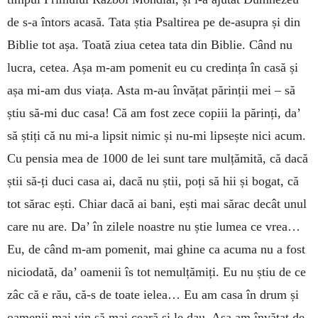
de s-a întors acasă. Tata știa Psaltirea pe de-asupra și din
Biblie tot așa. Toată ziua cetea tata din Biblie. Când nu
lucra, cetea. Așa m-am pomenit eu cu credința în casă și
așa mi-am dus viața. Asta m-au învățat părinții mei – să
știu să-mi duc casa! Că am fost zece copiii la părinți, da’
să știți că nu mi-a lipsit nimic și nu-mi lipsește nici acum.
Cu pensia mea de 1000 de lei sunt tare mulțămită, că dacă
știi să-ți duci casa ai, dacă nu știi, poți să hii și bogat, că
tot sărac ești. Chiar dacă ai bani, ești mai sărac decât unul
care nu are. Da’ în zilele noastre nu știe lumea ce vrea…
Eu, de când m-am pomenit, mai ghine ca acuma nu a fost
niciodată, da’ oamenii îs tot nemulțămiți. Eu nu știu de ce
zâc că e rău, că-s de toate ielea… Eu am casa în drum și
oamenii mai vin să mai ceară și le dau. Așa am învățat de