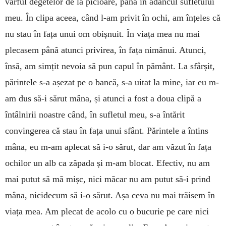
vârful degetelor de la picioare, până în adâncul sufletului
meu. În clipa aceea, când l-am privit în ochi, am înțeles că
nu stau în fața unui om obișnuit. În viața mea nu mai
plecasem până atunci privirea, în fața nimănui. Atunci,
însă, am simțit nevoia să pun capul în pământ. La sfârșit,
părintele s-a așezat pe o bancă, s-a uitat la mine, iar eu m-
am dus să-i sărut mâna, și atunci a fost a doua clipă a
întâlnirii noastre când, în sufletul meu, s-a întărit
convingerea că stau în fața unui sfânt. Părintele a întins
mâna, eu m-am aplecat să i-o sărut, dar am văzut în fața
ochilor un alb ca zăpada și m-am blocat. Efectiv, nu am
mai putut să mă mișc, nici măcar nu am putut să-i prind
mâna, nicidecum să i-o sărut. Așa ceva nu mai trăisem în
viața mea. Am plecat de acolo cu o bucurie pe care nici