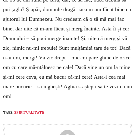
pui țagla? Ș-apăi, domnule dragă, iaca m-am făcut bine cu
ajutorul lui Dumnezeu. Nu credeam că o să mă mai fac
bine, dar uite că m-am făcut și merg înainte. Asta îi și cer
Domnului – să poci merge înainte! Și, uite că merg și vă
zic, nimic nu-mi trebuie! Sunt mulțămită tare de tot! Dacă
n-ai ură, mergi! Vă zic drept – mie-mi pare ghine de orice
om cu care mă-ntâlnesc pe cale! Dacă vine un om la mine
și-mi cere ceva, eu mă bucur că-mi cere! Asta-i cea mai
mare bucurie – să iughești! Aghia s-aștepți să te vezi cu un
om!
TAGS:
SPIRITUALITATE