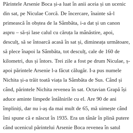
Părintele Arsenie Boca și-a luat în anii aceia și un ucenic
din sat, pe Niculae Corcă. De încercare, înainte să-l
primească în obștea de la Sâmbăta, i-a dat și un canon
aspru – să-și lase calul cu căruța la mânăstire, apoi,
desculț, să se întoarcă acasă în sat și, dimineața următoare,
să plece înapoi la Sâmbăta, tot desculț, cale de 160 de
kilometri, dus și întors. Trei zile a fost pe drum Niculae, ș-
apoi părintele Arsenie l-a făcut călugăr. I-a pus numele
Nichita și-a trăit toată viața la Sâmbăta de Sus. Când și
când, părintele Nichita revenea în sat. Octavian Grapă își
aduce aminte limpede întâlnirile cu el. Are 90 de ani
împliniți, dar nu i-aș da mai mult de 65, mă uimește când
îmi spune că e născut în 1935. Era un tânăr în plină putere
când ucenicul părintelui Arsenie Boca revenea în satul