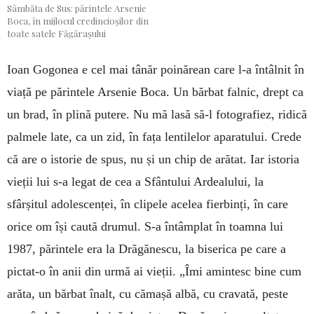
Sâmbăta de Sus: părintele Arsenie
Boca, în mijlocul credincioșilor din
toate satele Făgărașului
Ioan Gogonea e cel mai tânăr poinărean care l-a întâlnit în
viață pe părintele Arsenie Boca. Un bărbat falnic, drept ca
un brad, în plină putere. Nu mă lasă să-l fotografiez, ridică
palmele late, ca un zid, în fața lentilelor aparatului. Crede
că are o istorie de spus, nu și un chip de arătat. Iar istoria
vieții lui s-a legat de cea a Sfântului Ardealului, la
sfârșitul adolescenței, în clipele acelea fierbinți, în care
orice om își caută drumul. S-a întâmplat în toamna lui
1987, părintele era la Drăgănescu, la biserica pe care a
pictat-o în anii din urmă ai vieții. „Îmi amintesc bine cum
arăta, un bărbat înalt, cu cămașă albă, cu cravată, peste