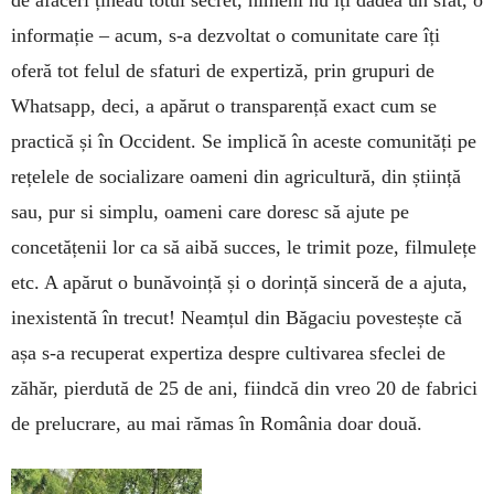
de afaceri țineau totul secret, nimeni nu îți dădea un sfat, o
informație – acum, s-a dezvoltat o comunitate care îți
oferă tot felul de sfaturi de expertiză, prin grupuri de
Whatsapp, deci, a apărut o transparență exact cum se
practică și în Occident. Se implică în aceste comunități pe
rețelele de socializare oameni din agricultură, din știință
sau, pur si simplu, oameni care doresc să ajute pe
concetățenii lor ca să aibă succes, le trimit poze, filmulețe
etc. A apărut o bunăvoință și o dorință sinceră de a ajuta,
inexistentă în trecut! Neamțul din Băgaciu povestește că
așa s-a recuperat expertiza despre cultivarea sfeclei de
zăhăr, pierdută de 25 de ani, fiindcă din vreo 20 de fabrici
de prelucrare, au mai rămas în România doar două.