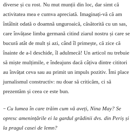
diverse și cu rost. Nu mut munții din loc, dar simt că
activitatea mea e cumva apreciată. Ima­ginați-vă că am
întâlnit odată o doam­nă unguroaică, căsătorită cu un sas,
care învățase limba germană citind ziarul nostru și care se
bucură atât de mult și azi, când îl primește, că zice că
înainte de a-l deschide, îl adulmecă! Un articol nu trebuie
să miște mulțimile, e îndeajuns dacă câțiva dintre cititori
au învățat ceva sau au primit un impuls pozitiv. Îmi place
jurnalismul constructiv: nu doar să criticăm, ci să
prezentăm și ceea ce este bun.
–
Cu lumea în care trăim cum vă aveți, Nina May? Se
opresc amenințările ei la gardul grădinii dvs. din Periș și
la pragul casei de lemn?