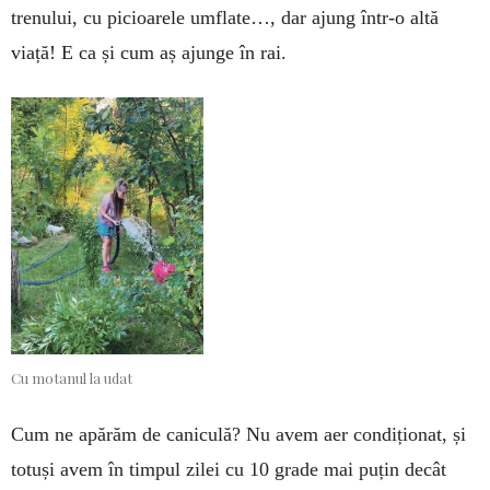
trenului, cu picioarele umflate…, dar ajung într-o altă
viață! E ca și cum aș ajunge în rai.
Cu motanul la udat
Cum ne apărăm de caniculă? Nu avem aer condiționat, și
totuși avem în timpul zilei cu 10 grade mai puțin decât