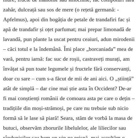
zahăr, dulceață sau sos de mere (o rețetă germană: ­
Apfelmus), apoi din bogăția de petale de trandafiri fac și
apă de trandafir și oțet parfumat; mai prepar limonadă de
lavandă, pun plante la uscat pentru ceaiuri, adun mirodenii
– căci totul e la îndemână. Îmi place „borcaniada” mea de
vară, pentru iarnă: fac suc de roșii, castraveți murați, am
învățat să pun toate legumele și fructele fără conservanți,
doar cu sare – cum s-a făcut de mii de ani aici. O „știință”
atât de simplă – dar cine mai știe asta în Occident? De-ar
fi mai conștienți românii de comoara asta pe care o dețin –
tradițiile din moși-strămoși, pe care nu trebuie sub nicio
formă să le lase să piară! Seara, stăm de vorbă la masa de
butuci, observăm zborurile libelulelor, ale liliecilor sau
rândunicilor sau bem un vin pe prispă, mai ascultăm o