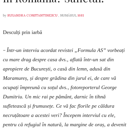
by
RUXANDRA CONSTANTINESCU
, NUMĂRUL
1681
Desculți prin iarbă
–
Într-un interviu acordat revistei „Formula AS” vorbeați
cu mare drag despre casa dvs., aflată într-un sat din
apropiere de București, o casă din lemn, adusă din
Maramureș, și despre grădina din jurul ei, de care vă
ocupați împreună cu soțul dvs., fotoreporterul George
Dumitriu. Un mic rai pe pământ, darnic în tihnă
sufletească și frumusețe. Ce vă fac florile pe căldura
necruțătoare a acestei veri? Începem interviul cu ele,
pentru că refugiul în natură, la margine de oraș, a devenit