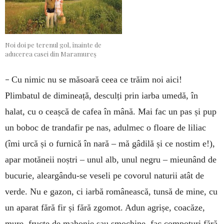
Noi doi pe terenul gol, înainte de
aducerea casei din Maramureș
–
Cu nimic nu se măsoară ceea ce trăim noi aici!
Plimbatul de dimineață, desculți prin iarba umedă, în
halat, cu o ceașcă de cafea în mână. Mai fac un pas și pup
un boboc de trandafir pe nas, adulmec o floare de liliac
(îmi urcă și o furnică în nară – mă gâdilă și ce nostim e!),
apar motăneii noștri – unul alb, unul negru – mieunând de
bucurie, aleargându-se veseli pe covorul naturii atât de
verde. Nu e gazon, ci iarbă românească, tunsă de mine, cu
un aparat fără fir și fără zgomot. Adun agrișe, coacăze,
mure, fructe de mahonie sau smochine, fac compoturi fără