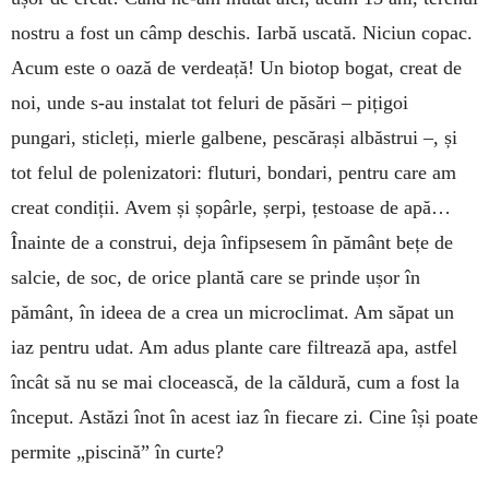
nostru a fost un câmp deschis. Iarbă uscată. Niciun copac.
Acum este o oază de verdeață! Un biotop bogat, creat de
noi, unde s-au instalat tot feluri de păsări – pițigoi
pungari, sticleți, mierle galbene, pescărași albăstrui –, și
tot felul de polenizatori: fluturi, bondari, pentru care am
creat condiții. Avem și șopârle, șerpi, țestoase de apă…
Înainte de a construi, deja înfipsesem în pământ bețe de
salcie, de soc, de orice plantă care se prinde ușor în
pământ, în ideea de a crea un microclimat. Am săpat un
iaz pentru udat. Am adus plante care filtrează apa, astfel
încât să nu se mai clocească, de la căldură, cum a fost la
început. Astăzi înot în acest iaz în fiecare zi. Cine își poate
permite „piscină” în ­curte?