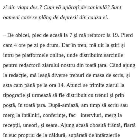
zi din viața dvs.? Cum vă apărați de caniculă? Sunt
oameni care se plâng de depresii din cauza ei.
–
De obicei, plec de acasă la 7 și mă reîntorc la 19. Pierd
cam 4 ore pe zi pe drum. Dar în tren, mă uit la știri și
intru pe platformele online, unde distribuim sarcinile
pentru redactorii ziarului nostru din toată țara. Când ajung
la redacție, mă leagă diverse treburi de masa de scris, și
asta cam până pe la ora 14. Atunci se trimite ziarul la
tipografie și urmează să fie distribuit cu trenul și prin
poștă, în toată țara. După-amiază, am timp să scriu sau
merg la întâlniri, conferințe, fac interviuri, merg la
recepții, uneori, și seara. Ajung acasă obosită frântă, fiartă
în suc propriu de la căldură, supărată de întârzierile