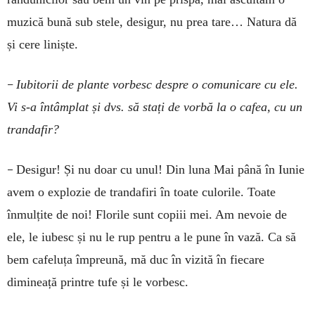
muzică bună sub stele, desigur, nu prea tare… Natura dă
și cere liniște.
–
Iubitorii de plante vorbesc despre o comunicare cu ele.
Vi s-a întâmplat și dvs. să stați de vorbă la o cafea, cu un
trandafir?
–
Desigur! Și nu doar cu unul! Din luna Mai până în Iunie
avem o explozie de trandafiri în toate culorile. Toate
înmulțite de noi! Florile sunt copiii mei. Am nevoie de
ele, le iubesc și nu le rup pentru a le pune în vază. Ca să
bem cafeluța împreună, mă duc în vizită în fiecare
dimineață printre tufe și le vorbesc.