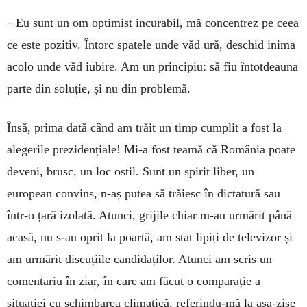
–
Eu sunt un om optimist incurabil, mă concentrez pe ceea
ce este pozitiv. Întorc spatele unde văd ură, deschid inima
acolo unde văd iubire. Am un principiu: să fiu întotdeauna
parte din soluție, și nu din problemă.
Însă, prima dată când am trăit un timp cumplit a fost la
alegerile prezidențiale! Mi-a fost teamă că România poate
deveni, brusc, un loc ostil. Sunt un spirit liber, un
european convins, n-aș putea să trăiesc în dictatură sau
într-o țară izolată. Atunci, grijile chiar m-au urmărit până
acasă, nu s-au oprit la poartă, am stat lipiți de televizor și
am urmărit discuțiile candidaților. Atunci am scris un
comentariu în ziar, în care am făcut o comparație a
situației cu schimbarea climatică, referindu-mă la așa-zise