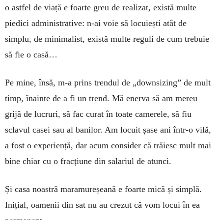
o astfel de viață e foarte greu de realizat, există multe
piedici administrative: n-ai voie să locuiești atât de
simplu, de minimalist, există multe reguli de cum trebuie
să fie o casă…
Pe mine, însă, m-a prins trendul de „down­sizing” de mult
timp, înainte de a fi un trend. Mă enerva să am mereu
grijă de lucruri, să fac curat în toate camerele, să fiu
sclavul casei sau al banilor. Am locuit șase ani într-o vilă,
a fost o experiență, dar acum consider că trăiesc mult mai
bine chiar cu o fracțiune din salariul de atunci.
Și casa noastră maramureșeană e foarte mică și simplă.
Inițial, oamenii din sat nu au crezut că vom locui în ea