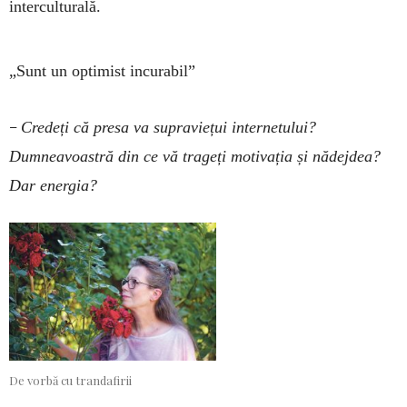
interculturală.
„Sunt un optimist
incurabil”
–
Credeți că presa va supraviețui internetului?
Dumneavoastră din ce vă trageți motivația și nădejdea?
Dar energia?
De vorbă cu trandafirii