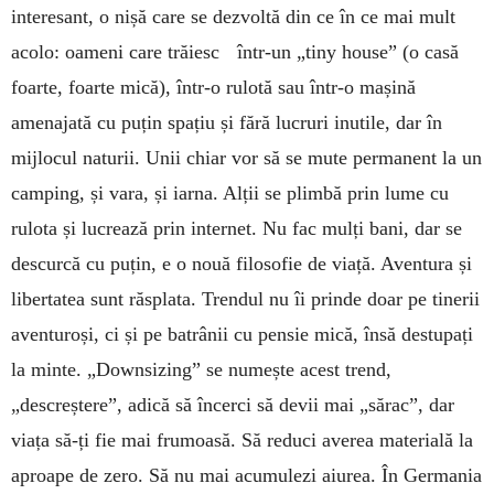
interesant, o nișă care se dezvoltă din ce în ce mai mult
acolo: oameni care trăiesc într-un „tiny house” (o casă
foarte, foarte mică), într-o rulotă sau într-o mașină
amenajată cu puțin spațiu și fără lucruri inutile, dar în
mijlocul naturii. Unii chiar vor să se mute permanent la un
camping, și vara, și iarna. Alții se plimbă prin lume cu
rulota și lucrează prin internet. Nu fac mulți bani, dar se
descurcă cu puțin, e o nouă filosofie de viață. Aventura și
libertatea sunt răsplata. Trendul nu îi prinde doar pe tinerii
aventuroși, ci și pe batrânii cu pensie mică, însă destupați
la minte. „Downsizing” se numește acest trend,
„descreștere”, adică să încerci să devii mai „sărac”, dar
viața să-ți fie mai frumoasă. Să reduci averea materială la
aproape de zero. Să nu mai acumulezi aiurea. În Germania