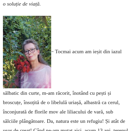
o soluție de viață.
–
Tocmai acum am ieșit din iazul
sălbatic din curte, m-am răcorit, înotând cu pești și
broscuțe, însoțită de o libelulă uriașă, albastră ca cerul,
înconjurată de florile mov ale liliacului de vară, sub
sălciile plângătoare. Da, natura este un refugiu! Și atât de
ușor de creat! Când ne-am mutat aici, acum 13 ani, terenul