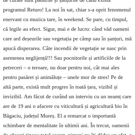
de curate sunt pădurile și șanțurile de când există
programul Returo! La noi în sat, chiar s-a oprit fenomenul
enervant cu muzica tare, în weekend. Se pare, cu timpul,
că legile au efect. Sigur, mai e de lucru: când văd oameni
care ard deșeurile sau vegetația pe câmp sau în șanțuri, mă
apucă disperarea. Câte incendii de vegetație se nasc prin
asemenea neglijență!!! Sau pocnitorile și artificiile de la
petreceri – o teroare, nu doar pentru noi, cât mai ales
pentru pasăret și animăluțe – unele mor de stres! Pe de
altă parte, există mult progres în toată țara, vizibil și
invizibil. Am făcut de curând un interviu cu un neamț care
are de 19 ani o afacere cu viticultură și agricultură bio în
Băgaciu, județul Mureș. El a remarcat o importantă
schimbare de mentalitate în ultimii ani. În trecut, oamenii