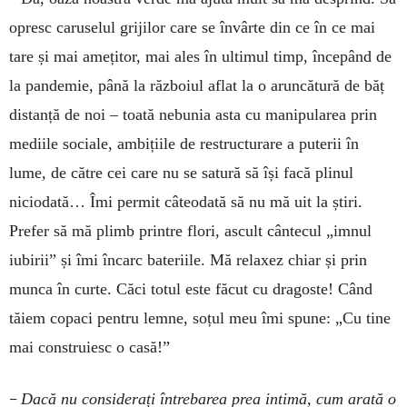
opresc caruselul grijilor care se învârte din ce în ce mai
tare și mai amețitor, mai ales în ultimul timp, începând de
la pandemie, până la războiul aflat la o aruncătură de băț
distanță de noi – toată nebunia asta cu manipularea prin
mediile sociale, ambițiile de restructurare a puterii în
lume, de către cei care nu se satură să își facă plinul
niciodată… Îmi permit câteodată să nu mă uit la știri.
Prefer să mă plimb printre flori, ascult cântecul „imnul
iubirii” și îmi încarc bateriile. Mă relaxez chiar și prin
munca în curte. Căci totul este făcut cu dragoste! Când
tăiem copaci pentru lemne, soțul meu îmi spune: „Cu tine
mai construiesc o casă!”
–
Dacă nu considerați întrebarea prea intimă, cum arată o