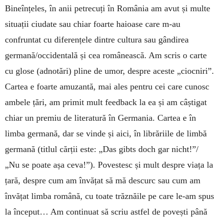
Bineînțeles, în anii petrecuți în România am avut și multe
situații ciudate sau chiar foarte haioase care m-au
confruntat cu diferențele dintre cultura sau gândirea
germană/occidentală și cea românească. Am scris o carte
cu glose (adnotări) pline de umor, despre aceste „ciocniri”.
Cartea e foarte amuzantă, mai ales pentru cei care cunosc
ambele țări, am primit mult feedback la ea și am câștigat
chiar un premiu de literatură în Germania. Cartea e în
limba germană, dar se vinde și aici, în librăriile de limbă
germană (titlul cărții este: „Das gibts doch gar nicht!”/
„Nu se poate așa ceva!”). Povestesc și mult despre viața la
țară, despre cum am învățat să mă descurc sau cum am
învățat limba română, cu toate trăznăile pe care le-am spus
la început… Am continuat să scriu astfel de povești până