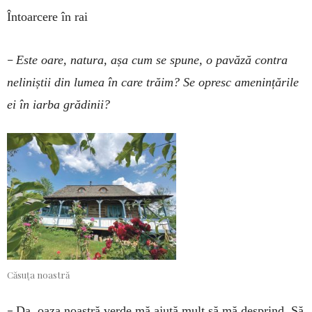
Întoarcere în rai
–
Este oare, natura, așa cum se spune, o pavăză contra
neliniștii din lumea în care trăim? Se opresc amenințările
ei în iarba grădinii?
Căsuța noastră
–
Da, oaza noastră verde mă ajută mult să mă desprind. Să