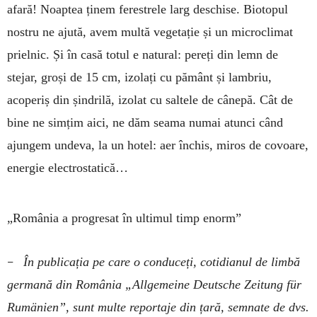
afară! Noaptea ținem ferestrele larg deschise. Biotopul
nostru ne ajută, avem multă vegetație și un microclimat
prielnic. Și în casă totul e natural: pereți din lemn de
stejar, groși de 15 cm, izolați cu pământ și lambriu,
acoperiș din șindrilă, izolat cu saltele de cânepă. Cât de
bine ne simțim aici, ne dăm seama numai atunci când
ajungem undeva, la un hotel: aer închis, miros de covoare,
energie electrostatică…
„România a progresat în ultimul timp enorm”
–
În publicația pe care o conduceți, cotidianul de limbă
germană din România „Allgemeine ­Deutsche Zeitung für
Rumänien”, sunt multe reportaje din țară, semnate de dvs.