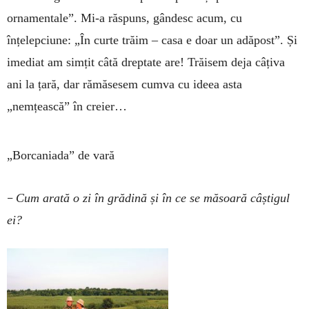
ornamentale”. Mi-a răspuns, gândesc acum, cu
înțelepciune: „În curte trăim – casa e doar un adăpost”. Și
imediat am simțit câtă drep­tate are! Trăisem deja câțiva
ani la țară, dar rămăsesem cumva cu ideea asta
„nemțească” în creier…
„Borcaniada” de vară
–
Cum arată o zi în grădină și în ce se măsoară câștigul
ei?