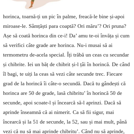
horinca, toarnă-ți un pic în palme, freacă-le bine și-apoi
miroase-le. Sâmțăști para coaptă? Ori măru’? Ori pruna?
Așe să coată horinca din ce-i! Da’ amu te-oi învăța și cum
să verifici câte grade are horinca. Nu-i musai să ai
termometru de-acela special. Îți trăbă un ceas cu secundar
și chibrite. Iei un băț de chibrit și-l țâi în horincă. De când
îl bagi, te uiți la ceas să vezi câte secunde trec. Fiecare
grad de la horincă îi câte-o secundă. Dacă tu gândești că
horinca are 50 de grade, lasă chibritu’ în horincă 50 de
secunde, apoi scoate-l și încearcă să-l aprinzi. Dacă să
aprinde înseamnă că ai nimerit. Ca să fii sigur, mai
încearcă și la 51 de secunde, la 52, sau și mai mult, până
vezi că nu să mai aprinde chibritu’. Când nu să aprinde,