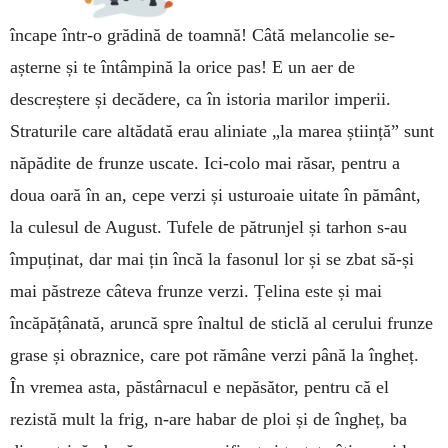
încape într-o grădină de toamnă! Câtă melancolie se-
așterne și te întâmpină la orice pas! E un aer de
descreștere și decădere, ca în istoria marilor imperii.
Straturile care altădată erau aliniate „la marea știință” sunt
năpădite de frunze uscate. Ici-colo mai răsar, pentru a
doua oară în an, cepe verzi și usturoaie uitate în pământ,
la culesul de August. Tufele de pătrunjel și tarhon s-au
împuținat, dar mai țin încă la fasonul lor și se zbat să-și
mai păstreze câteva frunze verzi. Țelina este și mai
încăpățânată, aruncă spre înaltul de sticlă al cerului frunze
grase și obraznice, care pot rămâne verzi până la îngheț.
În vremea asta, păstârnacul e nepăsător, pentru că el
rezistă mult la frig, n-are habar de ploi și de îngheț, ba