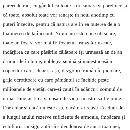
păreri de rău, cu gândul că toate-s trecătoare și părelnice și
că toate, absolut toate vor renaște în noul anotimp cu
puteri înzecite, pentru că natura are în ea puterea de a o
lua mereu de la început. Nimic nu este nou sub soare,
toate au fost și vor mai fi: foșnetul frunzelor uscate,
îndârjirea cu care păsările călătoare își urmează an de an
drumurile în lume, noblețea senină și maiestuoasă a
copacilor care, chiar și așa, dezgoliți, rămân în picioare,
grija ocrotitoare cu care pământul se închide peste
milioanele de vietăți care-și caută în adâncuri somnul de
iarnă. Bine-ar fi ca și coșărcile vieții noastre să fie pline.
Dar chiar și dacă nu este așa, dacă n-ai reușit să aduni de-
a lungul anului rezerve suficiente de armonie, împăcare și
echilibru, cu siguranță că splendoarea de aur a toamnei,