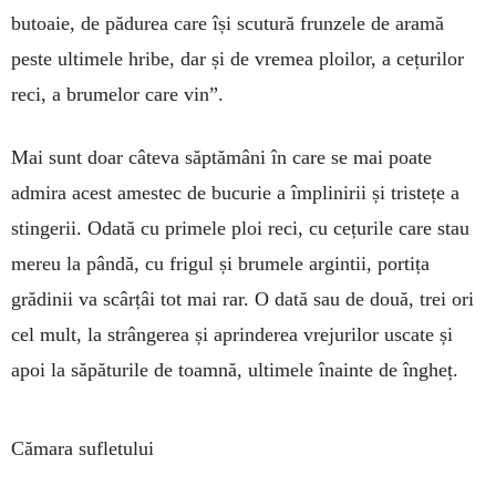
butoaie, de pădurea care își scutură frunzele de aramă
peste ultimele hribe, dar și de vremea ploilor, a cețurilor
reci, a brumelor care vin”.
Mai sunt doar câteva săptămâni în care se mai poate
admira acest a­mes­tec de bucurie a îm­plinirii și tristețe a
stingerii. Odată cu primele ploi reci, cu cețurile care stau
mereu la pândă, cu frigul și brumele argintii, portița
grădinii va scârțâi tot mai rar. O dată sau de două, trei ori
cel mult, la strângerea și aprinderea vrejurilor uscate și
apoi la săpăturile de toamnă, ultimele îna­inte de ­îngheț.
Cămara sufletului