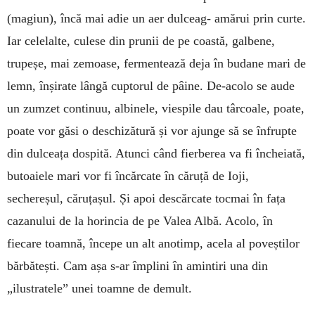
(magiun), încă mai adie un aer dulceag- amărui prin curte.
Iar celelalte, culese din prunii de pe coastă, galbene,
trupeșe, mai zemoase, fermentează deja în budane mari de
lemn, înșirate lângă cuptorul de pâine. De-acolo se aude
un zumzet continuu, albinele, viespile dau târcoale, poate,
poate vor găsi o deschizătură și vor ajunge să se înfrupte
din dulceața dospită. Atunci când fierberea va fi încheiată,
butoaiele mari vor fi încărcate în căruță de Ioji,
sechereșul, căruțașul. Și apoi descărcate tocmai în fața
cazanului de la horincia de pe Valea Albă. Acolo, în
fiecare toamnă, începe un alt anotimp, acela al poveștilor
bărbătești. Cam așa s-ar împlini în amintiri una din
„ilustratele” unei toamne de demult.