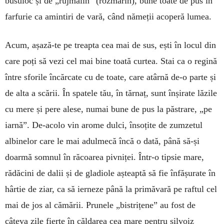
busuioc și de „rujmalin” (rozmarin), bune toate de pus în
farfurie ca amintiri de vară, când nămeții acoperă lumea.
Acum, așază-te pe treapta cea mai de sus, ești în locul din
care poți să vezi cel mai bine toată curtea. Stai ca o regină
între sforile încărcate cu de toate, care atârnă de-o parte și
de alta a scării. În spatele tău, în tărnaț, sunt înșirate lăzile
cu mere și pere alese, numai bune de pus la păstrare, „pe
iarnă”. De-acolo vin arome dulci, însoțite de zumzetul
albinelor care le mai adulmecă încă o dată, până să-și
doarmă somnul în răcoarea pivniței. Într-o tipsie mare,
rădăcini de dalii și de gladiole așteaptă să fie înfășurate în
hârtie de ziar, ca să ierneze până la primăvară pe raftul cel
mai de jos al cămării. Prunele „bistrițene” au fost de
câteva zile fierte în căldarea cea mare pentru silvoiz