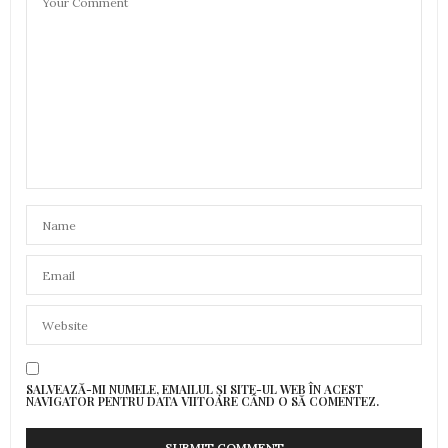
SALVEAZĂ-MI NUMELE, EMAILUL ȘI SITE-UL WEB ÎN ACEST
NAVIGATOR PENTRU DATA VIITOARE CÂND O SĂ COMENTEZ.