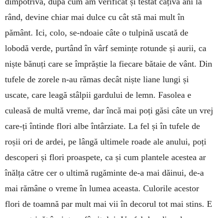
dimpotrivă, după cum am verificat și testat câțiva ani la
rând, devine chiar mai dulce cu cât stă mai mult în
pământ. Ici, colo, se-ndoaie câte o tulpină uscată de
lobodă verde, purtând în vârf semințe rotunde și aurii, ca
niște bănuți care se împrăștie la fiecare bătaie de vânt. Din
tufele de zorele n-au rămas decât niște liane lungi și
uscate, care leagă stâlpii gardului de lemn. Fasolea e
culeasă de multă vreme, dar încă mai poți găsi câte un vrej
care-ți întinde flori albe întârziate. La fel și în tufele de
roșii ori de ardei, pe lângă ultimele roade ale anului, poți
descoperi și flori proaspete, ca și cum plantele acestea ar
înălța către cer o ultimă rugăminte de-a mai dăinui, de-a
mai rămâne o vreme în lumea aceasta. Culorile acestor
flori de toamnă par mult mai vii în decorul tot mai stins. E