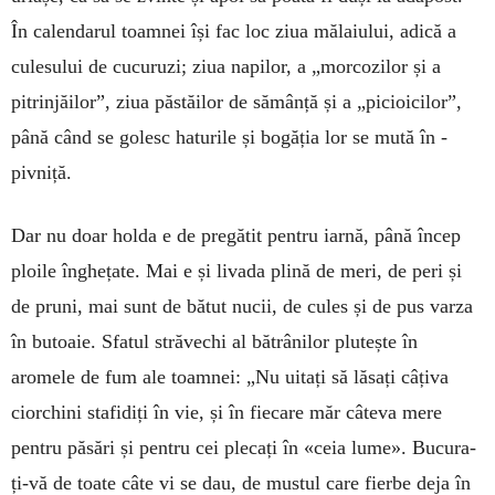
În calendarul toamnei își fac loc ziua mălaiului, adică a
culesului de cucuruzi; ziua napilor, a „morcozilor și a
pitrinjăilor”, ziua păstăilor de sămânță și a „picioicilor”,
până când se golesc haturile și bogăția lor se mută în ­
pivniță.
Dar nu doar holda e de pregătit pentru iarnă, până încep
ploile înghețate. Mai e și livada plină de meri, de peri și
de pruni, mai sunt de bătut nucii, de cules și de pus varza
în butoaie. Sfatul străvechi al bătrânilor plutește în
aromele de fum ale toamnei: „Nu uitați să lăsați câțiva
ciorchini stafidiți în vie, și în fiecare măr câteva mere
pentru păsări și pentru cei plecați în «ceia lume». Bucura­
ți-vă de toate câte vi se dau, de mustul care fierbe deja în