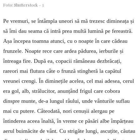
Foto: Shutterstock – 3
Pe vremuri, se întâmpla uneori să mă trezesc dimineața și
să îmi dau seama că intră prea multă lumină pe fereastră.
Așa începea toamna atunci, cu o noapte în care cădeau
frunzele. Noapte rece care ardea pădurea, ierburile și
întreaga fire. După ea, copacii rămâneau dezbrăcați,
rareori mai flutura câte o frunză stingheră la capătul
vreunei crengi. În diminețile acelea, cel mai adesea, cerul
era gol, alb, strălucitor, anunțând frigul care cobora
dinspre munte, de-a lungul râului, unde vânturile suflau
mai cu putere. Câteodată, nori cenușii alergau pe
întinderea aceea înaltă, în vreme ce păsări albe împărțeau
aerul buimăcite de vânt. Cu strigăte lungi, ascuțite, căutau