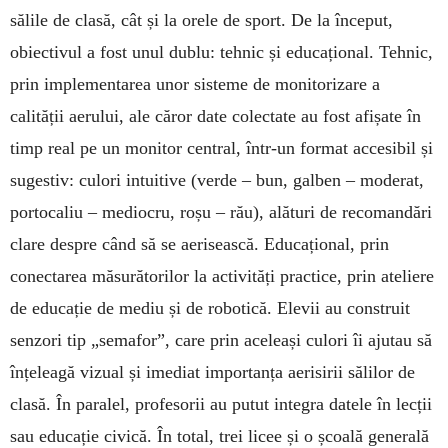
sălile de clasă, cât și la orele de sport. De la început,
obiectivul a fost unul dublu: tehnic și educațional. Tehnic,
prin implementarea unor sisteme de monitorizare a
calității aerului, ale căror date colectate au fost afișate în
timp real pe un monitor central, într-un format accesibil și
sugestiv: culori intuitive (verde – bun, galben – moderat,
portocaliu – mediocru, roșu – rău), alături de recomandări
clare despre când să se aerisească. Educațional, prin
conectarea măsurătorilor la activități practice, prin ateliere
de educație de mediu și de robotică. Elevii au construit
senzori tip „semafor”, care prin aceleași culori îi ajutau să
înțeleagă vizual și imediat importanța aerisirii sălilor de
clasă. În paralel, profesorii au putut integra datele în lecții
sau educație civică. În total, trei licee și o școală generală