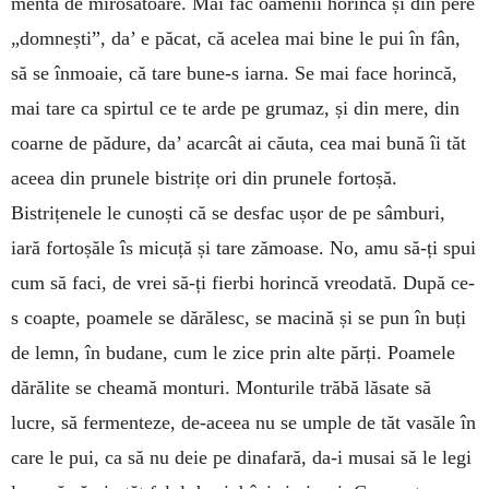
menta de mirosâtoare. Mai fac oamenii horincă și din pere
„domnești”, da’ e păcat, că acelea mai bine le pui în fân,
să se înmoaie, că tare bune-s iarna. Se mai face horincă,
mai tare ca spirtul ce te arde pe grumaz, și din mere, din
coarne de pădure, da’ acarcât ai căuta, cea mai bună îi tăt
aceea din prunele bistrițe ori din prunele fortoșă.
Bistrițenele le cunoști că se desfac ușor de pe sâmburi,
iară fortoșăle îs micuță și tare zămoase. No, amu să-ți spui
cum să faci, de vrei să-ți fierbi horincă vreodată. După ce-
s coapte, poamele se dărălesc, se macină și se pun în buți
de lemn, în budane, cum le zice prin alte părți. Poamele
dărălite se cheamă monturi. Monturile trăbă lăsate să
lucre, să fermenteze, de-aceea nu se umple de tăt vasăle în
care le pui, ca să nu deie pe dinafară, da-i musai să le legi