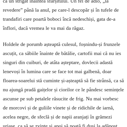
ca un strigăt îna­intea sfârșitului. Un fel de adio, „la
revedere” până la anul, pe care-l descopăr și în tufele de
trandafiri care poartă boboci încă nedeschiși, gata de-a
înflori, dacă vremea le va mai da răgaz.
Holdele de porumb așteaptă culesul, foșnindu-și frunzele
ascuțit, ca săbiile înainte de bătălie, cartofii mai că nu ies
singuri din cuiburi, de atâta așteptare, do­vlecii adastă
lenevoși în lumina care se face tot mai galbenă, doar
floarea-soarelui stă cuminte și-așteaptă să fie strânsă, ca să
nu ajungă pradă gaițelor și ciorilor ce le pândesc semințele
ascunse pe sub petalele răsucite de frig. Nu mai vorbesc
de morcovi și de guliile vinete și de ridichile de iarnă,
acelea negre, de sfeclă și de napii aranjați în grămezi
uriașe, ca să se zvinte și apoi să poată fi duși la adăpost.