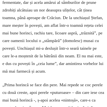
fermentate, dar și acela amărui al sâmburilor de prune
zdrobiți alcătuiau un nor deasupra ulițelor, cât ținea
toamna, până aproape de Crăciun. De la unchiașul Ștefan,
mare meșter în povești, am aflat într-o toamnă rețeta celei
mai bune horinci, rachiu tare, licoare aspră, „trăznită”, pe
care oamenii locului o „stâmpără” (domolesc) musai cu
povești. Unchiașul mi-a deslușit într-o seară tainele pe
care le-a moștenit de la bătrânii din neam. El nu mai este,
e dus cu povești în „ceia lume”, dar amintirea vorbelor lui
mă mai farmecă și acum.
„Prima horincă se face din pere. Mai repede se coc perele
cu două creste, apoi perele «puturoase» – din care iese cea
mai bună horincă -, ș-apoi acelea «nintoșă», care-s ca