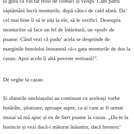
la gură că vin tăt felul de ciobâci și viespi. Cam patru
săptămâni lucră monturile, după câtu-i de cald afară. Da’
cel mai bine îi să te uiți la ele, să le verifici. Deasupra
monturilor să face un fel de întăritură, un «pod» de
poame. Când vezi că podu’ acela se desprinde de
marginile butoiului înseamnă că-s gata monturile de dus la
cazan. Apoi acolo îi altă poveste serioasă!”.
De veghe la cazan
Și sfaturile unchiașului au continuat cu aceleași vorbe
hotărâte, știutoare, aproape aspre, ca și cum ar fi urmat
musai să mă apuc și eu de fiert poame la cazan. „Du-te la
horincie și vezi dacă-i măturat înăuntru, dacă breneru’