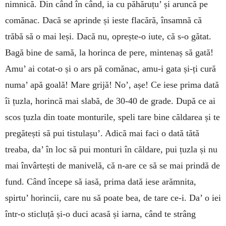
nimnică. Din când în când, ia cu păhăruțu’ și aruncă pe
comănac. Dacă se aprinde și ieste flacără, însamnă că
trăbă să o mai leși. Dacă nu, oprește-o iute, că s-o gătat.
Bagă bine de samă, la horinca de pere, mintenaș să gată!
Amu’ ai cotat-o și o ars pă comănac, amu-i gata și-ți cură
numa’ apă goală! Mare grijă! No’, așe! Ce iese prima dată
îi țuzla, horincă mai slabă, de 30-40 de grade. După ce ai
scos țuzla din toate monturile, speli tare bine căldarea și te
pregătești să pui tistulașu’. Adică mai faci o dată tătă
treaba, da’ în loc să pui monturi în căldare, pui țuzla și nu
mai învârtești de manivelă, că n-are ce să se mai prindă de
fund. Când începe să iasă, prima dată iese arămnita,
spirtu’ horincii, care nu să poate bea, de tare ce-i. Da’ o iei
într-o sticluță și-o duci acasă și iarna, când te strâng