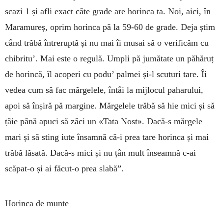
scazi 1 și afli exact câte grade are horinca ta. Noi, aici, în
Maramureș, oprim horinca pă la 59-60 de grade. Deja știm
când trăbă întreruptă și nu mai îi musai să o verificăm cu
chibritu’. Mai este o regulă. Umpli pă jumătate un păhăruț
de horincă, îl acoperi cu podu’ palmei și-l scuturi tare. Îi
vedea cum să fac mărgelele, întâi la mijlocul paharului,
apoi să înșiră pă margine. Mărgelele trăbă să hie mici și să
țâie până apuci să zâci un «Tata Nost». Dacă-s mărgele
mari și să sting iute însamnă că-i prea tare horinca și mai
trăbă lăsată. Dacă-s mici și nu țân mult înseamnă c-ai
scăpat-o și ai făcut-o prea slabă”.
Horinca de munte