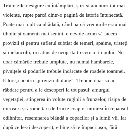
Trăim zile nesigure cu întâmplări, știri și anunțuri tot mai
violente, rupte parcă dintr-o pagină de istorie întunecată.
Poate mai mult ca altădată, când parcă vremurile erau mai
tihnite și oamenii mai senini, e nevoie acum să facem
provizii și pentru sufletul subțiat de temeri, spaime, tristeți
și melancolii, ori atins de neoprita trecere a timpului. Nu
doar cămările trebuie umplute, nu numai hambarele,
pivnițele și podurile trebuie încărcate de roadele toamnei.
E loc și pentru „provizii diafane”. Trebuie doar să ai
răbdare pentru a le descoperi la tot pasul: amurgul
vegetației, stingerea în volute ruginii a frunzelor, risipa de
mirosuri și arome tari de fructe coapte, intrarea în repausul
odihnitor, resemnarea blândă a copacilor și a lumii vii. Iar
după ce le-ai descoperit, e bine să te împaci ușor, fără