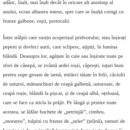
adânc, înalt, mai înalt decât în oricare alt anotimp al
anului, ecran albastru intens, spre care se înalță crengi cu
frunze galbene, roșii, portocalii.
Între stâlpii care susțin acoperișul pridvorului, stau înșirați
pepeni și dovleci aurii, care sclipesc, ațipiți, în lumina
blândă. Deasupra lor, agățate în cuie sau înșirate toate pe
sfori de cânepă, se zvântă ardei roșii, căprești, iuțari buni
pentru zupe groase de iarnă, mitărci tăiate în felii, căciulii
de usturoi, mănunchiuri de ceapă galbenă, usturoaie, de
ceapă roșie, blândă la pișcat, și de ceapă albă, oțeloasă,
care se face ca sticla la prăjit. Pe lângă și printre toate
acestea, se lăfăie buchete de „petrinjăi”, cimbru,
„morareu”, tulpini cu frunze de „zeler” (țelină), ramuri de