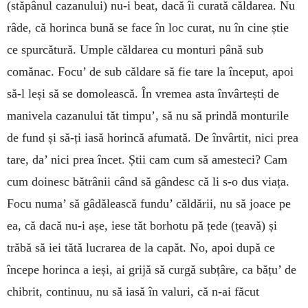
(stăpânul cazanului) nu-i beat, dacă îi curată căldarea. Nu
râde, că horinca bună se face în loc curat, nu în cine știe
ce spurcătură. Umple căldarea cu monturi până sub
comănac. Focu’ de sub căldare să fie tare la început, apoi
să-l leși să se domolească. În vremea asta învârtești de
manivela cazanului tăt timpu’, să nu să prindă monturile
de fund și să-ți iasă horincă afumată. De învârtit, nici prea
tare, da’ nici prea încet. Știi cam cum să amesteci? Cam
cum doinesc bătrânii când să gândesc că li s-o dus viața.
Focu numa’ să gâdălească fundu’ căldării, nu să joace pe
ea, că dacă nu-i așe, iese tăt borhotu pă țede (țeavă) și
trăbă să iei tătă lucrarea de la capăt. No, apoi după ce
începe horinca a ieși, ai grijă să curgă subțâre, ca bățu’ de
chibrit, continuu, nu să iasă în valuri, că n-ai făcut