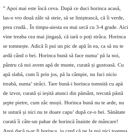
” Apoi mai este încă ceva. După ce duci horinca acasă,
las-o vro două zâle să steie, să se liniștească, că îi verde,
prea crudă.. În timpu-aiesta ea mai urcă cu 3-4 grade. Aici
vine treaba cea mai jingașă, că iară o poți strâca. Horinca
se tomnește. Adică îi pui un pic de apă în ea, ca să nu te
ardă când o bei. Horinca bună să face numa’ pă la noi,
pântru că noi avem apă de munte, curată și gustoasă. Cu
apă slabă, cum îi prin jos, pă la câmpie, nu faci nicio
treabă, numa’ strâci. Tare bună-i horinca tomnită cu apă
de izvor, curată și ieșită atunci din pământ, trecută păstă
șepte pietre, cum zâc moșii. Horinca bună nu te arde, nu
te ustură și nici nu te doare capu’ după ce-o bei. Sănătate
curată îi câte-un pahar de horincă înainte de mâncare!
Apoi dacă n-ar fi horinca, io cred că pe la noi nici toamna