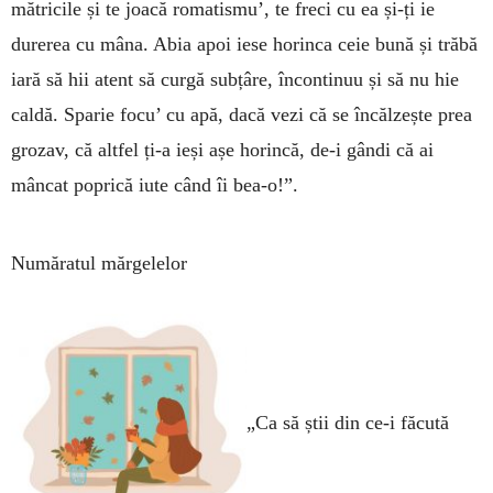
mătricile și te joacă romatismu’, te freci cu ea și-ți ie
durerea cu mâna. Abia apoi iese horinca ceie bună și trăbă
iară să hii atent să curgă subțâre, încontinuu și să nu hie
caldă. Sparie focu’ cu apă, dacă vezi că se încălzește prea
grozav, că altfel ți-a ieși așe horincă, de-i gândi că ai
mâncat poprică iute când îi bea-o!”.
Număratul mărgelelor
„Ca să știi din ce-i făcută