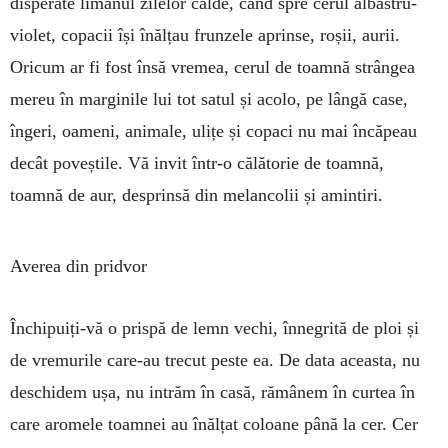
disperate limanul zilelor calde, când spre cerul albastru-
violet, copacii își înălțau frunzele aprinse, roșii, aurii.
Oricum ar fi fost însă vremea, cerul de toamnă strângea
mereu în marginile lui tot satul și acolo, pe lângă case,
îngeri, oameni, animale, ulițe și copaci nu mai încăpeau
decât poveștile. Vă invit într-o călătorie de toamnă,
toamnă de aur, desprinsă din melancolii și amintiri.
Averea din pridvor
Închipuiți-vă o prispă de lemn vechi, înnegrită de ploi și
de vremurile care-au trecut peste ea. De data aceasta, nu
deschidem ușa, nu intrăm în casă, rămânem în curtea în
care aromele toamnei au înălțat coloane până la cer. Cer