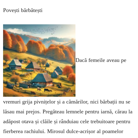
Povești bărbătești
Dacă femeile aveau pe
vremuri grija pivnițelor și a cămărilor, nici bărbații nu se
lăsau mai prejos. Pregăteau lemnele pentru iarnă, cărau la
adăpost otava și clăile și rânduiau cele trebuitoare pentru
fierberea rachiului. Mirosul dulce-acrișor al poamelor