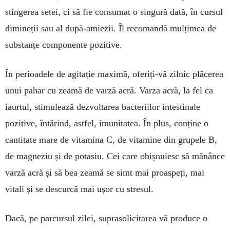
stinge­rea setei, ci să fie consumat o singură dată, în cursul
dimineții sau al după-amiezii. Îl reco­mandă mulțimea de
substanțe componente po­zitive.
În perioadele de agitație maximă, oferiți-vă zilnic plă­cerea
unui pahar cu zeamă de varză acră. Varza acră, la fel ca
iaurtul, stimulează dezvoltarea bacte­riilor intestinale
pozitive, întărind, astfel, imunitatea. În plus, conține o
cantitate mare de vitamina C, de vita­mine din grupele B,
de magneziu și de potasiu. Cei care obișnuiesc să mă­nân­ce
varză acră și să bea zeamă se simt mai proaspeți, mai
vitali și se des­curcă mai ușor cu stresul.
Dacă, pe parcursul zilei, suprasolicitarea vă produ­ce o