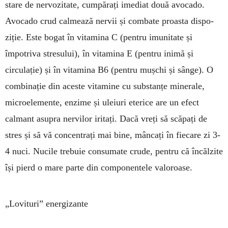
stare de ner­vo­zitate, cumpărați imediat două avo­cado.
Avocado crud cal­mează nervii și combate proasta dis­po­
ziție. Este bogat în vitamina C (pentru imu­nitate și
împotriva stre­sului), în vitamina E (pentru inimă și
circulație) și în vitamina B6 (pentru mușchi și sânge). O
combinație din aceste vitamine cu substanțe minerale,
microele­mente, enzime și uleiuri eterice are un efect
calmant asupra nervilor iritați. Dacă vreți să scăpați de
stres și să vă concentrați mai bine, mâncați în fiecare zi 3-
4 nuci. Nucile trebuie consumate crude, pentru că încăl­zite
își pierd o mare parte din componentele valoroase.
„Lovituri” energizante