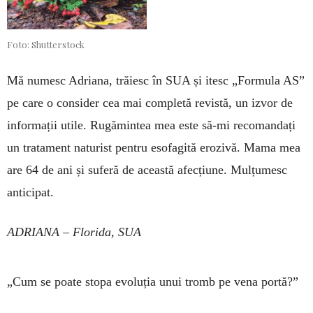
Foto: Shutterstock
Mă numesc Adriana, trăiesc în SUA și itesc „For­mula AS”
pe care o consider cea mai com­pletă revistă, un izvor de
informații utile. Ru­gămintea mea este să-mi recomandați
un trata­ment naturist pentru eso­fagită erozivă. Mama mea
are 64 de ani și suferă de aceas­tă afecțiune. Mulțumesc
anticipat.
ADRIANA – Florida, SUA
„Cum se poate stopa evoluția unui tromb pe vena portă?”