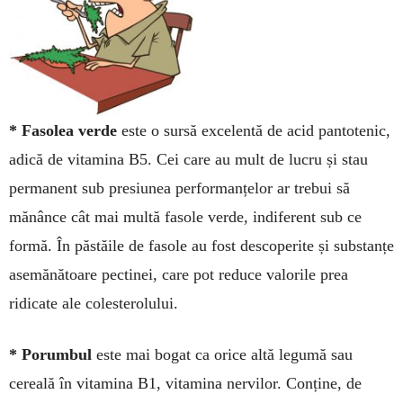
* Fasolea verde
este o sur­să excelentă de acid pan­totenic,
adică de vitamina B5. Cei care au mult de lucru și stau
permanent sub presiu­nea per­formanțelor ar trebui să
mănânce cât mai multă fasole verde, indiferent sub ce
formă. În păstăile de fasole au fost descoperite și substanțe
asemă­nă­toare pectinei, care pot re­duce valorile prea
ridicate ale coleste­ro­lului.
* Porumbul
este mai bogat ca orice altă legumă sau
cereală în vitamina B1, vitamina nervi­lor. Conți­ne, de