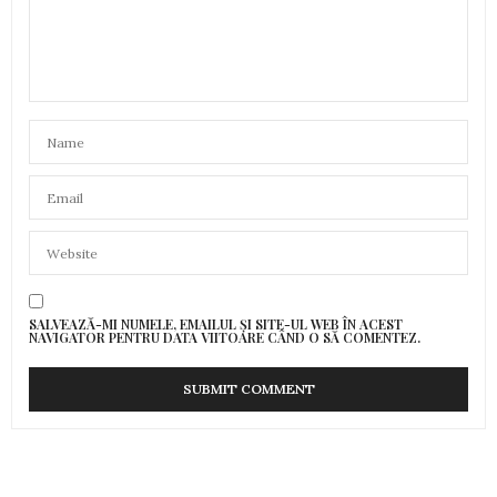
SALVEAZĂ-MI NUMELE, EMAILUL ȘI SITE-UL WEB ÎN ACEST
NAVIGATOR PENTRU DATA VIITOARE CÂND O SĂ COMENTEZ.