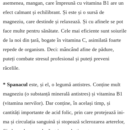
asemenea, mangan, care împreună cu vitamina B1 are un
efect calmant și echilibrant. Și este și o sur­să de
magneziu, care destinde și relaxează. Și cu afinele se pot
face multe pentru sănătate. Cele mai efi­ciente sunt soiurile
de la noi din țară, bogate în vitamina C, asi­milată foarte
repede de organism. Deci: mâncând afine de pădure,
puteți combate stresul profesional și puteți preveni
răcelile.
* Spanacul
este, și el, o le­gumă antistres. Conține mult
mag­neziu (o substanță minerală anti­stres) și vita­mina B1
(vita­mina ner­vi­lor). Dar conține, în același timp, și
cantități importante de acid folic, prin care pro­te­jează ini­
ma și circulația san­guină și sto­pea­ză scle­rozarea arterelor,