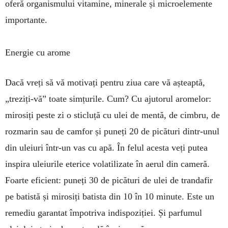
oferă organismului vitamine, minerale și micro­elemente
importante.
Energie cu arome
Dacă vreți să vă motivați pentru ziua care vă aș­teaptă,
„treziți-vă” toate simțurile. Cum? Cu ajutorul aromelor:
mirosiți peste zi o sticluță cu ulei de mentă, de cimbru, de
rozmarin sau de camfor și puneți 20 de picături dintr-unul
din uleiuri într-un vas cu apă. În felul acesta veți putea
inspira uleiurile eterice vola­tilizate în aerul din cameră.
Foarte eficient: puneți 30 de picături de ulei de trandafir
pe batistă și mirosiți batista din 10 în 10 minute. Este un
remediu garantat împotriva indispoziției. Și parfumul