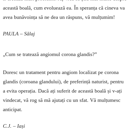
această boală, cum evo­luează ea. În speranța că cineva va
avea bunăvoința să ne dea un răspuns, vă mulțumim!
PAULA – Sălaj
„Cum se tratează angiomul corona glandis?”
Doresc un tratament pentru angiom localizat pe corona
glan­dis (coroana glandului), de preferință na­tu­rist, pentru
a evita operația. Da­că ați suferit de această boală și v-ați
vindecat, vă rog să mă ajutați cu un sfat. Vă mulțumesc
anticipat.
C.J. – Iași