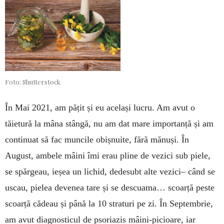
Foto: Shutterstock
În Mai 2021, am pățit și eu același lucru. Am avut o
tăietură la mâna stân­gă, nu am dat mare im­por­tanță și am
continuat să fac muncile obișnuite, fără mănuși. În
August, ambele mâini îmi erau pline de vezici sub piele,
se spărgeau, ieșea un lichid, dedesubt alte vezici­– când se
uscau, pielea devenea tare și se descuama… scoarță peste
scoarță cădeau și până la 10 stra­turi pe zi. În Septembrie,
am avut diagnosticul de psoriazis mâini-picioare, iar