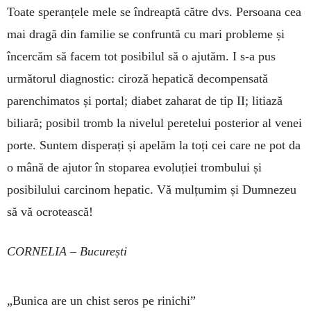
Toate speranțele mele se îndreaptă către dvs. Persoana cea
mai dragă din familie se confruntă cu mari probleme și
încercăm să facem tot po­sibilul să o ajutăm. I s-a pus
următorul diag­nos­tic: ciroză hepa­tică decompensată
parenchima­tos și portal; diabet zaharat de tip II; litiază
biliară; posibil tromb la nivelul peretelui pos­terior al venei
porte. Suntem dis­perați și apelăm la toți cei care ne pot da
o mână de aju­tor în stoparea evoluției trom­bului și
posibilului car­cinom he­patic. Vă mulțumim și Dumnezeu
să vă ocro­tească!
CORNELIA – București
„Bunica are un chist seros pe rinichi”