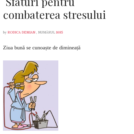
Sfaturi pentru
combaterea stresului
by
RODICA DEMIAN
, NUMĂRUL
1685
Ziua bună se cunoaște de dimineață