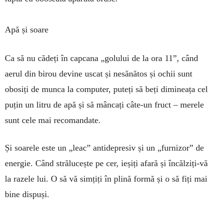
Apă și soare
Ca să nu cădeți în capcana „golului de la ora 11”, când
aerul din birou devine uscat și nesănătos și ochii sunt
obosiți de munca la computer, puteți să beți dimineața cel
puțin un litru de apă și să mâncați câte-un fruct – merele
sunt cele mai recomandate.
Și soarele este un „leac” antidepresiv și un „furni­zor” de
energie. Când strălucește pe cer, ieșiți afară și încălziți-vă
la razele lui. O să vă simțiți în plină formă și o să fiți mai
bine dispuși.