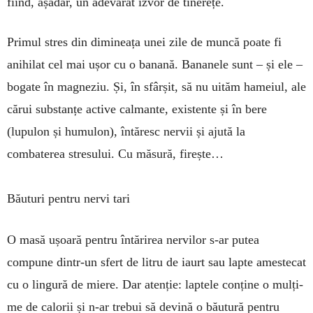
fiind, așa­dar, un adevărat izvor de ti­nerețe.
Primul stres din dimineața unei zile de muncă poa­te fi
anihilat cel mai ușor cu o banană. Bananele sunt – și ele –
bogate în magneziu. Și, în sfârșit, să nu uităm hameiul, ale
cărui substanțe active calmante, existente și în bere
(lupulon și humulon), întăresc nervii și ajută la
combaterea stresului. Cu măsură, firește…
Băuturi pentru nervi tari
O masă ușoară pentru întărirea nervilor s-ar putea
compune dintr-un sfert de litru de iaurt sau lapte ames­­­tecat
cu o lingură de miere. Dar atenție: laptele con­ține o mulți­
me de calorii și n-ar trebui să devină o băutură pentru