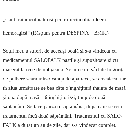
„Caut tratament naturist pentru rectocolită ulcero-
hemoragică”
(Răspuns pentru DESPINA – Brăila)
Soțul meu a suferit de aceeași boală și s-a vindecat cu
medicamentul SA­LOFALK pastile și supozitoare și cu
macerat la rece de obli­geană. Se pune un vârf de linguriță
de pulbere seara într-o căniță de apă rece, se ames­tecă, iar
în ziua următoare se bea câte o în­ghițitură îna­inte de masă
și una după masă – 6 în­ghi­țituri/zi, timp de două
săptămâni. Se face pauză o săptă­mână, după care se reia
tratamentul încă două săptămâni. Tratamentul cu SALO­
FALK a durat un an de zile, dar s-a vin­decat complet.