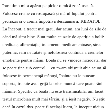
între timp mi-a apă­rut pe picior o mică zonă uscată.
Folosesc creme cu rostopască și mărul-lupului pentru
psoriazis și o cremă împotriva descuamării, KE­RA­TOL.
La în­ceput, a trecut mai greu, dar acum, am luni de zile de
când mă simt bine. Sunt multe ca­u­zele de apariție a bolii:
ereditate, alimentație, tra­ta­mente medicamentoase, stres
puternic, răni netratate și nefolosirea continuă a cremelor
emoliente pentru mâini. Boala nu se vindecă niciodată, dar
se poate ține sub con­trol… eu m-am obișnuit abia acum să
folo­sesc în perma­nență mănuși, înainte nu le puteam
suporta, trebuie avut grijă la orice muncă care poate răni
mâinile. Specific că boala nu este trans­mi­sibilă, am făcut
testul microbian mult mai târziu, și a ieșit ne­gativ. Nu știu
dacă în cazul dvs. poate fi același lucru, la început niciun