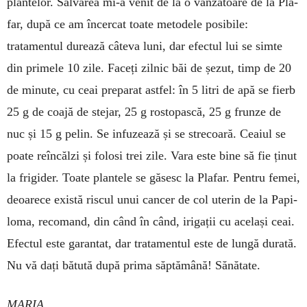
plantelor. Salvarea mi-a venit de la o vânzătoare de la Pla­
far, după ce am încercat toate me­to­dele posibile:
tratamentul du­rea­ză câteva luni, dar efectul lui se simte
din primele 10 zile. Faceți zilnic băi de șezut, timp de 20
de mi­nute, cu ceai preparat astfel: în 5 litri de apă se fierb
25 g de coajă de stejar, 25 g rostopască, 25 g frun­ze de
nuc și 15 g pelin. Se in­fu­zează și se strecoară. Ceaiul se
poa­te reîncălzi și folosi trei zile. Vara este bine să fie ținut
la frigider. Toate plantele se găsesc la Plafar. Pentru femei,
deoarece exis­tă ris­cul unui cancer de col uterin de la Papi­
lo­ma, re­co­mand, din când în când, irigații cu același ceai.
Efec­tul este garantat, dar trata­mentul este de lungă du­ra­tă.
Nu vă dați bătută după prima săptă­mână! Să­nătate.
MARIA