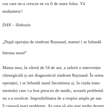
cea care ne-a crescut ne va fi de mare folos. Vă
mulțumesc!
DAN – Slobozia
„După operația de sindrom Raynaud, mamei i se înfundă
întruna nasul”
Mama mea, în vârstă de 54 de ani, a suferit o in­tervenție
chi­rurgicală și are diagnosticul sin­drom Ray­­naud. În urma
opera­ției, i se înfundă nasul în­con­tinuu și, în ciuda tra­ta­
men­tului care i-a fost pre­scris de medic, această pro­­blemă
nu s-a rezolvat. Im­po­si­bilitatea de a respira amplu pe nas
îi creea­ză mari probleme. Aș vrea să știu mai multe despre