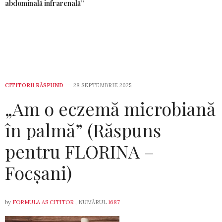
abdominală infrarenală”
CITITORII RĂSPUND
28 SEPTEMBRIE 2025
„Am o eczemă microbiană
în palmă” (Răspuns
pentru FLORINA –
Focșani)
by
FORMULA AS CITITOR
, NUMĂRUL
1687