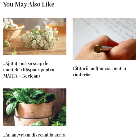
You May Also Like
„Ajutați-mă să scap de
Cititorii mulțumesc pentru
amețeli” (Răspuns pentru
vindecări
MARIA – Beclean)
„An anevrism disecant la aorta