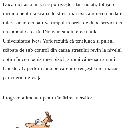
Dacă nici asta nu vi se potrivește, dar căutați, to­tuși, o
metodă pentru a scăpa de stres, mai există o reco­­man­dare
interesantă: ocupați-vă timpul în orele de după serviciu cu
un animal de casă. Dintr-un studiu efectuat la
Universitatea New York rezultă că ten­siu­nea și pulsul
scăpate de sub control din cauza stresului revin la nivelul
optim în compania unei pisici, a unui câine sau a unui
hamster. O perfor­manță pe care n-o reușește nici măcar
parte­nerul de viață.
Program alimentar pentru întărirea nervilor