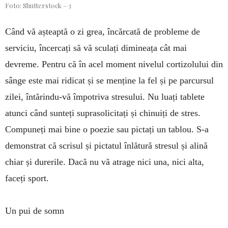
Foto: Shutterstock – 3
Când vă așteaptă o zi grea, încărcată de probleme de
serviciu, încercați să vă sculați dimineața cât mai
devreme. Pentru că în acel moment nivelul corti­zolu­lui din
sânge este mai ridicat și se menține la fel și pe parcursul
zilei, întărindu-vă împotriva stresului. Nu luați tablete
atunci când sunteți suprasolicitați și chi­nuiți de stres.
Compuneți mai bine o poezie sau pictați un tablou. S-a
demon­strat că scrisul și pictatul înlătură stresul și alină
chiar și durerile. Dacă nu vă atrage nici una, nici alta,
faceți sport.
Un pui de somn