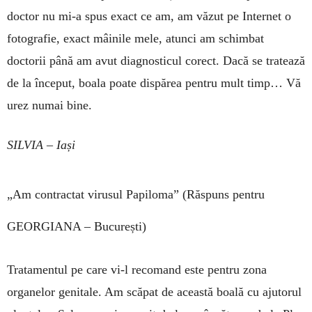
doctor nu mi-a spus exact ce am, am văzut pe Internet o
foto­grafie, exact mâinile mele, atunci am schimbat
doctorii pâ­nă am avut diag­nosticul corect. Dacă se tratează
de la început, boala poate dispărea pentru mult timp… Vă
urez nu­mai bine.
SILVIA – Iași
„Am contractat virusul Papiloma”
(Răspuns pentru
GEORGIANA – București)
Tratamentul pe care vi-l recomand este pentru zona
organelor genitale. Am scăpat de această boală cu ajutorul