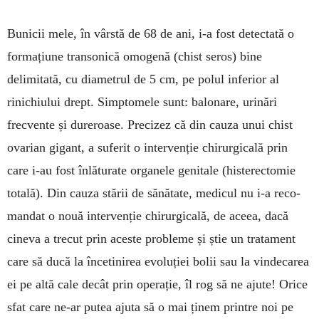
Bunicii mele, în vârstă de 68 de ani, i-a fost detec­ta­tă o
formațiune transonică omogenă (chist seros) bi­ne
delimitată, cu diametrul de 5 cm, pe polul inferior al
rinichiului drept. Simptomele sunt: balonare, uri­­nări
frecvente și dureroase. Pre­cizez că din cauza unui chist
ova­rian gi­gant, a suferit o inter­venție chirurgicală prin
care i-au fost în­lă­turate organele genitale (his­terec­tomie
totală). Din cauza stării de sănătate, medicul nu i-a re­co­
mandat o nouă intervenție chi­rur­gicală, de aceea, dacă
cineva a trecut prin aceste probleme și știe un tratament
care să ducă la încetinirea evoluției bolii sau la vindecarea
ei pe altă cale decât prin ope­rație, îl rog să ne ajute! Orice
sfat care ne-ar putea ajuta să o mai ținem printre noi pe