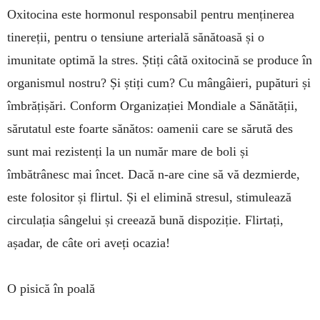
Oxitocina este hormonul responsabil pentru menți­nerea
tinereții, pentru o tensiune arterială sănătoasă și o
imunitate optimă la stres. Știți câtă oxitocină se pro­duce în
organismul nostru? Și știți cum? Cu mângâieri, pupături și
îmbrățișări. Conform Organizației Mon­diale a Sănătății,
sărutatul este foarte sănătos: oamenii care se sărută des
sunt mai rezistenți la un număr mare de boli și
îmbătrânesc mai încet. Dacă n-are cine să vă dezmierde,
este folositor și flirtul. Și el elimină stresul, stimulează
circulația sângelui și creează bună dispoziție. Flirtați,
așadar, de câte ori aveți ocazia!
O pisică în poală