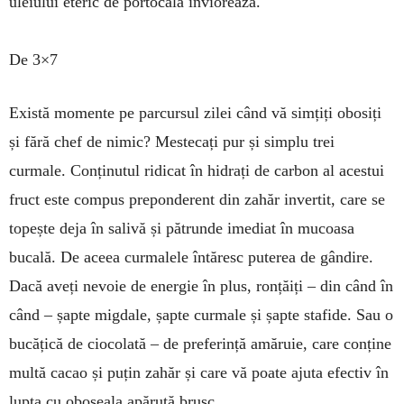
uleiului eteric de portocală înviorează.
De 3×7
Există momente pe parcur­sul zilei când vă simțiți obosiți
și fără chef de nimic? Mestecați pur și simplu trei
curmale. Conținutul ridicat în hidrați de carbon al aces­tui
fruct este compus prepon­derent din zahăr in­vertit, care se
topește deja în salivă și pătrunde imediat în mucoasa
bucală. De aceea curmalele întăresc puterea de gândire.
Dacă aveți nevoie de energie în plus, ronțăiți – din când în
când – șapte migdale, șapte curmale și șapte stafide. Sau o
bucățică de ciocolată – de preferință amăruie, care conține
multă cacao și puțin zahăr și care vă poate ajuta efectiv în
lupta cu oboseala apărută brusc.