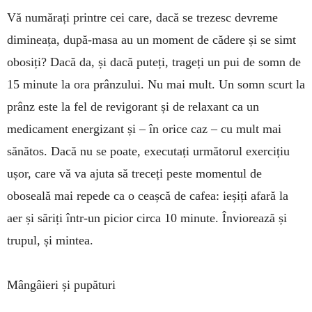
Vă numărați printre cei care, dacă se trezesc de­vreme
dimineața, după-ma­sa au un moment de cădere și se simt
obosiți? Dacă da, și dacă puteți, trageți un pui de somn de
15 mi­nute la ora prânzului. Nu mai mult. Un somn scurt la
prânz este la fel de revigorant și de re­la­xant ca un
medicament ener­gizant și – în orice caz – cu mult mai
sănă­tos. Dacă nu se poate, exe­cutați urmă­torul exercițiu
ușor, care vă va ajuta să tre­ceți peste momentul de
oboseală mai repede ca o ceașcă de cafea: ieșiți afară la
aer și săriți într-un picior circa 10 minute. Înviorează și
trupul, și mintea.
Mângâieri și pupături