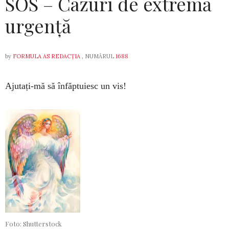
SOS – Cazuri de extremă
urgență
by
FORMULA AS REDACȚIA
, NUMĂRUL
1688
Ajutați-mă să înfăptuiesc un vis!
Foto: Shutterstock