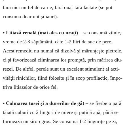
fără nici un fel de carne, fără ouă, fără lactate (se pot
consuma doar unt şi iaurt).
• Litiază renală (mai ales cu uraţi)
– se con­sumă zil­­nic,
vreme de 2-3 săptă­mâni, câte 1-2 litri de suc de pere.
Acest remediu nu nu­mai că dizolvă şi mărunţeşte pie­trele,
ci şi favo­rizează eli­mi­na­­rea lor promp­tă, prin mărirea di­u­­
rezei. De altfel, pe­rele sunt un ex­ce­lent sti­mu­lent al acti­
vită­ţii rinichilor, fiind fo­losite şi în scop profi­lactic, îm­po­
triva litia­ze­lor de orice fel.
• Calmarea tusei și a durerilor de gât
– se fierbe o pară
tăiată cuburi cu 2 linguri de miere și puțină apă, până se
formează un sirop gros. Se consumă 1-2 lingurițe pe zi,