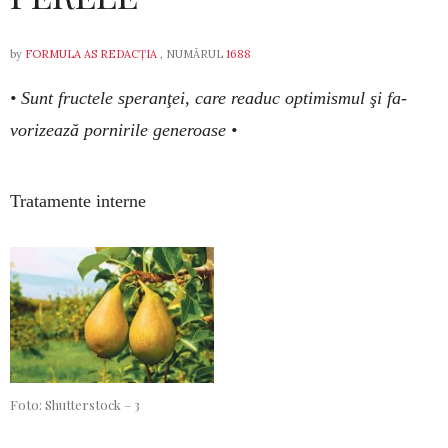
by
FORMULA AS REDACȚIA
, NUMĂRUL
1688
• Sunt fruc­tele speranţei, care rea­duc opti­mismul şi fa­
vorizează por­­nirile ge­neroase •
Tratamente interne
Foto: Shutterstock – 3