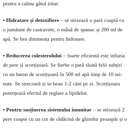
pentru a calma gâtul iritat.
• Hidratare și detoxifiere
– se mixează o pară coaptă cu
o jumă­tate de castravete, o mână de spa­nac și 200 ml de
apă. Se bea di­mi­neața pentru hidratare.
• Reducerea coleste­ro­lului
– foarte eficientă este infuzia
de pere și scor­țișoară. Se fierbe o pară tăiată felii subțiri
cu un ba­ton de scorțișoară în 500 ml apă timp de 10 mi­
nute. Se strecoară și se beau 1-2 căni pe zi. Scor­țișoara
potențează efectul de reglare a lipidelor.
• Pentru susținerea sistemului imu­ni­tar
– se mixează 2
pere coapte cu un cm de ră­dăcină de ghimbir proas­păt și o
lin­guriță de miere. Se bea su­cul proaspăt, de pre­ferat di­mi­