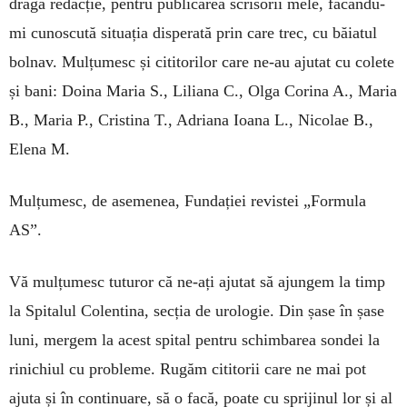
dragă redacție, pentru publicarea scrisorii mele, făcându-
mi cunoscută situația disperată prin care trec, cu băiatul
bolnav. Mulțumesc și cititorilor care ne-au ajutat cu colete
și bani: Doina Maria S., Liliana C., Olga Corina A., Maria
B., Maria P., Cristina T., Adriana Ioana L., Nicolae B.,
Elena M.
Mulțumesc, de asemenea, Fundației revistei „Formula
AS”.
Vă mulțumesc tuturor că ne-ați ajutat să ajun­gem la timp
la Spitalul Colentina, secția de urolo­gie. Din șase în șase
luni, mergem la acest spital pentru schimbarea sondei la
rinichiul cu probleme. Rugăm cititorii care ne mai pot
ajuta și în con­tinuare, să o facă, poate cu sprijinul lor și al