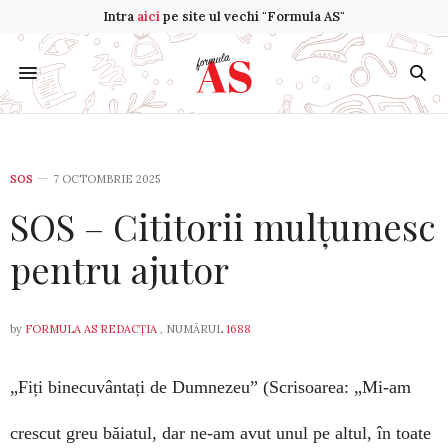
Intra
aici
pe site ul vechi "Formula AS"
SOS
7 OCTOMBRIE 2025
SOS – Cititorii mulțumesc
pentru ajutor
by
FORMULA AS REDACȚIA
, NUMĂRUL
1688
„Fiți binecuvântați de Dumnezeu”
(Scrisoarea: „Mi-am
crescut greu băiatul, dar ne-am avut unul pe altul, în toate