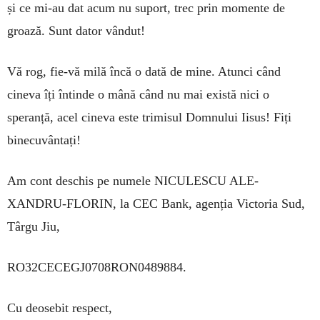
și ce mi-au dat acum nu suport, trec prin momente de
groază. Sunt da­tor vândut!
Vă rog, fie-vă milă încă o dată de mine. Atunci când
cineva îți întinde o mână când nu mai există nici o
speranță, acel cineva este trimisul Domnului Iisus! Fiți
binecuvântați!
Am cont deschis pe numele NICULESCU ALE­­
XANDRU-FLORIN, la CEC Bank, agenția Vic­toria Sud,
Târgu Jiu,
RO32CECEGJ0708RON0489884.
Cu deosebit respect,