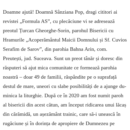
Doamne ajută! Doamnă Sânziana Pop, dragi ci­titori ai
revistei „Formula AS”, cu plecăciune vi se adresează
preotul Țurcan Gheorghe-Sorin, pa­rohul Bisericii cu
Hramurile „Aco­perământul Maicii Dom­nului și Sf. Cuvios
Serafim de Sa­rov”, din pa­rohia Bahna Arin, com.
Preutești, jud. Su­cea­va. Sunt un preot tânăr și doresc din
răsputeri să ajut mica co­mu­nitate ce formează parohia
noastră – doar 49 de familii, răspândite pe o supra­față
destul de mare, uneori cu slabe po­sibilități de a ajunge du­
minica la liturghie. După ce în 2020 am fost numit pa­roh
al bisericii din acest că­tun, am început ri­di­carea unui lăcaș
din cără­mi­dă, un așezământ trai­nic, care să-i unească în
rugăciune și în dorința de apro­piere de Dum­nezeu pe