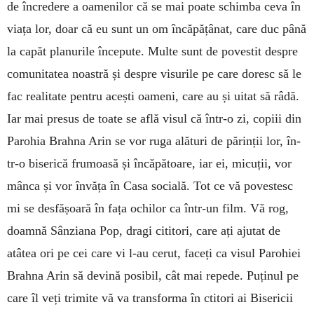
de încredere a oame­nilor că se mai poate schimba ceva în
viața lor, doar că eu sunt un om încăpățânat, care duc până
la capăt pla­nurile începute. Multe sunt de povestit despre
comu­nitatea noastră și despre visurile pe care doresc să le
fac realitate pentru acești oameni, care au și uitat să râdă.
Iar mai presus de toate se află visul că într-o zi, copiii din
Parohia Brahna Arin se vor ruga alături de părinții lor, în­
tr-o biserică frumoasă și în­că­pă­toare, iar ei, micuții, vor
mânca și vor învăța în Casa socială. Tot ce vă povestesc
mi se des­fășoară în fața ochilor ca într-un film. Vă rog,
doamnă Sân­ziana Pop, dragi cititori, care ați ajutat de
atâtea ori pe cei care vi l-au cerut, faceți ca visul Parohiei
Brah­na Arin să devină posibil, cât mai repede. Pu­ținul pe
care îl veți trimite vă va trans­for­ma în ctitori ai Bisericii