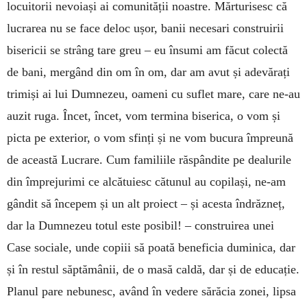
locuitorii ne­voiași ai comunității noastre. Mărtu­ri­sesc că
lucrarea nu se face de­loc ușor, banii necesari cons­truirii
bise­ricii se strâng tare greu – eu însumi am făcut co­lectă
de bani, mergând din om în om, dar am avut și adevă­rați
trimiși ai lui Dum­nezeu, oa­meni cu suflet mare, ca­re ne-au
au­zit ruga. Încet, încet, vom ter­­mina bise­rica, o vom și
picta pe exterior, o vom sfinți și ne vom bucura împreună
de aceas­­­tă Lucrare. Cum familiile răspândite pe dea­lurile
din îm­prejurimi ce alcă­tuiesc cătunul au copilași, ne-am
gân­­dit să în­cepem și un alt proiect – și acesta îndrăz­neț,
dar la Dumnezeu totul este posibil! – cons­truirea unei
Case so­ciale, unde copiii să poată bene­ficia du­minica, dar
și în restul săp­tămânii, de o masă caldă, dar și de educație.
Planul pare nebunesc, având în ve­dere sărăcia zonei, lipsa