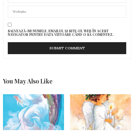
SALVEAZĂ-MI NUMELE, EMAILUL ȘI SITE-UL WEB ÎN ACEST
NAVIGATOR PENTRU DATA VIITOARE CÂND O SĂ COMENTEZ.
You May Also Like