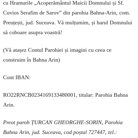
cu Hramu­rile „Acoperământul Maicii Dom­nului și Sf.
Cuvios Serafim de Sarov” din parohia Bah­na-Arin, com.
Preuțești, jud. Su­ceava. Vă mul­țumim, și ha­rul Dom­nului
să coboare asupra voastră!
(Vă atașez Contul Parohiei și ima­gini cu ceea ce
construim în Bahna Arin)
Cont IBAN:
RO22RNCB0234169133480001, titular: Parohia Bahna
Arin.
Preot paroh ȚURCAN GHEORGHE-SORIN, Parohia
Bahna Arin, jud. Suceava, cod poștal 727447, tel.: