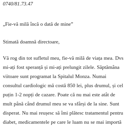
0740/81.73.47
„Fie-vă milă încă o dată de mine”
Stimată doamnă directoare,
Vă rog din tot sufletul meu, fie-vă milă de viața mea. Dvs
mi-ați fost spe­ranță și mi-ați prelungit zilele. Săptă­mâna
viitoare sunt programat la Spi­ta­lul Monza. Numai
consultul car­dio­logic mă costă 850 lei, plus drumul, și cel
puțin 1-2 nopți de cazare. Poate că nu mai este atât de
mult până când drumul meu se va sfârși de la sine. Sunt
disperat. Nu mai reușesc să îmi plătesc tratamentul pentru
diabet, medica­men­tele pe care le luam nu se mai importă