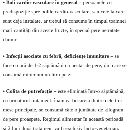
• Boli car­­dio-vasculare în ge­neral
– per­soa­­nele cu
predis­poziţie spre bolile cardio-vas­culare, sau cele la care
sunt deja instalate, ar tre­bui să consume în timpul toamnei
mari cantităţi din aceste fructe, în special pere netratate
chimic.
• Infecţii asociate cu febră, de­ficienţe imunitare
– se
face o cură de 1-2 săptămâni cu nectar de pere, din care se
consumă mi­ni­mum un litru pe zi.
• Colita de pu­tre­fac­ţie
– este eli­mi­nată în­tr-o săp­tămână,
cu ur­mătorul tratament: îna­intea fiecă­reia dintre cele trei
mese princi­pale, se con­su­mă câte o jumătate de kilo­gram
de pere proas­pete. Regi­mul alimentar în această perioa­dă
şi 2 luni după tra­tament va fi ex­clusiv lacto-vegeta­rian,