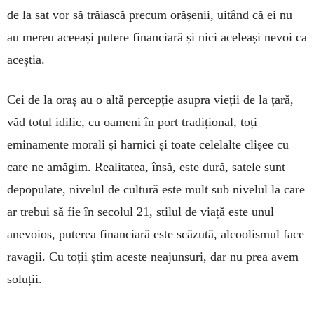
de la sat vor să trăiască precum orășenii, uitând că ei nu
au mereu aceeași putere financiară și nici aceleași nevoi ca
aceștia.
Cei de la oraș au o altă percepție asupra vieții de la țară,
văd totul idilic, cu oameni în port tradițional, toți
eminamente morali și harnici și toate celelalte clișee cu
care ne amăgim. Realitatea, însă, este dură, satele sunt
depopulate, nivelul de cultură este mult sub nivelul la care
ar trebui să fie în secolul 21, stilul de viață este unul
anevoios, puterea financiară este scăzută, alcoolismul face
ravagii. Cu toții știm aceste neajunsuri, dar nu prea avem
soluții.