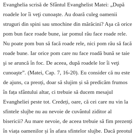
Evanghelia scrisă de Sfântul Evanghelist Matei: „După
roadele lor îi veţi cunoaşte. Au doară culeg oamenii
struguri din spini sau smochine din mărăcini? Aşa că orice
pom bun face roade bune, iar pomul rău face roade rele.
Nu poate pom bun să facă roade rele, nici pom rău să facă
roade bune. Iar orice pom care nu face roadă bună se taie
şi se aruncă în foc. De aceea, după roadele lor îi veţi
cunoaşte”. (Matei, Cap. 7, 16-20). Eu consider că nu este
de ajuns, ca preoți, doar să slujim și să predicăm frumos
în fața sfântului altar, ci trebuie să ducem mesajul
Evangheliei peste tot. Credeți, oare, că cei care nu vin la
sfintele slujbe nu au nevoie de cuvântul ziditor al
bisericii? Au mare nevoie, de aceea trebuie să fim prezenți
în viața oamenilor și în afara sfintelor slujbe. Dacă preotul