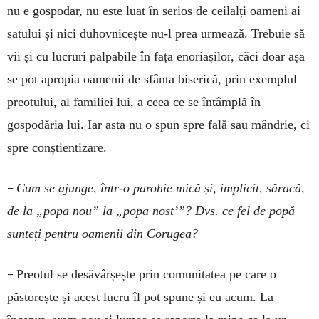
nu e gospodar, nu este luat în serios de ceilalți oameni ai
satului și nici duhovnicește nu-l prea urmează. Trebuie să
vii și cu lucruri palpabile în fața enoriașilor, căci doar așa
se pot apropia oamenii de sfânta biserică, prin exemplul
preotului, al familiei lui, a ceea ce se întâmplă în
gospodăria lui. Iar asta nu o spun spre fală sau mândrie, ci
spre conștientizare.
–
Cum se ajunge, într-o parohie mică și, implicit, săracă,
de la „popa nou” la „popa nost’”? Dvs. ce fel de popă
sunteți pentru oamenii din Corugea?
–
Preotul se desăvârșește prin comunitatea pe care o
păstorește și acest lucru îl pot spune și eu acum. La