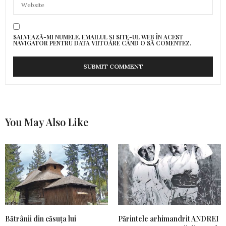
SALVEAZĂ-MI NUMELE, EMAILUL ȘI SITE-UL WEB ÎN ACEST
NAVIGATOR PENTRU DATA VIITOARE CÂND O SĂ COMENTEZ.
You May Also Like
Bătrânii din căsuța lui
Părintele arhimandrit ANDREI