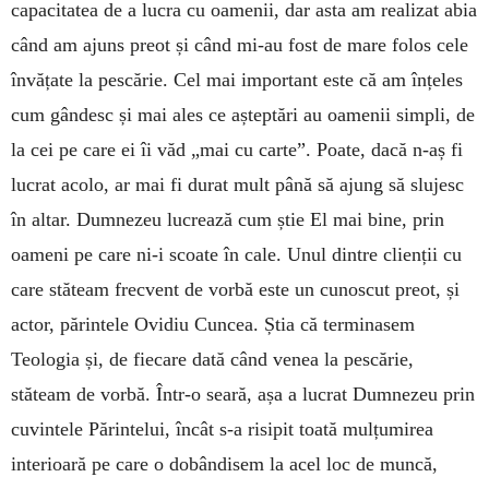
capacitatea de a lucra cu oamenii, dar asta am realizat abia
când am ajuns preot și când mi-au fost de mare folos cele
învățate la pescărie. Cel mai important este că am înțeles
cum gândesc și mai ales ce așteptări au oamenii simpli, de
la cei pe care ei îi văd „mai cu carte”. Poate, dacă n-aș fi
lucrat acolo, ar mai fi durat mult până să ajung să slujesc
în altar. Dumnezeu lucrează cum știe El mai bine, prin
oameni pe care ni-i scoate în cale. Unul dintre clienții cu
care stăteam frecvent de vorbă este un cunoscut preot, și
actor, părintele Ovidiu Cuncea. Știa că terminasem
Teologia și, de fiecare dată când venea la pescărie,
stăteam de vorbă. Într-o seară, așa a lucrat Dumnezeu prin
cuvintele Părintelui, încât s-a risipit toată mulțumirea
interioară pe care o dobândisem la acel loc de muncă,