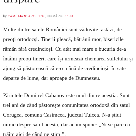
by
CAMELIA STARCESCU
, NUMĂRUL
1688
Multe dintre satele României sunt văduvite, astăzi, de
preoți ortodocși. Tinerii pleacă, bătrânii mor, bisericile
rămân fără credincioși. Cu atât mai mare e bucuria de-a
întâlni preoți tineri, care își urmează chemarea sufletului și
ajung să păstorească câte-o mână de credincioși, în sate
departe de lume, dar aproape de Dumnezeu.
Părintele Dumitrel Cabanov este unul dintre aceștia. Sunt
trei ani de când păstorește comunitatea ortodoxă din satul
Corugea, comuna Casimcea, județul Tulcea. N-a știut
nimic despre satul acesta, dar acum spune: „Ni se pare că
trăim aici de când ne știm!”.