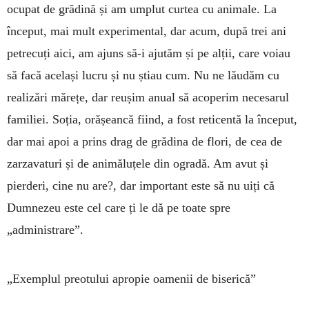
ocupat de grădină și am umplut curtea cu animale. La
început, mai mult experimental, dar acum, după trei ani
petrecuți aici, am ajuns să-i ajutăm și pe alții, care voiau
să facă același lucru și nu știau cum. Nu ne lăudăm cu
realizări mărețe, dar reușim anual să acoperim necesarul
familiei. Soția, orășeancă fiind, a fost reticentă la început,
dar mai apoi a prins drag de grădina de flori, de cea de
zarzavaturi și de animăluțele din ogradă. Am avut și
pierderi, cine nu are?, dar important este să nu uiți că
Dumnezeu este cel care ți le dă pe toate spre
„administrare”.
„Exemplul preotului apropie oamenii de biserică”