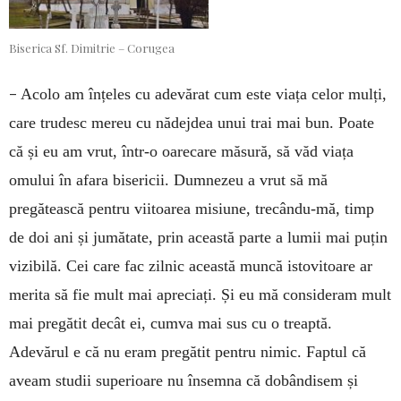
Biserica Sf. Dimitrie – Corugea
–
Acolo am înțeles cu adevărat cum este viața celor mulți,
care trudesc mereu cu nădejdea unui trai mai bun. Poate
că și eu am vrut, într-o oarecare măsură, să văd viața
omului în afara bisericii. Dumnezeu a vrut să mă
pregătească pentru viitoarea misiune, trecându-mă, timp
de doi ani și jumătate, prin această parte a lumii mai puțin
vizibilă. Cei care fac zilnic această muncă istovitoare ar
merita să fie mult mai apreciați. Și eu mă consideram mult
mai pregătit decât ei, cumva mai sus cu o treaptă.
Adevărul e că nu eram pregătit pentru nimic. Faptul că
aveam studii superioare nu însemna că dobândisem și