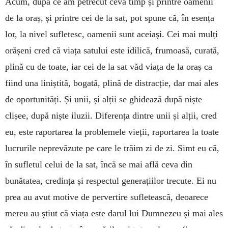
Acum, după ce am petrecut ceva timp și printre oamenii
de la oraș, și printre cei de la sat, pot spune că, în esența
lor, la nivel sufletesc, oamenii sunt aceiași. Cei mai mulți
orășeni cred că viața satului este idilică, frumoasă, curată,
plină cu de toate, iar cei de la sat văd viața de la oraș ca
fiind una liniștită, bogată, plină de distracție, dar mai ales
de oportunități. Și unii, și alții se ghidează după niște
clișee, după niște iluzii. Diferența dintre unii și alții, cred
eu, este raportarea la problemele vieții, raportarea la toate
lucrurile neprevăzute pe care le trăim zi de zi. Simt eu că,
în sufletul celui de la sat, încă se mai află ceva din
bunătatea, credința și respectul generațiilor trecute. Ei nu
prea au avut motive de pervertire sufletească, deoarece
mereu au știut că viața este darul lui Dumnezeu și mai ales