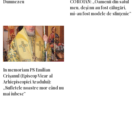
Dumnezeu
COROIAN: „Oamenii din satul
meu, deși nu au fost călugări,
mi-au fost modele de sfințenie”
In memoriam PS Emilian
Crișanul (Episcop Vicar al
Arhiepiscopiei Aradului):
„Sufletele noastre mor când nu
mai iubesc”