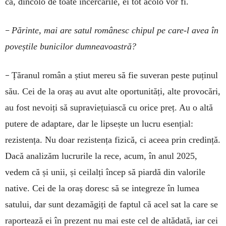
că, dincolo de toate încercările, ei tot acolo vor fi.
–
Părinte, mai are satul românesc chipul pe care-l avea în
poveștile bunicilor dumneavoastră?
–
Țăranul român a știut mereu să fie suveran peste puținul
său. Cei de la oraș au avut alte oportunități, alte provocări,
au fost nevoiți să supraviețuiască cu orice preț. Au o altă
putere de adaptare, dar le lipsește un lucru esențial:
rezistența. Nu doar rezistența fizică, ci aceea prin credință.
Dacă analizăm lucrurile la rece, acum, în anul 2025,
vedem că și unii, și ceilalți încep să piardă din valorile
native. Cei de la oraș doresc să se integreze în lumea
satului, dar sunt dezamăgiți de faptul că acel sat la care se
raportează ei în prezent nu mai este cel de altădată, iar cei