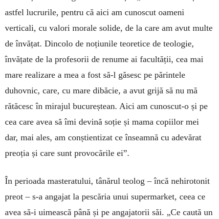
astfel lucrurile, pentru că aici am cunoscut oameni
verticali, cu valori morale solide, de la care am avut multe
de învățat. Dincolo de noțiunile teoretice de teologie,
învățate de la profesorii de renume ai facultății, cea mai
mare realizare a mea a fost să-l găsesc pe părintele
duhovnic, care, cu mare dibăcie, a avut grijă să nu mă
rătăcesc în mirajul bucureștean. Aici am cunoscut-o și pe
cea care avea să îmi devină soție și mama copiilor mei
dar, mai ales, am conștientizat ce înseamnă cu adevărat
preoția și care sunt provocările ei”.
În perioada masteratului, tânărul teolog – încă nehirotonit
preot – s-a angajat la pescăria unui supermarket, ceea ce
avea să-i uimească până și pe angajatorii săi. „Ce caută un