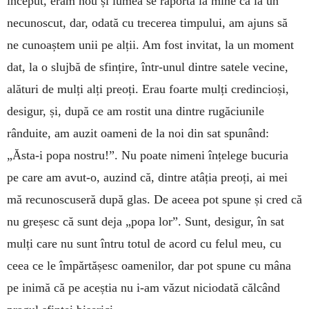
început, eram nou și lumea se raporta la mine ca la un
necunoscut, dar, odată cu trecerea timpului, am ajuns să
ne cunoaștem unii pe alții. Am fost invitat, la un moment
dat, la o slujbă de sfințire, într-unul dintre satele vecine,
alături de mulți alți preoți. Erau foarte mulți credincioși,
de­si­gur, și, după ce am rostit una dintre rugăciunile
rânduite, am auzit oameni de la noi din sat spunând:
„Ăsta-i popa nostru!”. Nu poate nimeni înțelege bucuria
pe care am avut-o, auzind că, dintre atâția preoți, ai mei
mă recunoscuseră după glas. De aceea pot spune și cred că
nu greșesc că sunt deja „popa lor”. Sunt, desigur, în sat
mulți care nu sunt întru totul de acord cu felul meu, cu
ceea ce le împărtășesc oamenilor, dar pot spune cu mâna
pe inimă că pe aceștia nu i-am văzut niciodată călcând