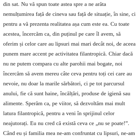
din sat. Nu vă spun toate astea spre a ne arăta
nemulțumirea față de cineva sau față de situație, în sine, ci
pentru a vă prezenta realitatea așa cum este ea. Cu toate
acestea, încercăm ca, din puținul pe care îl avem, să
oferim și celor care au lipsuri mai mari decât noi, de aceea
punem mare accent pe activitatea filantropică. Chiar dacă
nu ne putem compara cu alte parohii mai bogate, noi
încercăm să avem mereu câte ceva pentru toți cei care au
nevoie, nu doar la marile sărbători, ci pe tot parcursul
anului, fie că sunt haine, încălțări, produse de igienă sau
alimente. Sperăm ca, pe viitor, să dezvoltăm mai mult
latura filantropică, pentru a veni în sprijinul celor
neajutorați. Eu nu cred că există ceva ce „nu se poate!”.
Când eu și familia mea ne-am confruntat cu lipsuri, ne-am