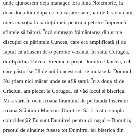
unde ajunsesem deja manager. Era luna Noiembrie, la
doar două luni după ce mă căsătorisem, iar de Crăciun am
mers cu soția la părinții mei, pentru a petrece împreună
sfintele sărbători. Încă simțeam frământarea din urma
discuției cu părintele Cuncea, care era amplificată și de
faptul că aflasem de o parohie vacantă, în satul Corugea,
din Eparhia Tulcea. Vrednicul preot Dumitru Oancea, cel
care păstorise 38 de ani în acest sat, se mutase la Domnul.
Nu știam nici măcar unde se află satul. În a doua zi de
Crăciun, am plecat la Corugea, să văd locul și biserica.
Mi-a sărit în ochi icoana hramului de pe fațada bisericii:
icoana Sfântului Mucenic Dimitrie. Să fi fost o simplă
coincidență? Eu sunt Dumitrel pentru că nașul e Dumitru,
preotul de dinainte fusese tot Dumitru, iar biserica din