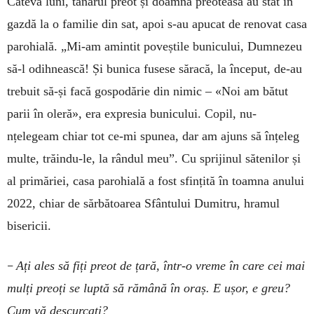
Câteva luni, tânărul preot și doamna preoteasă au stat în
gazdă la o familie din sat, apoi s-au apucat de renovat casa
parohială. „Mi-am amintit poveștile bunicului, Dumnezeu
să-l odihnească! Și bunica fusese săracă, la început, de-au
trebuit să-și facă gospodărie din nimic – «Noi am bătut
parii în oleră», era expresia bunicului. Copil, nu-
nțelegeam chiar tot ce-mi spunea, dar am ajuns să înțeleg
multe, trăindu-le, la rândul meu”. Cu sprijinul sătenilor și
al primăriei, casa parohială a fost sfințită în toamna anului
2022, chiar de sărbătoarea Sfântului Dumitru, hramul
bisericii.
–
Ați ales să fiți preot de țară, într-o vreme în care cei mai
mulți preoți se luptă să rămână în oraș. E ușor, e greu?
Cum vă descurcați?