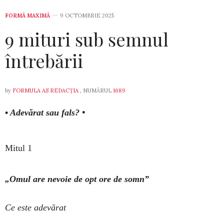
FORMĂ MAXIMĂ
9 OCTOMBRIE 2025
9 mituri sub semnul
întrebării
by
FORMULA AS REDACȚIA
, NUMĂRUL
1689
•
Adevărat sau fals? •
Mitul 1
„Omul are nevoie de opt ore de somn”
Ce este adevărat