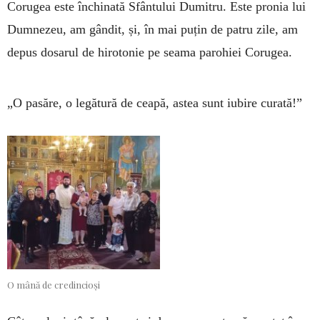
Corugea este închinată Sfântului Dumitru. Este pronia lui
Dumnezeu, am gândit, și, în mai puțin de patru zile, am
depus dosarul de hirotonie pe seama parohiei Corugea.
„O pasăre, o legătură de ceapă, astea sunt iubire curată!”
O mână de credincioși