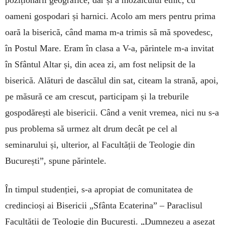
oameni gospodari și harnici. Acolo am mers pentru prima
oară la biserică, când mama m-a trimis să mă spovedesc,
în Postul Mare. Eram în clasa a V-a, părintele m-a invitat
în Sfântul Altar și, din acea zi, am fost nelipsit de la
biserică. Alături de dascălul din sat, citeam la strană, apoi,
pe măsură ce am crescut, participam și la treburile
gospodărești ale bisericii. Când a venit vremea, nici nu s-a
pus problema să urmez alt drum decât pe cel al
seminarului și, ulterior, al Facultății de Teologie din
București”, spune părintele.
În timpul studenției, s-a apropiat de comunitatea de
credincioși ai Bisericii „Sfânta Ecaterina” – Paraclisul
Facultății de Teologie din București. „Dumnezeu a așezat