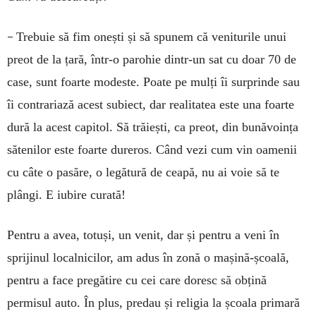
–
Trebuie să fim onești și să spunem că veniturile unui
preot de la țară, într-o parohie dintr-un sat cu doar 70 de
case, sunt foarte modeste. Poate pe mulți îi surprinde sau
îi contrariază acest subiect, dar realitatea este una foarte
dură la acest capitol. Să trăiești, ca preot, din bunăvoința
sătenilor este foarte dureros. Când vezi cum vin oamenii
cu câte o pasăre, o legătură de ceapă, nu ai voie să te
plângi. E iubire curată!
Pentru a avea, totuși, un venit, dar și pentru a veni în
sprijinul localnicilor, am adus în zonă o mașină-școală,
pentru a face pregătire cu cei care doresc să obțină
permisul auto. În plus, predau și religia la școala primară