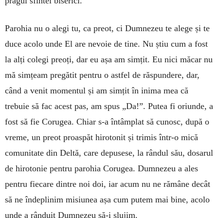
pragul sfintei biserici.
Parohia nu o alegi tu, ca preot, ci Dumnezeu te alege și te
duce acolo unde El are nevoie de tine. Nu știu cum a fost
la alți colegi preoți, dar eu așa am simțit. Eu nici măcar nu
mă simțeam pregătit pentru o astfel de răspundere, dar,
când a venit momentul și am simțit în inima mea că
trebuie să fac acest pas, am spus „Da!”. Putea fi oriunde, a
fost să fie Corugea. Chiar s-a întâmplat să cunosc, după o
vreme, un preot proaspăt hirotonit și trimis într-o mică
comunitate din Deltă, care depusese, la rândul său, dosarul
de hirotonie pentru parohia Corugea. Dumnezeu a ales
pentru fiecare dintre noi doi, iar acum nu ne rămâne decât
să ne îndeplinim misiunea așa cum putem mai bine, acolo
unde a rânduit Dumnezeu să-i slujim.