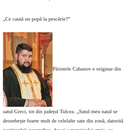
„Ce caută un popă la pescărie?”
Părintele Cabanov e originar din
satul Greci, tot din județul Tulcea. „Satul meu natal se
deosebește foarte mult de celelalte sate din zonă, datorită
poziționării geografice, dar și a mozaicului etnic, cu