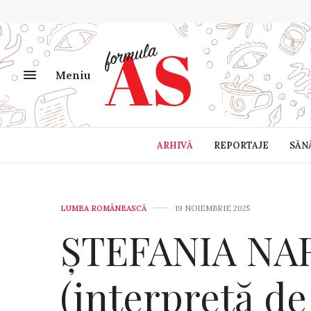
Meniu
ARHIVĂ
REPORTAJE
SĂN
LUMEA ROMÂNEASCĂ
19 NOIEMBRIE 2025
ȘTEFANIA NA
(interpretă de 