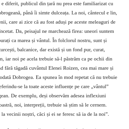
 e diferit, publicul din țară nu prea este familiarizat cu
brogeană, până îi simte dulceața. La noi, cântecul e lin,
i, care ai zice că au fost aduși pe aceste meleaguri de
încetat. Da, peisajul ne marchează firea: uneori suntem
rați ca marea și vântul. În folclorul nostru, sunt și
turcești, balcanice, dar există și un fond pur, curat,
, iar noi pe acela trebuie să-l păstrăm ca pe ochii din
nd fără tăgadă cuvântul Elenei Roizen, cea mai mare și
eodată Dobrogea. Ea spunea în mod repetat că nu trebuie
ferindu-se la toate aceste influențe pe care „vântul”
rogean. De exemplu, deși observăm adesea inflexiuni
stră, noi, interpreții, trebuie să știm să le cernem.
vecinii noștri, căci și ei se feresc să ia de la noi”.