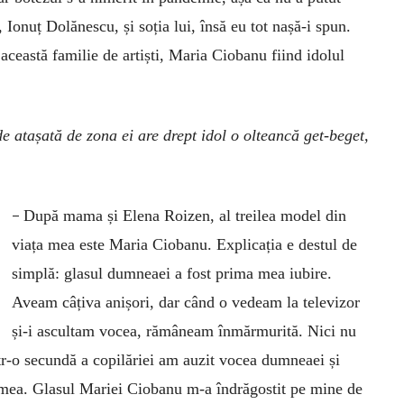
 Ionuț Dolănescu, și soția lui, însă eu tot nașă-i spun.
această familie de artiști, Maria Ciobanu fiind idolul
 atașată de zona ei are drept idol o olteancă get-beget,
–
După mama și Elena Roizen, al treilea model din
viața mea este Maria Ciobanu. Explicația e destul de
simplă: glasul dumneaei a fost prima mea iubire.
Aveam câțiva anișori, dar când o vedeam la televizor
și-i ascultam vocea, rămâneam înmărmurită. Nici nu
ntr-o secundă a copilăriei am auzit vocea dumneaei și
a mea. Glasul Mariei Ciobanu m-a îndrăgostit pe mine de