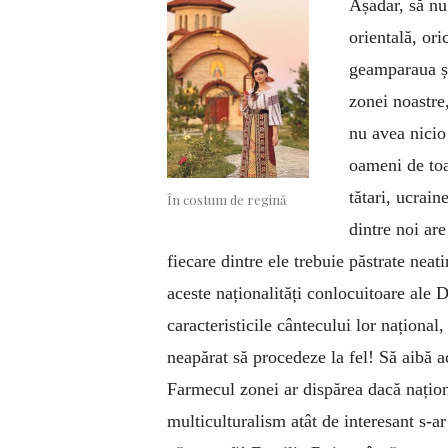
Așadar, să nu
orientală, ori
geamparaua și
zonei noastre
nu avea nicio
oameni de toa
tătari, ucrain
În costum de regină
dintre noi are
fiecare dintre ele trebuie păstrate neat
aceste naționalități conlocuitoare ale D
caracteristicile cântecului lor național
neapărat să procedeze la fel! Să aibă ac
Farmecul zonei ar dispărea dacă național
multiculturalism atât de interesant s-a