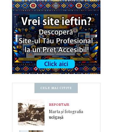
CELE MAI CITITE
REPORTAJE
Marta
și
fotografia
ucigașă