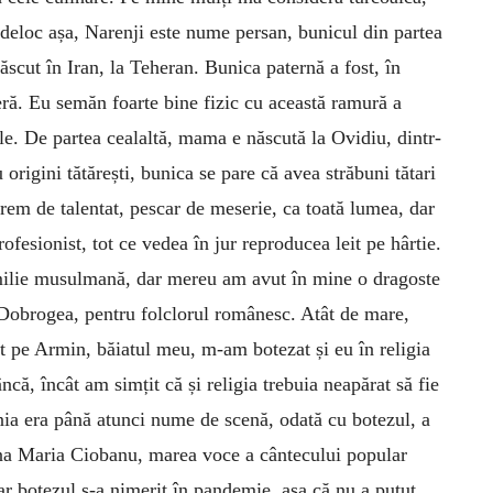
 deloc așa, Narenji este nume persan, bunicul din partea
născut în Iran, la Teheran. Bunica paternă a fost, în
ră. Eu semăn foarte bine fizic cu această ramură a
le. De partea cealaltă, mama e născută la Ovidiu, dintr-
 origini tătărești, bunica se pare că avea străbuni tătari
rem de talentat, pescar de meserie, ca toată lumea, dar
profesionist, tot ce vedea în jur reproducea leit pe hârtie.
milie musulmană, dar mereu am avut în mine o dragoste
Dobrogea, pentru folclorul românesc. Atât de mare,
t pe Armin, băiatul meu, m-am botezat și eu în religia
că, încât am simțit că și religia trebuia neapărat să fie
nia era până atunci nume de scenă, odată cu botezul, a
a Maria Ciobanu, marea voce a cântecului popular
ar botezul s-a nimerit în pandemie, așa că nu a putut