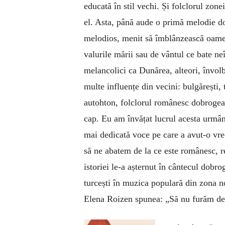
educată în stil vechi. Și folclorul zonei
el. Asta, până aude o primă melodie do
melodios, menit să îmblânzească oameni
valurile mării sau de vântul ce bate ne
melancolici ca Dunărea, alteori, învolbu
multe influențe din vecini: bulgărești, 
autohton, folclorul românesc dobrogean
cap. Eu am învățat lucrul acesta urmâ
mai dedicată voce pe care a avut-o vr
să ne abatem de la ce este românesc, re
istoriei le-a așternut în cântecul dob
turcești în muzica populară din zona noa
Elena Roizen spunea: „Să nu furăm de la 