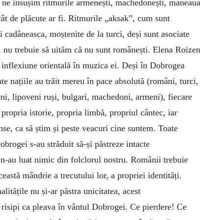
 ne însușim ritmurile armenești, machedonești, maneaua
cât de plăcute ar fi. Ritmurile „aksak”, cum sunt
 cadâneasca, moștenite de la turci, deși sunt asociate
, nu trebuie să uităm că nu sunt românești. Elena Roizen
 inflexiune orientală în muzica ei. Deși în Dobrogea
te națiile au trăit mereu în pace absolută (români, turci,
eni, lipoveni ruși, bulgari, machedoni, armeni), fiecare
 propria istorie, propria limbă, propriul cântec, iar
inse, ca să știm și peste veacuri cine suntem. Toate
obrogei s-au străduit să-și păstreze intacte
, n-au luat nimic din folclorul nostru. Românii trebuie
eastă mândrie a trecutului lor, a propriei identități.
itățile nu și-ar păstra unicitatea, acest
r risipi ca pleava în vântul Dobrogei. Ce pierdere! Ce