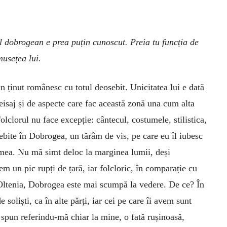
l dobrogean e prea puțin cunoscut. Preia tu funcția de
usețea lui.
 ținut românesc cu totul deosebit. Unicitatea lui e dată
peisaj și de aspecte care fac această zonă una cum alta
folclorul nu face excepție: cântecul, costumele, stilistica,
ebite în Dobrogea, un tărâm de vis, pe care eu îl iubesc
 mea. Nu mă simt deloc la marginea lumii, deși
em un pic rupți de țară, iar folcloric, în comparație cu
ltenia, Dobrogea este mai scumpă la vedere. De ce? În
oliști, ca în alte părți, iar cei pe care îi avem sunt
O spun referindu-mă chiar la mine, o fată rușinoasă,