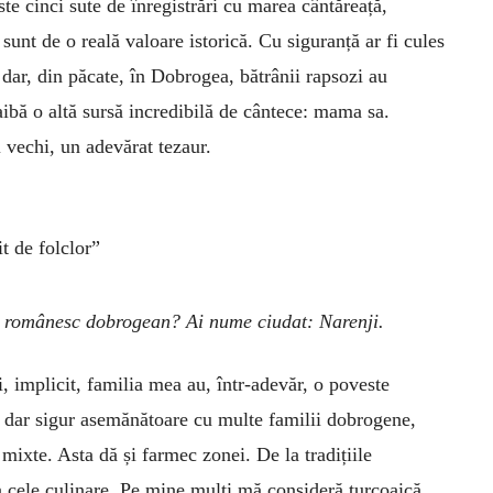
ste cinci sute de înregistrări cu marea cântăreață,
sunt de o reală valoare istorică. Cu siguranță ar fi cules
 dar, din păcate, în Dobrogea, bătrânii rapsozi au
ibă o altă sursă incredibilă de cântece: mama sa.
vechi, un adevărat tezaur.
t de folclor”
ul românesc dobrogean? Ai nume ciudat: Narenji.
, implicit, familia mea au, într-adevăr, o poveste
, dar sigur asemănătoare cu multe familii dobrogene,
 mixte. Asta dă și farmec zonei. De la tradițiile
la cele culinare. Pe mine mulți mă consideră turcoaică,