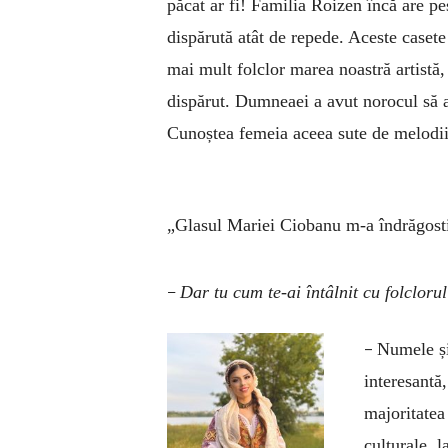
păcat ar fi! Familia Roizen încă are pe
dispărută atât de repede. Aceste casete 
mai mult folclor marea noastră artistă,
dispărut. Dumneaei a avut norocul să a
Cunoștea femeia aceea sute de melodii 
„Glasul Mariei Ciobanu m-a îndrăgosti
–
Dar tu cum te-ai întâlnit cu folclor
–
Numele și
interesantă
majoritatea
culturale, 