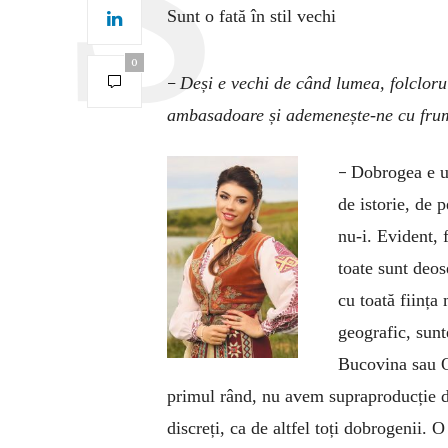
Sunt o fată în stil vechi
0
–
Deși e vechi de când lumea, folcloru
ambasadoare și ademenește-ne cu frum
–
Dobrogea e un
de istorie, de 
nu-i. Evident, 
toate sunt deos
cu toată ființa
geografic, sunt
Bucovina sau O
primul rând, nu avem supraproducție de s
discreți, ca de altfel toți dobrogenii. 