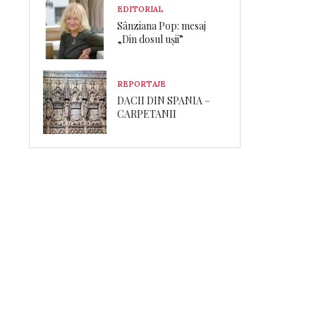
EDITORIAL
Sânziana Pop: mesaj
„Din dosul ușii”
REPORTAJE
DACII DIN SPANIA –
CARPETANII