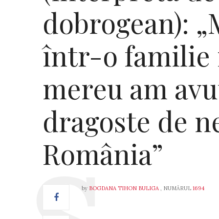
dobrogean): 
într-o famili
mereu am avut
dragoste de n
România”
by
BOGDANA TIHON BULIGA
, NUMĂRUL
1694