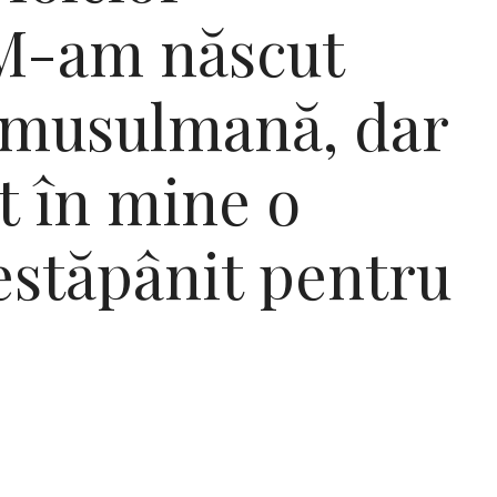
„M-am născut
e musulmană, dar
 în mine o
estăpânit pentru