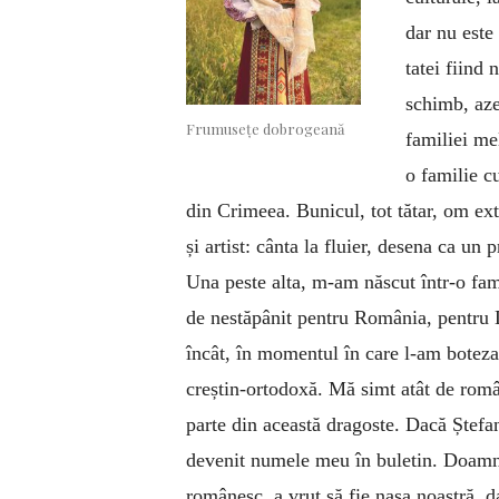
dar nu este
tatei fiind 
schimb, aze
Frumusețe dobrogeană
familiei me
o familie cu
din Crimeea. Bunicul, tot tătar, om ext
și artist: cânta la fluier, desena ca un 
Una peste alta, m-am născut într-o fa
de nestăpânit pentru România, pentru 
încât, în momentul în care l-am boteza
creștin-ortodoxă. Mă simt atât de român
parte din această dragoste. Dacă Ștefa
devenit numele meu în buletin. Doamn
românesc, a vrut să fie nașa noastră, d