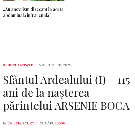
„An anevrism disecant la aorta
abdominală infrarenală”
SPIRITUALITATE
5 DECEMBRIE 2025
Sfântul Ardealului (I) – 115
ani de la nașterea
părintelui ARSENIE BOCA
by
CRISTIAN CURTE
, NUMĂRUL
1696