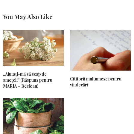
You May Also Like
„Ajutați-mă să scap de
Cititorii mulțumesc pentru
amețeli” (Răspuns pentru
vindecări
MARIA – Beclean)