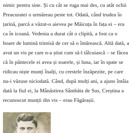
nimic pentru sine. Și cu cât se ruga mai des, cu atât ochii
Preacuratei o urmăreau peste tot. Odată, când trudea în
țarină, parcă a văzut-o aievea pe Măicuța în fața ei – era
ca în icoană. Vedenia a durat cât o clipită, a fost ca o
boare de lumină trimisă de cer să o întărească. Altă dată, a
avut un vis pe care n-a știut cum să-l tâlcuiască – se făcea
că în pântecele ei avea și soarele, și luna, iar în spate se
ridicau niște munți înalți, cu crestele înzăpezite, pe care
nu-i văzuse niciodată. Când, după mulți ani, a ajuns întâia
dată la fiul ei, la Mânăstirea Sâmbăta de Sus, Creștina a
recunoscut munții din vis – erau Făgărașii.