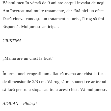
Băiatul meu în vârstă de 9 ani are corpul invadat de negi.
Am încercat mai multe tratamente, dar fără nici un efect.
Dacă cineva cunoaște un trata­ment naturist, îl rog să îmi
răspundă. Mulțumesc anticipat.
CRISTINA
„Mama are un chist la ficat”
În urma unei ecografii am aflat că mama are chist la ficat
de dimen­siunile 2/3 cm. Vă rog să-mi spuneți ce ar trebui
să facă pentru a stopa sau trata acest chist. Vă mulțumesc.
ADRIAN – Ploiești