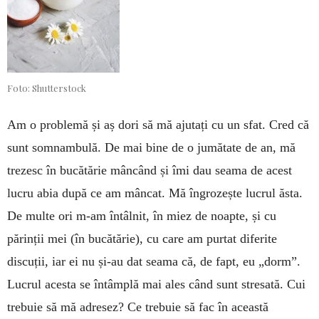
Foto: Shutterstock
Am o problemă și aș dori să mă ajutați cu un sfat. Cred că
sunt somnambulă. De mai bine de o jumătate de an, mă
trezesc în bucătărie mân­când și îmi dau seama de acest
lucru abia după ce am mâncat. Mă îngrozește lucrul ăsta.
De multe ori m-am întâlnit, în miez de noap­te, și cu
părinții mei (în bucătărie), cu care am purtat dife­rite
discuții, iar ei nu și-au dat seama că, de fapt, eu „dorm”.
Lucrul acesta se întâmplă mai ales când sunt stresată. Cui
trebuie să mă adre­sez? Ce trebuie să fac în această