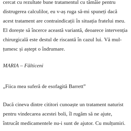
cer­cat cu rezul­tate bune tratamentul cu tămâie pentru
distru­ge­rea calculilor, eu v-aș ruga să-mi spuneți dacă
acest tratament are contraindicații în situația fratelui meu.
El do­rește să încerce această va­riantă, de­oarece intervenția
chirur­gi­cală este destul de riscantă în cazul lui. Vă mul­
țumesc și aștept o îndru­mare.
MARIA – Fălticeni
„Fiica mea suferă de esofagită Barrett”
Dacă cineva dintre cititori cunoaște un tra­ta­ment na­tu­rist
pentru vindecarea acestei boli, îl rugăm să ne ajute,
întrucât medicamentele nu-i sunt de ajutor. Cu mulțumiri.