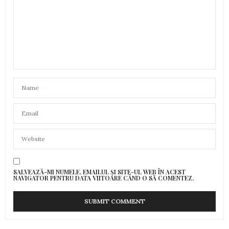
SALVEAZĂ-MI NUMELE, EMAILUL ȘI SITE-UL WEB ÎN ACEST
NAVIGATOR PENTRU DATA VIITOARE CÂND O SĂ COMENTEZ.