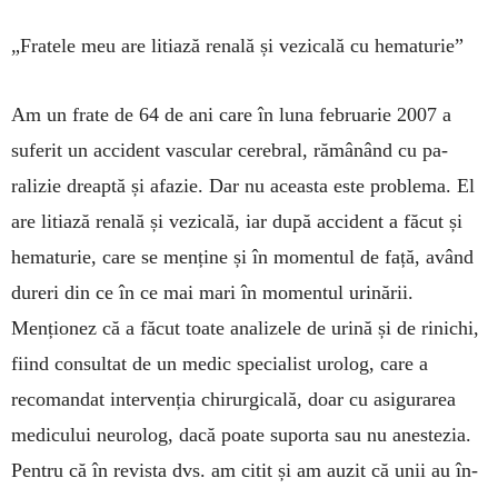
„Fratele meu are litiază renală și vezicală cu hematurie”
Am un frate de 64 de ani care în luna fe­brua­rie 2007 a
suferit un accident vascular cerebral, rămânând cu pa­
ralizie dreaptă și afazie. Dar nu aceasta este problema. El
are litiază renală și vezicală, iar după accident a fă­cut și
hematurie, care se menține și în momentul de față, având
dureri din ce în ce mai mari în momentul uri­nă­rii.
Menționez că a făcut toate analizele de urină și de rinichi,
fiind consultat de un medic spe­cia­list urolog, care a
recomandat inter­venția chirur­gicală, doar cu asigurarea
me­dicu­lui neurolog, dacă poate suporta sau nu aneste­zia.
Pentru că în re­vista dvs. am citit și am auzit că unii au în­