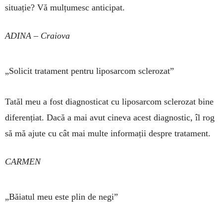
situație? Vă mulțumesc anticipat.
ADINA – Craiova
„Solicit tratament pentru liposarcom sclerozat”
Tatăl meu a fost diagnosticat cu liposarcom sclero­zat bine
diferențiat. Dacă a mai avut cineva acest diag­nos­tic, îl rog
să mă ajute cu cât mai multe informații despre tratament.
CARMEN
„Băiatul meu este plin de negi”