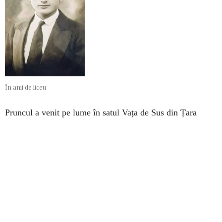
În anii de liceu
Pruncul a venit pe lume în satul Vața de Sus din Țara
Zarandului, pe dealul Bujoarei, în casa părintească a
mamei, pe 29 Septembrie 1910. Pe 16 Octombrie a fost
botezat cu numele de Zian-Vălean. Rugăciunile mamei
aveau să-și pună pecetea pe prunc. Părintele Arsenie însuși
a dat mai târziu mărturie despre asta. „Când eram copil, o
icoană a Maicii Domnului din casă îmi plăcea foarte mult.