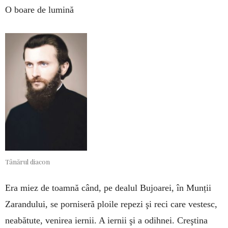
O boare de lumină
Tânărul diacon
Era miez de toamnă când, pe dealul Bujoarei, în Munții
Zarandului, se porniseră ploile repezi şi reci care vestesc,
neabătute, venirea iernii. A iernii şi a odihnei. Creştina