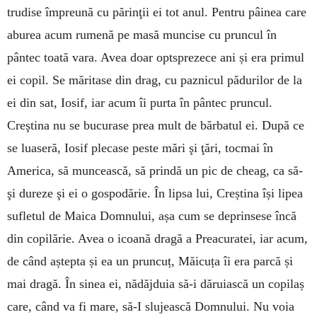
trudise împreună cu părinţii ei tot anul. Pentru pâinea care
aburea acum rumenă pe masă muncise cu pruncul în
pântec toată vara. Avea doar optsprezece ani și era primul
ei copil. Se măritase din drag, cu paznicul pădurilor de la
ei din sat, Iosif, iar acum îi purta în pântec pruncul.
Creştina nu se bucurase prea mult de bărbatul ei. După ce
se luaseră, Iosif plecase peste mări şi ţări, tocmai în
America, să muncească, să prindă un pic de cheag, ca să-
şi dureze şi ei o gospodărie. În lipsa lui, Creștina își lipea
sufletul de Maica Domnului, așa cum se deprinsese încă
din copilărie. Avea o icoană dragă a Preacuratei, iar acum,
de când aștepta și ea un pruncuț, Măicuța îi era parcă și
mai dragă. În sinea ei, nădăjduia să-i dăruiască un copilaș
care, când va fi mare, să-I slujească Domnului. Nu voia