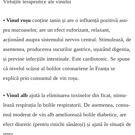
Virtuțile terapeutice ale vinului
•
Vinul roșu
conține tanin și are o influență pozitivă asu­
pra mucoaselor, are un efect eufo­rizant, relaxant,
acționând asupra sistemului nervos central. Sti­mulează, de
asemenea, produ­cerea sucurilor gastrice, ușurând digestia,
și previne infecțiile in­tes­tinale. Este cardiotonic. Se spu­ne
că nivelul scăzut al bolilor coronariene în Franța se
explică prin consumul de vin roșu.
• Vinul alb
ajută la elimi­na­rea toxinelor din ficat, stimu­
lea­ză respirația în bolile res­pi­­ratorii. De asemenea, con­su­
mul mo­­derat de vin alb ame­­lio­rează bolile dia­betice, are
efect diuretic (pen­tru rinichi sănă­toși) și ajută în situații de
stres.