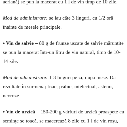
aeriană) se pun la ma­ce­rat cu 1 l de vin timp de 10 zile.
Mod de ad­­ministrare:
se iau câte 3 lin­guri, cu 1/2 oră
înainte de me­sele prin­cipale.
•
Vin de salvie
– 80 g de frun­ze us­cate de salvie mărun­ți­te
se pun la ma­ce­rat într-un litru de vin natural, timp de 10-
14 zile.
Mod de ad­ministrare:
1-3 lin­guri pe zi, după mese. Dă
rezul­tate în surmenaj fi­zic, psihic, in­te­lec­tual, astenii,
nevroze.
•
Vin de urzică
– 150-200 g vârfuri de urzică proaspete cu
se­min­țe se toacă, se macerează 8 zi­le cu 1 l de vin roșu,