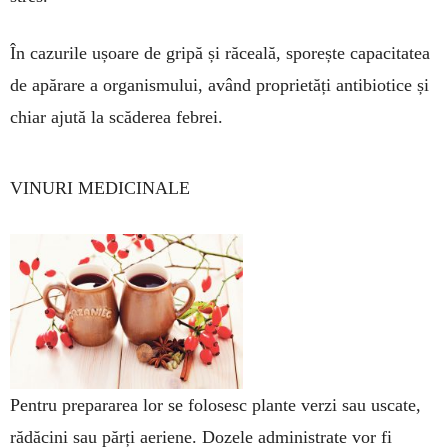
În cazurile ușoare de gri­pă și răceală, spo­rește capa­ci­ta­tea
de apărare a or­ga­nis­mului, având pro­prietăți an­tibiotice și
chiar ajută la scă­derea febrei.
VINURI MEDICINALE
Pentru prepararea lor se fo­losesc plante verzi sau uscate,
rădăcini sau părți aeriene. Dozele ad­minis­trate vor fi