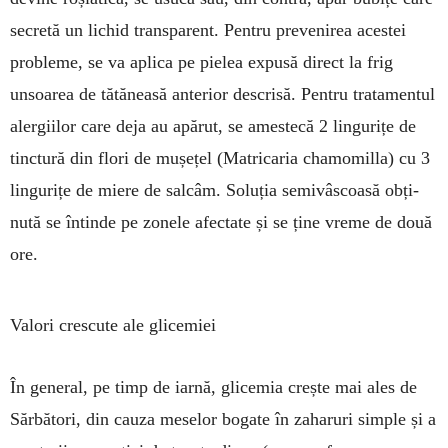
secretă un li­chid transparent. Pentru prevenirea aces­tei
probleme, se va aplica pe pie­lea expusă direct la frig
unsoarea de tă­tăneasă anterior descrisă. Pentru tratamentul
alergiilor care deja au apă­rut, se amestecă 2 lingurițe de
tinc­tură din flori de mușețel (Matricaria cha­momilla) cu 3
lingurițe de miere de salcâm. Soluția semivâscoasă obți­
nută se întinde pe zonele afectate și se ține vreme de două
ore.
Valori crescute ale glicemiei
În general, pe timp de iarnă, glicemia creș­te mai ales de
Sărbători, din cauza meselor bo­gate în zaharuri simple și a