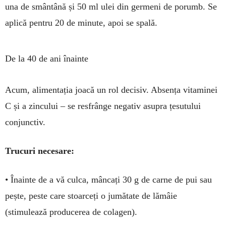
una de smân­tână și 50 ml ulei din germeni de porumb. Se
apli­că pen­tru 20 de mi­nute, apoi se spală.
De la 40 de ani înainte
Acum, alimenta­ția joa­că un rol decisiv. Absența vitaminei
C și a zincului – se resfrânge negativ asupra țe­su­tului
conjunctiv.
Trucuri necesare:
• Îna­in­te de a vă culca, mâncați 30 g de car­ne de pui sau
pește, peste care stoarceți o jumătate de lămâie
(stimulează pro­ducerea de colagen).