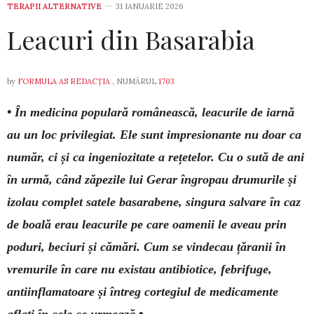
TERAPII ALTERNATIVE
31 IANUARIE 2026
Leacuri din Basarabia
by
FORMULA AS REDACȚIA
, NUMĂRUL
1703
• În medicina populară românească, leacurile de iarnă
au un loc privi­legiat. Ele sunt impresionante nu doar ca
număr, ci și ca ingeniozitate a rețetelor. Cu o sută de ani
în urmă, când zăpezile lui Gerar îngropau dru­mu­rile și
izo­lau complet satele basarabene, singura salvare în caz
de boală erau leacu­rile pe care oamenii le aveau prin
poduri, beciuri și că­mări. Cum se vin­decau țăranii în
vremurile în care nu existau antibiotice, febrifuge,
antiin­flamatoare și întreg cortegiul de medicamente