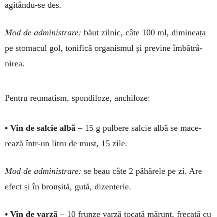
agitându-se des.
Mod de ad­ministrare:
băut zil­nic, câte 100 ml, dimineața
pe sto­macul gol, tonifică organis­mul și previne îm­bătrâ­
nirea.
Pentru reumatism, spondiloze, anchiloze:
• Vin de salcie albă
– 15 g pulbere salcie albă se mace­
rează într-un litru de must, 15 zile.
Mod de ad­ministrare:
se beau câte 2 păhărele pe zi. Are
efect și în bronșită, gută, dizen­terie.
• Vin de varză
– 10 frunze var­ză tocată mărunt, frecată cu