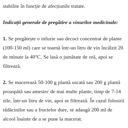
stabilite în funcție de afecțiunile tratate.
Indicații generale de pregătire a vinurilor medicinale:
1.
Se pregătește o infuzie sau decoct concentrat de plante
(100-150 ml) care se toarnă într-un lit­ru de vin încălzit 20
de minute la 40°C. Se lasă o jumătate de oră, apoi se
filtrează.
2.
Se macerează 50-100 g plantă uscată sau 200 g plantă
proaspătă sau amestec de mai multe plante, timp de 7-14
zile, într-un litru de vin, apoi se fil­trea­ză. În cazul folosirii
rădă­cinilor sau a fructelor dure, se adaugă 200 ml de
alcool înainte de a se pune la macerat.