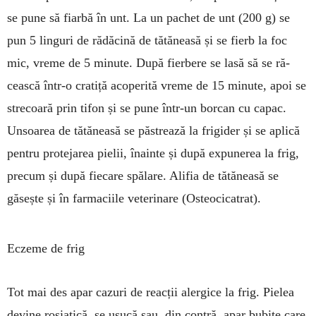
se pune să fiarbă în unt. La un pa­chet de unt (200 g) se
pun 5 linguri de rădă­cină de tătăneasă și se fierb la foc
mic, vreme de 5 minute. După fierbere se lasă să se ră­
cească într-o cratiță acoperită vreme de 15 mi­nute, apoi se
stre­coară prin tifon și se pune într-un borcan cu ca­pac.
Unsoa­rea de tătăneasă se păstrează la fri­gider și se aplică
pentru pro­tejarea pielii, înainte și după ex­punerea la frig,
precum și du­pă fie­care spălare. Alifia de tă­tă­neasă se
găsește și în farmaciile ve­terinare (Osteocicatrat).
Eczeme de frig
Tot mai des apar cazuri de re­acții alergice la frig. Pielea
de­vi­ne roșiatică, se usucă sau, din contră, apar bubițe care