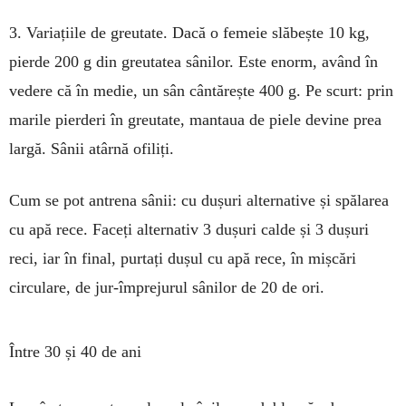
3. Variațiile de gre­u­tate. Dacă o fe­meie slăbește 10 kg,
pier­de 200 g din greu­tatea sânilor. Este enorm, având în
vedere că în medie, un sân cân­tărește 400 g. Pe scurt: prin
ma­rile pierderi în greu­tate, mantaua de piele devine prea
largă. Sâ­nii atârnă ofiliți.
Cum se pot antrena sânii: cu du­șuri al­ter­native și spă­la­rea
cu apă rece. Faceți alternativ 3 dușuri calde și 3 dușuri
reci, iar în fi­nal, purtați dușul cu apă rece, în mișcări
circulare, de jur-îm­prejurul sânilor de 20 de ori.
Între 30 și 40 de ani