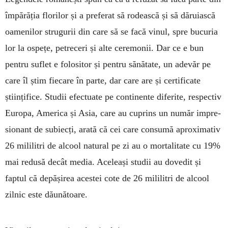
împărăția florilor și a preferat să rodească și să dă­ru­iască
oamenilor stru­gurii din care să se facă vinul, spre bucu­ria
lor la ospețe, petre­ceri și alte ceremonii. Dar ce e bun
pentru suflet e folositor și pen­tru sănă­tate, un adevăr pe
care îl știm fiecare în parte, dar care are și certificate
științifice. Studii efectuate pe continente dife­rite, respectiv
Europa, Ame­rica și Asia, care au cuprins un număr impre­
sio­nant de subiecți, arată că cei care consumă apro­­ximativ
26 mili­litri de alcool natural pe zi au o mortalitate cu 19%
mai redusă decât me­dia. Aceleași studii au dovedit și
faptul că de­pășirea aces­tei cote de 26 mililitri de alcool
zilnic este dău­nătoare.