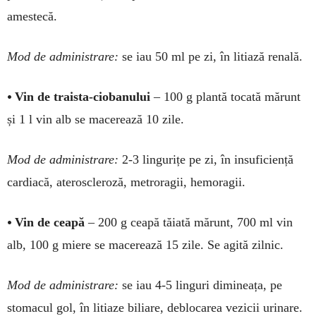
amestecă.
Mod de administrare:
se iau 50 ml pe zi, în litiază renală.
•
Vin de traista-cio­banului
– 100 g plan­tă to­cată mărunt
și 1 l vin alb se ma­ce­rează 10 zile.
Mod de administra­re:
2-3 lin­­­gurițe pe zi, în insuficiență
car­­dia­că, atero­scle­roză, metro­ragii, hemoragii.
•
Vin de ceapă
– 200 g cea­pă tăiată mărunt, 700 ml vin
alb, 100 g miere se ma­cerează 15 zile. Se agi­tă zilnic.
Mod de administrare:
se iau 4-5 linguri dimi­neața, pe
stoma­cul gol, în li­tia­ze bi­liare, de­blo­carea vezicii urinare.