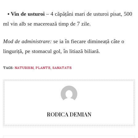
•
Vin de us­turoi
– 4 căpă­țâni mari de usturoi pisat, 500
ml vin alb se mace­rează timp de 7 zile.
Mod de administrare:
se ia în fie­ca­re dimineață câte o
lingu­riță, pe sto­ma­cul gol, în litiază biliară.
TAGS:
NATURISM
,
PLANTE
,
SANATATE
RODICA DEMIAN