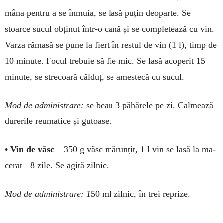
mâna pentru a se înmuia, se lasă puțin deo­parte. Se
stoarce sucul obținut într-o cană și se comple­tea­ză cu vin.
Varza răma­să se pune la fiert în restul de vin (1 l), timp de
10 minute. Fo­cul tre­buie să fie mic. Se lasă aco­perit 15
mi­nute, se strecoară căl­duț, se a­mes­tecă cu sucul.
Mod de ad­ministrare:
se beau 3 păhărele pe zi. Calmează
du­rerile reumatice și gutoase.
• Vin de vâsc
– 350 g vâsc mărunțit, 1 l vin se lasă la ma­
ce­rat 8 zi­le. Se agită zil­nic.
Mod de ad­ministrare: 1
50 ml zilnic, în trei reprize.