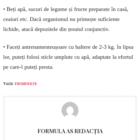
• Beți apă, sucuri de legume și fructe pre­pa­rate în casă,
ceaiuri etc. Dacă or­ga­nismul nu primește sufi­ciente
lichide, atacă depo­zi­tele din țesutul conjunctiv.
• Faceți an­tre­na­men­te­ușoare cu hal­tere de 2-3 kg. în lip­sa
lor, puteți folosi sti­cle um­plute cu apă, a­dap­­­tate la efor­tul
pe care-l pu­teți presta.
TAGS:
FRUMUSEȚE
FORMULA AS REDACȚIA