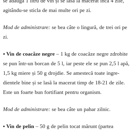
se adaugă 1 li­tru de vin și se lasă la macerat încă 4 zile,
agi­tându-se sticla de mai multe ori pe zi.
Mod de ad­ministrare:
se bea câte o lin­gu­ră, de trei ori pe
zi.
•
Vin de coa­­căze negre
– 1 kg de coa­că­ze negre zdro­bite
se pun într-un borcan de 5 l, iar peste ele se pun 2,5 l apă,
1,5 kg miere și 50 g drojdie. Se a­mes­tecă toa­te in­gre­
dientele bine și se lasă la ma­cerat timp de 18-21 de zile.
Este un foarte bun forti­fiant pen­tru orga­nism.
Mod de administrare:
se bea câte un pahar zilnic.
• Vin de pelin
– 50 g de pe­lin tocat mărunt (par­tea