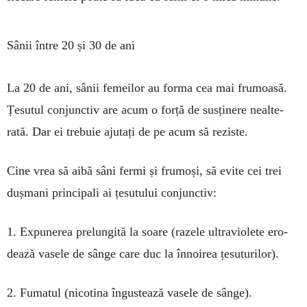
Sânii între 20 și 30 de ani
La 20 de ani, sânii femeilor au for­ma cea mai frumoasă.
Țesutul con­junc­tiv are acum o forță de susți­nere nealte­
rată. Dar ei trebuie ajutați de pe acum să reziste.
Cine vrea să aibă sâni fermi și fru­moși, să evite cei trei
dușmani princi­pali ai țesutului conjunctiv:
1. Expunerea pre­lun­gită la soare (ra­zele ultraviolete ero­­
dea­ză vasele de sân­ge care duc la în­noi­rea țesutu­rilor).
2. Fumatul (nico­ti­na îngustează vasele de sânge).