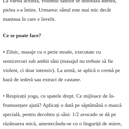
La vârsta aceasta, volumul sânilor se dublează adesea,
pielea s-a în­tins. Urmarea: sânul este mai mic decât
mantaua în care e în­velit.
Ce se poate face?
•
Zilnic, masaje cu o perie moa­­le, exe­cutate cu
semicercuri sub ambii sâni (masajul nu trebuie să fie
violent, ci doar intensiv). La urmă, se aplică o cre­mă pe
bază de iederă sau extract de castane.
• Res­pirații yoga, cu spatele drept. Ce mijloace de în­
frumusețare ajută? Apli­cați o dată pe săp­tă­mână o mască
specială, pentru decolteu și sâni: 1/2 avocado se dă pe
răză­toa­­rea mică, ames­tecându-se cu o lin­guriță de miere,