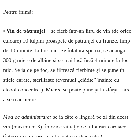
Pentru inimă:
• Vin de pătrunjel
– se fierb într-un litru de vin (de orice
culoare) 10 tulpini proaspete de pătrunjel cu frunze, timp
de 10 minute, la foc mic. Se înlătu­ră spu­ma, se adaugă
300 g miere de albine și se mai lasă încă 4 mi­nute la foc
mic. Se ia de pe foc, se filtrează fier­binte și se pune în
sticle curate, ste­rili­zate (even­tual „clă­tite” înainte cu
alcool concentrat). Mie­rea se poate pune și la sfârșit, fără
a se mai fierbe.
Mod de ad­ministrare:
se ia câte o lin­gură pe zi din acest
vin (maximum 3), în orice situație de tulburări cardiace
(înțepături, du­­reri, insuficiență cardiacă etc.).