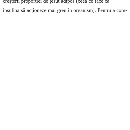
creșterii proporției de țesut adipos (ceea ce face ca
insulina să ac­ționeze mai greu în organism). Pentru a com­
bate această problemă, se combină în pro­por­ții egale
pulberea obținută prin măcinarea cu râșnița electrică de
cafea a trei plante: frunze de afin (Vacci­nium myr­tillus),
frun­ze de dud (Morus ni­gra), rădăcină de păpădie (Tara­xa­
cum offi­ci­nale). Din a­cest a­mestec de pul­beri se ia câte o
linguriță de 3-4 ori pe zi, la două ore du­pă ma­să.
Leacuri țărănești din Tighina
• În gripă și răceală – se fac frecții cu o mănușă de lână
îmbibată bine în oțet de mere. Bolnavul să stea apoi
culcat, bine acoperit, iar la picioare să i se pună săculețe