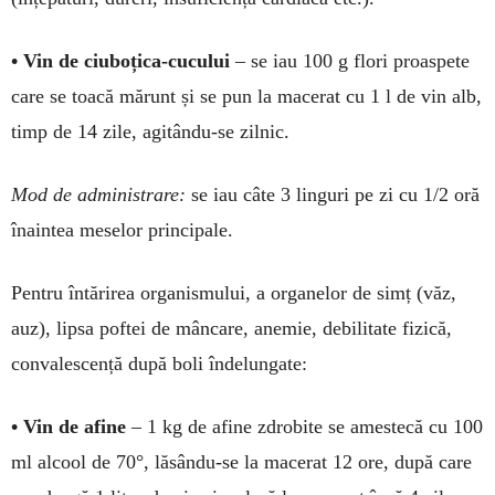
• Vin de ciuboțica-cu­cu­lui
– se iau 100 g flori proas­pete
care se toacă mă­runt și se pun la ma­cerat cu 1 l de vin alb,
timp de 14 zile, agitân­du-se zil­nic.
Mod de ad­ministrare:
se iau câte 3 linguri pe zi cu 1/2 oră
îna­intea meselor principale.
Pentru întărirea organismului, a organelor de simț (văz,
auz), lipsa poftei de mâncare, anemie, debilitate fizică,
convalescență după boli îndelungate:
• Vin de afine
– 1 kg de afine zdrobite se amestecă cu 100
ml alcool de 70°, lăsându-se la ma­cerat 12 ore, după care