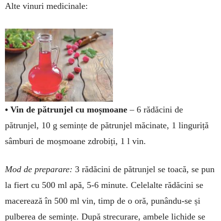
Alte vinuri medicinale:
• Vin de pătrunjel cu moș­moa­ne
– 6 rădăcini de
pătrunjel, 10 g semințe de pătrunjel măci­nate, 1 linguriță
sâmburi de moș­moane zdrobiți, 1 l vin.
Mod de preparare:
3 rădăcini de pătrunjel se toacă, se pun
la fiert cu 500 ml apă, 5-6 minute. Ce­lelalte rădăcini se
macerează în 500 ml vin, timp de o oră, pu­nându-se și
pulberea de semințe. După strecurare, ambele lichide se