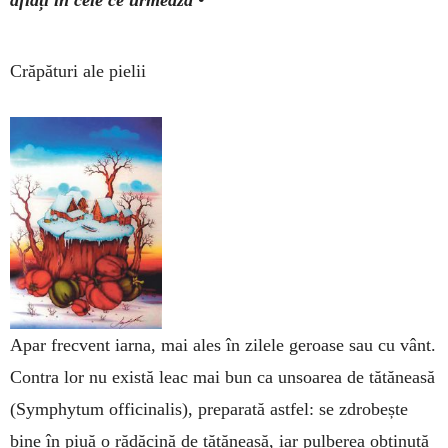
aflați în cele ce urmează •
Crăpături ale pielii
Apar frecvent iarna, mai ales în zilele ge­roase sau cu vânt.
Contra lor nu există leac mai bun ca unsoarea de tătăneasă
(Symphy­tum officinalis), preparată astfel: se zdrobește
bine în piuă o rădăcină de tătăneasă, iar pulbe­rea obținută