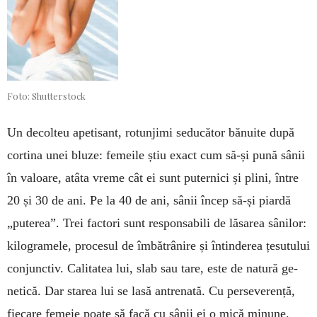
Foto: Shutterstock
Un decolteu apetisant, ro­tun­jimi seducător bănuite după
cortina unei bluze: femeile știu exact cum să-și pună sânii
în valoare, atâta vreme cât ei sunt puternici și plini, între
20 și 30 de ani. Pe la 40 de ani, sâ­nii încep să-și piardă
„pu­terea”. Trei factori sunt responsabili de lăsa­rea sânilor:
kilogramele, pro­cesul de îm­bătrânire și întin­de­rea țesu­tului
conjunctiv. Calitatea lui, slab sau tare, este de na­tură ge­
netică. Dar starea lui se lasă an­tre­nată. Cu perseve­rență,
fie­care femeie poa­te să facă cu sânii ei o mică mi­nune.