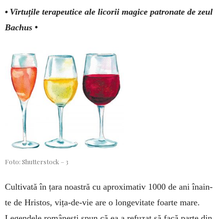
•
Virtuțile terapeutice ale licorii magice patronate de zeul
Bachus •
Foto: Shutterstock – 3
Cultivată în țara noas­tră cu aproximativ 1000 de ani îna­in­
te de Hristos, vița-de-vie are o longe­vitate foarte mare.
Le­gen­dele ro­mânești spun că ea a refu­zat să facă parte din