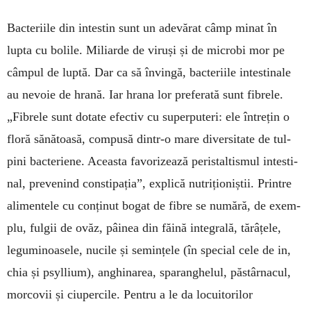
Bacteriile din intestin sunt un ade­vărat câmp minat în
lupta cu bo­lile. Miliarde de viruși și de mi­crobi mor pe
câmpul de luptă. Dar ca să învingă, bacteriile intestinale
au ne­voie de hrană. Iar hrana lor pre­fe­rată sunt fibrele.
„Fibrele sunt dotate efectiv cu superpu­teri: ele în­trețin o
floră sănă­toasă, com­­pusă dintr-o ma­re di­ver­sitate de tul­
pini bacte­rie­ne. Aceasta fa­­vori­zează peri­stal­tis­mul intes­ti­
nal, pre­ve­nind con­sti­pația”, explică nu­tri­ționiș­tii. Prin­tre
alimen­tele cu con­ținut bogat de fibre se numără, de exem­
plu, fulgii de ovăz, pâinea din făină inte­gra­lă, tă­râțele,
legu­minoasele, nucile și se­mințele (în special cele de in,
chia și psyllium), anghinarea, spa­ranghelul, păstâr­nacul,
mor­covii și ciupercile. Pentru a le da lo­cuitorilor