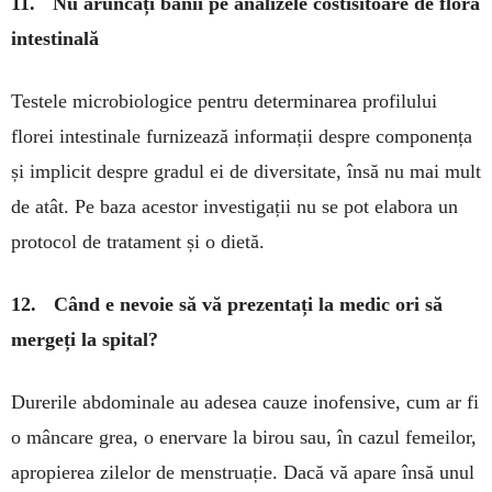
11. Nu aruncați banii pe analizele costisitoare de floră
intestinală
Testele microbiologice pentru deter­minarea profilului
florei in­tes­tinale furnizează informații des­pre componența
și implicit despre gradul ei de diversitate, însă nu mai mult
de atât. Pe baza acestor investigații nu se pot elabora un
protocol de trata­ment și o dietă.
12. Când e nevoie să vă prezentați la medic ori să
mergeți la spital?
Durerile abdominale au adesea cauze ino­fensive, cum ar fi
o mân­care grea, o enervare la birou sau, în cazul femeilor,
apropierea zilelor de menstruație. Dacă vă apare însă unul