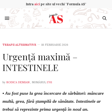
Intra
aici
pe site ul vechi "Formula AS"
TERAPII ALTERNATIVE
18 FEBRUARIE 2026
Urgență maximă –
INTESTINELE
by
RODICA DEMIAN
, NUMĂRUL
1701
•
Au fost puse la grea încercare de sărbători: mâncare
mul­tă, grea, fără ștampilă de sănătate. Intestinele ar
trebui să reprezinte prima urgență în noul an.