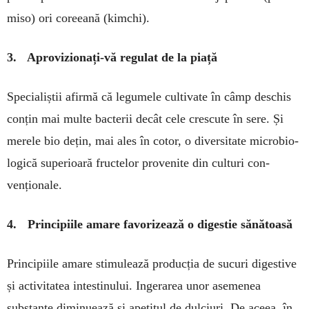
miso) ori co­reeană (kimchi).
3. Aprovizionați-vă regulat de la piață
Specialiștii afirmă că le­gumele cultivate în câmp deschis
con­țin mai multe bac­terii decât cele cres­cute în sere. Și
merele bio dețin, mai ales în cotor, o diversitate mi­crobio­
logică superioară fruc­telor pro­venite din culturi con­
venționale.
4. Principiile amare favorizează o digestie sănătoasă
Principiile amare stimulează pro­ducția de sucuri digestive
și ac­tivitatea intestinului. Ingerarea unor asemenea
substanțe diminu­ea­ză și apetitul de dulciuri. De aceea, în