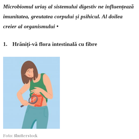
Microbiomul uriaș al sis­temului digestiv ne influențează
imunitatea, greu­tatea corpului și psihicul. Al doilea
creier al orga­nismului •
1. Hrăniți-vă flora intestinală cu fibre
Foto: Shutterstock