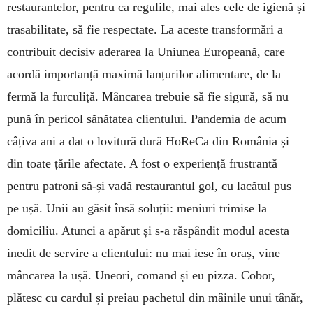
restaurantelor, pentru ca regulile, mai ales cele de igienă și
trasabilitate, să fie respectate. La aceste transformări a
contribuit decisiv aderarea la Uniunea Europeană, care
acordă importanță maximă lanțurilor alimentare, de la
fermă la furculiță. Mâncarea trebuie să fie sigură, să nu
pună în pericol sănătatea clientului. Pandemia de acum
câțiva ani a dat o lovitură dură HoReCa din România și
din toate țările afectate. A fost o experiență frustrantă
pentru patroni să-și vadă restaurantul gol, cu lacătul pus
pe ușă. Unii au găsit însă soluții: meniuri trimise la
domiciliu. Atunci a apărut și s-a răspândit modul acesta
inedit de servire a clientului: nu mai iese în oraș, vine
mâncarea la ușă. Uneori, comand și eu pizza. Cobor,
plătesc cu cardul și preiau pachetul din mâinile unui tânăr,