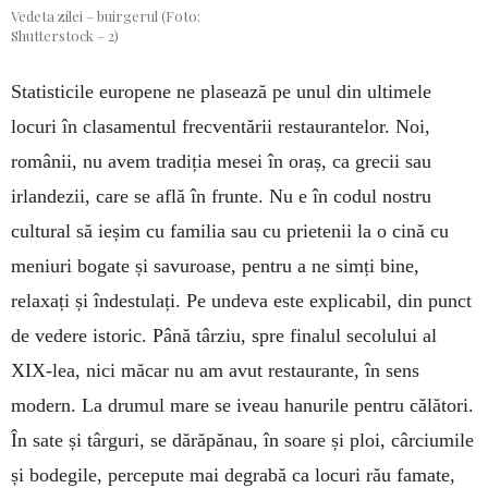
Vedeta zilei – buirgerul (Foto:
Shutterstock – 2)
Statisticile europene ne plasează pe unul din ultimele
locuri în clasamentul frecventării restaurantelor. Noi,
românii, nu avem tradiția mesei în oraș, ca grecii sau
irlandezii, care se află în frunte. Nu e în codul nostru
cultural să ieșim cu familia sau cu prietenii la o cină cu
meniuri bogate și savuroase, pentru a ne simți bine,
relaxați și îndestulați. Pe undeva este explicabil, din punct
de vedere istoric. Până târziu, spre finalul secolului al
XIX-lea, nici măcar nu am avut restaurante, în sens
modern. La drumul mare se iveau hanurile pentru călători.
În sate și târguri, se dărăpănau, în soare și ploi, cârciumile
și bodegile, percepute mai degrabă ca locuri rău famate,