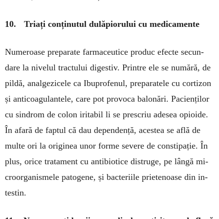
10. Triați conținutul dulăpiorului cu medicamente
Numeroase pre­pa­­rate farma­ceu­tice pro­duc efecte se­cun­
dare la nivelul trac­tului digestiv. Printre ele se numără, de
pil­dă, a­nal­gezicele ca Ibu­­pro­fenul, prepa­rate­le cu cor­tizon
și anticoagu­lan­tele, care pot provoca balonări. Pa­cienților
cu sindrom de colon irita­bil li se pre­scriu adesea opioi­de.
În afa­ră de faptul că dau depen­dență, acestea se află de
multe ori la ori­ginea unor forme se­vere de con­stipație. În
plus, orice tra­tament cu anti­bio­tice dis­tru­ge, pe lân­gă mi­
croor­ga­nismele pato­gene, și bac­te­riile prietenoase din in­
tes­tin.