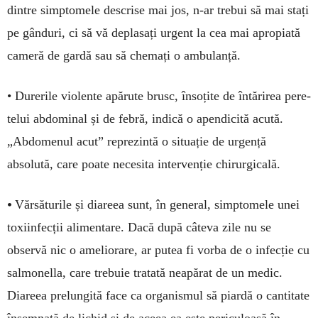
dintre simp­tomele descrise mai jos, n-ar trebui să mai stați
pe gân­duri, ci să vă deplasați urgent la cea mai apro­piată
cameră de gardă sau să chemați o ambu­lanță.
• Durerile violente apă­rute brusc, însoțite de întărirea pere­
telui abdo­minal și de febră, indică o apendicită acută.
„Abdomenul acut” re­prezintă o situație de urgență
absolută, care poate necesita inter­ven­ție chirurgi­cală.
•
Vărsăturile și diareea sunt, în ge­ne­ral, simptomele unei
toxiinfecții alimentare. Dacă după câteva zile nu se
observă nic o ameliorare, ar putea fi vorba de o infecție cu
sal­monella, care trebuie tratată nea­părat de un medic.
Diareea pre­lungită face ca or­ganismul să piar­dă o cantitate
în­semnată de lichid și de aceea ea este periculoasă în