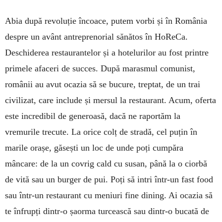
Abia după revoluție încoace, putem vorbi și în România
despre un avânt antreprenorial sănătos în HoReCa.
Deschiderea restaurantelor și a hotelurilor au fost printre
primele afaceri de succes. După marasmul comunist,
românii au avut ocazia să se bucure, treptat, de un trai
civilizat, care include și mersul la restaurant. Acum, oferta
este incredibil de generoasă, dacă ne raportăm la
vremurile trecute. La orice colț de stradă, cel puțin în
marile orașe, găsești un loc de unde poți cumpăra
mâncare: de la un covrig cald cu susan, până la o ciorbă
de vită sau un burger de pui. Poți să intri într-un fast food
sau într-un restaurant cu meniuri fine dining. Ai ocazia să
te înfrupți dintr-o șaorma turcească sau dintr-o bucată de