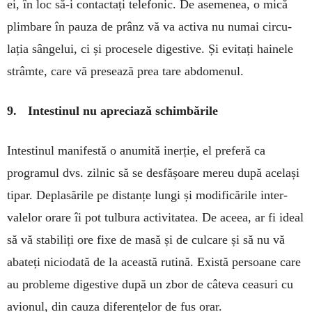
ei, în loc să-i contactați tele­fonic. De ase­me­nea, o mică
plim­bare în pauza de prânz vă va activa nu numai circu­
lația sângelui, ci și pro­cesele diges­tive. Și evitați hai­nele
strâm­te, care vă presează prea tare abdome­nul.
9. Intestinul nu apreciază schimbările
Intestinul manifestă o anumită inerție, el preferă ca
programul dvs. zilnic să se desfășoare mereu după același
tipar. Deplasările pe distanțe lungi și modificările inter­
valelor orare îi pot tulbura acti­vitatea. De aceea, ar fi ideal
să vă stabiliți ore fixe de masă și de cul­care și să nu vă
abateți nicio­dată de la această rutină. Există per­soane care
au probleme diges­tive după un zbor de câteva cea­suri cu
avionul, din cauza dife­ren­țelor de fus orar.