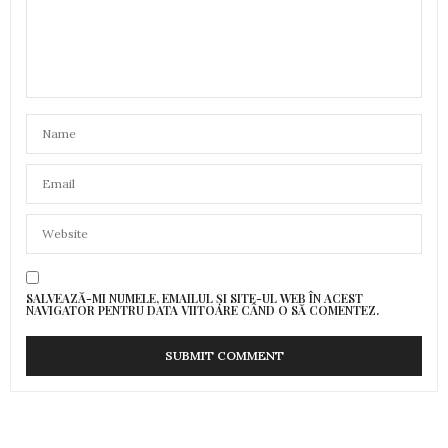
SALVEAZĂ-MI NUMELE, EMAILUL ȘI SITE-UL WEB ÎN ACEST
NAVIGATOR PENTRU DATA VIITOARE CÂND O SĂ COMENTEZ.