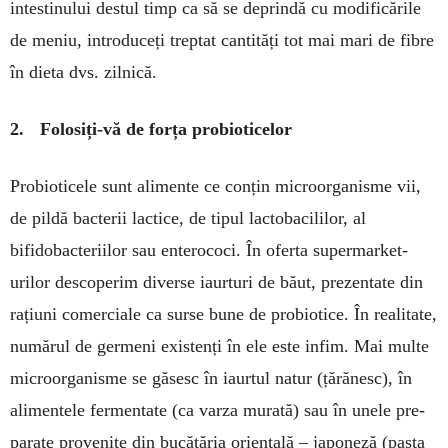
intestinului des­tul timp ca să se deprindă cu mo­dificările
de meniu, introduceți trep­tat canti­tăți tot mai mari de fibre
în dieta dvs. zilnică.
2. Folosiți-vă de forța probioticelor
Probioticele sunt alimente ce con­țin microor­ganisme vii,
de pil­dă bacterii lactice, de tipul lacto­ba­ci­lilor, al
bifidobacte­riilor sau ente­rococi. În oferta super­mar­ket-
urilor descoperim diverse iaur­turi de băut, prezentate din
rațiuni comerciale ca surse bune de pro­biotice. În realitate,
numărul de germeni existenți în ele este infim. Mai multe
microorga­nis­me se gă­sesc în iaurtul natur (țără­nesc), în
alimentele fermentate (ca varza murată) sau în unele pre­
parate provenite din bucătăria orientală – japoneză (pasta