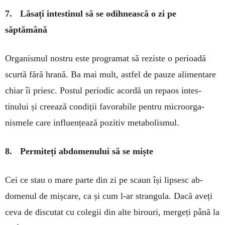
7. Lăsați intestinul să se odihnească o zi pe
săptămână
Organismul nostru este pro­gra­mat să reziste o perioadă
scurtă fără hrană. Ba mai mult, astfel de pauze alimentare
chiar îi priesc. Postul periodic a­cordă un repaos intes­
tinului și creează condiții favorabile pen­tru mi­croorga­
nismele care in­fluențează po­­zitiv meta­bo­lismul.
8. Permiteți abdomenului să se miște
Cei ce stau o mare parte din zi pe sca­un își lipsesc ab­
domenul de miș­care, ca și cum l-ar stran­gula. Dacă aveți
ceva de discutat cu co­legii din alte birouri, mergeți până la