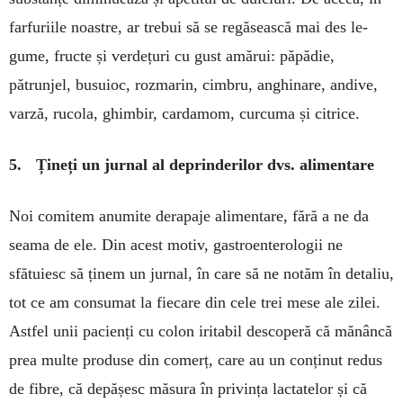
farfuriile noastre, ar tre­bui să se regăsească mai des le­
gume, fructe și verdețuri cu gust amărui: păpădie,
pătrunjel, busu­ioc, roz­marin, cimbru, anghinare, andive,
varză, rucola, ghimbir, car­damom, curcuma și citrice.
5. Țineți un jurnal al deprinderilor dvs. alimentare
Noi comitem anumite derapaje alimentare, fără a ne da
seama de ele. Din acest motiv, gastroente­rologii ne
sfătuiesc să ținem un jur­nal, în care să ne notăm în deta­liu,
tot ce am consumat la fiecare din cele trei mese ale zilei.
Astfel unii pacienți cu colon iritabil des­co­peră că mănâncă
prea multe pro­duse din comerț, care au un con­ținut redus
de fibre, că depă­șesc măsura în privința lactatelor și că