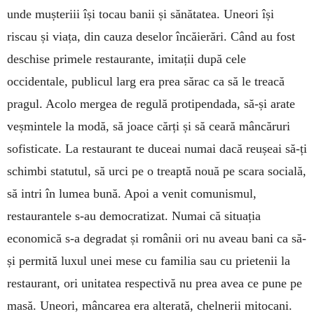
unde mușteriii își tocau banii și sănătatea. Uneori își
riscau și viața, din cauza deselor încăierări. Când au fost
deschise primele restaurante, imitații după cele
occidentale, publicul larg era prea sărac ca să le treacă
pragul. Acolo mergea de regulă protipendada, să-și arate
veșmintele la modă, să joace cărți și să ceară mâncăruri
sofisticate. La restaurant te duceai numai dacă reușeai să-ți
schimbi statutul, să urci pe o treaptă nouă pe scara socială,
să intri în lumea bună. Apoi a venit comunismul,
restaurantele s-au democratizat. Numai că situația
economică s-a degradat și românii ori nu aveau bani ca să-
și permită luxul unei mese cu familia sau cu prietenii la
restaurant, ori unitatea respectivă nu prea avea ce pune pe
masă. Uneori, mâncarea era alterată, chelnerii mitocani.