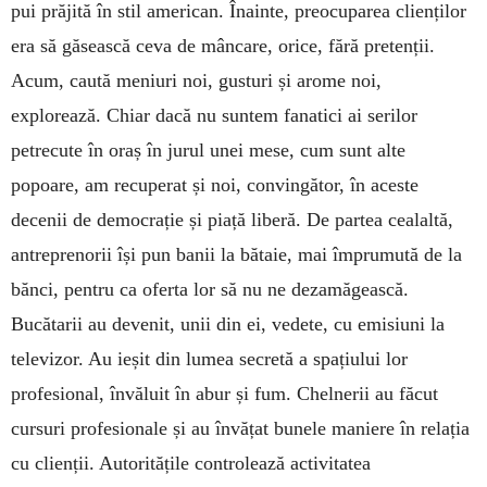
pui prăjită în stil american. Înainte, preocuparea clienților
era să găsească ceva de mâncare, orice, fără pretenții.
Acum, caută meniuri noi, gusturi și arome noi,
explorează. Chiar dacă nu suntem fanatici ai serilor
petrecute în oraș în jurul unei mese, cum sunt alte
popoare, am recuperat și noi, convingător, în aceste
decenii de democrație și piață liberă. De partea cealaltă,
antreprenorii își pun banii la bătaie, mai împrumută de la
bănci, pentru ca oferta lor să nu ne dezamăgească.
Bucătarii au devenit, unii din ei, vedete, cu emisiuni la
televizor. Au ieșit din lumea secretă a spațiului lor
profesional, învăluit în abur și fum. Chelnerii au făcut
cursuri profesionale și au învățat bunele maniere în relația
cu clienții. Autoritățile controlează activitatea