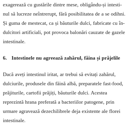
exa­gerează cu gus­tă­rile dintre me­se, obligân­du-și intesti­
nul să lu­creze neîn­tre­rupt, fără po­sibi­litatea de a se odihni.
Și gu­ma de mes­­tecat, ca și bău­turile dulci, fabri­ca­te cu în­
dul­ci­tori arti­ficiali, pot provo­ca balo­nări cau­zate de gazele
intes­tinale.
6. Intestinele nu agreează zahărul, făina și prăjelile
Dacă aveți intestinul iritat, ar tre­bui să evitați zahărul,
dulciurile, pro­dusele din făină albă, prepara­tele fast-food,
prăjiturile, cartofii prăjiți, băuturile dulci. Acestea
reprezintă hrana preferată a bacte­riilor pato­gene, prin
urmare agra­vează dezechi­librele deja existente ale florei
intestinale.