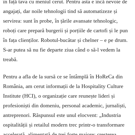
în față tava cu meniul cerut. Pentru asta e încă nevoie de
angajați, dar noile tehnologii tind să automatizeze și
servirea: sunt în probe, în țările avansate tehnologic,
roboți care prepară burgerii și porțiile de cartofi și le pun
în fața clienților. Robotul-bucătar și chelner – e pe drum.
S-ar putea să nu fie departe ziua când o să-l vedem la
treabă.
Pentru a afla de la sursă ce se întâmplă în HoReCa din
România, am cerut informații de la Hospitality Culture
Institute (HCI), o organizație care reunește lideri și
profesioniști din domeniu, personal academic, jurnaliști,
antreprenori. Răspunsul este unul elocvent: „Industria
ospitalității și retailul modern trec printr-o transformare
accelerată, alimentată de trei forțe majore: creșterea