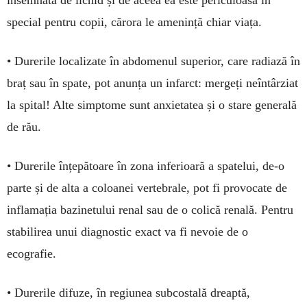
special pentru copii, cărora le amenință chiar viața.
• Durerile localizate în abdo­menul superior, care radiază în
braț sau în spate, pot anunța un infarct: mergeți neîntârziat
la spi­tal! Alte simptome sunt anxietatea și o stare generală
de rău.
• Durerile înțepătoare în zona inferioară a spatelui, de-o
parte și de alta a coloanei vertebrale, pot fi provocate de
inflamația bazine­tului renal sau de o colică renală. Pentru
stabilirea unui diagnostic exact va fi nevoie de o
ecografie.
• Durerile difuze, în regiunea sub­costală dreap­tă,