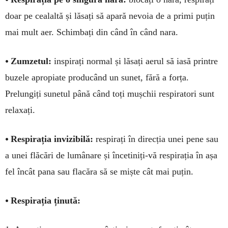
doar pe cealaltă și lăsați să apară nevoia de a primi pu­țin
mai mult aer. Schimbați din când în când nara.
•
Zumzetul:
inspirați normal și lăsați aerul să iasă printre
buzele apropiate producând un sunet, fără a forța.
Prelungiți sunetul până când toți mușchii respiratori sunt
relaxați.
•
Respirația invizibilă:
respirați în direcția unei pene sau
a unei flăcări de lumânare și înce­tiniți-vă respirația în așa
fel încât pana sau flacăra să se miște cât mai puțin.
•
Respirația ținută: