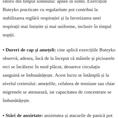
ratorii din timpul somnu­lui: apnee în somn. Exercițiile
Buteyko practicate cu regularitate pot contribui la
stabilizarea reglării respirației și la favorizarea unei
respirații mai liniș­tite și mai uniforme, inclusiv în timpul
nopții.
• Dureri de cap și amețeli:
cine aplică exer­cițiile Buteyko
observă, adesea, încă de la în­ceput că mâinile și picioarele
reci se încălzesc în mod plăcut, deoarece circulația
sanguină se îmbu­nătă­țește. Acest lucru se întâmplă și la
nivelul creie­ru­lui: amețelile, cefaleea de tensiune sau chiar
mi­gre­­nele se atenuează, iar capacitatea de concentrare se
îmbunătățește.
• Stări de anxietate:
anxietatea și atacurile de panică pot