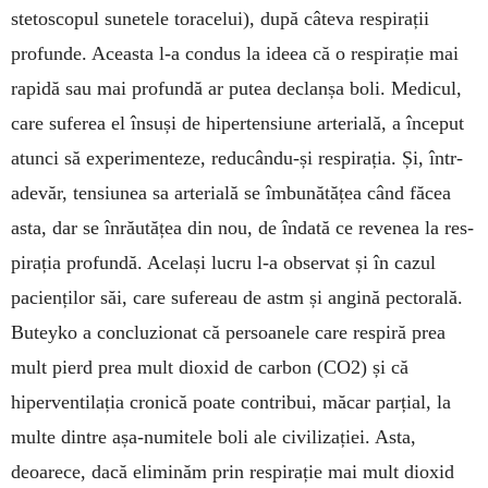
stetoscopul sunetele toracelui), după câteva respi­rații
profunde. Aceasta l-a con­dus la ideea că o respirație mai
rapidă sau mai profundă ar putea de­clanșa boli. Me­dicul,
care suferea el însuși de hiper­ten­siune arterială, a început
atunci să experi­menteze, redu­cân­du-și respirația. Și, într-
adevăr, ten­siunea sa arterială se îmbu­nătățea când făcea
asta, dar se înrăutățea din nou, de în­dată ce revenea la res­
pirația profundă. Ace­lași lucru l-a observat și în cazul
pacienților săi, care su­fereau de astm și an­gină pectorală.
Buteyko a con­cluzionat că per­soa­nele care res­piră prea
mult pierd prea mult dioxid de carbon (CO2) și că
hiperventilația cro­nică poate contribui, măcar parțial, la
multe dintre așa-numi­tele boli ale civilizației. Asta,
deoarece, dacă elimi­năm prin respirație mai mult dioxid