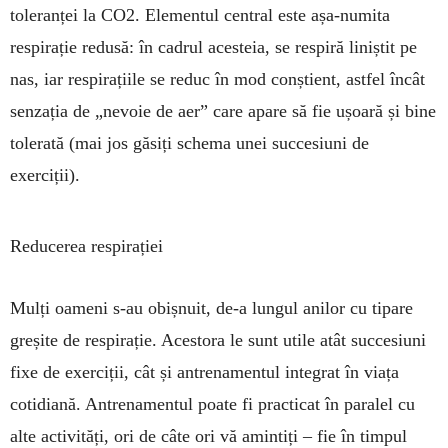
toleranței la CO2. Elementul central este așa-numita
respirație redusă: în cadrul acesteia, se respiră liniștit pe
nas, iar respi­rațiile se reduc în mod conștient, astfel încât
sen­zația de „nevoie de aer” care apare să fie ușoară și bine
tolerată (mai jos găsiți schema unei suc­cesiuni de
exerciții).
Reducerea respirației
Mulți oameni s-au obișnuit, de-a lungul anilor cu tipare
greșite de respirație. Acestora le sunt utile atât succesiuni
fixe de exerciții, cât și antre­namentul integrat în viața
cotidiană. Antrenamen­tul poate fi practicat în paralel cu
alte activități, ori de câte ori vă amintiți – fie în timpul