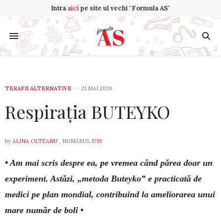
Intra
aici
pe site ul vechi "Formula AS"
TERAPII ALTERNATIVE
21 MAI 2026
Respirația BUTEYKO
by
ALINA OLTEANU
, NUMĂRUL
1719
• Am mai scris despre ea, pe vremea când părea doar un
experiment. Astăzi, „metoda Bu­teyko” e practicată de
medici pe plan mon­dial, contribuind la ameliorarea unui
mare număr de boli •