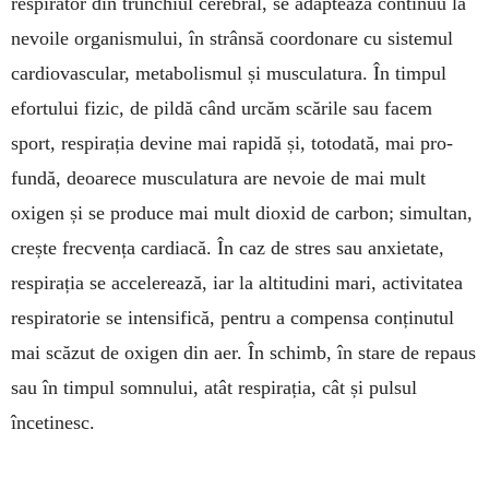
respi­rator din trunchiul cerebral, se adap­tează con­tinuu la
nevoile or­ganismului, în strân­să coordo­nare cu sistemul
cardio­vas­cular, metabolismul și musculatura. În timpul
efortului fizic, de pildă când ur­căm scările sau facem
sport, respirația devine mai ra­pidă și, totodată, mai pro­
fundă, deoarece muscu­latura are nevoie de mai mult
oxigen și se pro­duce mai mult dioxid de carbon; simultan,
crește frec­vența cardia­că. În caz de stres sau anxietate,
res­pirația se accele­rează, iar la al­titu­dini mari, acti­vitatea
respi­ratorie se in­tensifică, pentru a com­pensa conținutul
mai scăzut de oxigen din aer. În schimb, în stare de repaus
sau în timpul somnului, atât respirația, cât și pulsul
încetinesc.