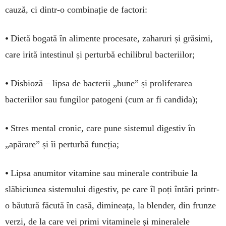
cauză, ci dintr-o combinație de factori:
•
Dietă bogată în alimente procesate, zaharuri și grăsimi,
care irită intestinul și perturbă echilibrul bacteriilor;
•
Disbioză – lipsa de bacterii „bune” și proliferarea
bacteriilor sau fungilor patogeni (cum ar fi candida);
•
Stres mental cronic, care pune sistemul digestiv în
„apărare” și îi perturbă funcția;
•
Lipsa anumitor vitamine sau minerale contribuie la
slăbiciunea sistemului digestiv, pe care îl poți întări printr-
o băutură făcută în casă, dimineața, la blender, din frunze
verzi, de la care vei primi vitaminele și mineralele