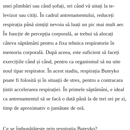
unei plim­bări sau când șofați, ori când vă uitați la te­
levizor sau citiți. În cadrul antrenamentului, re­duceți
respirația până simțiți nevoia să luați un pic mai mult aer.
În funcție de percepția corporală, ar trebui să alocați
câteva săptămâni pentru a fixa tehnica respiratorie în
memoria corporală. După aceea, este suficient să faceți
exercițiile când și când, pentru ca organismul să nu uite
noul tipar respirator. În acest stadiu, respirația Buteyko
poa­te fi folosită și în situații de stres, pentru a con­tracara
țintit accelerarea respi­rației. În primele săptămâni, e ideal
ca antre­na­men­tul să se facă o dată până la de trei ori pe zi,
timp de aproximativ o jumătate de oră.
Ce se îmbunătățește prin respirația Buteyko?