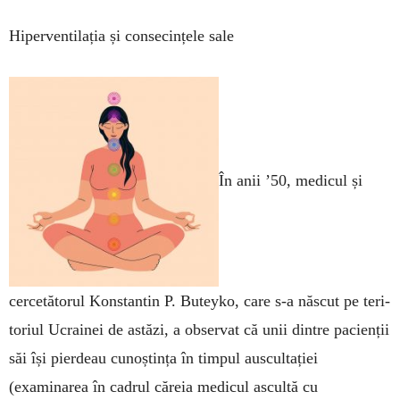
Hiperventilația și consecințele sale
În anii ’50, medicul și
cer­ce­tătorul Konstantin P. Bu­teyko, care s-a născut pe teri­
toriul Ucrainei de astăzi, a observat că unii dintre pacien­ții
săi își pierdeau cunoștința în tim­pul auscultației
(examinarea în cadrul căreia medicul ascultă cu