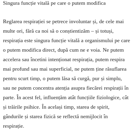
Singura funcție vitală pe care o putem modifica
Reglarea respirației se petrece involuntar și, de cele mai
multe ori, fără ca noi să o conștientizăm – și totuși,
respirația este singura funcție vitală a organismului pe care
o putem modifica direct, după cum ne e voia. Ne putem
accelera sau înce­tini inten­ționat respirația, putem respira
mai profund sau mai superficial, ne putem ține răsuflarea
pentru scurt timp, o putem lăsa să curgă, pur și sim­plu,
sau ne putem concentra atenția asupra fiecărei respirații în
parte. În acest fel, influențăm atât funcțiile fiziolo­gice, cât
și trăirile psihice. În același timp, starea de spirit,
gândurile și starea fizică se reflectă nemij­locit în
respirație.