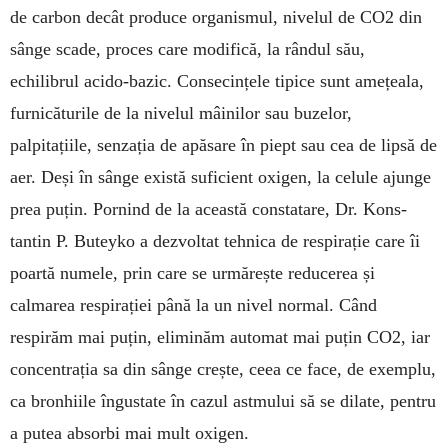
de carbon decât produce organismul, nivelul de CO2 din
sânge sca­de, proces care modifică, la rândul său,
echilibrul acido-bazic. Consecințele tipice sunt amețeala,
furnicăturile de la nivelul mâinilor sau buzelor,
palpitațiile, sen­zația de apăsare în piept sau cea de lipsă de
aer. Deși în sânge există suficient oxigen, la celule ajunge
prea puțin. Pornind de la această constatare, Dr. Kons­
tantin P. Buteyko a dezvoltat teh­nica de respi­rație care îi
poartă numele, prin care se urmă­rește redu­ce­rea și
calmarea respira­ției până la un nivel nor­mal. Când
respirăm mai puțin, eli­minăm automat mai puțin CO2, iar
con­centrația sa din sânge crește, ceea ce face, de exemplu,
ca bronhiile îngustate în cazul astmului să se dilate, pentru
a putea absorbi mai mult oxi­gen.