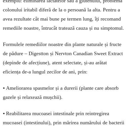
exemplu: eliminarea lactatelor sau a glutenului, problema
colonului iritabil diferă de la o persoană la alta. Pentru a
avea rezultate cât mai bune pe termen lung, îți recomand
remediile noastre, întrucât tratează cauza și nu simptomul.
Formulele remediilor noastre din plante naturale și fructe
de pădure – Digestton și Nervton Canadian Sweet Extract
(depinde de afecțiune), atent selectate, și-au arătat
eficiența de-a lungul zecilor de ani, prin:
•
Ameliorarea spasmelor și a durerii (plante care absorb
gazele și relaxează mușchii).
•
Reabilitarea mucoasei intestinale prin reintregirea
mucoasei (intestinului), prin mărirea numărului de bacterii