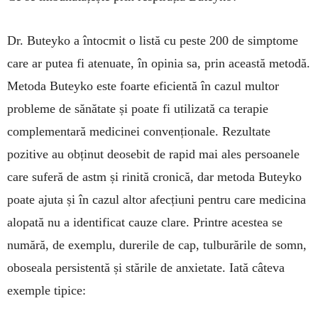
Dr. Buteyko a întocmit o listă cu peste 200 de simptome
care ar putea fi atenuate, în opinia sa, prin această metodă.
Metoda Buteyko este foarte eficientă în cazul multor
probleme de sănătate și poate fi utilizată ca terapie
complementară me­di­cinei convenționale. Rezultate
pozitive au obținut deosebit de rapid mai ales persoanele
care suferă de astm și rinită cronică, dar metoda Buteyko
poate ajuta și în cazul altor afecțiuni pentru care medicina
alopată nu a identificat cauze clare. Prin­tre acestea se
numără, de exemplu, durerile de cap, tulburările de somn,
oboseala persistentă și stările de anxietate. Iată câteva
exemple tipice: