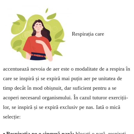
Respirația care
accentuează nevoia de aer este o modalitate de a respira în
care se inspiră și se ex­piră mai puțin aer pe unitatea de
timp decât în mod obișnuit, dar suficient pen­tru a se
acoperi necesarul organis­mului. În cazul tuturor exerci­ții­
lor, se inspiră și se expiră exclusiv pe nas. Iată o mică
selecție:
•
Respirația pe o sin­gură nară:
blocați o nară, res­pirați