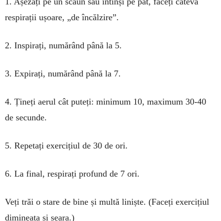
1. Așezați pe un scaun sau întinși pe pat, faceți câteva
respirații ușoare, „de încălzire”.
2. Inspirați, numărând până la 5.
3. Expirați, numărând până la 7.
4. Țineți aerul cât puteți: minimum 10, maxi­mum 30-40
de secunde.
5. Repetați exercițiul de 30 de ori.
6. La final, respirați profund de 7 ori.
Veți trăi o stare de bine și multă liniște. (Faceți exercițiul
dimineața și seara.)