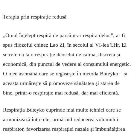
Terapia prin respirație redusă
„Omul înțelept respiră de parcă n-ar respira deloc”, ar fi
spus filozoful chinez Lao Zi, în se­colul al VI-lea î.Hr. El
se referea la o respirație deosebit de calmă, discretă și
economică, din punctul de vedere al consumului energetic.
O idee asemă­nă­toare se regăsește în metoda Buteyko – și
aceasta urmărește să promoveze sănătatea și starea de
bine, printr-o respirație mai redusă, dar mai eficientă.
Respirația Buteyko cuprinde mai multe tehnici care se
armonizează între ele, urmărind reducerea volumului
respirator, favorizarea respirației na­zale și îmbunătățirea