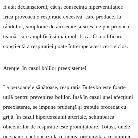
fi atât declanșatorul, cât și conse­cința hiperventilației:
frica provoacă o respirație exce­sivă, care produce, la
rândul ei, simptome de an­xietate și stres, ce pot provoca
teamă, care am­pli­fică și mai mult frica. O modificare
conștientă a respirației poate întrerupe acest cerc vicios.
Atenție, în cazul bolilor preexistente!
La persoanele sănătoase, respirația Buteyko este foarte
utilă pentru prevenirea bolilor. Însă în cazul unei afecțiuni
preexistente, se impune prudență și trebuie procedat cu
grijă. În cazul hipertensiunii arteriale, schimbarea
obiceiurilor de respirație este promițătoare. Totuși, unele
persoane reacționează la reținerea prelungită a respirației