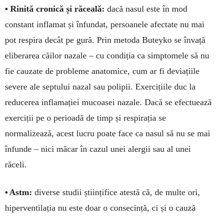
• Rinită cronică și răceală:
dacă nasul este în mod
constant inflamat și înfundat, persoanele afec­tate nu mai
pot respira decât pe gură. Prin me­toda Buteyko se învață
eliberarea căilor nazale – cu condiția ca simptomele să nu
fie cauzate de proble­me anatomice, cum ar fi deviațiile
severe ale sep­tului nazal sau polipii. Exercițiile duc la
reducerea inflamației mucoasei nazale. Dacă se efectuează
exerciții pe o perioadă de timp și respirația se
normalizează, acest lucru poate face ca nasul să nu se mai
înfunde – nici măcar în cazul unei alergii sau al unei
răceli.
• Astm:
diverse studii științifice atestă că, de multe ori,
hiperventilația nu este doar o conse­cință, ci și o cauză