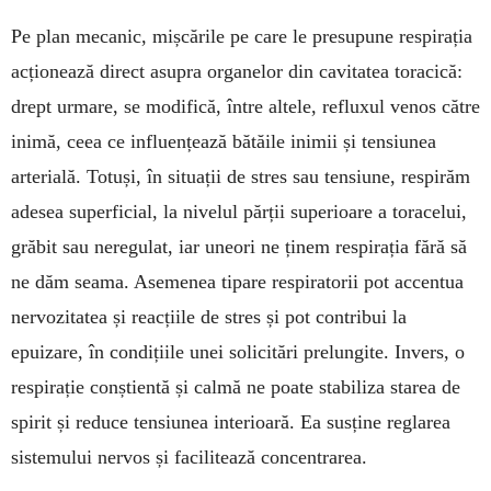
Pe plan mecanic, mișcările pe care le presu­pune respirația
acționează direct asupra organelor din cavitatea toracică:
drept urmare, se modifică, între altele, refluxul venos către
inimă, ceea ce influen­țează bătăile inimii și tensiunea
arterială. Totuși, în situații de stres sau tensiune, respirăm
adesea su­perficial, la nivelul părții superioare a toracelui,
grăbit sau neregulat, iar uneori ne ținem respirația fără să
ne dăm seama. Asemenea tipare respiratorii pot accentua
nervozitatea și reacțiile de stres și pot contribui la
epuizare, în condițiile unei solicitări prelungite. Invers, o
respirație con­știentă și calmă ne poate stabiliza starea de
spirit și reduce ten­siunea interioară. Ea susține reglarea
sistemului nervos și facilitează concen­tra­rea.