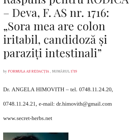
– Deva, F. AS nr. 1716:
„Sora mea are colon
iritabil, candidoză și
paraziți intestinali”
by
FORMULA AS REDACȚIA
, NUMĂRUL
1719
Dr. ANGELA HIMOVITH –
tel. 0748.11.24.20,
0748.11.24.21, e-mail: dr.himovith@gmail.com
www.secret-herbs.net