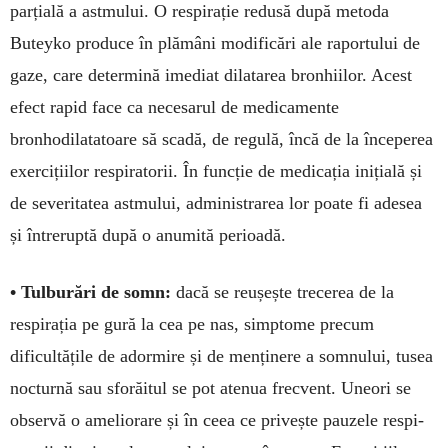
parțială a astmului. O respirație redusă după metoda
Buteyko produce în plămâni modi­ficări ale raportului de
gaze, care determină imediat dilatarea bronhiilor. Acest
efect rapid face ca nece­sarul de medicamente
bronhodilatatoare să sca­dă, de regulă, încă de la începerea
exerci­țiilor respi­ra­torii. În funcție de medicația inițială și
de severi­tatea astmului, administrarea lor poate fi adesea
și întreruptă după o anumită perioadă.
• Tulburări de somn:
dacă se reușește trece­rea de la
respirația pe gură la cea pe nas, simptome precum
dificultățile de adormire și de menținere a somnului, tusea
nocturnă sau sforăitul se pot atenua frecvent. Uneori se
observă o ame­liorare și în ceea ce privește pauzele respi­