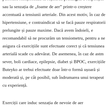
sau la senzația de „foame de aer” printr-o creștere
accentuată a tensiunii arteriale. Din acest motiv, în caz de
hiper­tensiune, e contraindicat să se facă pauze respira­torii
prelungite și pauze maxime. Dacă avem în­doieli, e
recomandabil să ne procurăm un tensio­metru, pentru a ne
asigura că exercițiile sunt efec­tua­te corect și că tensiunea
arterială scade cu ade­vărat. De asemenea, în caz de astm
sever, boli car­diace, epilepsie, diabet și BPOC, exercițiile
Bu­teyko ar trebui efectuate doar într-o formă ușoară și
moderată și, pe cât posibil, sub îndrumarea unui terapeut
cu experiență.
Exerciții care induc senzația de nevoie de aer