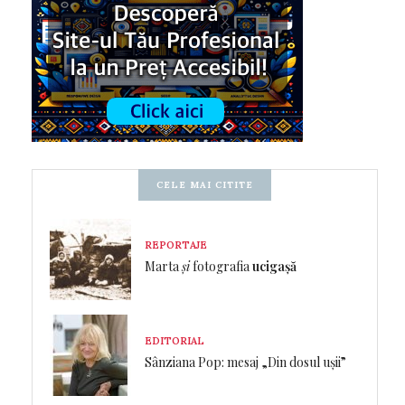
CELE MAI CITITE
REPORTAJE
Marta
și
fotografia
ucigașă
EDITORIAL
Sânziana Pop: mesaj „Din dosul ușii”