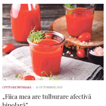
CITITORII ÎNTREABĂ
12 OCTOMBRIE 2025
„Fiica mea are tulburare afectivă
bipolară”