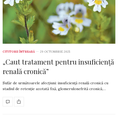
CITITORII ÎNTREABĂ
29 OCTOMBRIE 2025
„Caut tratament pentru insuficiență
renală cronică”
Sufăr de următoarele afecțiuni: insuficiență re­­nală cronică cu
stadiul de retenție azotată fixă, glomerulo­nefrită cronică,…