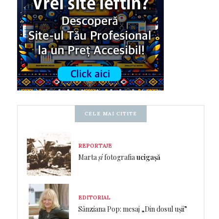
CELE MAI CITITE
REPORTAJE
Marta
și
fotografia
ucigașă
EDITORIAL
Sânziana Pop: mesaj „Din dosul ușii”