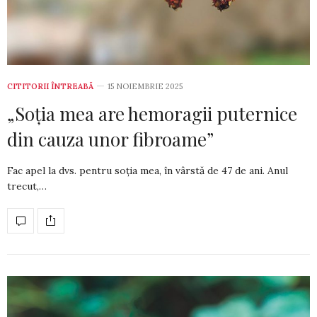
CITITORII ÎNTREABĂ
15 NOIEMBRIE 2025
„Soția mea are hemoragii puternice
din cauza unor fibroame”
Fac apel la dvs. pentru soția mea, în vârstă de 47 de ani. Anul
trecut,…