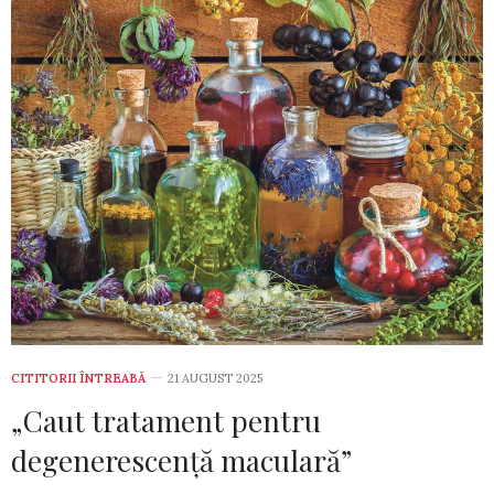
CITITORII ÎNTREABĂ
21 AUGUST 2025
„Caut tratament pentru
degenerescență maculară”