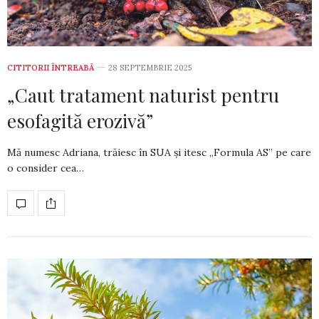
CITITORII ÎNTREABĂ
28 SEPTEMBRIE 2025
„Caut tratament naturist pentru
esofagită erozivă”
Mă numesc Adriana, trăiesc în SUA și itesc „For­mula AS” pe care
o consider cea…