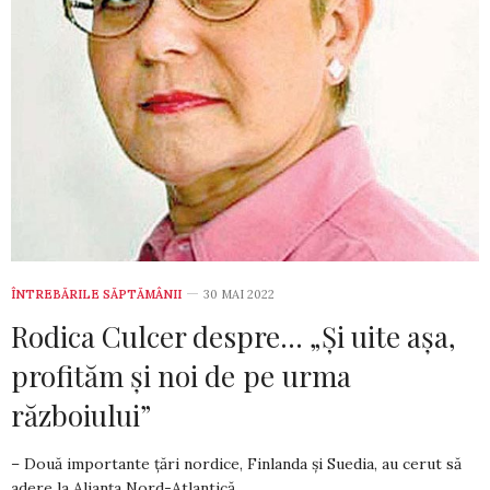
ÎNTREBĂRILE SĂPTĂMÂNII
30 MAI 2022
Rodica Culcer despre… „Și uite așa,
profităm și noi de pe urma
războiului”
– Două importante țări nordice, Finlanda și Suedia, au cerut să
adere la Alianța Nord-Atlantică…