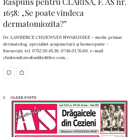
Răspuns pentru CLARISA, F. AS nr.
1658: „Se poate vindeca
dermatomiozita?”
Dr. LAWRENCE CHUKWUDI NWABUDIKE – medic primar
dermatolog, specialist acupunctură și homeopatie –
București, tel. 0752.30.45.36, 0746.01.76.60, e-mail:
chukwudi.nwabudike@live.com
,…
OLDER POSTS