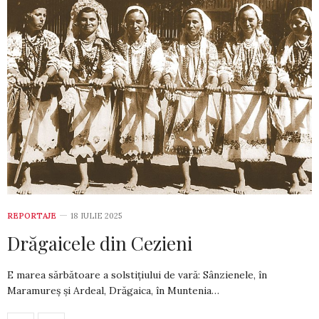
REPORTAJE
18 IULIE 2025
Drăgaicele din Cezieni
E marea sărbătoare a solstițiului de vară: Sânzienele, în
Maramureș și Ardeal, Dră­gaica, în Muntenia…