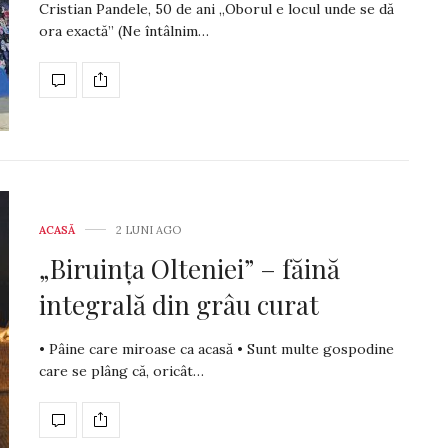
Cristian Pandele, 50 de ani „Oborul e locul unde se dă
ora exactă” (Ne întâlnim…
ACASĂ
2 LUNI AGO
„Biruința Olteniei” – făină
integrală din grâu curat
• Pâine care miroase ca acasă • Sunt multe gospodine
care se plâng că, oricât…