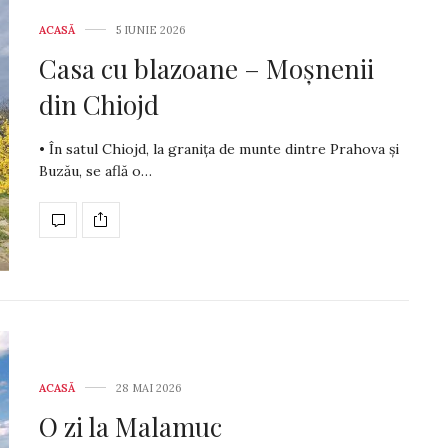
ACASĂ
5 IUNIE 2026
Casa cu blazoane – Moșnenii
din Chiojd
• În satul Chiojd, la granița de munte dintre Prahova și
Buzău, se află o…
ACASĂ
28 MAI 2026
O zi la Malamuc