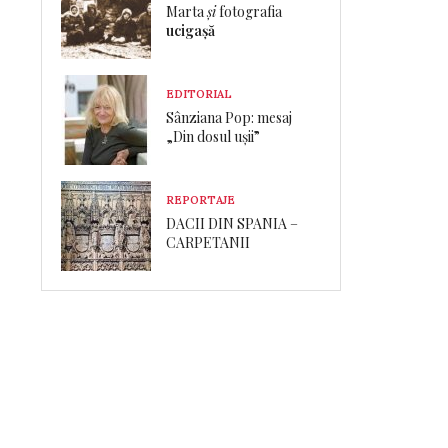
Marta
și
fotografia
ucigașă
EDITORIAL
Sânziana Pop: mesaj
„Din dosul ușii”
REPORTAJE
DACII DIN SPANIA –
CARPETANII