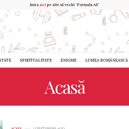
Intra
aici
pe site ul vechi "Formula AS"
ĂTATE
SPIRITUALITATE
ENIGME
LUMEA ROMÂNEASCĂ
Acasă
ACASĂ
O SĂPTĂMÂNĂ AGO