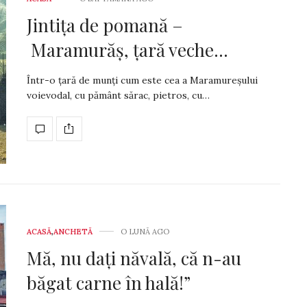
Jintiţa de pomană –
Maramurăş, ţară veche…
Într-o ţară de munţi cum este cea a Maramureşului
voievodal, cu pământ sărac, pietros, cu…
ACASĂ
,
ANCHETĂ
O LUNĂ AGO
Mă, nu dați năvală, că n-au
băgat carne în hală!”