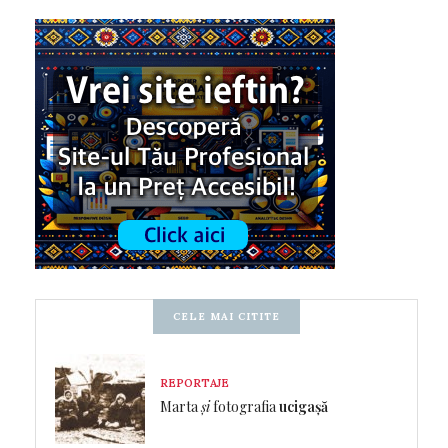
CELE MAI CITITE
REPORTAJE
Marta
și
fotografia
ucigașă