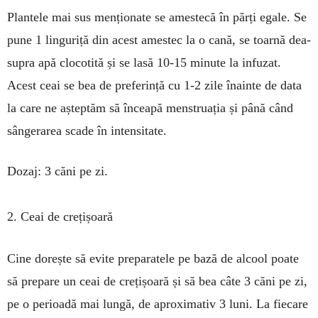
Plantele mai sus menționate se ames­tecă în părți egale. Se
pune 1 linguriță din acest ames­tec la o cană, se toarnă dea­
supra apă clo­cotită și se lasă 10-15 mi­nute la infuzat.
Acest ceai se bea de pre­ferință cu 1-2 zile înainte de data
la care ne așteptăm să înceapă menstruația și până când
sângerarea scade în inten­sitate.
Dozaj: 3 căni pe zi.
2. Ceai de crețișoară
Cine dorește să evite preparatele pe bază de alcool poate
să prepare un ceai de crețișoară și să bea câte 3 căni pe zi,
pe o perioadă mai lungă, de aproximativ 3 luni. La fiecare