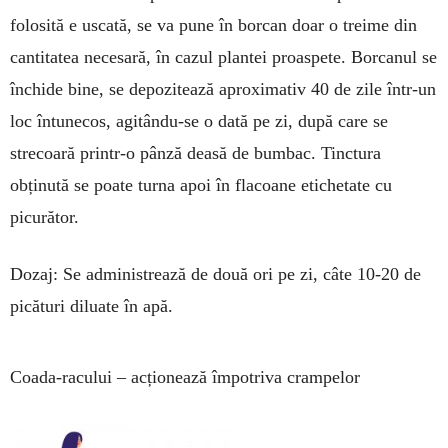
folosită e uscată, se va pune în borcan doar o treime din
canti­tatea necesară, în cazul plantei proas­pete. Borcanul se
închide bine, se depozitează aproximativ 40 de zile într-un
loc întunecos, agi­tându-se o dată pe zi, după care se
strecoară printr-o pânză deasă de bumbac. Tinctura
obținută se poate turna apoi în flacoane etichetate cu
picurător.
Dozaj: Se administrează de două ori pe zi, câte 10-20 de
picături diluate în apă.
Coada-racului – acționează împotriva crampelor