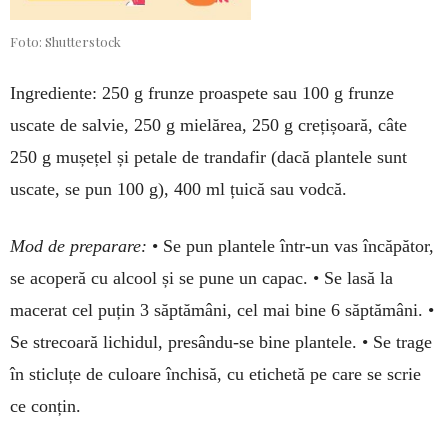
Foto: Shutterstock
Ingrediente: 250 g frunze proaspete sau 100 g frunze
uscate de salvie, 250 g mie­lă­rea, 250 g crețișoară, câte
250 g mușețel și petale de tran­dafir (dacă plantele sunt
uscate, se pun 100 g), 400 ml țuică sau vodcă.
Mod de preparare:
• Se pun plantele într-un vas încăpător,
se acoperă cu alcool și se pune un capac. • Se lasă la
macerat cel puțin 3 săptămâni, cel mai bine 6 săp­tămâni. •
Se strecoară lichidul, pre­sându-se bine plantele. • Se trage
în sticluțe de culoare în­chisă, cu etichetă pe care se scrie
ce conțin.