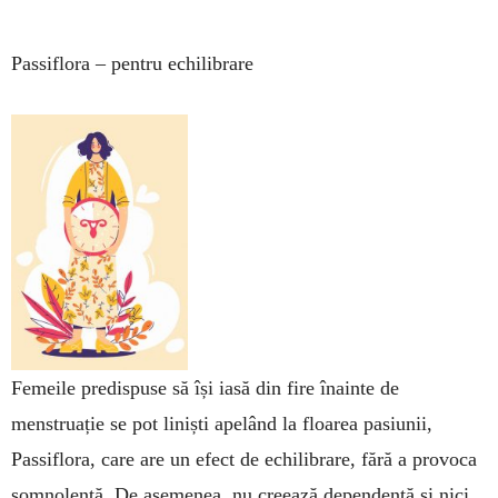
Passiflora – pentru echilibrare
Femeile predispuse să își iasă din fire înainte de
menstruație se pot liniști apelând la floarea pasiunii,
Passiflora, care are un efect de echi­librare, fără a provoca
somnolență. De aseme­nea, nu creează de­pen­dență și nici