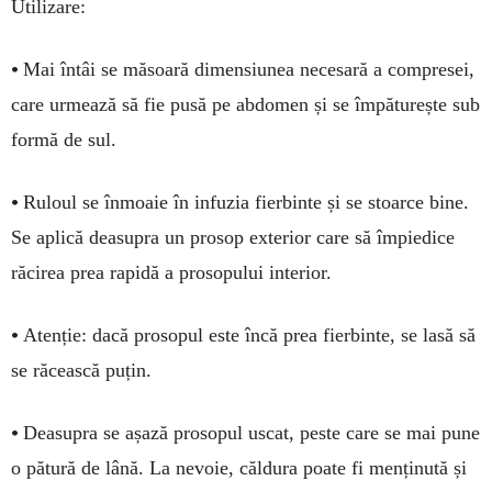
Utilizare:
•
Mai întâi se măsoară dimensiunea ne­cesară a compresei,
care urmează să fie pusă pe abdomen și se împăturește sub
formă de sul.
•
Ruloul se înmoaie în infuzia fierbinte și se stoarce bine.
Se aplică deasupra un prosop exterior care să împiedice
răcirea prea rapidă a prosopului interior.
•
Atenție: dacă prosopul este încă prea fierbinte, se lasă să
se răcească puțin.
•
Deasupra se așază prosopul uscat, peste care se mai pune
o pătură de lână. La nevoie, căldura poate fi menținută și