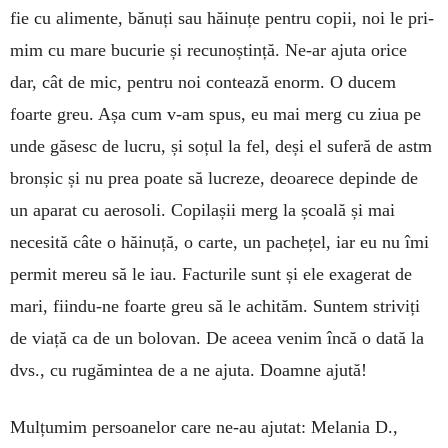
fie cu ali­men­te, bă­nuți sau hăi­nu­țe pen­tru copii, noi le pri­
mim cu ma­­re bucurie și recunoș­tin­ță. Ne-ar ajuta orice
dar, cât de mic, pentru noi contează enorm. O du­cem
foarte greu. Așa cum v-am spus, eu mai merg cu ziua pe
unde găsesc de lucru, și soțul la fel, deși el suferă de astm
bron­șic și nu prea poate să lucreze, deoarece depinde de
un aparat cu aerosoli. Copilașii merg la școală și mai
necesită câte o hăinuță, o carte, un pachețel, iar eu nu îmi
per­mit mereu să le iau. Facturile sunt și ele exa­gerat de
mari, fiindu-ne foarte greu să le achităm. Suntem striviți
de viață ca de un bolovan. De aceea venim încă o dată la
dvs., cu rugămintea de a ne ajuta. Doamne ajută!
Mulțumim persoanelor care ne-au ajutat: Melania D.,