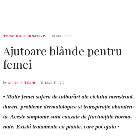
TERAPII ALTERNATIVE
10 MAI 2026
Ajutoare blânde pentru
femei
by
ALINA OLTEANU
, NUMĂRUL
1717
•
Multe femei suferă de tulburări ale ciclului menstrual,
dureri, pro­bleme dermatologice și transpirație abun­den­
tă. Aceste simp­tome sunt cauzate de fluctuațiile hormo­
nale. Există tratamente cu plante, care pot ajuta •