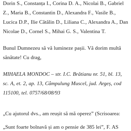
Dorin S., Constanța I., Corina D. A., Nicolai B., Gabriel
Z., Maria B., Constantin D., Alexandra F., Vasile B.,
Lucica D.P., Ilie Că­tălin D., Liliana C., Alexandra A., Dan
Ni­colae D., Cornel S., Mihai G. S., Valentina T.
Bunul Dumnezeu să vă lumineze pașii. Vă dorim multă
sănătate! Cu drag,
MIHAELA MONDOC – str. I.C. Brătianu nr. 51, bl. 13,
sc. A, et. 2, ap. 13, Câmpulung Muscel, jud. Argeș, cod
115100, tel. 0757/68/08/93
„Cu ajutorul dvs., am reușit să mă operez”
(Scrisoarea:
„Sunt foarte bolnavă și am o pensie de 385 lei”, F. AS