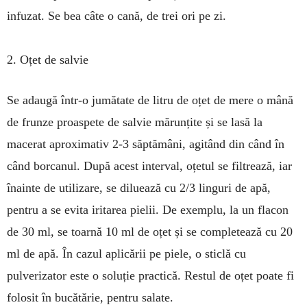
infuzat. Se bea câte o ca­nă, de trei ori pe zi.
2. Oțet de salvie
Se adaugă într-o jumătate de litru de oțet de mere o mână
de frunze proaspete de salvie mărunțite și se lasă la
macerat aproximativ 2-3 săptămâni, agitând din când în
când borcanul. După acest interval, oțetul se filtrează, iar
îna­inte de utilizare, se diluează cu 2/3 linguri de apă,
pentru a se evita iritarea pielii. De exem­plu, la un flacon
de 30 ml, se toarnă 10 ml de oțet și se completează cu 20
ml de apă. În cazul aplicării pe piele, o sticlă cu
pulverizator este o soluție practică. Restul de oțet poate fi
folosit în bucătărie, pentru salate.