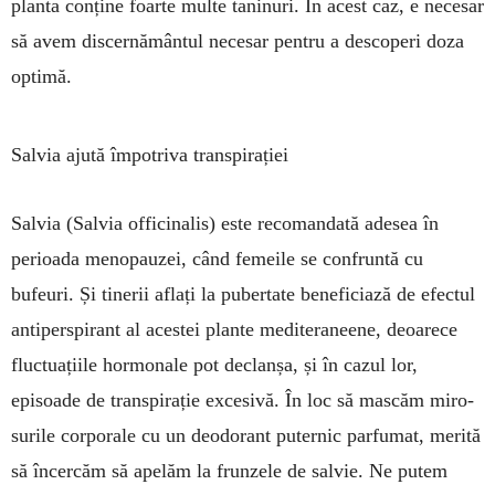
planta conține foarte multe ta­ninuri. În acest caz, e necesar
să avem dis­cer­nământul necesar pentru a descoperi doza
op­timă.
Salvia ajută împotriva transpirației
Salvia (Salvia officinalis) este re­comandată adesea în
perioada me­nopauzei, când femeile se con­fruntă cu
bufeuri. Și tinerii aflați la pubertate beneficiază de efectul
antiperspirant al acestei plante mediteraneene, deoarece
fluctua­țiile hormonale pot declanșa, și în cazul lor,
episoade de transpirație excesivă. În loc să mascăm miro­
surile corporale cu un deodorant puternic parfumat, merită
să în­cercăm să apelăm la frunzele de salvie. Ne putem