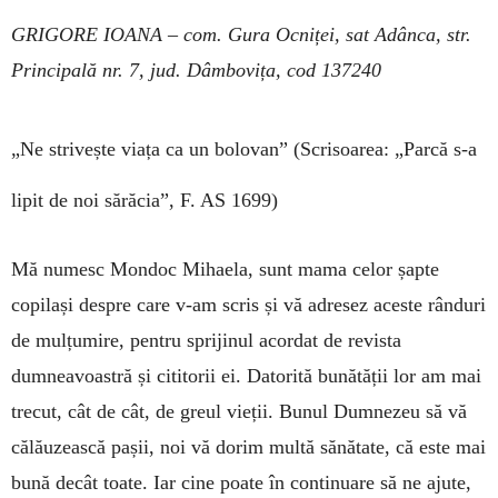
GRIGORE IOANA – com. Gura Ocniței, sat Adânca, str.
Principală nr. 7, jud. Dâmbovița, cod 137240
„Ne strivește viața ca un bolovan”
(Scrisoarea: „Parcă s-a
lipit de noi sărăcia”,
F. AS 1699)
Mă numesc Mondoc Mihaela, sunt mama celor șapte
copilași despre care v-am scris și vă adresez aceste rânduri
de mulțumire, pentru spri­jinul acordat de revista
dumneavoastră și cititorii ei. Datorită bunătății lor am mai
trecut, cât de cât, de greul vieții. Bunul Dumnezeu să vă
călău­zească pașii, noi vă dorim multă sănătate, că este mai
bu­­nă de­cât toa­te. Iar cine poa­te în con­ti­nuare să ne ajute,