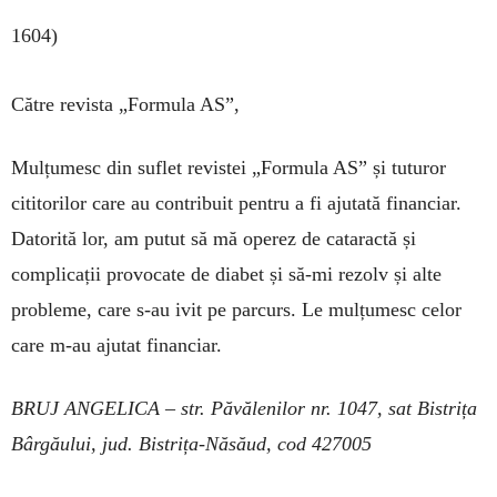
1604)
Către revista „Formula AS”,
Mulțumesc din suflet revistei „Formula AS” și tuturor
cititorilor care au contribuit pentru a fi ajutată financiar.
Datorită lor, am putut să mă operez de cataractă și
complicații provocate de diabet și să-mi rezolv și alte
probleme, care s-au ivit pe parcurs. Le mulțumesc celor
care m-au ajutat financiar.
BRUJ ANGELICA – str. Păvălenilor nr. 1047, sat Bistrița
Bârgăului,
jud. Bistrița-Năsăud, cod 427005