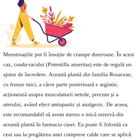
Menstruațiile pot fi însoțite de crampe dureroase. În acest
caz, coada-racului (Po­tentilla anserina) este de regulă un
ajutor de încredere. Această plantă din familia Rosaceae,
cu frunze mici, a căror parte posterioară e ar­gintie,
acționează asupra musculaturii netede, precum și a
uterului, având efect antispastic și analgezic. De aceea,
este recomandabil să avem mereu o mică rezervă din
această plantă în farmacia casei. Ea poate fi folosită ca
ceai sau la pregătirea unei comprese calde care se aplică