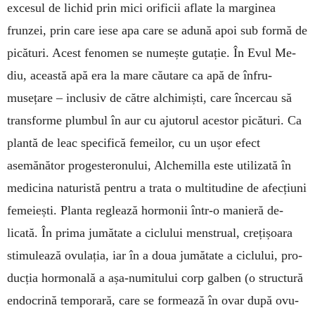
excesul de lichid prin mici ori­ficii aflate la mar­ginea
frunzei, prin care iese apa care se adună apoi sub formă de
picături. Acest fenomen se nu­mește gutație. În Evul Me­
diu, aceas­­tă apă era la mare căutare ca apă de înfru­
musețare – inclusiv de către alchimiști, care încercau să
trans­forme plum­bul în aur cu ajutorul acestor picături. Ca
plantă de leac specifică femeilor, cu un ușor efect
asemănător progesteronului, Alche­milla este utilizată în
medicina natu­ristă pen­tru a trata o multitudine de afecțiuni
feme­iești. Planta reglează hor­monii într-o manieră de­
licată. În prima ju­mă­tate a ciclului menstru­al, crețișoara
stimu­lează ovulația, iar în a do­ua jumătate a ciclului, pro­
ducția hormonală a așa-numitului corp gal­ben (o structură
endo­crină temporară, care se formează în ovar după ovu­