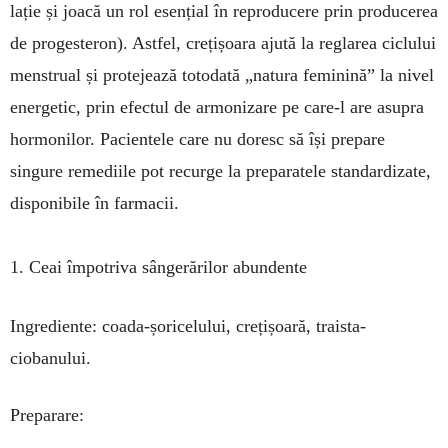
lație și joacă un rol esențial în reproducere prin producerea
de pro­ges­teron). Astfel, creți­șoa­ra ajută la reglarea ciclu­lui
menstrual și pro­tejează totodată „natura fe­minină” la nivel
energetic, prin efectul de ar­monizare pe care-l are asupra
hor­monilor. Pa­cientele care nu do­resc să își pre­pare
singure re­me­diile pot recurge la pre­paratele standardizate,
disponibile în farmacii.
1. Ceai împotriva sângerărilor abundente
Ingrediente: coada-șoricelului, crețișoară, traista-
ciobanului.
Preparare: