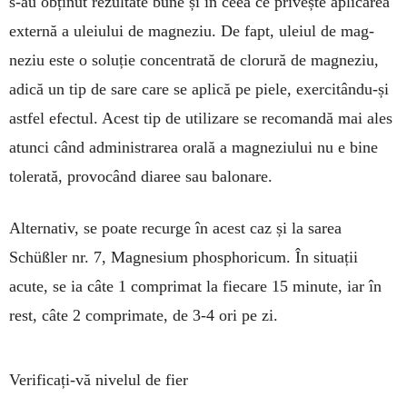
s-au ob­ținut rezultate bune și în ceea ce privește aplicarea
ex­ternă a uleiului de mag­neziu. De fapt, uleiul de mag­
neziu este o so­luție con­centrată de clo­rură de mag­neziu,
adică un tip de sare care se aplică pe piele, exer­citându-și
astfel efec­tul. A­cest tip de utili­zare se reco­mandă mai ales
atunci când adminis­trarea orală a magne­ziului nu e bine
tole­rată, pro­vocând dia­ree sau balonare.
Alternativ, se poate re­curge în acest caz și la sarea
Schüßler nr. 7, Mag­nesium phospho­ricum. În situații
acute, se ia câte 1 comprimat la fiecare 15 mi­nute, iar în
rest, câte 2 com­pri­mate, de 3-4 ori pe zi.
Verificați-vă nivelul de fier