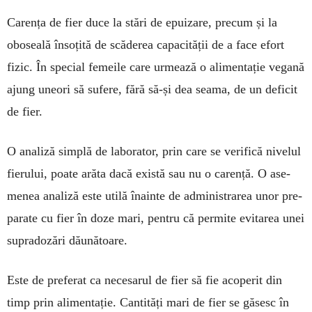
Carența de fier duce la stări de epuizare, precum și la
oboseală însoțită de scăderea capacității de a face efort
fizic. În special fe­meile care urmează o alimentație vegană
ajung uneori să sufere, fără să-și dea seama, de un deficit
de fier.
O analiză simplă de la­bo­rator, prin care se verifică ni­velul
fie­rului, poate arăta dacă există sau nu o ca­rență. O ase­
me­nea ana­li­ză este utilă înainte de ad­minis­trarea unor pre­
pa­ra­te cu fier în do­ze mari, pentru că per­mite evitarea unei
su­­pradozări dă­u­­nă­toare.
Este de pre­fe­rat ca necesarul de fier să fie aco­perit din
timp prin ali­mentație. Can­tități mari de fier se gă­sesc în