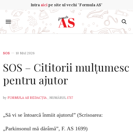
Intra
aici
pe site ul vechi "Formula AS"
SOS
10 MAI 2026
SOS – Cititorii mulțumesc
pentru ajutor
by
FORMULA AS REDACȚIA
, NUMĂRUL
1717
„Să vi se întoarcă înmiit ajutorul”
(Scrisoarea:
„Parkinsonul mă dărâmă”,
F. AS 1699)