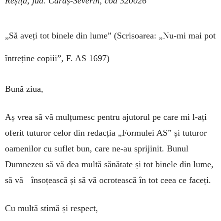
Reșița, jud. Caraș-Severin, cod 320026
„Să aveți tot binele din lume”
(Scrisoarea: „Nu-mi mai pot
întreține copiii”, F. AS 1697)
Bună ziua,
Aș vrea să vă mulțumesc pentru ajutorul pe care mi l-ați
oferit tuturor celor din redacția „Formulei AS” și tuturor
oamenilor cu suflet bun, care ne-au sprijinit. Bunul
Dumnezeu să vă dea multă sănătate și tot binele din lume,
să vă însoțească și să vă ocrotească în tot ceea ce faceți.
Cu multă stimă și respect,