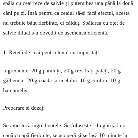
spăla cu ceai rece de salvie și putem bea una până la două
căni pe zi. Însă pentru ca ceaiul să-și facă efectul, acesta
nu trebuie băut fierbinte, ci călduț. Spălarea cu oțet de
salvie diluat s-a dovedit de asemenea eficientă.
1. Rețetă de ceai pentru tenul cu impurități
Ingrediente: 20 g părăluțe, 20 g trei-frați-pătați, 20 g
gălbenele, 20 g coada-șoricelului, 10 g cimbru, 10 g
hamamelis.
Preparare și dozaj:
Se amestecă ingredientele. Se folosește 1 linguriță la o
cană cu apă fierbinte, se acoperă și se lasă 10 minute la