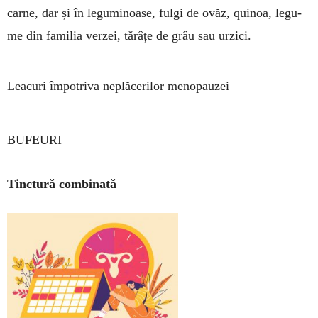
car­ne, dar și în le­gu­mi­noase, fulgi de ovăz, qui­noa, legu­
me din familia ver­zei, tă­râțe de grâu sau ur­zici.
Leacuri împotriva neplăcerilor menopauzei
BUFEURI
Tinctură combinată