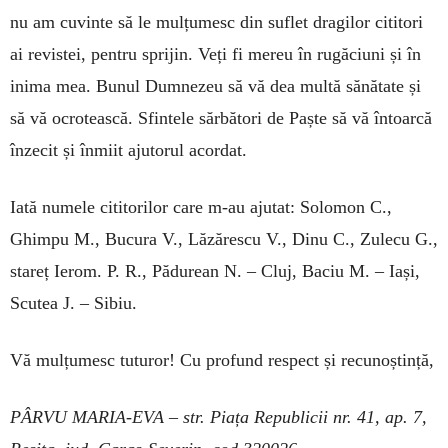
nu am cuvinte să le mul­țumesc din suflet dragilor cititori
ai revistei, pentru sprijin. Veți fi mereu în rugăciuni și în
ini­ma mea. Bunul Dumnezeu să vă dea multă sănă­tate și
să vă ocrotească. Sfintele sărbători de Paște să vă întoarcă
înzecit și înmiit ajutorul acor­dat.
Iată numele cititorilor care m-au ajutat: Solo­mon C.,
Ghimpu M., Bucura V., Lăzărescu V., Dinu C., Zulecu G.,
stareț Ierom. P. R., Pă­durean N. – Cluj, Baciu M. – Iași,
Scutea J. – Sibiu.
Vă mulțumesc tuturor! Cu profund respect și recunoștință,
PÂRVU MARIA-EVA – str. Piața Republicii nr. 41, ap. 7,