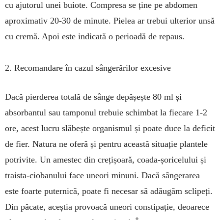
cu ajutorul unei buiote. Compresa se ține pe abdomen
apro­xi­mativ 20-30 de minute. Pielea ar trebui ulterior unsă
cu cremă. Apoi este indicată o perioadă de repaus.
2. Recomandare în cazul sângerărilor excesive
Dacă pierderea totală de sânge depășește 80 ml și
absorbantul sau tam­ponul trebuie schim­bat la fiecare 1-2
ore, acest lucru slăbește organismul și poate duce la deficit
de fier. Natura ne oferă și pentru această situație plantele
potrivite. Un ames­tec din crețișoară, coa­da-șoricelului și
trais­ta-ciobanului face uneori minuni. Da­că sângerarea
este foarte puternică, poate fi nece­sar să adăugăm scli­peți.
Din păcate, aceștia pro­voacă uneori cons­ti­pație, deoarece