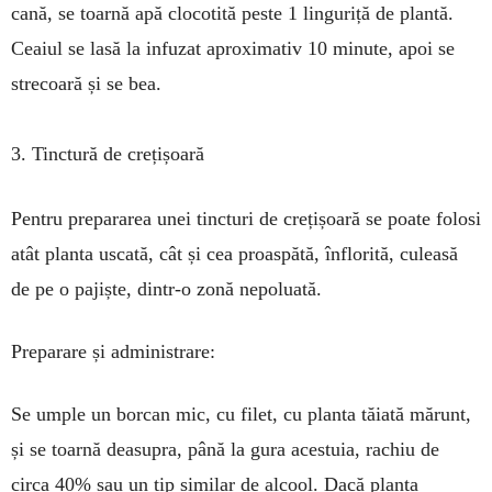
cană, se toarnă apă clocotită peste 1 linguriță de plantă.
Ceaiul se lasă la in­fu­zat aproximativ 10 minute, apoi se
strecoară și se bea.
3. Tinctură de crețișoară
Pentru prepararea unei tincturi de crețișoară se poate folosi
atât planta uscată, cât și cea proas­pătă, înflorită, culeasă
de pe o pajiște, dintr-o zonă nepo­luată.
Preparare și administrare:
Se umple un borcan mic, cu filet, cu planta tăiată mărunt,
și se toar­nă deasupra, până la gura aces­tuia, rachiu de
circa 40% sau un tip similar de alcool. Dacă planta