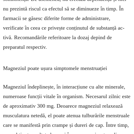
nu pre­zintă riscul ca efectul să se diminueze în timp. În
farmacii se găsesc diferite forme de admi­nis­trare,
verificate în ceea ce privește con­ți­nutul de substanță ac­
tivă. Re­comandările re­fe­ritoare la dozaj de­pind de
preparatul respec­tiv.
Magneziul poate ușura simptomele menstruației
Magneziul îndeplinește, în interacțiune cu alte minerale,
numeroase funcții vitale în organism. Nece­sarul zilnic este
de aproximativ 300 mg. De­oa­rece mag­neziul relaxează
mus­cu­latura nete­dă, el poate atenua tulbu­rările menstru­ale
care se manifestă prin cram­pe și dureri de cap. Între timp,