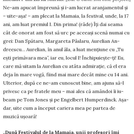
Ne-am apucat împreună şi i-am lucrat aranja­mentul şi
– uite-aşa! – am plecat la Mamaia, la festival, unde, la 17
ani, am luat premiul I. Din prima! (râde) Îţi dai seama
cât de onorat am fost să urc pe aceeaşi sce­nă numai cu
grei: Dan Spătaru, Mar­gareta Pâs­laru, Aurelian An­
dreescu… Au­relian, în anul ăla, a luat menţiune cu „Tu
eşti primăvara mea”, iar eu, locul I! Închipu­ieş­te-ţi! Eu,
care mă uitam la Aurelian cu atâta admi­ra­ţie, că el era
deja în mare vogă, fiind mai mare decât mine cu 14 ani.
Ulterior, după ce ne-am cu­noscut bine, am ajuns să-l
pri­vesc ca pe fratele meu – mai ales că amândoi îi iu­
beam pe Tom Jones şi pe Engelbert Humper­dinck. Aşa­
dar, uite cum a început cariera mea pe partea de
muzică uşoară!
„După Festivalul de la Mamaia, unii profesori îmi