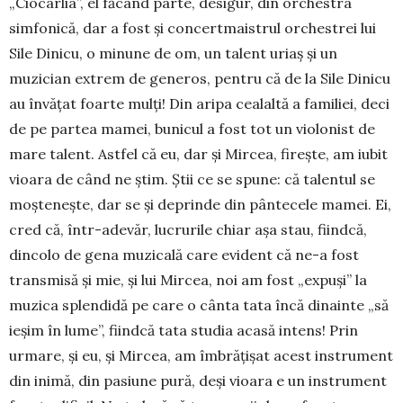
„Ciocârlia”, el făcând parte, desigur, din orchestra
simfonică, dar a fost şi concertmaistrul orchestrei lui
Sile Dinicu, o minune de om, un talent uriaş şi un
muzician extrem de generos, pentru că de la Sile Dinicu
au învăţat foarte mulţi! Din aripa cealaltă a familiei, deci
de pe partea mamei, bunicul a fost tot un vio­lonist de
mare talent. Astfel că eu, dar şi Mircea, fi­reşte, am iubit
vioara de când ne ştim. Ştii ce se spune: că talentul se
moşteneşte, dar se şi de­prinde din pântecele mamei. Ei,
cred că, într-ade­văr, lucrurile chiar aşa stau, fiindcă,
dincolo de gena muzicală care evident că ne-a fost
trans­misă şi mie, şi lui Mircea, noi am fost „ex­puşi” la
muzica splen­didă pe care o cânta tata încă dinainte „să
ieşim în lume”, fiindcă tata studia acasă intens! Prin
urmare, şi eu, şi Mircea, am îmbrăţişat acest instrument
din ini­mă, din pasiune pură, deşi vioara e un instru­ment