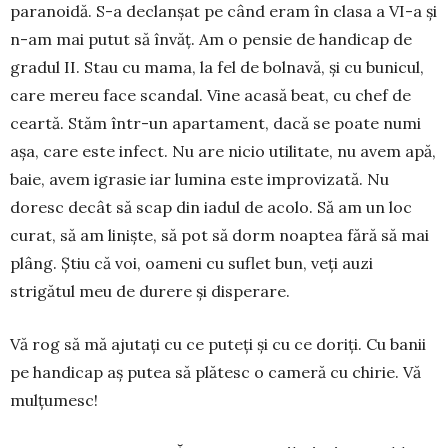
paranoidă. S-a declanșat pe când eram în clasa a VI-a și
n-am mai putut să învăț. Am o pen­sie de handicap de
gradul II. Stau cu mama, la fel de bolnavă, și cu bunicul,
care mereu face scan­dal. Vine acasă beat, cu chef de
ceartă. Stăm într-un apartament, dacă se poate numi
așa, care este in­fect. Nu are nicio utilitate, nu avem apă,
baie, a­vem igrasie iar lumina este improvizată. Nu
doresc decât să scap din iadul de acolo. Să am un loc
curat, să am liniște, să pot să dorm noaptea fără să mai
plâng. Știu că voi, oameni cu suflet bun, veți auzi
strigătul meu de durere și disperare.
Vă rog să mă ajutați cu ce puteți și cu ce doriți. Cu banii
pe handicap aș putea să plătesc o cameră cu chirie. Vă
mulțumesc!