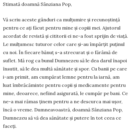
Stimată doamnă Sânziana Pop,
Vă scriu aceste gânduri ca mulțumire și re­cu­noș­tință
pentru ce ați făcut pentru mine și copiii mei. Ajutorul
acordat de revistă și cititorii ei ne-a fost sprijin de viață.
Le mulțumesc tuturor celor care și-au împărțit puținul
cu noi. În fiecare bănuț s-a strecurat și o fărâmă de
suflet. Mă rog ca bunul Dumnezeu să le dea darul înapoi
însutit, să le dea multă sănătate și spor. Cu banii pe care
i-am primit, am cumpărat lemne pentru la iarnă, am
luat îm­bră­că­minte pentru copii și medicamente pentru
mine, deoarece, nefiind asigurată, le cumpăr pe bani. Ce
ne-a mai rămas ținem pentru a ne descurca mai ușor,
încă o vreme. Dumneavoastră, doamnă Sân­ziana Pop,
Dumnezeu să vă dea sănătate și putere în tot ceea ce
faceți.