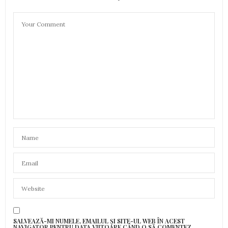
SALVEAZĂ-MI NUMELE, EMAILUL ȘI SITE-UL WEB ÎN ACEST
NAVIGATOR PENTRU DATA VIITOARE CÂND O SĂ COMENTEZ.