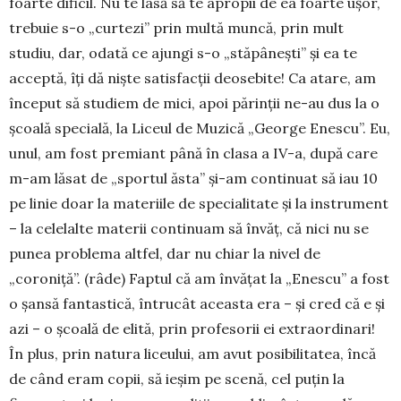
foarte dificil. Nu te lasă să te apropii de ea foarte uşor,
trebuie s-o „curtezi” prin multă muncă, prin mult
studiu, dar, odată ce ajungi s-o „stăpâneşti” și ea te
acceptă, îţi dă nişte sa­tisfacţii deosebite! Ca atare, am
început să stu­diem de mici, apoi părinţii ne-au dus la o
şcoală specială, la Liceul de Muzică „George Enescu”. Eu,
unul, am fost premiant până în clasa a IV-a, după care
m-am lăsat de „sportul ăsta” şi-am continuat să iau 10
pe linie doar la mate­riile de specialitate şi la instrument
– la celelalte materii con­tinuam să învăţ, că nici nu se
punea pro­blema altfel, dar nu chiar la nivel de
„coroniţă”. (râde) Faptul că am învăţat la „Enescu” a fost
o şansă fantastică, întrucât aceasta era – şi cred că e şi
azi – o şcoală de elită, prin profesorii ei extraor­di­nari!
În plus, prin natura liceului, am avut posibili­tatea, încă
de când eram copii, să ieşim pe scenă, cel puţin la