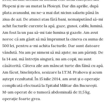
Plopeni și m-au mutat la Ploiești. Dar din aprilie, după
plata avansului, nu ne-a mai dat niciun salariu până în
ziua de azi. De atunci stau fără bani, nemaiputând să-mi
achit facturile curente la apă, gaze, gunoi, cablu, lumină.
Am fost la un pas să-mi taie lumina și gazele. Am avut
noroc că am găsit să mă îm­pru­mut la cineva cu suma de
500 lei, pentru a-mi achi­ta facturile. Dar sunt datoare
vândută. Nu am pe nimeni să mă ajute; nu am părinți. De
la 14 ani, mă întrețin singură, nu am copii, nu sunt
căsătorită. Câ­teva zile am mâncat turte din făină cu apă.
Am fă­cut, bineînțeles, sesizare la I.T.M. Prahova și acum
aștept rezultatul. În 15 iulie 2014, am avut și o operație
complicată efectuată la Spitalul Militar din București.
M-am operat de o tumoră abdo­mi­nală de 11,5 kg,
operație foarte grea.