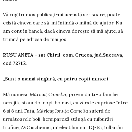
Vă rog frumos publicați-mi această scrisoare, poate
există cineva care să-mi întindă o mână de ajutor. Nu
am cont în bancă, dacă cineva dorește să mă ajute, să
trimită pe adresa de mai jos
RUSU ANETA – sat Chiril, com. Crucea, jud.
Suceava,
cod 727151
„Sunt o mamă singură, cu patru copii minori”
Mă numesc
M
ă
ricu
ț
Camelia,
provin dintr-o fa­milie
necăjită și am doi copii bolnavi, cu vârste cu­prinse între
6 și 8 ani. Fata,
M
ă
ricu
ț
Ionu
ț
a Ca­melia
suferă de
următoarele boli: hemipareză stân­gă cu tulburări
trofice, AVC ischemic, intelect li­minar IQ-85, tulburări