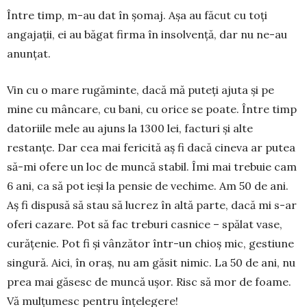
Între timp, m-au dat în șomaj. Așa au făcut cu toți
angajații, ei au băgat firma în insolvență, dar nu ne-au
anunțat.
Vin cu o mare rugăminte, dacă mă puteți ajuta și pe
mine cu mâncare, cu bani, cu orice se poate. Între timp
datoriile mele au ajuns la 1300 lei, facturi și alte
restanțe. Dar cea mai fericită aș fi dacă cineva ar putea
să-mi ofere un loc de muncă stabil. Îmi mai trebuie cam
6 ani, ca să pot ieși la pensie de vechime. Am 50 de ani.
Aș fi dispusă să stau să lucrez în altă parte, dacă mi s-ar
oferi ca­zare. Pot să fac treburi casnice – spălat vase,
cu­ră­țenie. Pot fi și vânzător într-un chioș mic, gestiune
singură. Aici, în oraș, nu am găsit nimic. La 50 de ani, nu
prea mai găsesc de muncă ușor. Risc să mor de foame.
Vă mulțumesc pentru înțelegere!