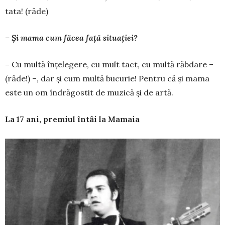
tata! (râde)
–
Ş
i mama cum f
ă
cea fa
ţă
situa
ţ
iei?
–
Cu multă înţe­le­gere, cu mult tact, cu multă răbdare –
(râ­de!) –, dar şi cum mul­tă bucurie! Pentru că şi mama
este un om în­drăgostit de muzică şi de artă.
La 17 ani, premiul întâi la Mamaia