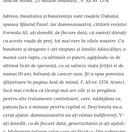
Asul de inimă: „O bătălie amânată”, F. AS nr. 1374
Iubirea, bun
ă
tatea
ș
i bun
ă
voin
ț
a sunt roadele Duhului,
spunea Sfântul Pavel. Iar dum­nea­voas­tr
ă
, cititorii revistei
Formula AS, a
ț
i dovedit, de fie­care dat
ă
, c
ă
sunte
ț
i d
ă
rui
ț
i
cu aceste roade de pre
ț
, tot mai rare în zilele noastre. Cu
bun
ă
tate
ș
i dragoste i-a
ț
i r
ă
s­puns
ș
i Ionelei Ad
ă
sc
ă
li
ț
ei, o
ma­m
ă
care lupta, cu ultimele ei pu­teri, ag
ăț
â
ndu-se de
ultimul lic
ă
r de speran
ță
, ca s
ă
salveze via
ț
a fe­ti
ț
ei ei de
numai 10 ani, bolnav
ă
de cancer osos.
Ș
i-a spus po­vestea
sfâ­
ș
ietoare în pagina Asul de ini­m
ă
, F. AS nr. 1374. Atunci
înc
ă
mai credea c
ă
Georgi mai are zile
ș
i se preg
ă
tea
pentru alte tra­ta­mente costisitoare, care, n
ă
d
ă
jduia ea,
puteau fa­ce o minune pentru copilul ei. De
ș
i Io­ne­la nu a
ce­­rut ajutor, dumneavoastr
ă
nu a
ț
i r
ă
mas indi­feren
ț
i. V-
a
ț
i dovedit, ca de fiecare dat
ă
, gene­rozitatea
ș
i a
ț
i ajutat-
o. Mul
ț
umim tuturor celor care a
ț
i f
ă
cut-o. Din nefericire,