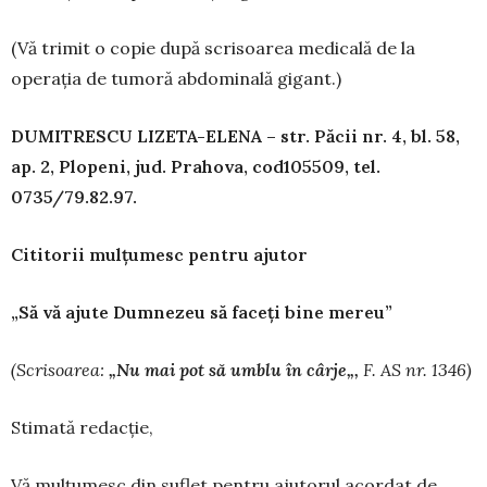
(Vă trimit o copie după scrisoarea medicală de la
operația de tumoră abdominală gigant.)
DUMITRESCU LIZETA-ELENA – str. Păcii nr. 4, bl. 58,
ap. 2, Plopeni, jud. Prahova, cod105509, tel.
0735/79.82.97.
Cititorii mulțumesc pentru ajutor
„Să vă ajute Dumnezeu să faceți bine mereu”
(Scrisoarea:
„
Nu mai pot s
ă
umblu în cârje
„
,
F.
AS nr. 1346)
Stimată redacție,
Vă mulțumesc din suflet pentru ajutorul acordat de