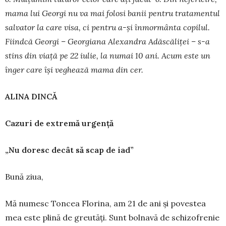
mama lui Georgi nu va mai fo­losi banii pentru tratamentul
salvator la care vi­sa, ci pentru a-
ș
i înmormânta copilul.
Fiindc
ă
Georgi – Georgiana Alexandra Ad
ă
s­c
ă
li
ț
ei – s-a
stins din via
ță
pe 22 iulie, la nu­mai 10 ani. Acum este un
înger care î
ș
i vegheaz
ă
mama din cer.
ALINA DINCĂ
Cazuri de extremă urgență
„Nu doresc decât să scap de iad”
Bună ziua,
Mă numesc Toncea Florina, am 21 de ani și po­vestea
mea este plină de greutăți. Sunt bolnavă de schi­zofrenie