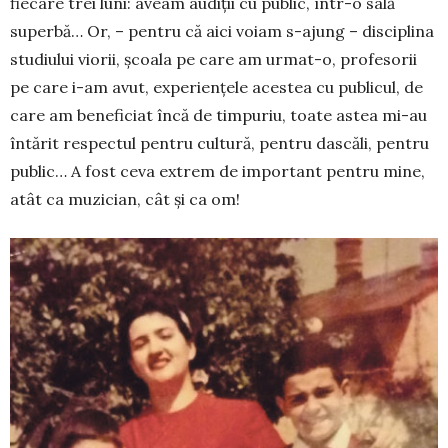
fiecare trei luni: aveam audiţii cu pu­blic, într-o sală
superbă… Or, – pentru că aici vo­iam s-ajung – disciplina
stu­diului viorii, şcoa­la pe care am urmat-o, pro­fesorii
pe care i-am avut, experienţele acestea cu publicul, de
care am beneficiat încă de tim­puriu, toate astea mi-au
întărit respectul pentru cultură, pentru dascăli, pentru
public… A fost ceva extrem de important pentru mine,
atât ca muzician, cât şi ca om!