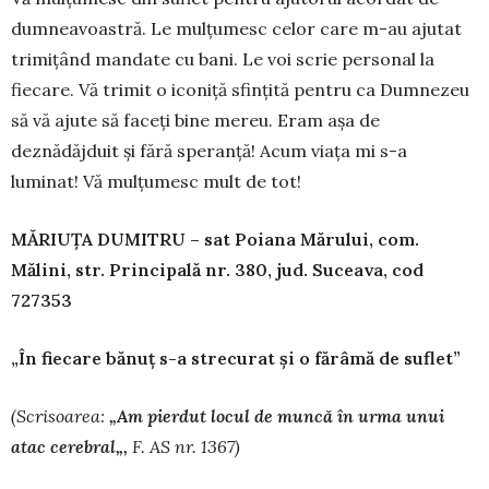
dumneavoastră. Le mulțumesc celor care m-au ajutat
trimițând mandate cu bani. Le voi scrie per­sonal la
fiecare. Vă trimit o iconiță sfințită pen­tru ca Dumnezeu
să vă ajute să faceți bine mereu. Eram așa de
deznădăjduit și fără speranță! Acum viața mi s-a
luminat! Vă mulțumesc mult de tot!
M
Ă
RIU
Ț
A DUMITRU – sat Poiana M
ă
rului, com.
M
ă
lini, str. Principal
ă
nr. 380, jud. Suceava, cod
727353
„În fiecare bănuț s-a strecurat și o fărâmă de suflet”
(Scrisoarea:
„
Am pierdut locul de munc
ă
în urma unui
atac cerebral
„
,
F. AS nr. 1367)