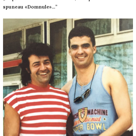
spuneau «Domnule»…”