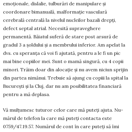
emoționale, dislalie, tul­bu­rări de manipulare și
coordonare bimanuală, mal­for­mație vasculară
cerebrală centrală la nivelul nucleilor bazali drepți,
defect septal atrial. Necesită supraveghere
permanentă. Băiatul suferă de stare post arsură de
gradul 3 a șoldului și a membrului in­ferior. Am apelat la
dvs. cu speranța că voi fi ajutată, pentru a le fi un pic
mai bine copiilor mei. Sunt o mamă singură, cu 4 copii
minori. Trăim doar din alocație și nu avem niciun sprijin
din partea ni­mănui. Trebuie să ajung cu copiii la spital la
Bucu­rești și la Cluj, dar nu am posibilitatea financiară
pentru a mă deplasa.
Vă mulțumesc tu­tu­ror celor care mă puteți ajuta. Nu­­
mărul de tele­fon la care mă puteți con­tacta este
0759/47.19.57. Nu­mă­rul de cont în care puteți să îmi