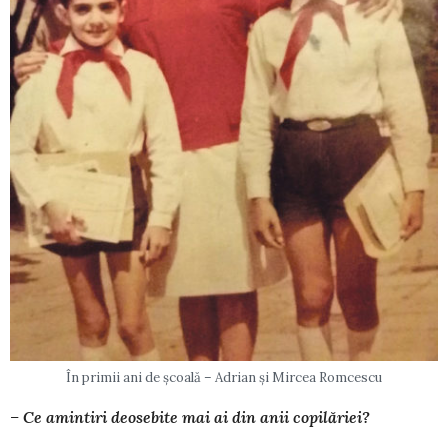
În primii ani de şcoală – Adrian şi Mircea Romcescu
–
Ce amintiri deosebite mai ai din anii co­pi­l
ă
riei?