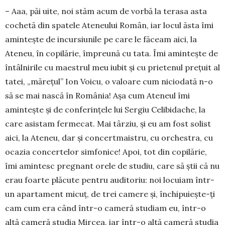
– Aaa, păi uite, noi stăm acum de vorbă la terasa asta
cochetă din spatele Ateneului Român, iar locul ăsta îmi
aminteşte de incursiunile pe care le făceam aici, la
Ateneu, în copilărie, împreună cu tata. Îmi aminteşte de
întâlnirile cu maestrul meu iubit şi cu prietenul preţuit al
tatei, „măreţul” Ion Voicu, o va­loare cum niciodată n-o
să se mai nască în România! Aşa cum Ateneul îmi
aminteşte şi de conferinţele lui Sergiu Celibidache, la
care asistam fermecat. Mai târziu, şi eu am fost solist
aici, la Ateneu, dar şi concertmaistru, cu orchestra, cu
ocazia con­cer­telor simfonice! Apoi, tot din copilărie,
îmi amintesc pregnant orele de studiu, care să ştii că nu
erau foarte plăcute pentru auditoriu: noi locuiam într-
un apartament micuţ, de trei camere şi, închipuieşte-ţi
cam cum era când într-o cameră studiam eu, într-o
altă cameră stu­dia Mircea, iar în­tr-o altă cameră studia