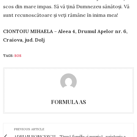
scos din mare impas. Să vă țină Dumnezeu sănătoși. Vă
sunt recunoscătoare și veți rămâne în inima mea!
CIONTOIU MIHAELA – Aleea 4, Drumul Apelor nr. 6,
Craiova, jud. Dolj
TAGS:
SOS
FORMULA AS
PREVIOUS ARTICLE
ADRIAN ROMCESCU - "După familie și muzică, prietenia e