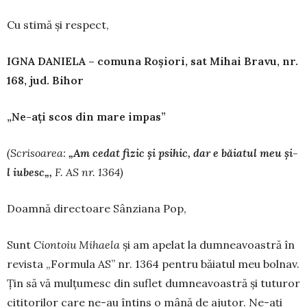
Cu stimă și respect,
IGNA DANIELA – comuna Ro
ș
iori, sat Mihai Bravu, nr.
168, jud. Bihor
„Ne-ați scos din mare impas”
(Scrisoarea:
„
Am cedat fizic
ș
i psihic, dar e b
ă
iatul meu
ș
i-
l iubesc
„
,
F. AS nr. 1364)
Doamnă directoare Sânziana Pop,
Sunt
Ciontoiu Mihaela
și am apelat la dum­nea­voastră în
revista „Formula AS” nr. 1364 pentru băiatul meu bolnav.
Țin să vă mulțumesc din suflet dumneavoastră și tuturor
cititorilor care ne-au întins o mână de ajutor. Ne-ați