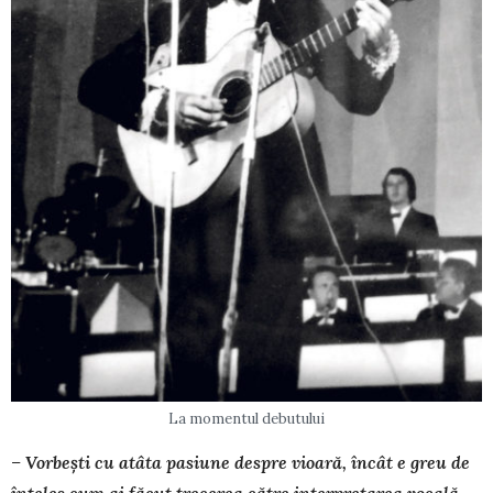
La momentul debutului
–
Vorbe
ş
ti cu atâta pasiune despre vioar
ă
, încât e greu de