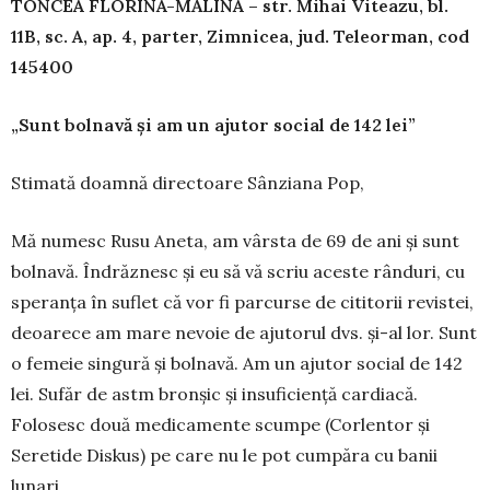
TONCEA FLORINA-M
Ă
LINA – str. Mihai Viteazu, bl.
11B, sc. A, ap. 4, parter, Zimnicea, jud. Teleorman, cod
145400
„Sunt bolnavă și am un ajutor social de 142 lei”
Stimată doamnă directoare Sânziana Pop,
Mă numesc Rusu Aneta, am vârsta de 69 de ani și sunt
bolnavă. Îndrăznesc și eu să vă scriu aceste rânduri, cu
speranța în suflet că vor fi parcurse de cititorii revistei,
deoarece am mare nevoie de ajutorul dvs. și-al lor. Sunt
o femeie singură și bol­na­vă. Am un ajutor social de 142
lei. Sufăr de astm bron­șic și insuficiență cardiacă.
Folosesc două me­dicamente scumpe (Corlentor și
Seretide Diskus) pe care nu le pot cumpăra cu banii
lunari.