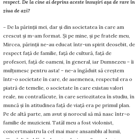
respect. De la cine ai deprins aceste însu
ș
iri a
ș
a de rare în
ziua de azi?
–
De la părinţii mei, dar şi din societatea în care am
crescut şi m-am format. Şi pe mine, şi pe fratele meu,
Mircea, părinţii ne-au educat într-un spirit deosebit, de
respect faţă de familie, faţă de cultură, faţă de
profesori, faţă de oameni, în general, iar Dum­nezeu – îi
mulţumesc pentru asta! – ne-a în­gă­duit să creştem
într-o societate în care, de asemenea, respectul era o
piatră de temelie, o societate în care existau va­lori
reale, nu contrafăcute, în care serio­zitatea în studiu, în
muncă şi în atitudinea faţă de viaţă era pe primul plan.
Pe de altă parte, am avut şi norocul să mă nasc într-o
familie de mu­zicieni. Tatăl meu a fost violonist,
concertmaistru la cel mai mare an­samblu al lumii,