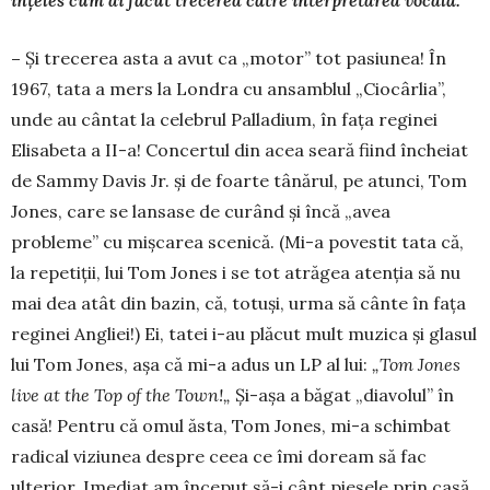
în
ţ
eles cum ai f
ă
cut trecerea c
ă
tre interpretarea vocal
ă
.
–
Şi trecerea asta a avut ca „motor” tot pasiu­nea! În
1967, tata a mers la Londra cu an­sam­blul „Cio­cârlia”,
unde au cântat la celebrul Palladium, în faţa reginei
Elisabeta a II-a! Concertul din acea seară fiind încheiat
de Sammy Davis Jr. şi de foarte tâ­nă­rul, pe atunci, Tom
Jones, care se lansase de curând şi încă „avea
probleme” cu mişcarea sce­nică. (Mi-a povestit tata că,
la repetiţii, lui Tom Jones i se tot atrăgea atenţia să nu
mai dea atât din bazin, că, totuşi, urma să cânte în faţa
reginei An­gliei!) Ei, tatei i-au plăcut mult muzica şi glasul
lui Tom Jones, aşa că mi-a adus un LP al lui:
„
Tom Jones
live at the Top of the Town!
„
Şi-aşa a băgat „dia­vo­lul” în
casă! Pentru că omul ăsta, Tom Jones, mi-a schimbat
radical viziunea despre ceea ce îmi doream să fac
ulterior. Imediat am început să-i cânt piesele prin casă,