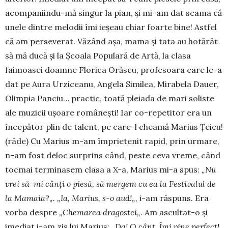
acompaniindu-mă singur la pian, şi mi-am dat seama că
unele dintre melodii îmi ie­şeau chiar foarte bine! Astfel
că am perseverat. Vă­zând aşa, mama şi tata au hotărât
să mă ducă şi la Şcoala Populară de Artă, la clasa
faimoasei doam­ne Florica Orăscu, profesoara care le-a
dat pe Aura Urziceanu, Angela Similea, Mirabela Dauer,
Olim­pia Panciu… practic, toată pleiada de mari so­liste
ale muzicii ușoare românești! Iar co-repetitor era un
începător plin de talent, pe care-l cheamă Marius Ţeicu!
(râde) Cu Marius m-am împrietenit rapid, prin urmare,
n-am fost deloc surprins când, peste ceva vreme, când
tocmai termi­na­sem clasa a X-a, Marius mi-a spus:
„
Nu
vrei s
ă
-mi cân
ţ
i o pies
ă
, s
ă
mergem cu ea la Festi­valul de
la Mamaia?
„
.
„
Ia, Marius, s-o aud!
„
,
i-am răspuns. Era
vorba despre
„
Chemarea dragostei
„
.
Am ascultat-o şi
imediat i-am zis lui Marius:
„
Da! O cânt. Îmi vine perfect!
„