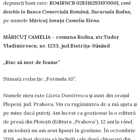
depuneți bani este:
RO41RNCB 0283162931970001, cont
deschis la Banca Co­mercial
ă
Român
ă
, Sucursala Rodna,
pe numele
M
ă
ricu
ț
Ionu
ț
a Camelia Elena.
M
Ă
RICU
Ț
CAMELIA – comuna Rodna, str.
Tudor
Vladimirescu, nr. 1233, jud.
Bistri
ț
a-N
ă
s
ă
ud
„Risc să mor de foame”
Stimată redacție „Formula AS”,
Numele meu este
Lizeta Dumitrescu
și sunt din orașul
Plopeni, jud. Prahova. Vin cu rugămintea de a mă ajuta și
pe mine dacă puteți. Am lucrat ca ges­tionar la o editură
de presă din Ploiești (Editura „Pra­hova”), 12 ani la rând,
și niciodată nu am avut lipsuri în gestiune. În octombrie
2018, au luat decizia să închidă cele două chioșcuri din