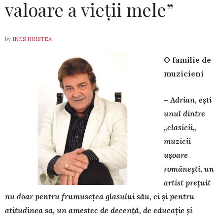
valoare a vieții mele”
by
INES HRISTEA
O familie de
muzicieni
–
Adrian, e
ş
ti
unul dintre
„
clasicii
„
muzicii
u
ş
oare
române
ş
ti, un
artist pre
ț
uit
nu doar pentru frumuse
ț
ea glasului s
ă
u, ci
ş
i pentru
atitudinea sa, un amestec de decen
ţă
, de educa
ţ
ie
ş
i