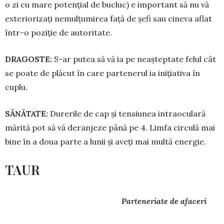
o zi cu mare potențial de bu­cluc) e important să nu vă
exte­rio­rizați nemulțumirea față de șefi sau ci­neva aflat
într-o poziție de auto­ritate.
DRAGOSTE:
S-ar putea să vă ia pe neașteptate fe­lul cât
se poate de plăcut în care partenerul ia inițiativa în
cuplu.
SĂNĂTATE:
Durerile de cap și tensiunea intraocu­lară
mărită pot să vă deranjeze până pe 4. Limfa circulă mai
bine în a doua parte a lunii și aveți mai multă energie.
TAUR
Parteneriate de afaceri