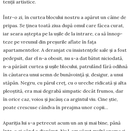
tenții artistice.
Într-o zi, în curtea blo­cu­lui nostru a apărut un câi­ne de
pripas. Se ținea toată ziua după omul care făcea cu­rat,
iar seara aștepta pe la uși­le de la intrare, ca să în­nop­
teze pe vreunul din preșurile aflate în fața
apartamentelor. A de­ranjat cu insistențele sale și a fost
pedepsit, dar el n-a obo­sit, nu s-a dat bătut niciodată,
n-a părăsit curtea și ușile blo­cului, patrulând fără odihnă
în cău­tarea unui semn de bu­nă­voință și, desigur, a unui
stăpân. Negru, cu părul creț, cu o ure­che ridi­cată și alta
pleoștită, era mai degrabă simpatic decât frumos, dar
în orice caz, voios și jucăuș ca ar­gintul viu. Cine știe,
poate crescuse cândva în preaj­ma unor copii…
Apariția lui s-a petrecut acum un an și mai bine, până
într-o zi când a dispărut. Nu l-am văzut multă vreme și