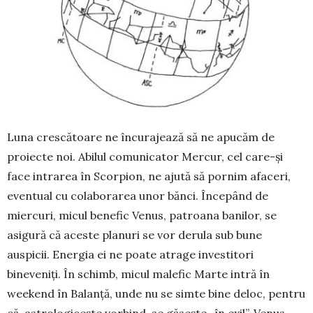
Luna crescătoare ne încurajează să ne apucăm de
proiecte noi. Abilul comunicator Mercur, cel ca­re-și
face intrarea în Scorpion, ne ajută să por­nim afaceri,
eventual cu colaborarea unor bănci. În­cepând de
miercuri, micul benefic Venus, pa­troa­na banilor, se
asigură că aceste planuri se vor de­rula sub bune
auspicii. Energia ei ne poate atra­ge investitori
bineveniți. În schimb, micul malefic Mar­­te intră în
weekend în Balanță, unde nu se simte bine deloc, pentru