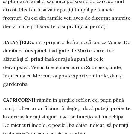
săptămână familiei sau unei persoane de care se simt
atrași. Ideal ar fi să vă împărțiți timpul pe ambele
fronturi. Cu cei din familie veți avea de discutat anumite
de­cizii care pot scoate la suprafață asperități.
BALANȚELE
sunt sprijinite de ferme­că­toarea Venus. De
duminică începând, ins­tigate de Marte, care li se
alătură și el, prind însă curaj să spună și ce le
deranjează. Venus trece miercuri în Scorpion, unde,
împreună cu Mercur, vă poate spori veniturile, dar și
garderoba.
CAPRICORNII
rămân în grațiile șefilor, cel puțin până
marți. Ulterior ar fi bine să alegeți, dacă puteți, proiecte
la care să lucrați singuri, căci nu funcționați în echi­pă.
De miercuri încolo, e posibil, ba chiar indicat, să porniți
o afacere împreună cu niște prieteni.