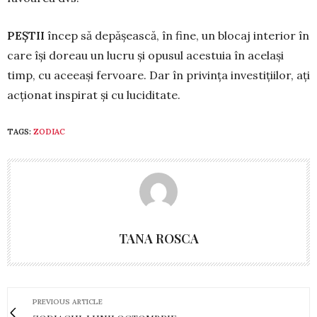
PEȘTII
încep să depășească, în fine, un blo­­caj interior în
care își doreau un lucru și opusul acestuia în același
timp, cu a­ceeași fervoare. Dar în privința investițiilor, ați
ac­ționat inspirat și cu luciditate.
TAGS:
ZODIAC
TANA ROSCA
PREVIOUS ARTICLE