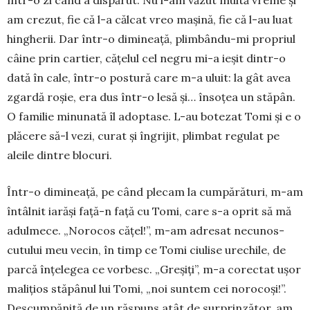
am crezut, fie că l-a călcat vreo mașină, fie că l-au luat
hingherii. Dar într-o dimineață, plim­bân­du-mi propriul
câine prin cartier, cățelul cel negru mi-a ieșit dintr-o
dată în cale, într-o pos­tură care m-a uluit: la gât avea
zgardă roșie, era dus într-o lesă și… însoțea un stăpân.
O fa­mi­lie minunată îl adoptase. L-au botezat Tomi și e o
plăcere să-l vezi, curat și în­grijit, plimbat regulat pe
aleile dintre blocuri.
Într-o dimineață, pe când ple­cam la cumpărături, m-am
întâlnit iarăși față-n față cu To­mi, care s-a oprit să mă
adul­mece. „Norocos cățel!”, m-am adresat necu­nos­
cutului meu ve­cin, în timp ce Tomi ciulise ure­chile, de
parcă înțelegea ce vorbesc. „Greșiți”, m-a corectat ușor
malițios stăpânul lui Tomi, „noi suntem cei no­ro­coși!”.
Descumpănită de un răs­puns atât de sur­prin­zător, am