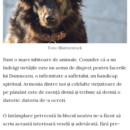
Foto: Shutterstock
Sunt o mare iubitoare de animale. Consider că a nu
îndrăgi vietățile este un semn de dispreț pen­tru facerile
lui Dumnezeu, o infirmitate a su­fle­tului, un handicap
spiritual. Armonia dintre noi și ce­le­lal­te viețuitoare de
pe pă­mânt este de esență divină și trebuie să devină o
da­torie: datoria de-a ocroti.
O întâmplare petrecută în blocul nostru m-a făcut să
scriu această istorioară veselă și adevărată, fără pre­