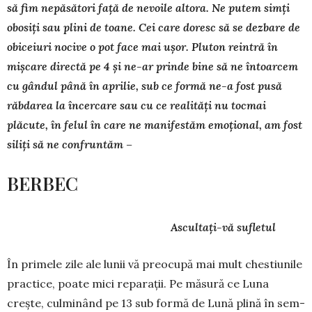
să fim nepăsători față de nevoile altora. Ne putem simți
obosiți sau plini de toane. Cei care doresc să se dezbare de
obiceiuri nocive o pot face mai ușor. Pluton reintră în
mișcare directă pe 4 și ne-ar prinde bine să ne întoarcem
cu gândul până în aprilie, sub ce formă ne-a fost pusă
răbdarea la încercare sau cu ce realități nu tocmai
plăcute, în felul în care ne manifestăm emoțional, am fost
siliți să ne confruntăm –
BERBEC
Ascultați-vă sufletul
În primele zile ale lunii vă preocupă mai mult chestiunile
practice, poate mici reparații. Pe măsură ce Luna
crește, culminând pe 13 sub formă de Lună plină în sem­