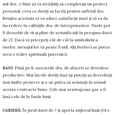
nul dvs., e bine să vă străduiți să com­pletați un proiect
personal, ceva ce doriți să faceți pentru su­fletul dvs.
Reușita acestuia vă va adu­ce satisfacții mari și vă va da
în­cre­dere în calitățile dvs. de în­tre­prinzător. Visele pot
fi deosebit de vii și pline de semnificații în preaj­ma datei
de 21. Dacă vă pricepeți cât de cât la simbolistica
viselor, me­sajul lor vă poate fi util. Alți Ber­beci ar putea
avea o trăire spirituală puternică.
BANI:
Până pe 8, asocierile dvs. de afaceri se dove­desc
productive. Mai încolo doriți însă (și puteți) să dezvoltați
mai mul­te proiecte și s-ar putea să sem­nați în sensul
acesta contracte bune. Cele mai avantajoase par a fi
însă cele de la finele lunii.
CARIERĂ:
În jurul datei de 7 și apoi la mijlocul lunii (14 e