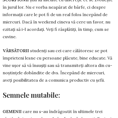
în jurul lor. Nu e vor­ba neapărat de bârfe, ci despre
infor­mații care le pot fi de un real folos începând de
miercuri. Dacă în weekend cineva vă cere un favor, nu
ezitați să i-l acordați. Veți fi răsplătiți, în timp, cum se
cuvine.
VĂRSĂTORII
studenți sau cei care călătoresc se pot
împrieteni lesne cu per­soane plăcute, bine educate. Vă
vine ușor să vă însușiți sau să transmiteți altora din cu­
noș­tin­țele dobândite de dvs. Începând de miercuri,
aveți posibilitatea de a comunica productiv cu șefii.
Semnele mutabile:
GEMENII
care nu s-au îndrăgostit în ul­timele trei