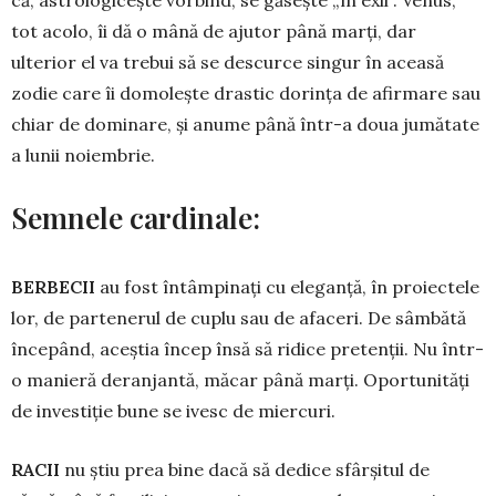
că, astrologicește vorbind, se gă­­sește „în exil”. Venus,
tot acolo, îi dă o mână de ajutor până marți, dar
ulterior el va trebui să se descurce singur în aceasă
zodie care îi domolește drastic do­rința de afirmare sau
chiar de dominare, și anume până într-a doua jumătate
a lunii no­iem­brie.
Semnele cardinale:
BERBECII
au fost întâmpinați cu ele­ganță, în proiectele
lor, de partenerul de cuplu sau de afaceri. De sâmbătă
înce­pând, aceștia încep însă să ridice pretenții. Nu într-
o manieră deranjantă, măcar până marți. Oportunități
de investiție bune se ivesc de miercuri.
RACII
nu știu prea bine dacă să dedice sfârșitul de