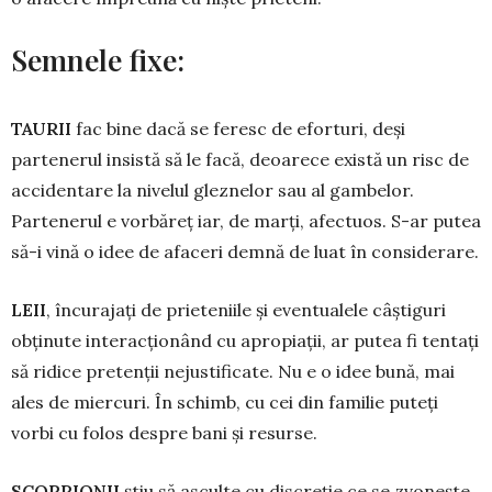
Semnele fixe:
TAURII
fac bine dacă se feresc de eforturi, deși
partenerul insistă să le facă, de­oarece există un risc de
accidentare la ni­velul gleznelor sau al gambelor.
Partenerul e vor­băreț iar, de marți, afectuos. S-ar putea
să-i vină o idee de afaceri demnă de luat în considerare.
LEII
, încurajați de prieteniile și even­tualele câștiguri
obținute interacționând cu apropiații, ar putea fi tentați
să ridice pretenții nejustificate. Nu e o idee bună, mai
ales de miercuri. În schimb, cu cei din familie puteți
vorbi cu folos despre bani și resurse.
SCORPIONII
știu să asculte cu dis­creție ce se zvonește