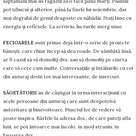
săptămâni mai au răgazul să o facă până marți. Pasiuni
pot izbucni și ulterior, până la finele lui noiembrie, dar
mai de­grabă de genul dragoste cu năbădăi. Stați bine cu
energia și reflexele. La serviciu, lucrurile merg unse.
FECIOARELE
sunt prinse deja într-o serie de proiecte
bănești, care chiar încep să dea roade. De sâmbătă însă,
ar fi cazul să vă domoliți dvs. sau să domoliți pe cineva
care vă cere cam multe. Conversațiile și întâlnirile cu cei
din anturaj devin tot mai interesante, de miercuri.
SĂGETĂTORII
au de câștigat în urma interacțiunii cu
acele persoane din anturaj care sunt deopotrivă
autoritare și bine­voi­toare. Punctul lor de vedere vă
poate inspira. Bâr­fele la adresa dvs., de care puteți afla
luni, se pot întoarce mai încolo, în mod straniu, în
favoarea dvs.