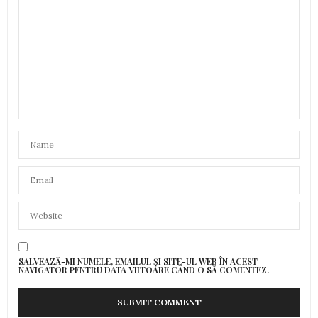
SALVEAZĂ-MI NUMELE, EMAILUL ȘI SITE-UL WEB ÎN ACEST
NAVIGATOR PENTRU DATA VIITOARE CÂND O SĂ COMENTEZ.