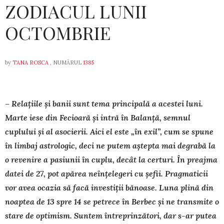
ZODIACUL LUNII
OCTOMBRIE
by
TANA ROSCA
, NUMĂRUL
1385
– Relațiile și banii sunt tema principală a acestei luni.
Marte iese din Fecioară și intră în Balanță, semnul
cuplului și al asocierii. Aici el este „în exil”, cum se spune
în limbaj astrologic, deci ne putem aștepta mai degrabă la
o revenire a pasiunii în cuplu, decât la certuri. În preajma
datei de 27, pot apărea neînțelegeri cu șefii. Pragmaticii
vor avea ocazia să facă investiții bănoase. Luna plină din
noaptea de 13 spre 14 se petrece în Berbec și ne transmite o
stare de optimism. Suntem întreprinzători, dar s-ar putea